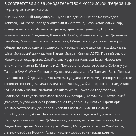
в соответствии с законодательством Российской Федерации
террористическими:
Высший военный Маджлисуль Шура Объединенных сил моджахедов
Кавказа, Конгресс народов Ичкерии и Дагестана, База, Асбат аль-Ансар,
Священная война, Исламская группа, Братья-мусульмане, Партия
исламского освобождения, Лашкар-И-Тайба, Исламская группа, Движение
Талибан, Исламская партия Туркестана, Общество социальных реформ,
Общество возрождения исламского наследия, Дом двух святых, Джунд аш-
Шам, Исламский джихад, Аль-Каида, Имарат Кавказ, АБТО, Правый сектор,
Исламское государство, Джабха аль-Нусра ли-Ахль аш-Шам, Народное
ополчение имени К. Минина и Д. Пожарского, Аджр от Аллаха Субхану уа
Тагьаля SHAM, АУМ Синрике, Муджахеды джамаата Ат-Тавхида Валь-Джихад,
Чистопольский Джамаат, Рохнамо ба суи давлати исломи, Террористическое
сообщество Сеть, Катиба Таухид валь-Джихад, Хайят Тахрир аш-Шам, Ахлю
Сунна Валь Джамаа, National Socialism/White Power, Артподготовка,
Религиозная группа “Джамаат “Красный пахарь”, Колумбайн, Хатлонский
джамаат, Мусульманская религиозная группа п. Кушкуль г. Оренбург,
Крымско-татарский добровольческий батальон имени Номана
Челебиджихана, Азов, Партия исламского возрождения Таджикистана,
Народная самооборона, Дуббайский джамаат, московская ячейка, Батал-
Хаджи Белхороев, Маньяки Культ Убийц, Молодёжь Которая Улыбается,
Легион Свобода России, Айдар, Русский добровольческий корпус