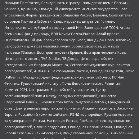
Народов ПостРоссии, Солидарность с гражданским движением в России –
Solidarus, КрымSOS, Свободный университет, Институт государственного
управления, Форум гражданского общества Россия, Беллона, Союз жителей
островов Тисима и Хабомаи, Съезд народных депутатов, Гринпис
Интернешнл, Фонд борьбы с коррупцией Инк, Завет церквей TCCN, Агора,
Всемирный фонд природы, BDR Novaja Gazeta-Europe, Алтай проект,
Образовательный дом прав человека Чернигов, Фонд Дом Прав Человека,
Белорусский дом прав человека имени Бориса Звозскова, Дом прав
человека Тбилиси, Дом прав человека Ереван, Дом прав человека Крым,
Центр дикого лосося, TVR Studios, ТВ Дождь, Центр европейских
исследований им Вилфрида Мартенса, Сетевое объединение журналистов
расследователей, АЛЛАТРА, За свободную Россию, Свободная Бурятия, Uralic,
UnKremlin, Международная федерация транспортных рабочих, ИстЧам
Финланд, Гудзоновский институт, Фонд Демократического Развития,
Комитет-2024, Центрально-Европейский университет, Центр
восточноевропейских и международных исследований, Общество
Сторожевой башни, Библии и трактатов Свидетелей Иеговы, Гражданский
Совет, Центр анализа европейской политики, Академическая сеть Восточная
Европа, Российский комитет действия, РЭНД корпорейшн, Русская Америка
за демократию в России, Настоящая Россия, Глобальная сеть журналистов-
расследователей, Служба поддержки, Свободная Россия Берлин, Свободная
Россия Северный Рейн-Вестфалия, Фонд глобальной помощи, Антивоенный