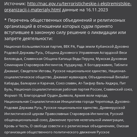
Источник:
http://nac.gov.ru/terroristicheskie-i-ekstremistskie-
organizacii-i-materialy.html
данные на
16.11.2023
* Перечень общественных объединений и религиозных
организаций в отношении которых судом принято
вступившее в законную силу решение о ликвидации или
запрете деятельности:
Национал-большевистская партия, ВЕК РА, Рада земли Кубанской Духовно
Родовой Державы Русь, Община Духовного Управления Асгардской Веси
Беловодья, Славянская Община Капища Веды Перуна, Мужская Духовная
Семинария Староверов-Инглингов, Нурджулар, К Богодержавию, Таблиги
Джамаат, Свидетели Иеговы, Русское национальное единство, Национал-
социалистическое общество, Джамаат мувахидов, Объединенный Вилайат
Кабарды, Балкарии и Карачая, Союз славян, Ат-Такфир Валь-Хиджра, Пит
Буль, Национал-социалистическая рабочая партия России, Славянский союз,
Формат-18, Благородный Орден Дьявола, Армия воли народа,
Национальная Социалистическая Инициатива города Череповца, Духовно-
Родовая Держава Русь, Русское национальное единство, Древнерусской
Инглистической церкви Православных Староверов-Инглингов, Русский
общенациональный союз, Движение против нелегальной иммиграции,
Кровь и Честь, О свободе совести и о религиозных объединениях, Омская
организация общественного политического движения Русское