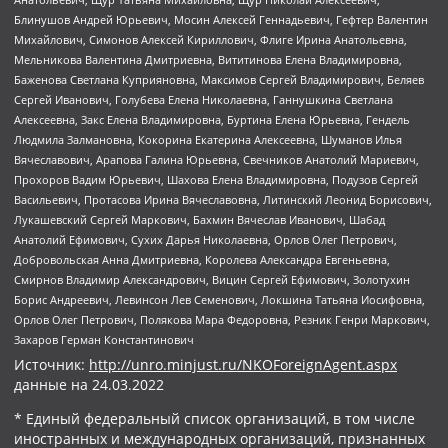
Блинушов Андрей Юрьевич, Мосин Алексей Геннадьевич, Гефтер Валентин
Михайлович, Симонов Алексей Кириллович, Флиге Ирина Анатольевна,
Мельникова Валентина Дмитриевна, Вититинова Елена Владимировна,
Баженова Светлана Куприяновна, Максимов Сергей Владимирович, Беляев
Сергей Иванович, Голубева Елена Николаевна, Ганнушкина Светлана
Алексеевна, Закс Елена Владимировна, Буртина Елена Юрьевна, Гендель
Людмила Залмановна, Кокорина Екатерина Алексеевна, Шуманов Илья
Вячеславович, Арапова Галина Юрьевна, Свечников Анатолий Мариевич,
Прохоров Вадим Юрьевич, Шахова Елена Владимировна, Подузов Сергей
Васильевич, Протасова Ирина Вячеславовна, Литинский Леонид Борисович,
Лукашевский Сергей Маркович, Бахмин Вячеслав Иванович, Шабад
Анатолий Ефимович, Сухих Дарья Николаевна, Орлов Олег Петрович,
Добровольская Анна Дмитриевна, Королева Александра Евгеньевна,
Смирнов Владимир Александрович, Вицин Сергей Ефимович, Золотухин
Борис Андреевич, Левинсон Лев Семенович, Локшина Татьяна Иосифовна,
Орлов Олег Петрович, Полякова Мара Федоровна, Резник Генри Маркович,
Захаров Герман Константинович
Источник:
http://unro.minjust.ru/NKOForeignAgent.aspx
данные на
24.03.2022
* Единый федеральный список организаций, в том числе
иностранных и международных организаций, признанных