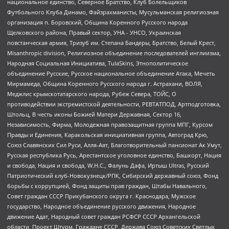
национальное единство, Северное Братство, Клуб Болельщиков
Футбольного Клуба Динамо, Файзрахманисты, Мусульманская религиозная
организация п. Боровский, Община Коренного Русского народа
Щелковского района, Правый сектор, УНА - УНСО, Украинская
повстанческая армия, Тризуб им. Степана Бандеры, Братство, Белый Крест,
Misanthropic division, Религиозное объединение последователей инглиизма,
Народная Социальная Инициатива, TulaSkins, Этнополитическое
объединение Русские, Русское национальное объединение Атака, Мечеть
Мирмамеда, Община Коренного Русского народа г. Астрахани, ВОЛЯ,
Меджлис крымскотатарского народа, Рубеж Севера, ТОЙС, О
противодействии экстремистской деятельности, РЕВТАТПОД, Артподготовка,
Штольц, В честь иконы Божией Матери Державная, Сектор 16,
Независимость, Фирма, Молодежная правозащитная группа МПГ, Курсом
Правды и Единения, Каракольская инициативная группа, Автоград Крю,
Союз Славянских Сил Руси, Алля-Аят, Благотворительный пансионат Ак Умут,
Русская республика Русь, Арестантское уголовное единство, Башкорт, Нация
и свобода, Нация и свобода, W.H.С., Фалунь Дафа, Иртыш Ultras, Русский
Патриотический клуб-Новокузнецк/РПК, Сибирский державный союз, Фонд
борьбы с коррупцией, Фонд защиты прав граждан, Штабы Навального,
Совет граждан СССР Прикубанского округа г. Краснодара, Мужское
государство, Народное объединение русского движения, Народное
движение Адат, Народный совет граждан РСФСР СССР Архангельской
области, Проект Штурм, Граждане СССР, Держава Союз Советских Светлых