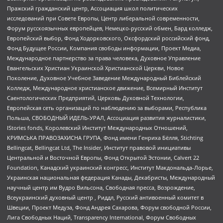
Пражский гражданский центр, Ассоциация школ политических
исследований при Совете Европы, Центр либеральной современности,
Форум русскоязычных европейцев, Немецко-русский обмен, Бард колледж,
Европейский выбор, Фонд Ходорковского, Оксфордский российский фонд,
Фонд Будущее России, Компания свободы информации, Проект Медиа,
Международное партнерство за права человека, Духовное Управление
Евангельских Христиан Украинской Христианской Церкви, Новое
Поколение, Духовное Учебное Заведение Международный Библейский
Колледж, Международное христианское движение, Всемирный Институт
Саентологических Предприятий, Церковь Духовной Технологии,
Европейская сеть организаций по наблюдению за выборами, Республика
Польша, СВОБОДНЫЙ ИДЕЛЬ-УРАЛ, Ассоциация развития журналистики,
IStories fonds, Королевский Институт Международных Отношений,
КРИМСЬКА ПРАВОЗАХИСНА ГРУПА, Фонд имени Генриха Бёлля, Stichting
Bellingcat, Bellingcat Ltd, The Insider, Институт правовой инициативы
Центральной и Восточной Европы, Фонд Открытой Эстонии, Calvert 22
Foundation, Канадский украинский конгресс, Институт Макдональда-Лорье,
Украинская национальная федерация Канады, Декабристы, Международный
научный центр им Вудро Вильсона, Свободная пресса, Возрождение,
Всеукраинский духовный центр , Риддл, Русский антивоенный комитет в
Швеции, Проект Медуза, Фонд Андрея Сахарова, Форум свободной России,
Лига Свободных Наций, Transparеncy International, Форум Свободных