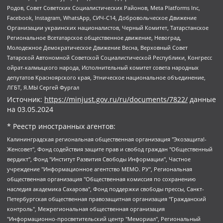
Родов, Совет Советских Социалистических Районов, Meta Platforms Inc,
Facebook, Instagram, WhatsApp, СИЧ-С14, Добровольческое Движение
Организации украинских националистов, Черный Комитет, Татарстанское
Региональное Всетатарское общественное движение, Невоград,
Молодежное Демократическое Движение Весна, Верховный Совет
Татарской Автономной Советской Социалистической Республики, Конгресс
ойрат-калмыцкого народа, Исполнительный комитет совета народных
депутатов Красноярского края, Этническое национальное объединение,
ЛГБТ, Я.МЫ Сергей Фургал
Источник:
https://minjust.gov.ru/ru/documents/7822/
данные
на
03.05.2024
* Реестр иностранных агентов:
Калининградская региональная общественная организация "Экозащита!-Женсовет", Фонд содействия защите прав и свобод граждан "Общественный вердикт", Фонд "Институт Развития Свободы Информации", Частное учреждение "Информационное агентство МЕМО. РУ", Региональная общественная организация "Общественная комиссия по сохранению наследия академика Сахарова", Фонд поддержки свободы прессы, Санкт-Петербургская общественная правозащитная организация "Гражданский контроль", Межрегиональная общественная организация "Информационно-просветительский центр "Мемориал", Региональный Фонд "Центр Защиты Прав Средств Массовой Информации", с 05.12.2023 Фонд "Центр Защиты Прав Средств массовой информации", Региональная общественная благотворительная организация помощи беженцам и мигрантам "Гражданское содействие", Негосударственное образовательное учреждение дополнительного профессионального образования (повышение квалификации) специалистов "АКАДЕМИЯ ПО ПРАВАМ ЧЕЛОВЕКА", Свердловская региональная общественная организация "Сутяжник", Автономная некоммерческая организация "Центр независимых социологических исследований", Союз общественных объединений "Российский исследовательский центр по правам человека", Региональное общественное учреждение научно-информационный центр "МЕМОРИАЛ", Некоммерческая организация "Фонд защиты гласности", Автономная некоммерческая организация "Институт прав человека", Городская общественная организация "Екатеринбургское общество "МЕМОРИАЛ", Городская общественная организация "Рязанское историко-просветительское и правозащитное общество "Мемориал" (Рязанский Мемориал), Челябинский региональный орган общественной самодеятельности – женское общественное объединение "Женщины Евразии", Челябинский региональный орган общественной самодеятельности "Уральская правозащитная группа", Фонд содействия защите здоровья и социальной справедливости имени Андрея Рылькова, Автономная Некоммерческая Организация "Аналитический Центр Юрия Левады", Автономная некоммерческая организация социальной поддержки населения "Проект Апрель", Региональная общественная организация помощи женщинам и детям, находящимся в кризисной ситуации "Информационно-методический центр "Анна", Фонд содействия развитию массовых коммуникаций и правовому просвещению "Так-так-Так", Фонд содействия устойчивому развитию "Серебряная тайга", Свердловский региональный общественный фонд социальных проектов "Новое время", "Idel.Реалии", Кавказ.Реалии, Крым.Реалии, Телеканал Настоящее Время, Татаро-башкирская служба Радио Свобода (Azatliq Radiosi), Радио Свободная Европа/Радио Свобода (PCE/PC), "Сибирь.Реалии", "Фактограф", Благотворительный фонд помощи осужденным и их семьям, Автономная некоммерческая организация "Институт глобализации и социальных движений", Фонд "В защиту прав заключенных", Частное учреждение "Центр поддержки и содействия развитию средств массовой информации", Пензенский региональный общественный благотворительный фонд "Гражданский союз", "Север.Реалии", Некоммерческая организация Фонд "Правовая инициатива", Общество с ограниченной ответственностью "Радио Свободная Европа/Радио Свобода", Чешское информационное агентство "MEDIUM-ORIENT", Красноярская региональная общественная организация "Мы против СПИДа", Камалягин Денис Николаевич, Маркелов Сергей Евгеньевич, Пономарев Лев Александрович, Савицкая Людмила Алексеевна, Автономная некоммерческая организация "Центр по работе с проблемой насилия "НАСИЛИЮ.НЕТ", Межрегиональный профессиональный союз работников здравоохранения "Альянс врачей", Юридическое лицо, зарегистрированное в Латвийской Республике, SIA "Medusa Project" (регистрационный номер 40103797863, дата регистрации 10.06.2014), Некоммерческая организация "Фонд по борьбе с коррупцией", Автономная некоммерческая организация "Институт права и публичной политики", Баданин Роман Сергеевич, Гликин Максим Александрович, Железнова Мария Михайловна, Лукьянова Юлия Сергеевна, Маетная Елизавета Витальевна, Маняхин Петр Борисович, Чуракова Ольга Владимировна, Ярош Юлия Петровна, Юридическое лицо "The Insider SIA", зарегистрированное в Риге, Латвийская Республика (дата регистрации 26.06.2015), являющееся администратором доменного имени интернет-издания "The Insider SIA", https://theins.ru, Постернак Алексей Евгеньевич, Рубин Михаил Аркадьевич, Анин Роман Александрович, Юридическое лицо Istories fonds, зарегистрированное в Латвийской Республике (регистрационный номер 50008295751, дата регистрации 24.02.2020), Великовский Дмитрий Александрович, Долинина Ирина Николаевна, Мароховская Алеся Алексеевна, Шлейнов Роман Юрьевич, Шмагун Олеся Валентиновна, Общество с ограниченной ответственностью "Альтаир 2021", Общество с ограниченной ответственностью "Вега 2021", Общество с ограниченной ответственностью "Главный редактор 2021", Общество с ограниченной ответственностью "Ромашки монолит", Важенков Артем Валерьевич, Ивановская областная общественная организация "Центр гендерных исследований", Гурман Юрий Альбертович, Медиапроект "ОВД-Инфо", Егоров Владимир Владимирович, Жилинский Владимир Александрович, Общество с ограниченной ответственностью "ЗП", Иванова София Юрьевна, Карезина Инна Павловна, Кильтау Екатерина Викторовна, Петров Алексей Викторович, Пискунов Сергей Евгеньевич, Смирнов Сергей Сергеевич, Тихонов Михаил Сергеевич, Общество с ограниченной ответственностью "ЖУРНАЛИСТ-ИНОСТРАННЫЙ АГЕНТ", Арапова Галина Юрьевна, Вольтская Татьяна Анатольевна, Американская компания "Mason G.E.S. Anonymous Foundation" (США), являющаяся владельцем интернет-издания https://mnews.world/, Компания "Stichting Bellingcat", зарегистрированная в Нидерландах (дата регистрации 11.07.2018), Захаров Андрей Вячеславович, Клепиковская Екатерина Дмитриевна, Общество с ограниченной ответственностью "МЕМО", Перл Роман Александрович, Симонов Евгений Алексеевич, Соловьева Елена Анатольевна, Сотников Даниил Владимирович, Сурначева Елизавета Дмитриевна, Автономная некоммерческая организация по защите прав человека и информированию населения "Якутия – Наше Мнение", Общество с ограниченной ответственностью "Москоу диджитал медиа", с 26.01.2023 Общество с ограниченной ответственностью "Чайка Белые сады", Ветошкина Валерия Валерьевна, Заговора Максим Александрович, Межрегиональное общественное движение "Российская ЛГБТ - сеть", Оленичев Максим Владимирович, Павлов Иван Юрьевич, Скворцова Елена Сергеевна, Общество с ограниченной ответственностью "Как бы инагент", Кочетков Игорь Викторович, Общество с ограниченной ответственностью "Честные выборы", Еланчик Олег Александрович, Общество с ограниченной ответственностью "Нобелевский призыв", Гималова Регина Эмилевна, Григорьев Андрей Валерьевич, Григорьева Алина Александровна, Ассоциация по содействию защите прав призывников, альтернативнослужащих и военнослужащих "Правозащитная группа "Гражданин.Армия.Право", Хисамова Регина Фаритовна, Автономная некоммерческая организация по реализации социально-правовых программ "Лилит", Дальневосточное общественное движение "Маяк", Санкт-Петербургская ЛГБТ-инициативная группа "Выход", Инициативная группа ЛГБТ+ "Реверс", Алексеев Андрей Викторович, Бекбулатова Таисия Львовна, Беляев Иван Михайлович, Владыкина Елена Сергеевна, Гельман Марат Александрович, Никульшина Вероника Юрьевна, Толоконникова Надежда Андреевна, Шендерович Виктор Анатольевич, Общество с ограниченной ответственностью "Данное сообщение", Общество с ограниченной ответственностью Издательский дом "Новая глава", Айнбиндер Александра Александровна, Московский комьюнити-центр для ЛГБТ+инициатив, Благотворительный фонд развития филантропии, Deutsche Welle (Германия, Kurt-Schumacher-Strasse 3, 53113 Bonn), Борзунова Мария Михайловна, Воробьев Виктор Викторович, Голубева Анна Львовна, Константинова Алла Михайловна, Малкова Ирина Владимировна, Мурадов Мурад Абдулгалимович, Осетинская Елизавета Николаевна, Понасенков Евгений Николаевич, Ганапольский Матвей Юрьевич, Киселев Евгений Алексеевич, Борухович Ирина Григорьевна, Дремин Иван Тимофеевич, Дубровский Дмитрий Викторович, Красноярская региональная общественная организация поддержки и развития альтернативных образовательных технологий и межкультурных коммуникаций "ИНТЕРРА", Маяковская Екатерина Алексеевна, Фейгин Марк Захарович, Филимонов Андрей Викторович, Дзугкоева Регина Николаевна, Доброхотов Роман Александрович, Дудь Юрий Александрович, Елкин Сергей Владимирович, Кругликов Кирилл Игоревич, Сабунаева Мария Леонидовна, Семенов Алексей Владимирович, Шаинян Карен Багратович, Шульман Екатерина Михайловна, Асафьев Артур Валерьевич, Вахштайн Виктор Семенович, Венедиктов Алексей Алексеевич, Лушникова Екатерина Евгеньевна, Волков Леонид Михайлович, Невзоров Александр Глебович, Пархоменко Сергей Борисович, Сироткин Ярослав Николаевич, Кара-Мурза Владимир Владимирович, Баранова Наталья Владимировна, Гозман Леонид Яковлевич, Кагарлицкий Борис Юльевич, Климарев Михаил Валерьевич, Милов Владимир Станиславович, Автономная некоммерческая организация Краснодарский центр современного искусства "Типография", Моргенштерн Алишер Тагирович, Соболь Любовь Эдуардовна, Общество с ограниченной ответственностью "ЛИЗА НОРМ", Каспаров Гарри Кимович, Ходорковский Михаил Борисович, Общество с ограниченной ответственностью "Апрельские тезисы", Данилович Ирина Брониславовна, Кашин Олег Владимирович, Петров Николай Владимирович, Пивоваров Алексей Владимирович, Соколов Михаил Владимирович, Цветкова Юлия Владимировна, Чичваркин Евгений Александрович, Комитет против пыток/Команда против пыток, Общество с ограниченной ответственностью "Первый научный", Общество с ограниченной ответственностью "Вертолет и ко", Белоцерковская Вероника Борисовна, Кац Максим Евгеньевич, Лазарева Татьяна Юрьевна, Шаведдинов Руслан Табризович, Яшин Илья Валерьевич, Общество с ограниченной ответственностью "Иноагент ААВ", Алешковский Дмитрий Петрович, Альбац Евгения Марковна, Быков Дмитрий Львович, Галямина Юлия Евгеньевна, Лойко Сергей Леонидович, Мартынов Кирилл Константинович, Медведев Сергей Александрович, Крашенинников Федор Геннадиевич, Гордеева Катерина Вл