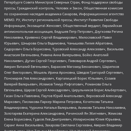
Петербурге Совета Министров Северных Стран, Фонд поддержки свободы
прессы, Гражданский контроль, Человек и Закон, Общественная комиссия
по сохранению наследия академика Сахарова, Информационное агентство
МЕМО. РУ, Институт региональной прессы, Институт Развития Свободы
Информации, Экозащита!-Женсовет, Общественный вердикт, Евразийская
антимонопольная ассоциация, Бедушев Петр Петрович, Дзугкоева Регина
Николаевна, Кривенко Сергей Владимирович, Милославский Павел
Юрьевич, Шнырова Ольга Вадимовна, Чанышева Лилия Айратовна,
Сидорович Ольга Борисовна, Туровский Александр Алексеевич, Васильева
Анастасия Евгеньевна, Ривина Анна Валерьевна, Бойко Анатолий
Николаевич, Дугин Сергей Георгиевич, Пивоваров Андрей Сергеевич,
Аверин Виталий Евгеньевич, Барахоев Магомед Бекханович, Шарипков
Олег Викторович, Мошель Ирина Ароновна, Шведов Григорий Сергеевич,
Пономарев Лев Александрович, Каргалицкий Борис Юльевич, Созаев
Валерий Валерьевич, Исламов Тимур Рифгатович, Романова Ольга
Евгеньевна, Щаров Сергей Алексадрович, Цирульников Борис Альбертович,
Гасан Ольга Павловна, Паутов Юрий Анатольевич, Верховский Александр
Маркович, Пислакова-Паркер Марина Петровна, Кочеткова Татьяна
Владимировна, Чуркина Наталья Валерьевна, Акимова Татьяна Николаевна,
Золотарева Екатерина Александровна, Рачинский Ян Збигневич, Жемкова
Елена Борисовна, Гудков Лев Дмитриевич, Илларионова Юлия Юрьевна,
Саранг Анна Васильевна, Захарова Светлана Сергеевна, Аверин Владимир
Анатольевич, Щур Татьяна Михайловна, Щур Николай Алексеевич,