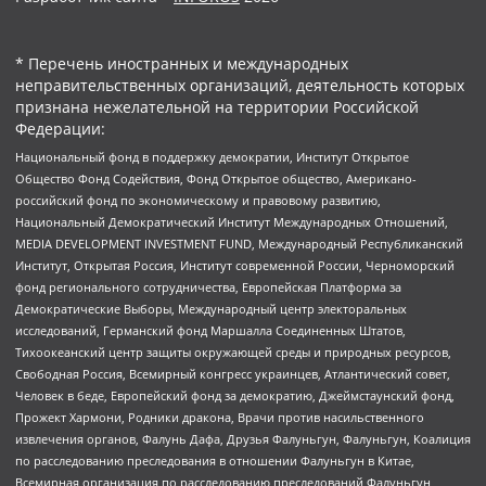
* Перечень иностранных и международных
неправительственных организаций, деятельность которых
признана нежелательной на территории Российской
Федерации:
Национальный фонд в поддержку демократии, Институт Открытое
Общество Фонд Содействия, Фонд Открытое общество, Американо-
российский фонд по экономическому и правовому развитию,
Национальный Демократический Институт Международных Отношений,
MEDIA DEVELOPMENT INVESTMENT FUND, Международный Республиканский
Институт, Открытая Россия, Институт современной России, Черноморский
фонд регионального сотрудничества, Европейская Платформа за
Демократические Выборы, Международный центр электоральных
исследований, Германский фонд Маршалла Соединенных Штатов,
Тихоокеанский центр защиты окружающей среды и природных ресурсов,
Свободная Россия, Всемирный конгресс украинцев, Атлантический совет,
Человек в беде, Европейский фонд за демократию, Джеймстаунский фонд,
Прожект Хармони, Родники дракона, Врачи против насильственного
извлечения органов, Фалунь Дафа, Друзья Фалуньгун, Фалуньгун, Коалиция
по расследованию преследования в отношении Фалуньгун в Китае,
Всемирная организация по расследованию преследований Фалуньгун,