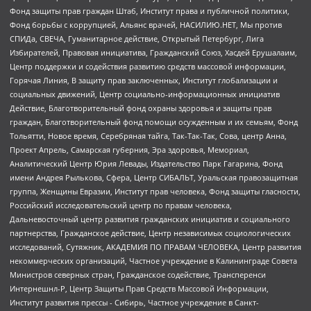
Фонд защиты прав граждан Штаб, Институт права и публичной политики,
Фонд борьбы с коррупцией, Альянс врачей, НАСИЛИЮ.НЕТ, Мы против
СПИДа, СВЕЧА, Гуманитарное действие, Открытый Петербург, Лига
Избирателей, Правовая инициатива, Гражданский Союз, Хасдей Ерушалаим,
Центр поддержки и содействия развитию средств массовой информации,
Горячая Линия, В защиту прав заключенных, Институт глобализации и
социальных движений, Центр социально-информационных инициатив
Действие, Благотворительный фонд охраны здоровья и защиты прав
граждан, Благотворительный фонд помощи осужденным и их семьям, Фонд
Тольятти, Новое время, Серебряная тайга, Так-Так-Так, Сова, центр Анна,
Проект Апрель, Самарская губерния, Эра здоровья, Мемориал,
Аналитический Центр Юрия Левады, Издательство Парк Гагарина, Фонд
имени Андрея Рылькова, Сфера, Центр СИБАЛЬТ, Уральская правозащитная
группа, Женщины Евразии, Институт прав человека, Фонд защиты гласности,
Российский исследовательский центр по правам человека,
Дальневосточный центр развития гражданских инициатив и социального
партнерства, Гражданское действие, Центр независимых социологических
исследований, Сутяжник, АКАДЕМИЯ ПО ПРАВАМ ЧЕЛОВЕКА, Центр развития
некоммерческих организаций, Частное учреждение в Калининграде Совета
Министров северных стран, Гражданское содействие, Трансперенси
Интернешнл-Р, Центр Защиты Прав Средств Массовой Информации,
Институт развития прессы - Сибирь, Частное учреждение в Санкт-