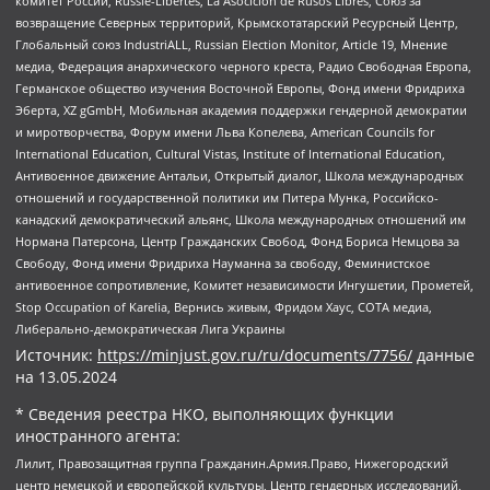
комитет России, Russie-Libertes, La Asocicion de Rusos Libres, Союз за
возвращение Северных территорий, Крымскотатарский Ресурсный Центр,
Глобальный союз IndustriALL, Russian Election Monitor, Article 19, Мнение
медиа, Федерация анархического черного креста, Радио Свободная Европа,
Германское общество изучения Восточной Европы, Фонд имени Фридриха
Эберта, XZ gGmbH, Мобильная академия поддержки гендерной демократии
и миротворчества, Форум имени Льва Копелева, American Councils for
International Education, Cultural Vistas, Institute of International Education,
Антивоенное движение Антальи, Открытый диалог, Школа международных
отношений и государственной политики им Питера Мунка, Российско-
канадский демократический альянс, Школа международных отношений им
Нормана Патерсона, Центр Гражданских Свобод, Фонд Бориса Немцова за
Свободу, Фонд имени Фридриха Науманна за свободу, Феминистское
антивоенное сопротивление, Комитет независимости Ингушетии, Прометей,
Stop Occupation of Karelia, Вернись живым, Фридом Хаус, СОТА медиа,
Либерально-демократическая Лига Украины
Источник:
https://minjust.gov.ru/ru/documents/7756/
данные
на
13.05.2024
* Сведения реестра НКО, выполняющих функции
иностранного агента:
Лилит, Правозащитная группа Гражданин.Армия.Право, Нижегородский
центр немецкой и европейской культуры, Центр гендерных исследований,