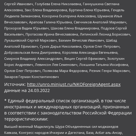
Сергей Иванович, Голубева Елена Николаевна, Ганнушкина Светлана
Алексеевна, Закс Елена Владимировна, Буртина Елена Юрьевна, Гендель
Людмила Залмановна, Кокорина Екатерина Алексеевна, Шуманов Илья
Вячеславович, Арапова Галина Юрьевна, Свечников Анатолий Мариевич,
Прохоров Вадим Юрьевич, Шахова Елена Владимировна, Подузов Сергей
Васильевич, Протасова Ирина Вячеславовна, Литинский Леонид Борисович,
Лукашевский Сергей Маркович, Бахмин Вячеслав Иванович, Шабад
Анатолий Ефимович, Сухих Дарья Николаевна, Орлов Олег Петрович,
Добровольская Анна Дмитриевна, Королева Александра Евгеньевна,
Смирнов Владимир Александрович, Вицин Сергей Ефимович, Золотухин
Борис Андреевич, Левинсон Лев Семенович, Локшина Татьяна Иосифовна,
Орлов Олег Петрович, Полякова Мара Федоровна, Резник Генри Маркович,
Захаров Герман Константинович
Источник:
http://unro.minjust.ru/NKOForeignAgent.aspx
данные на
24.03.2022
* Единый федеральный список организаций, в том числе
иностранных и международных организаций, признанных
в соответствии с законодательством Российской Федерации
террористическими:
Высший военный Маджлисуль Шура Объединенных сил моджахедов
Кавказа, Конгресс народов Ичкерии и Дагестана, База, Асбат аль-Ансар,