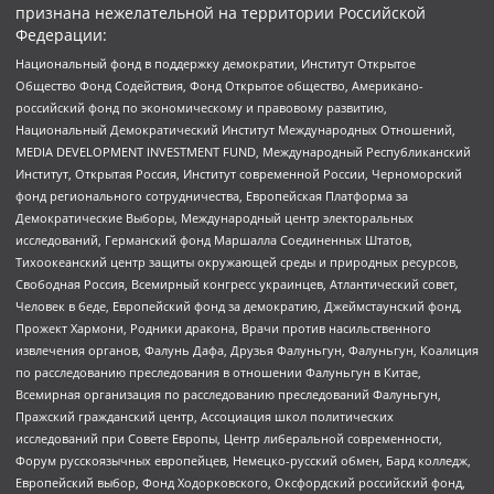
признана нежелательной на территории Российской
Федерации:
Национальный фонд в поддержку демократии, Институт Открытое
Общество Фонд Содействия, Фонд Открытое общество, Американо-
российский фонд по экономическому и правовому развитию,
Национальный Демократический Институт Международных Отношений,
MEDIA DEVELOPMENT INVESTMENT FUND, Международный Республиканский
Институт, Открытая Россия, Институт современной России, Черноморский
фонд регионального сотрудничества, Европейская Платформа за
Демократические Выборы, Международный центр электоральных
исследований, Германский фонд Маршалла Соединенных Штатов,
Тихоокеанский центр защиты окружающей среды и природных ресурсов,
Свободная Россия, Всемирный конгресс украинцев, Атлантический совет,
Человек в беде, Европейский фонд за демократию, Джеймстаунский фонд,
Прожект Хармони, Родники дракона, Врачи против насильственного
извлечения органов, Фалунь Дафа, Друзья Фалуньгун, Фалуньгун, Коалиция
по расследованию преследования в отношении Фалуньгун в Китае,
Всемирная организация по расследованию преследований Фалуньгун,
Пражский гражданский центр, Ассоциация школ политических
исследований при Совете Европы, Центр либеральной современности,
Форум русскоязычных европейцев, Немецко-русский обмен, Бард колледж,
Европейский выбор, Фонд Ходорковского, Оксфордский российский фонд,