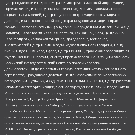
Центр поддержки и содействия развитию средств массовой информации,
Горячая Линия, В защиту прав заключенных, Институт глобализации и
социальных движений, Центр социально-информационных инициатив
Действие, Благотворительный фонд охраны здоровья и защиты прав
граждан, Благотворительный фонд помощи осужденным и их семьям, Фонд
Тольятти, Новое время, Серебряная тайга, Так-Так-Так, Сова, центр Анна,
Проект Апрель, Самарская губерния, Эра здоровья, Мемориал,
Аналитический Центр Юрия Левады, Издательство Парк Гагарина, Фонд
имени Андрея Рылькова, Сфера, Центр СИБАЛЬТ, Уральская правозащитная
группа, Женщины Евразии, Институт прав человека, Фонд защиты гласности,
Российский исследовательский центр по правам человека,
Дальневосточный центр развития гражданских инициатив и социального
партнерства, Гражданское действие, Центр независимых социологических
исследований, Сутяжник, АКАДЕМИЯ ПО ПРАВАМ ЧЕЛОВЕКА, Центр развития
некоммерческих организаций, Частное учреждение в Калининграде Совета
Министров северных стран, Гражданское содействие, Трансперенси
Интернешнл-Р, Центр Защиты Прав Средств Массовой Информации,
Институт развития прессы - Сибирь, Частное учреждение в Санкт-
Петербурге Совета Министров Северных Стран, Фонд поддержки свободы
прессы, Гражданский контроль, Человек и Закон, Общественная комиссия
по сохранению наследия академика Сахарова, Информационное агентство
МЕМО. РУ, Институт региональной прессы, Институт Развития Свободы