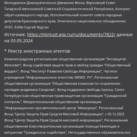
Молодежное Демократическое Движение Весна, Верховный Совет
Татарской Автономной Советской Социалистической Республики, Конгресс
ойрат-калмыцкого народа, Исполнительный комитет совета народных
депутатов Красноярского края, Этническое национальное объединение,
ЛГБТ, Я.МЫ Сергей Фургал
Источник:
https://minjust.gov.ru/ru/documents/7822/
данные
на
03.05.2024
* Реестр иностранных агентов:
Калининградская региональная общественная организация "Экозащита!-Женсовет", Фонд содействия защите прав и свобод граждан "Общественный вердикт", Фонд "Институт Развития Свободы Информации", Частное учреждение "Информационное агентство МЕМО. РУ", Региональная общественная организация "Общественная комиссия по сохранению наследия академика Сахарова", Фонд поддержки свободы прессы, Санкт-Петербургская общественная правозащитная организация "Гражданский контроль", Межрегиональная общественная организация "Информационно-просветительский центр "Мемориал", Региональный Фонд "Центр Защиты Прав Средств Массовой Информации", с 05.12.2023 Фонд "Центр Защиты Прав Средств массовой информации", Региональная общественная благотворительная организация помощи беженцам и мигрантам "Гражданское содействие", Негосударственное образовательное учреждение дополнительного профессионального образования (повышение квалификации) специалистов "АКАДЕМИЯ ПО ПРАВАМ ЧЕЛОВЕКА", Свердловская региональная общественная организация "Сутяжник", Автономная некоммерческая организация "Центр независимых социологических исследований", Союз общественных объединений "Российский исследовательский центр по правам человека", Региональное общественное учреждение научно-информационный центр "МЕМОРИАЛ", Некоммерческая организация "Фонд защиты гласности", Автономная некоммерческая организация "Институт прав человека", Городская общественная организация "Екатеринбургское общество "МЕМОРИАЛ", Городская общественная организация "Рязанское историко-просветительское и правозащитное общество "Мемориал" (Рязанский Мемориал), Челябинский региональный орган общественной самодеятельности – женское общественное объединение "Женщины Евразии", Челябинский региональный орган общественной самодеятельности "Уральская правозащитная группа", Фонд содействия защите здоровья и социальной справедливости имени Андрея Рылькова, Автономная Некоммерческая Организация "Аналитический Центр Юрия Левады", Автономная некоммерческая организация социальной поддержки населения "Проект Апрель", Региональная общественная организация помощи женщинам и детям, находящимся в кризисной ситуации "Информационно-методический центр "Анна", Фонд содействия развитию массовых коммуникаций и правовому просвещению "Так-так-Так", Фонд содействия устойчивому развитию "Серебряная тайга", Свердловский региональный общественный фонд социальных проектов "Новое время", "Idel.Реалии", Кавказ.Реалии, Крым.Реалии, Телеканал Настоящее Время, Татаро-башкирская служба Радио Свобода (Azatliq Radiosi), Радио Свободная Европа/Радио Свобода (PCE/PC), "Сибирь.Реалии", "Фактограф", Благотворительный фонд помощи осужденным и их семьям, Автономная некоммерческая организация "Институт глобализации и социальных движений", Фонд "В защиту прав заключенных", Частное учреждение "Центр поддержки и содействия развитию средств массовой информации", Пензенский региональный общественный благотворительный фонд "Гражданский союз", "Север.Реалии", Некоммерческая организация Фонд "Правовая инициатива", Общество с ограниченной ответственностью "Радио Свободная Европа/Радио Свобода", Чешское информационное агентство "MEDIUM-ORIENT", Красноярская региональная общественная организация "Мы против СПИДа", Камалягин Денис Николаевич, Маркелов Сергей Евгеньевич, Пономарев Лев Александрович, Савицкая Людмила Алексеевна, Автономная некоммерческая организация "Центр по работе с проблемой насилия "НАСИЛИЮ.НЕТ", Межрегиональный профессиональный союз работников здравоохранения "Альянс врачей", Юридическое лицо, зарегистрированное в Латвийской Республике, SIA "Medusa Project" (регистрационный номер 40103797863, дата регистрации 10.06.2014), Некоммерческая организация "Фонд по борьбе с коррупцией", Автономная некоммерческая организация "Институт права и публичной политики", Баданин Роман Сергеевич, Гликин Максим Александрович, Железнова Мария Михайловна, Лукьянова Юлия Сергеевна, Маетная Елизавета Витальевна, Маняхин Петр Борисович, Чуракова Ольга Владимировна, Ярош Юлия Петровна, Юридическое лицо "The Insider SIA", зарегистрированное в Риге, Латвийская Республика (дата регистрации 26.06.2015), являющееся администратором доменного имени интернет-издания "The Insider SIA", https://theins.ru, Постернак Алексей Евгеньевич, Рубин Михаил Аркадьевич, Анин Роман Александрович, Юридическое лицо Istories fonds, зарегистрированное в Латвийской Республике (регистрационный номер 50008295751, дата регистрации 24.02.2020), Великовский Дмитрий Александрович, Долинина Ирина Николаевна, Мароховская Алеся Алексеевна, Шлейнов Роман Юрьевич, Шмагун Олеся Валентиновна, Общество с ограниченной ответственностью "Альтаир 2021", Общество с ограниченной ответственностью "Вега 2021", Общество с ограниченной ответственностью "Главный редактор 2021", Общество с ограниченной ответственностью "Ромашки монолит", Важенков Артем Валерьевич, Ивановская областная общественная организация "Центр гендерных исследований", Гурман Юрий Альбертович, Медиапроект "ОВД-Инфо", Егоров Владимир Владимирович, Жилинский Владимир Александрович, Общество с ограниченной ответственностью "ЗП", Иванова София Юрьевна, Карезина Инна Павловна, Кильтау Екатерина Викторовна, Петров Алексей Викторович, Пискунов Сергей Евгеньевич, Смирнов Сергей Сергеевич, Тихонов Михаил Сергеевич, Общество с ограниченной ответственностью "ЖУРНАЛИСТ-ИНОСТРАННЫЙ АГЕНТ", Арапова Галина Юрьевна, Вольтская Татьяна Анатольевна, Американская компания "Mason G.E.S. Anonymous Foundation" (США), являющаяся владельцем интернет-издания https://mnews.world/, Компания "Stichting Bellingcat", зарегистрированная в Нидерландах (дата регистрации 11.07.2018), Захаров Андрей Вячеславович, Клепиковская Екатерина Дмитриевна, Общество с ограниченной ответственностью "МЕМО", Перл Роман Александрович, Симонов Евгений Алексеевич, Соловьева Елена Анатольевна, Сотников Даниил Владимирович, Сурначева Елизавета Дмитриевна, Автономная некоммерческая организация по защите прав человека и информированию населения "Якутия – Наше Мнение", Общество с ограниченной ответственностью "Москоу диджитал медиа", с 26.01.2023 Общество с ограниченной ответственностью "Чайка Белые сады", Ветошкина Валерия Валерьевна, Заговора Максим Александрович, Межрегиональное общественное движение "Российская ЛГБТ - сеть", Оленичев Максим Владимирович, Павлов Иван Юрьевич, Скворцова Елена Сергеевна, Общество с ограниченной ответственностью "Как бы инагент", Кочетков Игорь Викторович, Общество с ограниченной ответственностью "Честные выборы", Еланчик Олег Александрович, Общество с ограниченной ответственностью "Нобелевский призыв", Гималова Регина Эмилевна, Григорьев Андрей Валерьевич, Григорьева Алина Александровна, Ассоциация по содействию защите прав призывников, альтернативнослужащих и военнослужащих "Правозащитная группа "Гражданин.Армия.Право", Хисамова Регина Фаритовна, Автономная некоммерческая организация по реализации социально-правовых программ "Лилит", Дальневосточное общественное движение "Маяк", Санкт-Петербургская ЛГБТ-инициативная группа "Выход", Инициативная группа ЛГБТ+ "Реверс", Алексеев Андрей Викторович, Бекбулатова Таисия Львовна, Беляев Иван Михайлович, Владыкина Елена Сергеевна, Гельман Марат Александрович, Никульшина Вероника Юрьевна, Толоконникова Надежда Андреевна, Шендерович Виктор Анатольевич, Общество с ограниченной ответственностью "Данное сообщение", Общество с ограниченной ответственностью Издательский дом "Новая глава", Айнбиндер Александра Александровна, Московский комьюнити-центр для ЛГБТ+инициатив, Благотворительный фонд развития филантропии, Deutsche Welle (Германия, Kurt-Schumacher-Strasse 3, 53113 Bonn), Борзунова Мария Михайловна, Воробьев Виктор Викторович, Голубева Анна Львовна, Константинова Алла Михайловна, Малкова Ирина Владимировна, Мурадов Мурад Абдулгалимович, Осетинская Елизавета Николаевна, Понасенков Евгений Николаевич, Ганапольский Матвей Юрьевич, Киселев Евгений Алексеевич, Борухович Ирина Григорьевна, Дремин Иван Тимофеевич, Дубровский Дмитрий Викторович, Красноярская региональная общественная организация поддержки и развития альтернативных образовательных технологий и межкультурных коммуникаций "ИНТЕРРА", Маяковская Екатерина Алексеевна, Фейгин Марк Захарович, Филимонов Андрей Викторович, Дзугкоева Регина Николаевна, Доброхотов Роман Александрович, Дудь Юрий Александрович, Елкин Сергей Владимирович, Кругликов Кирилл Игоревич, Сабунаева Мария Леонидовна, Семенов Алексей Владимирович, Шаинян Карен Багратович, Шульман Екатерина Михайловна, Асафьев Артур Валерьевич, Вахштайн Виктор Семенович, Венедиктов Алексей Алексеевич, Лушникова Екатерина Евгеньевна, Волков Леонид Михайлович, Невзоров Александр Глебович, Пархоменко Сергей Борисович, Сироткин Ярослав Николаевич, Кара-Мурза Владимир Владимирович, Баранова Наталья Владимировна, Гозман Леонид Яковлевич, Кагарлицкий Борис Юльевич, Климарев Михаил Валерьевич, Милов Владимир Станиславович, Автономная некоммерческая организация Краснодарский центр современного искусства "Типография", Моргенштерн Алишер Тагирович, Соболь Любовь Эдуардовна, Общество с ограниченной ответственностью "ЛИЗА НОРМ", Каспаров Гарри Кимович, Ходорковский Михаил Борисович, Общество с ограниченной ответственностью "Апрельские тезисы", Данилович Ирина Брониславовна, Кашин Олег Владимирович, Петров Николай Владимирович, Пивоваров Алексей Владимирович, Соколов Михаил Владимирович, Цветкова Юлия Владимировна, Чичваркин Евгений Александрович, Комитет против пыток/Команда против пыток, Общество с ограниченной ответственностью "Первый научный", Общество с ограниченной ответственностью "Вертолет и ко", Белоцерковская Вероника Борисовна, Кац Максим Евгеньевич, Лазарева Татьяна Юрьевна, Шаведдинов Руслан Табризович, Яшин Илья Валерьевич, Общество с ограниченной ответственностью "Иноагент ААВ", Алешковский Дмитрий Петрович, Альбац Евгения Марковна, Быков Дмитрий Львович, Галямина Юлия Евгеньевна, Лойко Сергей Леонидович, Мартынов Кирилл Константинович, Медведев Сергей Александрович, Крашенинников Федор Геннадиевич, Гордеева Катерина Вл