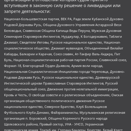
вступившее в законную силу решение о ликвидации или
запрете деятельности:
Национал-большевистская партия, ВЕК РА, Рада земли Кубанской Духовно
Родовой Державы Русь, Община Духовного Управления Асгардской Веси
Беловодья, Славянская Община Капища Веды Перуна, Мужская Духовная
Семинария Староверов-Инглингов, Нурджулар, К Богодержавию, Таблиги
Джамаат, Свидетели Иеговы, Русское национальное единство, Национал-
социалистическое общество, Джамаат мувахидов, Объединенный Вилайат
Кабарды, Балкарии и Карачая, Союз славян, Ат-Такфир Валь-Хиджра, Пит
Буль, Национал-социалистическая рабочая партия России, Славянский союз,
Формат-18, Благородный Орден Дьявола, Армия воли народа,
Национальная Социалистическая Инициатива города Череповца, Духовно-
Родовая Держава Русь, Русское национальное единство, Древнерусской
Инглистической церкви Православных Староверов-Инглингов, Русский
общенациональный союз, Движение против нелегальной иммиграции,
Кровь и Честь, О свободе совести и о религиозных объединениях, Омская
организация общественного политического движения Русское
национальное единство, Северное Братство, Клуб Болельщиков
Футбольного Клуба Динамо, Файзрахманисты, Мусульманская религиозная
организация п. Боровский, Община Коренного Русского народа
Щелковского района, Правый сектор, УНА - УНСО, Украинская
повстанческая армия, Тризуб им. Степана Бандеры, Братство, Белый Крест,