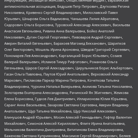
Информации, Экозащита!-Женсовет, Общественный вердикт, Евразийская
антимонопольная ассоциация, Бедушев Петр Петрович, Дзугкоева Регина
Николаевна, Кривенко Сергей Владимирович, Милославский Павел
Юрьевич, Шнырова Ольга Вадимовна, Чанышева Лилия Айратовна,
Сидорович Ольга Борисовна, Туровский Александр Алексеевич, Васильева
Анастасия Евгеньевна, Ривина Анна Валерьевна, Бойко Анатолий
Николаевич, Дугин Сергей Георгиевич, Пивоваров Андрей Сергеевич,
Аверин Виталий Евгеньевич, Барахоев Магомед Бекханович, Шарипков
Олег Викторович, Мошель Ирина Ароновна, Шведов Григорий Сергеевич,
Пономарев Лев Александрович, Каргалицкий Борис Юльевич, Созаев
Валерий Валерьевич, Исламов Тимур Рифгатович, Романова Ольга
Евгеньевна, Щаров Сергей Алексадрович, Цирульников Борис Альбертович,
Гасан Ольга Павловна, Паутов Юрий Анатольевич, Верховский Александр
Маркович, Пислакова-Паркер Марина Петровна, Кочеткова Татьяна
Владимировна, Чуркина Наталья Валерьевна, Акимова Татьяна Николаевна,
Золотарева Екатерина Александровна, Рачинский Ян Збигневич, Жемкова
Елена Борисовна, Гудков Лев Дмитриевич, Илларионова Юлия Юрьевна,
Саранг Анна Васильевна, Захарова Светлана Сергеевна, Аверин Владимир
Анатольевич, Щур Татьяна Михайловна, Щур Николай Алексеевич,
Блинушов Андрей Юрьевич, Мосин Алексей Геннадьевич, Гефтер Валентин
Михайлович, Симонов Алексей Кириллович, Флиге Ирина Анатольевна,
Мельникова Валентина Дмитриевна, Вититинова Елена Владимировна,
Баженова Светлана Куприяновна, Максимов Сергей Владимирович, Беляев