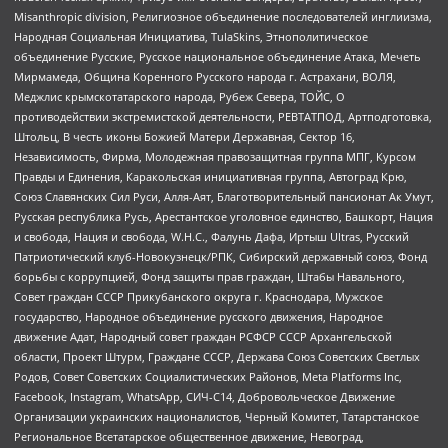
Misanthropic division, Религиозное объединение последователей инглиизма,
Народная Социальная Инициатива, TulaSkins, Этнополитическое
объединение Русские, Русское национальное объединение Атака, Мечеть
Мирмамеда, Община Коренного Русского народа г. Астрахани, ВОЛЯ,
Меджлис крымскотатарского народа, Рубеж Севера, ТОЙС, О
противодействии экстремистской деятельности, РЕВТАТПОД, Артподготовка,
Штольц, В честь иконы Божией Матери Державная, Сектор 16,
Независимость, Фирма, Молодежная правозащитная группа МПГ, Курсом
Правды и Единения, Каракольская инициативная группа, Автоград Крю,
Союз Славянских Сил Руси, Алля-Аят, Благотворительный пансионат Ак Умут,
Русская республика Русь, Арестантское уголовное единство, Башкорт, Нация
и свобода, Нация и свобода, W.H.С., Фалунь Дафа, Иртыш Ultras, Русский
Патриотический клуб-Новокузнецк/РПК, Сибирский державный союз, Фонд
борьбы с коррупцией, Фонд защиты прав граждан, Штабы Навального,
Совет граждан СССР Прикубанского округа г. Краснодара, Мужское
государство, Народное объединение русского движения, Народное
движение Адат, Народный совет граждан РСФСР СССР Архангельской
области, Проект Штурм, Граждане СССР, Держава Союз Советских Светлых
Родов, Совет Советских Социалистических Районов, Meta Platforms Inc,
Facebook, Instagram, WhatsApp, СИЧ-С14, Добровольческое Движение
Организации украинских националистов, Черный Комитет, Татарстанское
Региональное Всетатарское общественное движение, Невоград,