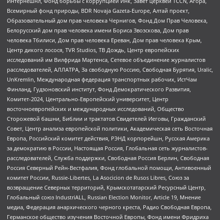
Интернешнл, Фонд борьбы с коррупцией Инк, Завет церквей TCCN, Агора,
Всемирный фонд природы, BDR Novaja Gazeta-Europe, Алтай проект,
Образовательный дом прав человека Чернигов, Фонд Дом Прав Человека,
Белорусский дом прав человека имени Бориса Звозскова, Дом прав
человека Тбилиси, Дом прав человека Ереван, Дом прав человека Крым,
Центр дикого лосося, TVR Studios, ТВ Дождь, Центр европейских
исследований им Вилфрида Мартенса, Сетевое объединение журналистов
расследователей, АЛЛАТРА, За свободную Россию, Свободная Бурятия, Uralic,
UnKremlin, Международная федерация транспортных рабочих, ИстЧам
Финланд, Гудзоновский институт, Фонд Демократического Развития,
Комитет-2024, Центрально-Европейский университет, Центр
восточноевропейских и международных исследований, Общество
Сторожевой башни, Библии и трактатов Свидетелей Иеговы, Гражданский
Совет, Центр анализа европейской политики, Академическая сеть Восточная
Европа, Российский комитет действия, РЭНД корпорейшн, Русская Америка
за демократию в России, Настоящая Россия, Глобальная сеть журналистов-
расследователей, Служба поддержки, Свободная Россия Берлин, Свободная
Россия Северный Рейн-Вестфалия, Фонд глобальной помощи, Антивоенный
комитет России, Russie-Libertes, La Asocicion de Rusos Libres, Союз за
возвращение Северных территорий, Крымскотатарский Ресурсный Центр,
Глобальный союз IndustriALL, Russian Election Monitor, Article 19, Мнение
медиа, Федерация анархического черного креста, Радио Свободная Европа,
Германское общество изучения Восточной Европы, Фонд имени Фридриха