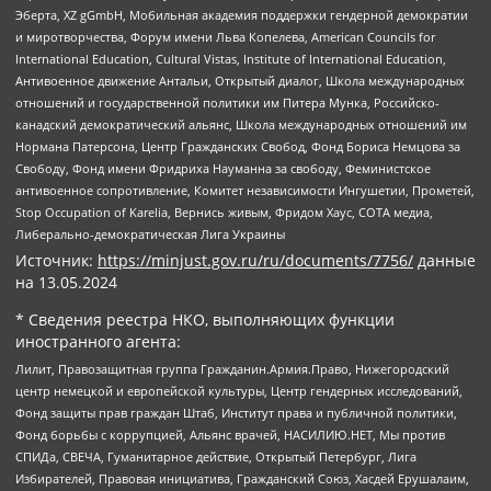
Эберта, XZ gGmbH, Мобильная академия поддержки гендерной демократии
и миротворчества, Форум имени Льва Копелева, American Councils for
International Education, Cultural Vistas, Institute of International Education,
Антивоенное движение Антальи, Открытый диалог, Школа международных
отношений и государственной политики им Питера Мунка, Российско-
канадский демократический альянс, Школа международных отношений им
Нормана Патерсона, Центр Гражданских Свобод, Фонд Бориса Немцова за
Свободу, Фонд имени Фридриха Науманна за свободу, Феминистское
антивоенное сопротивление, Комитет независимости Ингушетии, Прометей,
Stop Occupation of Karelia, Вернись живым, Фридом Хаус, СОТА медиа,
Либерально-демократическая Лига Украины
Источник:
https://minjust.gov.ru/ru/documents/7756/
данные
на
13.05.2024
* Сведения реестра НКО, выполняющих функции
иностранного агента:
Лилит, Правозащитная группа Гражданин.Армия.Право, Нижегородский
центр немецкой и европейской культуры, Центр гендерных исследований,
Фонд защиты прав граждан Штаб, Институт права и публичной политики,
Фонд борьбы с коррупцией, Альянс врачей, НАСИЛИЮ.НЕТ, Мы против
СПИДа, СВЕЧА, Гуманитарное действие, Открытый Петербург, Лига
Избирателей, Правовая инициатива, Гражданский Союз, Хасдей Ерушалаим,