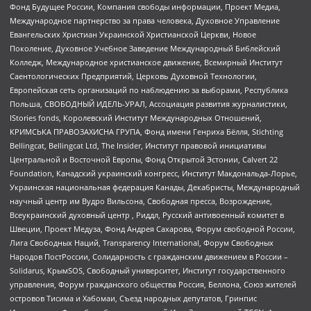
Фонд Будущее России, Компания свободы информации, Проект Медиа,
Международное партнерство за права человека, Духовное Управление
Евангельских Христиан Украинской Христианской Церкви, Новое
Поколение, Духовное Учебное Заведение Международный Библейский
Колледж, Международное христианское движение, Всемирный Институт
Саентологических Предприятий, Церковь Духовной Технологии,
Европейская сеть организаций по наблюдению за выборами, Республика
Польша, СВОБОДНЫЙ ИДЕЛЬ-УРАЛ, Ассоциация развития журналистики,
IStories fonds, Королевский Институт Международных Отношений,
КРИМСЬКА ПРАВОЗАХИСНА ГРУПА, Фонд имени Генриха Бёлля, Stichting
Bellingcat, Bellingcat Ltd, The Insider, Институт правовой инициативы
Центральной и Восточной Европы, Фонд Открытой Эстонии, Calvert 22
Foundation, Канадский украинский конгресс, Институт Макдональда-Лорье,
Украинская национальная федерация Канады, Декабристы, Международный
научный центр им Вудро Вильсона, Свободная пресса, Возрождение,
Всеукраинский духовный центр , Риддл, Русский антивоенный комитет в
Швеции, Проект Медуза, Фонд Андрея Сахарова, Форум свободной России,
Лига Свободных Наций, Transparеncy International, Форум Свободных
Народов ПостРоссии, Солидарность с гражданским движением в России –
Solidarus, КрымSOS, Свободный университет, Институт государственного
управления, Форум гражданского общества Россия, Беллона, Союз жителей
островов Тисима и Хабомаи, Съезд народных депутатов, Гринпис