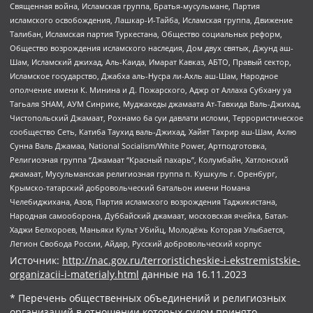
Священная война, Исламская группа, Братья-мусульмане, Партия
исламского освобождения, Лашкар-И-Тайба, Исламская группа, Движение
Талибан, Исламская партия Туркестана, Общество социальных реформ,
Общество возрождения исламского наследия, Дом двух святых, Джунд аш-
Шам, Исламский джихад, Аль-Каида, Имарат Кавказ, АБТО, Правый сектор,
Исламское государство, Джабха аль-Нусра ли-Ахль аш-Шам, Народное
ополчение имени К. Минина и Д. Пожарского, Аджр от Аллаха Субхану уа
Тагьаля SHAM, АУМ Синрике, Муджахеды джамаата Ат-Тавхида Валь-Джихад,
Чистопольский Джамаат, Рохнамо ба суи давлати исломи, Террористическое
сообщество Сеть, Катиба Таухид валь-Джихад, Хайят Тахрир аш-Шам, Ахлю
Сунна Валь Джамаа, National Socialism/White Power, Артподготовка,
Религиозная группа “Джамаат “Красный пахарь”, Колумбайн, Хатлонский
джамаат, Мусульманская религиозная группа п. Кушкуль г. Оренбург,
Крымско-татарский добровольческий батальон имени Номана
Челебиджихана, Азов, Партия исламского возрождения Таджикистана,
Народная самооборона, Дуббайский джамаат, московская ячейка, Батал-
Хаджи Белхороев, Маньяки Культ Убийц, Молодёжь Которая Улыбается,
Легион Свобода России, Айдар, Русский добровольческий корпус
Источник:
http://nac.gov.ru/terroristicheskie-i-ekstremistskie-
organizacii-i-materialy.html
данные на
16.11.2023
* Перечень общественных объединений и религиозных
организаций в отношении которых судом принято