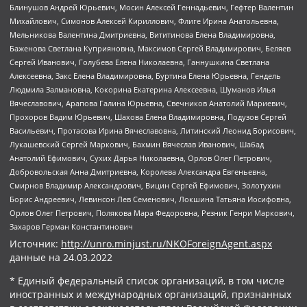
Блинушов Андрей Юрьевич, Мосин Алексей Геннадьевич, Гефтер Валентин
Михайлович, Симонов Алексей Кириллович, Флиге Ирина Анатольевна,
Мельникова Валентина Дмитриевна, Вититинова Елена Владимировна,
Баженова Светлана Куприяновна, Максимов Сергей Владимирович, Беляев
Сергей Иванович, Голубева Елена Николаевна, Ганнушкина Светлана
Алексеевна, Закс Елена Владимировна, Буртина Елена Юрьевна, Гендель
Людмила Залмановна, Кокорина Екатерина Алексеевна, Шуманов Илья
Вячеславович, Арапова Галина Юрьевна, Свечников Анатолий Мариевич,
Прохоров Вадим Юрьевич, Шахова Елена Владимировна, Подузов Сергей
Васильевич, Протасова Ирина Вячеславовна, Литинский Леонид Борисович,
Лукашевский Сергей Маркович, Бахмин Вячеслав Иванович, Шабад
Анатолий Ефимович, Сухих Дарья Николаевна, Орлов Олег Петрович,
Добровольская Анна Дмитриевна, Королева Александра Евгеньевна,
Смирнов Владимир Александрович, Вицин Сергей Ефимович, Золотухин
Борис Андреевич, Левинсон Лев Семенович, Локшина Татьяна Иосифовна,
Орлов Олег Петрович, Полякова Мара Федоровна, Резник Генри Маркович,
Захаров Герман Константинович
Источник:
http://unro.minjust.ru/NKOForeignAgent.aspx
данные на
24.03.2022
* Единый федеральный список организаций, в том числе
иностранных и международных организаций, признанных