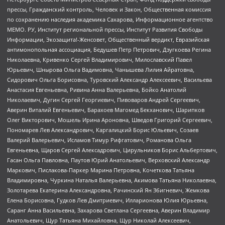
прессы, Гражданский контроль, Человек и Закон, Общественная комиссия
по сохранению наследия академика Сахарова, Информационное агентство
МЕМО. РУ, Институт региональной прессы, Институт Развития Свободы
Информации, Экозащита!-Женсовет, Общественный вердикт, Евразийская
антимонопольная ассоциация, Бедушев Петр Петрович, Дзугкоева Регина
Николаевна, Кривенко Сергей Владимирович, Милославский Павел
Юрьевич, Шнырова Ольга Вадимовна, Чанышева Лилия Айратовна,
Сидорович Ольга Борисовна, Туровский Александр Алексеевич, Васильева
Анастасия Евгеньевна, Ривина Анна Валерьевна, Бойко Анатолий
Николаевич, Дугин Сергей Георгиевич, Пивоваров Андрей Сергеевич,
Аверин Виталий Евгеньевич, Барахоев Магомед Бекханович, Шарипков
Олег Викторович, Мошель Ирина Ароновна, Шведов Григорий Сергеевич,
Пономарев Лев Александрович, Каргалицкий Борис Юльевич, Созаев
Валерий Валерьевич, Исламов Тимур Рифгатович, Романова Ольга
Евгеньевна, Щаров Сергей Алексадрович, Цирульников Борис Альбертович,
Гасан Ольга Павловна, Паутов Юрий Анатольевич, Верховский Александр
Маркович, Пислакова-Паркер Марина Петровна, Кочеткова Татьяна
Владимировна, Чуркина Наталья Валерьевна, Акимова Татьяна Николаевна,
Золотарева Екатерина Александровна, Рачинский Ян Збигневич, Жемкова
Елена Борисовна, Гудков Лев Дмитриевич, Илларионова Юлия Юрьевна,
Саранг Анна Васильевна, Захарова Светлана Сергеевна, Аверин Владимир
Анатольевич, Щур Татьяна Михайловна, Щур Николай Алексеевич,