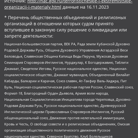
Источник:
http://nac.gov.ru/terroristicheskie-i-ekstremistskie-
organizacii-i-materialy.html
данные на
16.11.2023
* Перечень общественных объединений и религиозных
организаций в отношении которых судом принято
вступившее в законную силу решение о ликвидации или
запрете деятельности:
Национал-большевистская партия, ВЕК РА, Рада земли Кубанской Духовно
Родовой Державы Русь, Община Духовного Управления Асгардской Веси
Беловодья, Славянская Община Капища Веды Перуна, Мужская Духовная
Семинария Староверов-Инглингов, Нурджулар, К Богодержавию, Таблиги
Джамаат, Свидетели Иеговы, Русское национальное единство, Национал-
социалистическое общество, Джамаат мувахидов, Объединенный Вилайат
Кабарды, Балкарии и Карачая, Союз славян, Ат-Такфир Валь-Хиджра, Пит
Буль, Национал-социалистическая рабочая партия России, Славянский союз,
Формат-18, Благородный Орден Дьявола, Армия воли народа,
Национальная Социалистическая Инициатива города Череповца, Духовно-
Родовая Держава Русь, Русское национальное единство, Древнерусской
Инглистической церкви Православных Староверов-Инглингов, Русский
общенациональный союз, Движение против нелегальной иммиграции,
Кровь и Честь, О свободе совести и о религиозных объединениях, Омская
организация общественного политического движения Русское
национальное единство, Северное Братство, Клуб Болельщиков