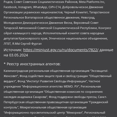
Родов, Совет Советских Социалистических Районов, Meta Platforms Inc,
Facebook, Instagram, WhatsApp, СИЧ-С14, Добровольческое Движение
Организации украинских националистов, Черный Комитет, Татарстанское
Региональное Всетатарское общественное движение, Невоград,
Молодежное Демократическое Движение Весна, Верховный Совет
Татарской Автономной Советской Социалистической Республики, Конгресс
ойрат-калмыцкого народа, Исполнительный комитет совета народных
депутатов Красноярского края, Этническое национальное объединение,
ЛГБТ, Я.МЫ Сергей Фургал
Источник:
https://minjust.gov.ru/ru/documents/7822/
данные
на
03.05.2024
* Реестр иностранных агентов:
Калининградская региональная общественная организация "Экозащита!-Женсовет", Фонд содействия защите прав и свобод граждан "Общественный вердикт", Фонд "Институт Развития Свободы Информации", Частное учреждение "Информационное агентство МЕМО. РУ", Региональная общественная организация "Общественная комиссия по сохранению наследия академика Сахарова", Фонд поддержки свободы прессы, Санкт-Петербургская общественная правозащитная организация "Гражданский контроль", Межрегиональная общественная организация "Информационно-просветительский центр "Мемориал", Региональный Фонд "Центр Защиты Прав Средств Массовой Информации", с 05.12.2023 Фонд "Центр Защиты Прав Средств массовой информации", Региональная общественная благотворительная организация помощи беженцам и мигрантам "Гражданское содействие", Негосударственное образовательное учреждение дополнительного профессионального образования (повышение квалификации) специалистов "АКАДЕМИЯ ПО ПРАВАМ ЧЕЛОВЕКА", Свердловская региональная общественная организация "Сутяжник", Автономная некоммерческая организация "Центр независимых социологических исследований", Союз общественных объединений "Российский исследовательский центр по правам человека", Региональное общественное учреждение научно-информационный центр "МЕМОРИАЛ", Некоммерческая организация "Фонд защиты гласности", Автономная некоммерческая организация "Институт прав человека", Городская общественная организация "Екатеринбургское общество "МЕМОРИАЛ", Городская общественная организация "Рязанское историко-просветительское и правозащитное общество "Мемориал" (Рязанский Мемориал), Челябинский региональный орган общественной самодеятельности – женское общественное объединение "Женщины Евразии", Челябинский региональный орган общественной самодеятельности "Уральская правозащитная группа", Фонд содействия защите здоровья и социальной справедливости имени Андрея Рылькова, Автономная Некоммерческая Организация "Аналитический Центр Юрия Левады", Автономная некоммерческая организация социальной поддержки населения "Проект Апрель", Региональная общественная организация помощи женщинам и детям, находящимся в кризисной ситуации "Информационно-методический центр "Анна", Фонд содействия развитию массовых коммуникаций и правовому просвещению "Так-так-Так", Фонд содействия устойчивому развитию "Серебряная тайга", Свердловский региональный общественный фонд социальных проектов "Новое время", "Idel.Реалии", Кавказ.Реалии, Крым.Реалии, Телеканал Настоящее Время, Татаро-башкирская служба Радио Свобода (Azatliq Radiosi), Радио Свободная Европа/Радио Свобода (PCE/PC), "Сибирь.Реалии", "Фактограф", Благотворительный фонд помощи осужденным и их семьям, Автономная некоммерческая организация "Институт глобализации и социальных движений", Фонд "В защиту прав заключенных", Частное учреждение "Центр поддержки и содействия развитию средств массовой информации", Пензенский региональный общественный благотворительный фонд "Гражданский союз", "Север.Реалии", Некоммерческая организация Фонд "Правовая инициатива", Общество с ограниченной ответственностью "Радио Свободная Европа/Радио Свобода", Чешское информационное агентство "MEDIUM-ORIENT", Красноярская региональная общественная организация "Мы против СПИДа", Камалягин Денис Николаевич, Маркелов Сергей Евгеньевич, Пономарев Лев Александрович, Савицкая Людмила Алексеевна, Автономная некоммерческая организация "Центр по работе с проблемой насилия "НАСИЛИЮ.НЕТ", Межрегиональный профессиональный союз работников здравоохранения "Альянс врачей", Юридическое лицо, зарегистрированное в Латвийской Республике, SIA "Medusa Project" (регистрационный номер 40103797863, дата регистрации 10.06.2014), Некоммерческая организация "Фонд по борьбе с коррупцией", Автономная некоммерческая организация "Институт права и публичной политики", Баданин Роман Сергеевич, Гликин Максим Александрович, Железнова Мария Михайловна, Лукьянова Юлия Сергеевна, Маетная Елизавета Витальевна, Маняхин Петр Борисович, Чуракова Ольга Владимировна, Ярош Юлия Петровна, Юридическое лицо "The Insider SIA", зарегистрированное в Риге, Латвийская Республика (дата регистрации 26.06.2015), являющееся администратором доменного имени интернет-издания "The Insider SIA", https://theins.ru, Постернак Алексей Евгеньевич, Рубин Михаил Аркадьевич, Анин Роман Александрович, Юридическое лицо Istories fonds, зарегистрированное в Латвийской Республике (регистрационный номер 50008295751, дата регистрации 24.02.2020), Великовский Дмитрий Александрович, Долинина Ирина Николаевна, Мароховская Алеся Алексеевна, Шлейнов Роман Юрьевич, Шмагун Олеся Валентиновна, Общество с ограниченной ответственностью "Альтаир 2021", Общество с ограниченной ответственностью "Вега 2021", Общество с ограниченной ответственностью "Главный редактор 2021", Общество с ограниченной ответственностью "Ромашки монолит", Важенков Артем Валерьевич, Ивановская областная общественная организация "Центр гендерных исследований", Гурман Юрий Альбертович, Медиапроект "ОВД-Инфо", Егоров Владимир Владимирович, Жилинский Владимир Александрович, Общество с ограниченной ответственностью "ЗП", Иванова София Юрьевна, Карезина Инна Павловна, Кильтау Екатерина Викторовна, Петров Алексей Викторович, Пискунов Сергей Евгеньевич, Смирнов Сергей Сергеевич, Тихонов Михаил Сергеевич, Общество с ограниченной ответственностью "ЖУРНАЛИСТ-ИНОСТРАННЫЙ АГЕНТ", Арапова Галина Юрьевна, Вольтская Татьяна Анатольевна, Американская компания "Mason G.E.S. Anonymous Foundation" (США), являющаяся владельцем интернет-издания https://mnews.world/, Компания "Stichting Bellingcat", зарегистрированная в Нидерландах (дата регистрации 11.07.2018), Захаров Андрей Вячеславович, Клепиковская Екатерина Дмитриевна, Общество с ограниченной ответственностью "МЕМО", Перл Роман Александрович, Симонов Евгений Алексеевич, Соловьева Елена Анатольевна, Сотников Даниил Владимирович, Сурначева Елизавета Дмитриевна, Автономная некоммерческая организация по защите прав человека и информированию населения "Якутия – Наше Мнение", Общество с ограниченной ответственностью "Москоу диджитал медиа", с 26.01.2023 Общество с ограниченной ответственностью "Чайка Белые сады", Ветошкина Валерия Валерьевна, Заговора Максим Александрович, Межрегиональное общественное движение "Российская ЛГБТ - сеть", Оленичев Максим Владимирович, Павлов Иван Юрьевич, Скворцова Елена Сергеевна, Общество с ограниченной ответственностью "Как бы инагент", Кочетков Игорь Викторович, Общество с ограниченной ответственностью "Честные выборы", Еланчик Олег Александрович, Общество с ограниченной ответственностью "Нобелевский призыв", Гималова Регина Эмилевна, Григорьев Андрей Валерьевич, Григорьева Алина Александровна, Ассоциация по содействию защите прав призывников, альтернативнослужащих и военнослужащих "Правозащитная группа "Гражданин.Армия.Право", Хисамова Регина Фаритовна, Автономная некоммерческая организация по реализации социально-правовых программ "Лилит", Дальневосточное общественное движение "Маяк", Санкт-Петербургская ЛГБТ-инициативная группа "Выход", Инициативная группа ЛГБТ+ "Реверс", Алексеев Андрей Викторович, Бекбулатова Таисия Львовна, Беляев Иван Михайлович, Владыкина Елена Сергеевна, Гельман Марат Александрович, Никульшина Вероника Юрьевна, Толоконникова Надежда Андреевна, Шендерович Виктор Анатольевич, Общество с ограниченной ответственностью "Данное сообщение", Общество с ограниченной ответственностью Издательский дом "Новая глава", Айнбиндер Александра Александровна, Московский комьюнити-центр для ЛГБТ+инициатив, Благотворительный фонд развития филантропии, Deutsche Welle (Германия, Kurt-Schumacher-Strasse 3, 53113 Bonn), Борзунова Мария Михайловна, Воробьев Виктор Викторович, Голубева Анна Львовна, Константинова Алла Михайловна, Малкова Ирина Владимировна, Мурадов Мурад Абдулгалимович, Осетинская Елизавета Николаевна, Понасенков Евгений Николаевич, Ганапольский Матвей Юрьевич, Киселев Евгений Алексеевич, Борухович Ирина Григорьевна, Дремин Иван Тимофеевич, Дубровский Дмитрий Викторович, Красноярская региональная общественная организация поддержки и развития альтернативных образовательных технологий и межкультурных коммуникаций "ИНТЕРРА", Маяковская Екатерина Алексеевна, Фейгин Марк Захарович, Филимонов Андрей Викторович, Дзугкоева Регина Николаевна, Доброхотов Роман Александрович, Дудь Юрий Александрович, Елкин Сергей Владимирович, Кругликов Кирилл Игоревич, Сабунаева Мария Леонидовна, Семенов Алексей Владимирович, Шаинян Карен Багратович, Шульман Екатерина Михайловна, Асафьев Артур Валерьевич, Вахштайн Виктор Семенович, Венедиктов Алексей Алексеевич, Лушникова Екатерина Евгеньевна, Волков Леонид Михайлович, Невзоров Александр Глебович, Пархоменко Сергей Борисович, Сироткин Ярослав Николаевич, Кара-Мурза Владимир Владимирович, Баранова Наталья Владимировна, Гозман Леонид Яковлевич, Кагарлицкий Борис Юльевич, Климарев Михаил Валерьевич, Милов Владимир Станиславович, Автономная некоммерческая организация Краснодарский центр современного искусства "Типография", Моргенштерн Алишер Тагирович, Соболь Любовь Эдуардовна, Общество с ограниченной ответственностью "ЛИЗА НОРМ", Каспаров Гарри Кимович, Ходорковский Михаил Борисович, Общество с ограниченной ответственностью "Апрельские тезисы", Данилович Ирина Брониславовна, Кашин Олег Владимирович, Петров Николай Владимирович, Пивоваров Алексей Владимирович, Соколов Михаил Владимирович, Цветкова Юлия Владимировна, Чичваркин Евгений Александрович, Комитет против пыток/Команда против пыток, Общество с ограниченной ответственностью "Первый научный", Общество с ограниченной ответственностью "Вертолет и ко", Белоцерковская Вероника Борисовна, Кац Максим Евгеньевич, Лазарева Татьяна Юрьевна, Шаведдинов Руслан Табризович, Яшин Илья Валерьевич, Общество с ограниченной ответственностью "Иноагент ААВ", Алешковский Дмитрий Петрович, Альбац Евгения Марковна, Быков Дмитрий Львович, Галямина Юлия Евгеньевна, Лойко Сергей Леонидович, Мартынов Кирилл Константинович, Медведев Сергей Александрович, Крашенинников Федор Геннадиевич, Гордеева Катерина Вл