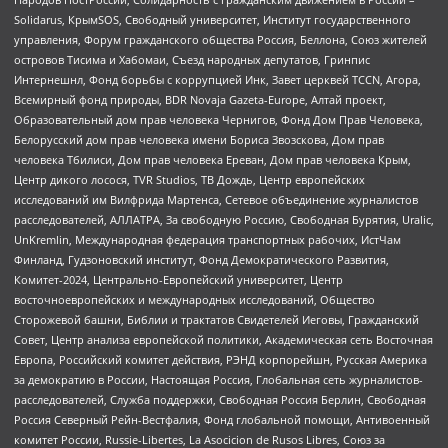
Solidarus, КрымSOS, Свободный университет, Институт государственного
управления, Форум гражданского общества Россия, Беллона, Союз жителей
островов Тисима и Хабомаи, Съезд народных депутатов, Гринпис
Интернешнл, Фонд борьбы с коррупцией Инк, Завет церквей TCCN, Агора,
Всемирный фонд природы, BDR Novaja Gazeta-Europe, Алтай проект,
Образовательный дом прав человека Чернигов, Фонд Дом Прав Человека,
Белорусский дом прав человека имени Бориса Звозскова, Дом прав
человека Тбилиси, Дом прав человека Ереван, Дом прав человека Крым,
Центр дикого лосося, TVR Studios, ТВ Дождь, Центр европейских
исследований им Вилфрида Мартенса, Сетевое объединение журналистов
расследователей, АЛЛАТРА, За свободную Россию, Свободная Бурятия, Uralic,
UnKremlin, Международная федерация транспортных рабочих, ИстЧам
Финланд, Гудзоновский институт, Фонд Демократического Развития,
Комитет-2024, Центрально-Европейский университет, Центр
восточноевропейских и международных исследований, Общество
Сторожевой башни, Библии и трактатов Свидетелей Иеговы, Гражданский
Совет, Центр анализа европейской политики, Академическая сеть Восточная
Европа, Российский комитет действия, РЭНД корпорейшн, Русская Америка
за демократию в России, Настоящая Россия, Глобальная сеть журналистов-
расследователей, Служба поддержки, Свободная Россия Берлин, Свободная
Россия Северный Рейн-Вестфалия, Фонд глобальной помощи, Антивоенный
комитет России, Russie-Libertes, La Asocicion de Rusos Libres, Союз за