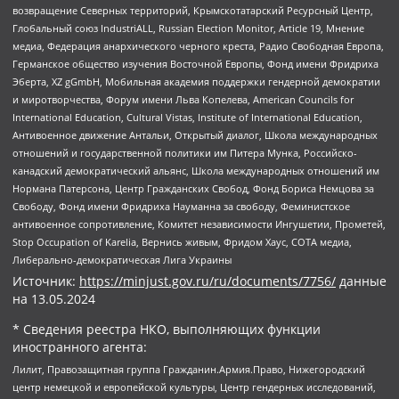
возвращение Северных территорий, Крымскотатарский Ресурсный Центр,
Глобальный союз IndustriALL, Russian Election Monitor, Article 19, Мнение
медиа, Федерация анархического черного креста, Радио Свободная Европа,
Германское общество изучения Восточной Европы, Фонд имени Фридриха
Эберта, XZ gGmbH, Мобильная академия поддержки гендерной демократии
и миротворчества, Форум имени Льва Копелева, American Councils for
International Education, Cultural Vistas, Institute of International Education,
Антивоенное движение Антальи, Открытый диалог, Школа международных
отношений и государственной политики им Питера Мунка, Российско-
канадский демократический альянс, Школа международных отношений им
Нормана Патерсона, Центр Гражданских Свобод, Фонд Бориса Немцова за
Свободу, Фонд имени Фридриха Науманна за свободу, Феминистское
антивоенное сопротивление, Комитет независимости Ингушетии, Прометей,
Stop Occupation of Karelia, Вернись живым, Фридом Хаус, СОТА медиа,
Либерально-демократическая Лига Украины
Источник:
https://minjust.gov.ru/ru/documents/7756/
данные
на
13.05.2024
* Сведения реестра НКО, выполняющих функции
иностранного агента:
Лилит, Правозащитная группа Гражданин.Армия.Право, Нижегородский
центр немецкой и европейской культуры, Центр гендерных исследований,