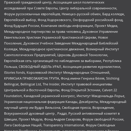
Пражский гражданский центр, Ассоциация школ политических
исследований при Совете Европы, Центр либеральной современности,
Форум русскоязычных европейцев, Немецко-русский обмен, Бард колледж,
Европейский выбор, Фонд Ходорковского, Оксфордский российский фонд,
Фонд Будущее России, Компания свободы информации, Проект Медиа,
Международное партнерство за права человека, Духовное Управление
Евангельских Христиан Украинской Христианской Церкви, Новое
Поколение, Духовное Учебное Заведение Международный Библейский
Колледж, Международное христианское движение, Всемирный Институт
Саентологических Предприятий, Церковь Духовной Технологии,
Европейская сеть организаций по наблюдению за выборами, Республика
Польша, СВОБОДНЫЙ ИДЕЛЬ-УРАЛ, Ассоциация развития журналистики,
IStories fonds, Королевский Институт Международных Отношений,
КРИМСЬКА ПРАВОЗАХИСНА ГРУПА, Фонд имени Генриха Бёлля, Stichting
Bellingcat, Bellingcat Ltd, The Insider, Институт правовой инициативы
Центральной и Восточной Европы, Фонд Открытой Эстонии, Calvert 22
Foundation, Канадский украинский конгресс, Институт Макдональда-Лорье,
Украинская национальная федерация Канады, Декабристы, Международный
научный центр им Вудро Вильсона, Свободная пресса, Возрождение,
Всеукраинский духовный центр , Риддл, Русский антивоенный комитет в
Швеции, Проект Медуза, Фонд Андрея Сахарова, Форум свободной России,
Лига Свободных Наций, Transparеncy International, Форум Свободных
Народов ПостРоссии, Солидарность с гражданским движением в России –