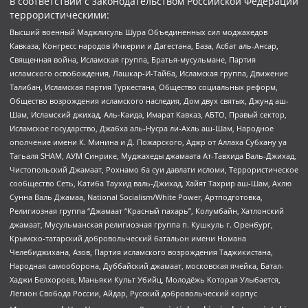
в соответствии с законодательством Российской Федерации
террористическими:
Высший военный Маджлисуль Шура Объединенных сил моджахедов
Кавказа, Конгресс народов Ичкерии и Дагестана, База, Асбат аль-Ансар,
Священная война, Исламская группа, Братья-мусульмане, Партия
исламского освобождения, Лашкар-И-Тайба, Исламская группа, Движение
Талибан, Исламская партия Туркестана, Общество социальных реформ,
Общество возрождения исламского наследия, Дом двух святых, Джунд аш-
Шам, Исламский джихад, Аль-Каида, Имарат Кавказ, АБТО, Правый сектор,
Исламское государство, Джабха аль-Нусра ли-Ахль аш-Шам, Народное
ополчение имени К. Минина и Д. Пожарского, Аджр от Аллаха Субхану уа
Тагьаля SHAM, АУМ Синрике, Муджахеды джамаата Ат-Тавхида Валь-Джихад,
Чистопольский Джамаат, Рохнамо ба суи давлати исломи, Террористическое
сообщество Сеть, Катиба Таухид валь-Джихад, Хайят Тахрир аш-Шам, Ахлю
Сунна Валь Джамаа, National Socialism/White Power, Артподготовка,
Религиозная группа “Джамаат “Красный пахарь”, Колумбайн, Хатлонский
джамаат, Мусульманская религиозная группа п. Кушкуль г. Оренбург,
Крымско-татарский добровольческий батальон имени Номана
Челебиджихана, Азов, Партия исламского возрождения Таджикистана,
Народная самооборона, Дуббайский джамаат, московская ячейка, Батал-
Хаджи Белхороев, Маньяки Культ Убийц, Молодёжь Которая Улыбается,
Легион Свобода России, Айдар, Русский добровольческий корпус