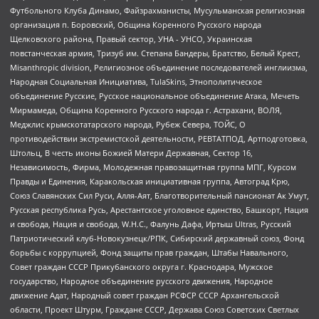
Футбольного Клуба Динамо, Файзрахманисты, Мусульманская религиозная
организация п. Боровский, Община Коренного Русского народа
Щелковского района, Правый сектор, УНА - УНСО, Украинская
повстанческая армия, Тризуб им. Степана Бандеры, Братство, Белый Крест,
Misanthropic division, Религиозное объединение последователей инглиизма,
Народная Социальная Инициатива, TulaSkins, Этнополитическое
объединение Русские, Русское национальное объединение Атака, Мечеть
Мирмамеда, Община Коренного Русского народа г. Астрахани, ВОЛЯ,
Меджлис крымскотатарского народа, Рубеж Севера, ТОЙС, О
противодействии экстремистской деятельности, РЕВТАТПОД, Артподготовка,
Штольц, В честь иконы Божией Матери Державная, Сектор 16,
Независимость, Фирма, Молодежная правозащитная группа МПГ, Курсом
Правды и Единения, Каракольская инициативная группа, Автоград Крю,
Союз Славянских Сил Руси, Алля-Аят, Благотворительный пансионат Ак Умут,
Русская республика Русь, Арестантское уголовное единство, Башкорт, Нация
и свобода, Нация и свобода, W.H.С., Фалунь Дафа, Иртыш Ultras, Русский
Патриотический клуб-Новокузнецк/РПК, Сибирский державный союз, Фонд
борьбы с коррупцией, Фонд защиты прав граждан, Штабы Навального,
Совет граждан СССР Прикубанского округа г. Краснодара, Мужское
государство, Народное объединение русского движения, Народное
движение Адат, Народный совет граждан РСФСР СССР Архангельской
области, Проект Штурм, Граждане СССР, Держава Союз Советских Светлых