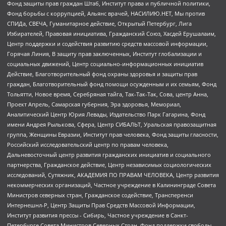
Фонд защиты прав граждан Штаб, Институт права и публичной политики,
Фонд борьбы с коррупцией, Альянс врачей, НАСИЛИЮ.НЕТ, Мы против
СПИДа, СВЕЧА, Гуманитарное действие, Открытый Петербург, Лига
Избирателей, Правовая инициатива, Гражданский Союз, Хасдей Ерушалаим,
Центр поддержки и содействия развитию средств массовой информации,
Горячая Линия, В защиту прав заключенных, Институт глобализации и
социальных движений, Центр социально-информационных инициатив
Действие, Благотворительный фонд охраны здоровья и защиты прав
граждан, Благотворительный фонд помощи осужденным и их семьям, Фонд
Тольятти, Новое время, Серебряная тайга, Так-Так-Так, Сова, центр Анна,
Проект Апрель, Самарская губерния, Эра здоровья, Мемориал,
Аналитический Центр Юрия Левады, Издательство Парк Гагарина, Фонд
имени Андрея Рылькова, Сфера, Центр СИБАЛЬТ, Уральская правозащитная
группа, Женщины Евразии, Институт прав человека, Фонд защиты гласности,
Российский исследовательский центр по правам человека,
Дальневосточный центр развития гражданских инициатив и социального
партнерства, Гражданское действие, Центр независимых социологических
исследований, Сутяжник, АКАДЕМИЯ ПО ПРАВАМ ЧЕЛОВЕКА, Центр развития
некоммерческих организаций, Частное учреждение в Калининграде Совета
Министров северных стран, Гражданское содействие, Трансперенси
Интернешнл-Р, Центр Защиты Прав Средств Массовой Информации,
Институт развития прессы - Сибирь, Частное учреждение в Санкт-
Петербурге Совета Министров Северных Стран, Фонд поддержки свободы