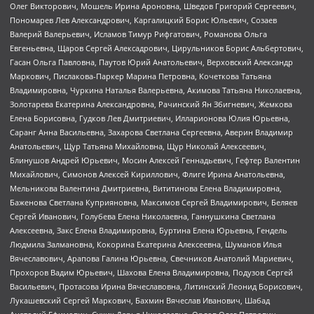
Олег Викторович, Мошель Ирина Ароновна, Шведов Григорий Сергеевич,
Пономарев Лев Александрович, Каргалицкий Борис Юльевич, Созаев
Валерий Валерьевич, Исламов Тимур Рифгатович, Романова Ольга
Евгеньевна, Щаров Сергей Алексадрович, Цирульников Борис Альбертович,
Гасан Ольга Павловна, Паутов Юрий Анатольевич, Верховский Александр
Маркович, Пислакова-Паркер Марина Петровна, Кочеткова Татьяна
Владимировна, Чуркина Наталья Валерьевна, Акимова Татьяна Николаевна,
Золотарева Екатерина Александровна, Рачинский Ян Збигневич, Жемкова
Елена Борисовна, Гудков Лев Дмитриевич, Илларионова Юлия Юрьевна,
Саранг Анна Васильевна, Захарова Светлана Сергеевна, Аверин Владимир
Анатольевич, Щур Татьяна Михайловна, Щур Николай Алексеевич,
Блинушов Андрей Юрьевич, Мосин Алексей Геннадьевич, Гефтер Валентин
Михайлович, Симонов Алексей Кириллович, Флиге Ирина Анатольевна,
Мельникова Валентина Дмитриевна, Вититинова Елена Владимировна,
Баженова Светлана Куприяновна, Максимов Сергей Владимирович, Беляев
Сергей Иванович, Голубева Елена Николаевна, Ганнушкина Светлана
Алексеевна, Закс Елена Владимировна, Буртина Елена Юрьевна, Гендель
Людмила Залмановна, Кокорина Екатерина Алексеевна, Шуманов Илья
Вячеславович, Арапова Галина Юрьевна, Свечников Анатолий Мариевич,
Прохоров Вадим Юрьевич, Шахова Елена Владимировна, Подузов Сергей
Васильевич, Протасова Ирина Вячеславовна, Литинский Леонид Борисович,
Лукашевский Сергей Маркович, Бахмин Вячеслав Иванович, Шабад