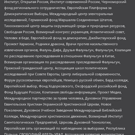
Институт, Открытая Россия, Институт современной России, Черноморский
фонд регионального сотрудничества, Европейская Платформа за
Демократические Выборы, Международный центр электоральных
исследований, Германский фонд Маршалла Соединенных Штатов,
Тихоокеанский центр защиты окружающей среды и природных ресурсов,
Свободная Россия, Всемирный конгресс украинцев, Атлантический совет,
Человек в беде, Европейский фонд за демократию, Джеймстаунский фонд,
Прожект Хармони, Родники дракона, Врачи против насильственного
извлечения органов, Фалунь Дафа, Друзья Фалуньгун, Фалуньгун, Коалиция
по расследованию преследования в отношении Фалуньгун в Китае,
Всемирная организация по расследованию преследований Фалуньгун,
Пражский гражданский центр, Ассоциация школ политических
исследований при Совете Европы, Центр либеральной современности,
Форум русскоязычных европейцев, Немецко-русский обмен, Бард колледж,
Европейский выбор, Фонд Ходорковского, Оксфордский российский фонд,
Фонд Будущее России, Компания свободы информации, Проект Медиа,
Международное партнерство за права человека, Духовное Управление
Евангельских Христиан Украинской Христианской Церкви, Новое
Поколение, Духовное Учебное Заведение Международный Библейский
Колледж, Международное христианское движение, Всемирный Институт
Саентологических Предприятий, Церковь Духовной Технологии,
Европейская сеть организаций по наблюдению за выборами, Республика
Польша, СВОБОДНЫЙ ИДЕЛЬ-УРАЛ, Ассоциация развития журналистики,