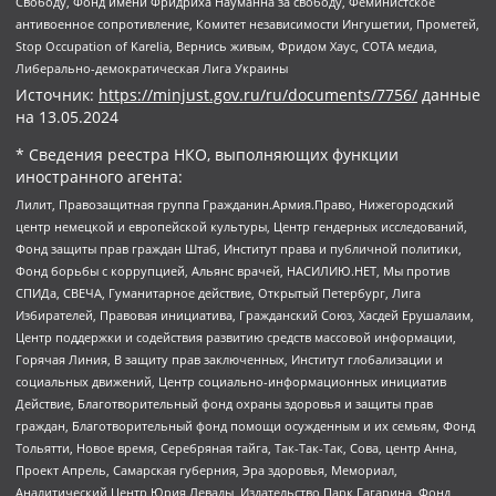
Свободу, Фонд имени Фридриха Науманна за свободу, Феминистское
антивоенное сопротивление, Комитет независимости Ингушетии, Прометей,
Stop Occupation of Karelia, Вернись живым, Фридом Хаус, СОТА медиа,
Либерально-демократическая Лига Украины
Источник:
https://minjust.gov.ru/ru/documents/7756/
данные
на
13.05.2024
* Сведения реестра НКО, выполняющих функции
иностранного агента:
Лилит, Правозащитная группа Гражданин.Армия.Право, Нижегородский
центр немецкой и европейской культуры, Центр гендерных исследований,
Фонд защиты прав граждан Штаб, Институт права и публичной политики,
Фонд борьбы с коррупцией, Альянс врачей, НАСИЛИЮ.НЕТ, Мы против
СПИДа, СВЕЧА, Гуманитарное действие, Открытый Петербург, Лига
Избирателей, Правовая инициатива, Гражданский Союз, Хасдей Ерушалаим,
Центр поддержки и содействия развитию средств массовой информации,
Горячая Линия, В защиту прав заключенных, Институт глобализации и
социальных движений, Центр социально-информационных инициатив
Действие, Благотворительный фонд охраны здоровья и защиты прав
граждан, Благотворительный фонд помощи осужденным и их семьям, Фонд
Тольятти, Новое время, Серебряная тайга, Так-Так-Так, Сова, центр Анна,
Проект Апрель, Самарская губерния, Эра здоровья, Мемориал,
Аналитический Центр Юрия Левады, Издательство Парк Гагарина, Фонд