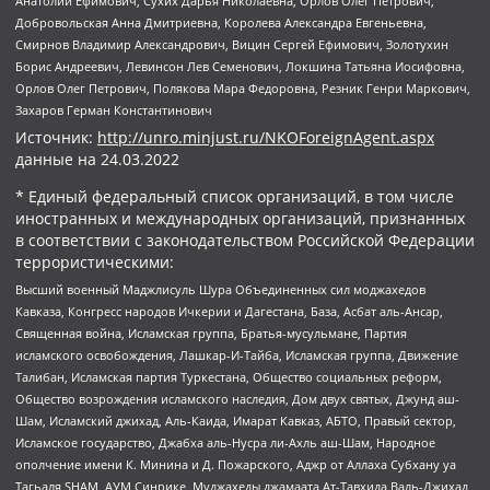
Анатолий Ефимович, Сухих Дарья Николаевна, Орлов Олег Петрович,
Добровольская Анна Дмитриевна, Королева Александра Евгеньевна,
Смирнов Владимир Александрович, Вицин Сергей Ефимович, Золотухин
Борис Андреевич, Левинсон Лев Семенович, Локшина Татьяна Иосифовна,
Орлов Олег Петрович, Полякова Мара Федоровна, Резник Генри Маркович,
Захаров Герман Константинович
Источник:
http://unro.minjust.ru/NKOForeignAgent.aspx
данные на
24.03.2022
* Единый федеральный список организаций, в том числе
иностранных и международных организаций, признанных
в соответствии с законодательством Российской Федерации
террористическими:
Высший военный Маджлисуль Шура Объединенных сил моджахедов
Кавказа, Конгресс народов Ичкерии и Дагестана, База, Асбат аль-Ансар,
Священная война, Исламская группа, Братья-мусульмане, Партия
исламского освобождения, Лашкар-И-Тайба, Исламская группа, Движение
Талибан, Исламская партия Туркестана, Общество социальных реформ,
Общество возрождения исламского наследия, Дом двух святых, Джунд аш-
Шам, Исламский джихад, Аль-Каида, Имарат Кавказ, АБТО, Правый сектор,
Исламское государство, Джабха аль-Нусра ли-Ахль аш-Шам, Народное
ополчение имени К. Минина и Д. Пожарского, Аджр от Аллаха Субхану уа
Тагьаля SHAM, АУМ Синрике, Муджахеды джамаата Ат-Тавхида Валь-Джихад,