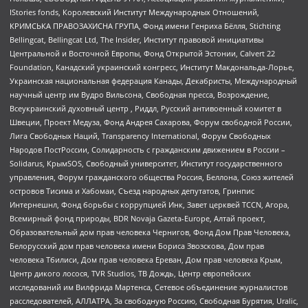
IStories fonds, Королевский Институт Международных Отношений,
КРИМСЬКА ПРАВОЗАХИСНА ГРУПА, Фонд имени Генриха Бёлля, Stichting
Bellingcat, Bellingcat Ltd, The Insider, Институт правовой инициативы
Центральной и Восточной Европы, Фонд Открытой Эстонии, Calvert 22
Foundation, Канадский украинский конгресс, Институт Макдональда-Лорье,
Украинская национальная федерация Канады, Декабристы, Международный
научный центр им Вудро Вильсона, Свободная пресса, Возрождение,
Всеукраинский духовный центр , Риддл, Русский антивоенный комитет в
Швеции, Проект Медуза, Фонд Андрея Сахарова, Форум свободной России,
Лига Свободных Наций, Transparеncy International, Форум Свободных
Народов ПостРоссии, Солидарность с гражданским движением в России –
Solidarus, КрымSOS, Свободный университет, Институт государственного
управления, Форум гражданского общества Россия, Беллона, Союз жителей
островов Тисима и Хабомаи, Съезд народных депутатов, Гринпис
Интернешнл, Фонд борьбы с коррупцией Инк, Завет церквей TCCN, Агора,
Всемирный фонд природы, BDR Novaja Gazeta-Europe, Алтай проект,
Образовательный дом прав человека Чернигов, Фонд Дом Прав Человека,
Белорусский дом прав человека имени Бориса Звозскова, Дом прав
человека Тбилиси, Дом прав человека Ереван, Дом прав человека Крым,
Центр дикого лосося, TVR Studios, ТВ Дождь, Центр европейских
исследований им Вилфрида Мартенса, Сетевое объединение журналистов
расследователей, АЛЛАТРА, За свободную Россию, Свободная Бурятия, Uralic,