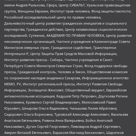
имени Андрея Рылькова, Сфера, Центр СИБАЛЬТ, Уральская правозащитная
группа, Женщины Евразии, Институт прав человека, Фонд защиты гласности,
Российский исследовательский центр по правам человека,
Дальневосточный центр развития гражданских инициатив и социального
партнерства, Гражданское действие, Центр независимых социологических
исследований, Сутяжник, АКАДЕМИЯ ПО ПРАВАМ ЧЕЛОВЕКА, Центр развития
некоммерческих организаций, Частное учреждение в Калининграде Совета
Министров северных стран, Гражданское содействие, Трансперенси
Интернешнл-Р, Центр Защиты Прав Средств Массовой Информации,
Институт развития прессы - Сибирь, Частное учреждение в Санкт-
Петербурге Совета Министров Северных Стран, Фонд поддержки свободы
прессы, Гражданский контроль, Человек и Закон, Общественная комиссия
по сохранению наследия академика Сахарова, Информационное агентство
МЕМО. РУ, Институт региональной прессы, Институт Развития Свободы
Информации, Экозащита!-Женсовет, Общественный вердикт, Евразийская
антимонопольная ассоциация, Бедушев Петр Петрович, Дзугкоева Регина
Николаевна, Кривенко Сергей Владимирович, Милославский Павел
Юрьевич, Шнырова Ольга Вадимовна, Чанышева Лилия Айратовна,
Сидорович Ольга Борисовна, Туровский Александр Алексеевич, Васильева
Анастасия Евгеньевна, Ривина Анна Валерьевна, Бойко Анатолий
Николаевич, Дугин Сергей Георгиевич, Пивоваров Андрей Сергеевич,
Аверин Виталий Евгеньевич, Барахоев Магомед Бекханович, Шарипков