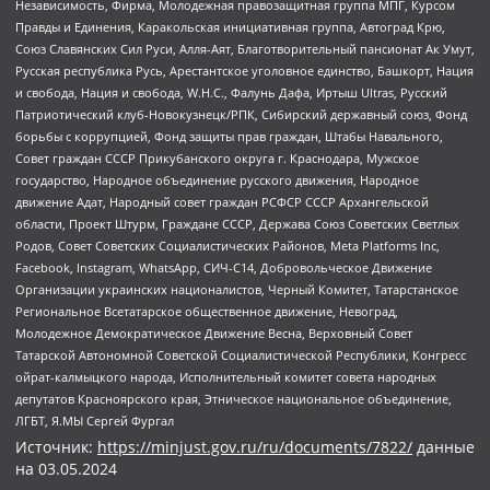
Независимость, Фирма, Молодежная правозащитная группа МПГ, Курсом
Правды и Единения, Каракольская инициативная группа, Автоград Крю,
Союз Славянских Сил Руси, Алля-Аят, Благотворительный пансионат Ак Умут,
Русская республика Русь, Арестантское уголовное единство, Башкорт, Нация
и свобода, Нация и свобода, W.H.С., Фалунь Дафа, Иртыш Ultras, Русский
Патриотический клуб-Новокузнецк/РПК, Сибирский державный союз, Фонд
борьбы с коррупцией, Фонд защиты прав граждан, Штабы Навального,
Совет граждан СССР Прикубанского округа г. Краснодара, Мужское
государство, Народное объединение русского движения, Народное
движение Адат, Народный совет граждан РСФСР СССР Архангельской
области, Проект Штурм, Граждане СССР, Держава Союз Советских Светлых
Родов, Совет Советских Социалистических Районов, Meta Platforms Inc,
Facebook, Instagram, WhatsApp, СИЧ-С14, Добровольческое Движение
Организации украинских националистов, Черный Комитет, Татарстанское
Региональное Всетатарское общественное движение, Невоград,
Молодежное Демократическое Движение Весна, Верховный Совет
Татарской Автономной Советской Социалистической Республики, Конгресс
ойрат-калмыцкого народа, Исполнительный комитет совета народных
депутатов Красноярского края, Этническое национальное объединение,
ЛГБТ, Я.МЫ Сергей Фургал
Источник:
https://minjust.gov.ru/ru/documents/7822/
данные
на
03.05.2024