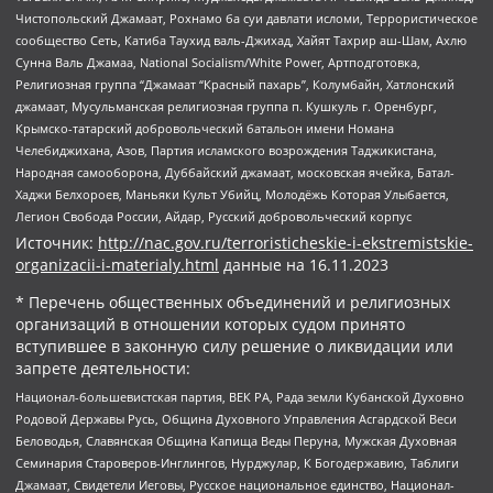
Чистопольский Джамаат, Рохнамо ба суи давлати исломи, Террористическое
сообщество Сеть, Катиба Таухид валь-Джихад, Хайят Тахрир аш-Шам, Ахлю
Сунна Валь Джамаа, National Socialism/White Power, Артподготовка,
Религиозная группа “Джамаат “Красный пахарь”, Колумбайн, Хатлонский
джамаат, Мусульманская религиозная группа п. Кушкуль г. Оренбург,
Крымско-татарский добровольческий батальон имени Номана
Челебиджихана, Азов, Партия исламского возрождения Таджикистана,
Народная самооборона, Дуббайский джамаат, московская ячейка, Батал-
Хаджи Белхороев, Маньяки Культ Убийц, Молодёжь Которая Улыбается,
Легион Свобода России, Айдар, Русский добровольческий корпус
Источник:
http://nac.gov.ru/terroristicheskie-i-ekstremistskie-
organizacii-i-materialy.html
данные на
16.11.2023
* Перечень общественных объединений и религиозных
организаций в отношении которых судом принято
вступившее в законную силу решение о ликвидации или
запрете деятельности:
Национал-большевистская партия, ВЕК РА, Рада земли Кубанской Духовно
Родовой Державы Русь, Община Духовного Управления Асгардской Веси
Беловодья, Славянская Община Капища Веды Перуна, Мужская Духовная
Семинария Староверов-Инглингов, Нурджулар, К Богодержавию, Таблиги
Джамаат, Свидетели Иеговы, Русское национальное единство, Национал-