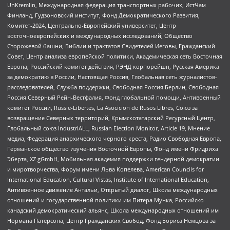
UnKremlin, Международная федерация транспортных рабочих, ИстЧам
Финланд, Гудзоновский институт, Фонд Демократического Развития,
Комитет-2024, Центрально-Европейский университет, Центр
восточноевропейских и международных исследований, Общество
Сторожевой башни, Библии и трактатов Свидетелей Иеговы, Гражданский
Совет, Центр анализа европейской политики, Академическая сеть Восточная
Европа, Российский комитет действия, РЭНД корпорейшн, Русская Америка
за демократию в России, Настоящая Россия, Глобальная сеть журналистов-
расследователей, Служба поддержки, Свободная Россия Берлин, Свободная
Россия Северный Рейн-Вестфалия, Фонд глобальной помощи, Антивоенный
комитет России, Russie-Libertes, La Asocicion de Rusos Libres, Союз за
возвращение Северных территорий, Крымскотатарский Ресурсный Центр,
Глобальный союз IndustriALL, Russian Election Monitor, Article 19, Мнение
медиа, Федерация анархического черного креста, Радио Свободная Европа,
Германское общество изучения Восточной Европы, Фонд имени Фридриха
Эберта, XZ gGmbH, Мобильная академия поддержки гендерной демократии
и миротворчества, Форум имени Льва Копелева, American Councils for
International Education, Cultural Vistas, Institute of International Education,
Антивоенное движение Антальи, Открытый диалог, Школа международных
отношений и государственной политики им Питера Мунка, Российско-
канадский демократический альянс, Школа международных отношений им
Нормана Патерсона, Центр Гражданских Свобод, Фонд Бориса Немцова за