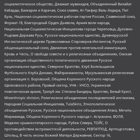
социалистическое общество, Джамаат мувахидов, Объединенный Вилайат
Кабарды, Балкарии и Карачая, Союз славян, Ат-Такфир Валь-Хиджра, Пит
Буль, Национал-социалистическая рабочая партия России, Славянский союз,
Формат-18, Благородный Орден Дьявола, Армия воли народа,
Национальная Социалистическая Инициатива города Череповца, Духовно-
Родовая Держава Русь, Русское национальное единство, Древнерусской
Инглистической церкви Православных Староверов-Инглингов, Русский
общенациональный союз, Движение против нелегальной иммиграции,
Кровь и Честь, О свободе совести и о религиозных объединениях, Омская
организация общественного политического движения Русское
национальное единство, Северное Братство, Клуб Болельщиков
Футбольного Клуба Динамо, Файзрахманисты, Мусульманская религиозная
организация п. Боровский, Община Коренного Русского народа
Щелковского района, Правый сектор, УНА - УНСО, Украинская
повстанческая армия, Тризуб им. Степана Бандеры, Братство, Белый Крест,
Misanthropic division, Религиозное объединение последователей инглиизма,
Народная Социальная Инициатива, TulaSkins, Этнополитическое
объединение Русские, Русское национальное объединение Атака, Мечеть
Мирмамеда, Община Коренного Русского народа г. Астрахани, ВОЛЯ,
Меджлис крымскотатарского народа, Рубеж Севера, ТОЙС, О
противодействии экстремистской деятельности, РЕВТАТПОД, Артподготовка,
Штольц, В честь иконы Божией Матери Державная, Сектор 16,