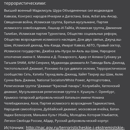
террористическими:
Высший военный Маджлисуль Шура Объединенных сил моджахедов
Кавказа, Конгресс народов Ичкерии и Дагестана, База, Асбат аль-Ансар,
Священная война, Исламская группа, Братья-мусульмане, Партия
исламского освобождения, Лашкар-И-Тайба, Исламская группа, Движение
Талибан, Исламская партия Туркестана, Общество социальных реформ,
Общество возрождения исламского наследия, Дом двух святых, Джунд аш-
Шам, Исламский джихад, Аль-Каида, Имарат Кавказ, АБТО, Правый сектор,
Исламское государство, Джабха аль-Нусра ли-Ахль аш-Шам, Народное
ополчение имени К. Минина и Д. Пожарского, Аджр от Аллаха Субхану уа
Тагьаля SHAM, АУМ Синрике, Муджахеды джамаата Ат-Тавхида Валь-Джихад,
Чистопольский Джамаат, Рохнамо ба суи давлати исломи, Террористическое
сообщество Сеть, Катиба Таухид валь-Джихад, Хайят Тахрир аш-Шам, Ахлю
Сунна Валь Джамаа, National Socialism/White Power, Артподготовка,
Религиозная группа “Джамаат “Красный пахарь”, Колумбайн, Хатлонский
джамаат, Мусульманская религиозная группа п. Кушкуль г. Оренбург,
Крымско-татарский добровольческий батальон имени Номана
Челебиджихана, Азов, Партия исламского возрождения Таджикистана,
Народная самооборона, Дуббайский джамаат, московская ячейка, Батал-
Хаджи Белхороев, Маньяки Культ Убийц, Молодёжь Которая Улыбается,
Легион Свобода России, Айдар, Русский добровольческий корпус
Источник:
http://nac.gov.ru/terroristicheskie-i-ekstremistskie-