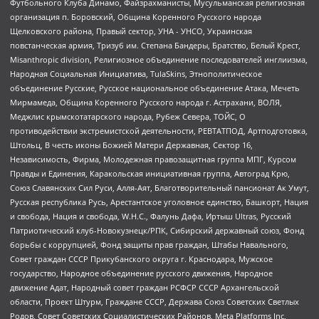
Футбольного Клуба Динамо, Файзрахманисты, Мусульманская религиозная
организация п. Боровский, Община Коренного Русского народа
Щелковского района, Правый сектор, УНА - УНСО, Украинская
повстанческая армия, Тризуб им. Степана Бандеры, Братство, Белый Крест,
Misanthropic division, Религиозное объединение последователей инглиизма,
Народная Социальная Инициатива, TulaSkins, Этнополитическое
объединение Русские, Русское национальное объединение Атака, Мечеть
Мирмамеда, Община Коренного Русского народа г. Астрахани, ВОЛЯ,
Меджлис крымскотатарского народа, Рубеж Севера, ТОЙС, О
противодействии экстремистской деятельности, РЕВТАТПОД, Артподготовка,
Штольц, В честь иконы Божией Матери Державная, Сектор 16,
Независимость, Фирма, Молодежная правозащитная группа МПГ, Курсом
Правды и Единения, Каракольская инициативная группа, Автоград Крю,
Союз Славянских Сил Руси, Алля-Аят, Благотворительный пансионат Ак Умут,
Русская республика Русь, Арестантское уголовное единство, Башкорт, Нация
и свобода, Нация и свобода, W.H.С., Фалунь Дафа, Иртыш Ultras, Русский
Патриотический клуб-Новокузнецк/РПК, Сибирский державный союз, Фонд
борьбы с коррупцией, Фонд защиты прав граждан, Штабы Навального,
Совет граждан СССР Прикубанского округа г. Краснодара, Мужское
государство, Народное объединение русского движения, Народное
движение Адат, Народный совет граждан РСФСР СССР Архангельской
области, Проект Штурм, Граждане СССР, Держава Союз Советских Светлых
Родов, Совет Советских Социалистических Районов, Meta Platforms Inc,