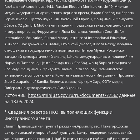
возвращение Северных территорий, Крымскотатарский Ресурсный Центр,
Глобальный союз IndustriALL, Russian Election Monitor, Article 19, Мнение
медиа, Федерация анархического черного креста, Радио Свободная Европа,
Германское общество изучения Восточной Европы, Фонд имени Фридриха
Эберта, XZ gGmbH, Мобильная академия поддержки гендерной демократии
и миротворчества, Форум имени Льва Копелева, American Councils for
International Education, Cultural Vistas, Institute of International Education,
Антивоенное движение Антальи, Открытый диалог, Школа международных
отношений и государственной политики им Питера Мунка, Российско-
канадский демократический альянс, Школа международных отношений им
Нормана Патерсона, Центр Гражданских Свобод, Фонд Бориса Немцова за
Свободу, Фонд имени Фридриха Науманна за свободу, Феминистское
антивоенное сопротивление, Комитет независимости Ингушетии, Прометей,
Stop Occupation of Karelia, Вернись живым, Фридом Хаус, СОТА медиа,
Либерально-демократическая Лига Украины
Источник:
https://minjust.gov.ru/ru/documents/7756/
данные
на
13.05.2024
* Сведения реестра НКО, выполняющих функции
иностранного агента:
Лилит, Правозащитная группа Гражданин.Армия.Право, Нижегородский
центр немецкой и европейской культуры, Центр гендерных исследований,
Фонд защиты прав граждан Штаб, Институт права и публичной политики,