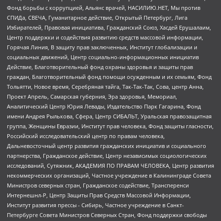
Фонд борьбы с коррупцией, Альянс врачей, НАСИЛИЮ.НЕТ, Мы против
СПИДа, СВЕЧА, Гуманитарное действие, Открытый Петербург, Лига
Избирателей, Правовая инициатива, Гражданский Союз, Хасдей Ерушалаим,
Центр поддержки и содействия развитию средств массовой информации,
Горячая Линия, В защиту прав заключенных, Институт глобализации и
социальных движений, Центр социально-информационных инициатив
Действие, Благотворительный фонд охраны здоровья и защиты прав
граждан, Благотворительный фонд помощи осужденным и их семьям, Фонд
Тольятти, Новое время, Серебряная тайга, Так-Так-Так, Сова, центр Анна,
Проект Апрель, Самарская губерния, Эра здоровья, Мемориал,
Аналитический Центр Юрия Левады, Издательство Парк Гагарина, Фонд
имени Андрея Рылькова, Сфера, Центр СИБАЛЬТ, Уральская правозащитная
группа, Женщины Евразии, Институт прав человека, Фонд защиты гласности,
Российский исследовательский центр по правам человека,
Дальневосточный центр развития гражданских инициатив и социального
партнерства, Гражданское действие, Центр независимых социологических
исследований, Сутяжник, АКАДЕМИЯ ПО ПРАВАМ ЧЕЛОВЕКА, Центр развития
некоммерческих организаций, Частное учреждение в Калининграде Совета
Министров северных стран, Гражданское содействие, Трансперенси
Интернешнл-Р, Центр Защиты Прав Средств Массовой Информации,
Институт развития прессы - Сибирь, Частное учреждение в Санкт-
Петербурге Совета Министров Северных Стран, Фонд поддержки свободы