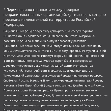
* Перечень иностранных и международных
неправительственных организаций, деятельность которых
признана нежелательной на территории Российской
Федерации:
Национальный фонд в поддержку демократии, Институт Открытое
Общество Фонд Содействия, Фонд Открытое общество, Американо-
российский фонд по экономическому и правовому развитию,
Национальный Демократический Институт Международных Отношений,
MEDIA DEVELOPMENT INVESTMENT FUND, Международный Республиканский
Институт, Открытая Россия, Институт современной России, Черноморский
фонд регионального сотрудничества, Европейская Платформа за
Демократические Выборы, Международный центр электоральных
исследований, Германский фонд Маршалла Соединенных Штатов,
Тихоокеанский центр защиты окружающей среды и природных ресурсов,
Свободная Россия, Всемирный конгресс украинцев, Атлантический совет,
Человек в беде, Европейский фонд за демократию, Джеймстаунский фонд,
Прожект Хармони, Родники дракона, Врачи против насильственного
извлечения органов, Фалунь Дафа, Друзья Фалуньгун, Фалуньгун, Коалиция
по расследованию преследования в отношении Фалуньгун в Китае,
Всемирная организация по расследованию преследований Фалуньгун,
Пражский гражданский центр, Ассоциация школ политических