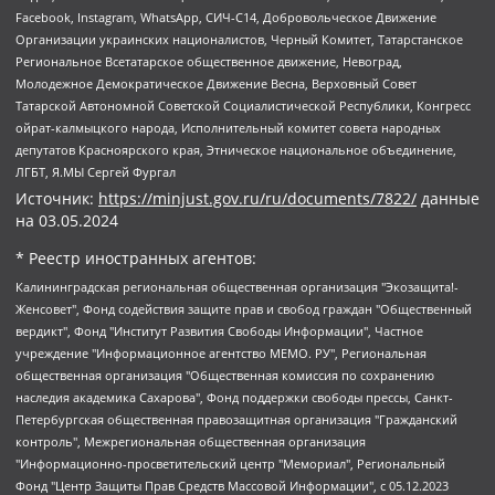
Facebook, Instagram, WhatsApp, СИЧ-С14, Добровольческое Движение
Организации украинских националистов, Черный Комитет, Татарстанское
Региональное Всетатарское общественное движение, Невоград,
Молодежное Демократическое Движение Весна, Верховный Совет
Татарской Автономной Советской Социалистической Республики, Конгресс
ойрат-калмыцкого народа, Исполнительный комитет совета народных
депутатов Красноярского края, Этническое национальное объединение,
ЛГБТ, Я.МЫ Сергей Фургал
Источник:
https://minjust.gov.ru/ru/documents/7822/
данные
на
03.05.2024
* Реестр иностранных агентов:
Калининградская региональная общественная организация "Экозащита!-Женсовет", Фонд содействия защите прав и свобод граждан "Общественный вердикт", Фонд "Институт Развития Свободы Информации", Частное учреждение "Информационное агентство МЕМО. РУ", Региональная общественная организация "Общественная комиссия по сохранению наследия академика Сахарова", Фонд поддержки свободы прессы, Санкт-Петербургская общественная правозащитная организация "Гражданский контроль", Межрегиональная общественная организация "Информационно-просветительский центр "Мемориал", Региональный Фонд "Центр Защиты Прав Средств Массовой Информации", с 05.12.2023 Фонд "Центр Защиты Прав Средств массовой информации", Региональная общественная благотворительная организация помощи беженцам и мигрантам "Гражданское содействие", Негосударственное образовательное учреждение дополнительного профессионального образования (повышение квалификации) специалистов "АКАДЕМИЯ ПО ПРАВАМ ЧЕЛОВЕКА", Свердловская региональная общественная организация "Сутяжник", Автономная некоммерческая организация "Центр независимых социологических исследований", Союз общественных объединений "Российский исследовательский центр по правам человека", Региональное общественное учреждение научно-информационный центр "МЕМОРИАЛ", Некоммерческая организация "Фонд защиты гласности", Автономная некоммерческая организация "Институт прав человека", Городская общественная организация "Екатеринбургское общество "МЕМОРИАЛ", Городская общественная организация "Рязанское историко-просветительское и правозащитное общество "Мемориал" (Рязанский Мемориал), Челябинский региональный орган общественной самодеятельности – женское общественное объединение "Женщины Евразии", Челябинский региональный орган общественной самодеятельности "Уральская правозащитная группа", Фонд содействия защите здоровья и социальной справедливости имени Андрея Рылькова, Автономная Некоммерческая Организация "Аналитический Центр Юрия Левады", Автономная некоммерческая организация социальной поддержки населения "Проект Апрель", Региональная общественная организация помощи женщинам и детям, находящимся в кризисной ситуации "Информационно-методический центр "Анна", Фонд содействия развитию массовых коммуникаций и правовому просвещению "Так-так-Так", Фонд содействия устойчивому развитию "Серебряная тайга", Свердловский региональный общественный фонд социальных проектов "Новое время", "Idel.Реалии", Кавказ.Реалии, Крым.Реалии, Телеканал Настоящее Время, Татаро-башкирская служба Радио Свобода (Azatliq Radiosi), Радио Свободная Европа/Радио Свобода (PCE/PC), "Сибирь.Реалии", "Фактограф", Благотворительный фонд помощи осужденным и их семьям, Автономная некоммерческая организация "Институт глобализации и социальных движений", Фонд "В защиту прав заключенных", Частное учреждение "Центр поддержки и содействия развитию средств массовой информации", Пензенский региональный общественный благотворительный фонд "Гражданский союз", "Север.Реалии", Некоммерческая организация Фонд "Правовая инициатива", Общество с ограниченной ответственностью "Радио Свободная Европа/Радио Свобода", Чешское информационное агентство "MEDIUM-ORIENT", Красноярская региональная общественная организация "Мы против СПИДа", Камалягин Денис Николаевич, Маркелов Сергей Евгеньевич, Пономарев Лев Александрович, Савицкая Людмила Алексеевна, Автономная некоммерческая организация "Центр по работе с проблемой насилия "НАСИЛИЮ.НЕТ", Межрегиональный профессиональный союз работников здравоохранения "Альянс врачей", Юридическое лицо, зарегистрированное в Латвийской Республике, SIA "Medusa Project" (регистрационный номер 40103797863, дата регистрации 10.06.2014), Некоммерческая организация "Фонд по борьбе с коррупцией", Автономная некоммерческая организация "Институт права и публичной политики", Баданин Роман Сергеевич, Гликин Максим Александрович, Железнова Мария Михайловна, Лукьянова Юлия Сергеевна, Маетная Елизавета Витальевна, Маняхин Петр Борисович, Чуракова Ольга Владимировна, Ярош Юлия Петровна, Юридическое лицо "The Insider SIA", зарегистрированное в Риге, Латвийская Республика (дата регистрации 26.06.2015), являющееся администратором доменного имени интернет-издания "The Insider SIA", https://theins.ru, Постернак Алексей Евгеньевич, Рубин Михаил Аркадьевич, Анин Роман Александрович, Юридическое лицо Istories fonds, зарегистрированное в Латвийской Республике (регистрационный номер 50008295751, дата регистрации 24.02.2020), Великовский Дмитрий Александрович, Долинина Ирина Николаевна, Мароховская Алеся Алексеевна, Шлейнов Роман Юрьевич, Шмагун Олеся Валентиновна, Общество с ограниченной ответственностью "Альтаир 2021", Общество с ограниченной ответственностью "Вега 2021", Общество с ограниченной ответственностью "Главный редактор 2021", Общество с ограниченной ответственностью "Ромашки монолит", Важенков Артем Валерьевич, Ивановская областная общественная организация "Центр гендерных исследований", Гурман Юрий Альбертович, Медиапроект "ОВД-Инфо", Егоров Владимир Владимирович, Жилинский Владимир Александрович, Общество с ограниченной ответственностью "ЗП", Иванова София Юрьевна, Карезина Инна Павловна, Кильтау Екатерина Викторовна, Петров Алексей Викторович, Пискунов Сергей Евгеньевич, Смирнов Сергей Сергеевич, Тихонов Михаил Сергеевич, Общество с ограниченной ответственностью "ЖУРНАЛИСТ-ИНОСТРАННЫЙ АГЕНТ", Арапова Галина Юрьевна, Вольтская Татьяна Анатольевна, Американская компания "Mason G.E.S. Anonymous Foundation" (США), являющаяся владельцем интернет-издания https://mnews.world/, Компания "Stichting Bellingcat", зарегистрированная в Нидерландах (дата регистрации 11.07.2018), Захаров Андрей Вячеславович, Клепиковская Екатерина Дмитриевна, Общество с ограниченной ответственностью "МЕМО", Перл Роман Александрович, Симонов Евгений Алексеевич, Соловьева Елена Анатольевна, Сотников Даниил Владимирович, Сурначева Елизавета Дмитриевна, Автономная некоммерческая организация по защите прав человека и информированию населения "Якутия – Наше Мнение", Общество с ограниченной ответственностью "Москоу диджитал медиа", с 26.01.2023 Общество с ограниченной ответственностью "Чайка Белые сады", Ветошкина Валерия Валерьевна, Заговора Максим Александрович, Межрегиональное общественное движение "Российская ЛГБТ - сеть", Оленичев Максим Владимирович, Павлов Иван Юрьевич, Скворцова Елена Сергеевна, Общество с ограниченной ответственностью "Как бы инагент", Кочетков Игорь Викторович, Общество с ограниченной ответственностью "Честные выборы", Еланчик Олег Александрович, Общество с ограниченной ответственностью "Нобелевский призыв", Гималова Регина Эмилевна, Григорьев Андрей Валерьевич, Григорьева Алина Александровна, Ассоциация по содействию защите прав призывников, альтернативнослужащих и военнослужащих "Правозащитная группа "Гражданин.Армия.Право", Хисамова Регина Фаритовна, Автономная некоммерческая организация по реализации социально-правовых программ "Лилит", Дальневосточное общественное движение "Маяк", Санкт-Петербургская ЛГБТ-инициативная группа "Выход", Инициативная группа ЛГБТ+ "Реверс", Алексеев Андрей Викторович, Бекбулатова Таисия Львовна, Беляев Иван Михайлович, Владыкина Елена Сергеевна, Гельман Марат Александрович, Никульшина Вероника Юрьевна, Толоконникова Надежда Андреевна, Шендерович Виктор Анатольевич, Общество с ограниченной ответственностью "Данное сообщение", Общество с ограниченной ответственностью Издательский дом "Новая глава", Айнбиндер Александра Александровна, Московский комьюнити-центр для ЛГБТ+инициатив, Благотворительный фонд развития филантропии, Deutsche Welle (Германия, Kurt-Schumacher-Strasse 3, 53113 Bonn), Борзунова Мария Михайловна, Воробьев Виктор Викторович, Голубева Анна Львовна, Константинова Алла Михайловна, Малкова Ирина Владимировна, Мурадов Мурад Абдулгалимович, Осетинская Елизавета Николаевна, Понасенков Евгений Николаевич, Ганапольский Матвей Юрьевич, Киселев Евгений Алексеевич, Борухович Ирина Григорьевна, Дремин Иван Тимофеевич, Дубровский Дмитрий Викторович, Красноярская региональная общественная организация поддержки и развития альтернативных образовательных технологий и межкультурных коммуникаций "ИНТЕРРА", Маяковская Екатерина Алексеевна, Фейгин Марк Захарович, Филимонов Андрей Викторович, Дзугкоева Регина Николаевна, Доброхотов Роман Александрович, Дудь Юрий Александрович, Елкин Сергей Владимирович, Кругликов Кирилл Игоревич, Сабунаева Мария Леонидовна, Семенов Алексей Владимирович, Шаинян Карен Багратович, Шульман Екатерина Михайловна, Асафьев Артур Валерьевич, Вахштайн Виктор Семенович, Венедиктов Алексей Алексеевич, Лушникова Екатерина Евгеньевна, Волков Леонид Михайлович, Невзоров Александр Глебович, Пархоменко Сергей Борисович, Сироткин Ярослав Николаевич, Кара-Мурза Владимир Владимирович, Баранова Наталья Владимировна, Гозман Леонид Яковлевич, Кагарлицкий Борис Юльевич, Климарев Михаил Валерьевич, Милов Владимир Станиславович, Автономная некоммерческая организация Краснодарский центр современного искусства "Типография", Моргенштерн Алишер Тагирович, Соболь Любовь Эдуардовна, Общество с ограниченной ответственностью "ЛИЗА НОРМ", Каспаров Гарри Кимович, Ходорковский Михаил Борисович, Общество с ограниченной ответственностью "Апрельские тезисы", Данилович Ирина Брониславовна, Кашин Олег Владимирович, Петров Николай Владимирович, Пивоваров Алексей Владимирович, Соколов Михаил Владимирович, Цветкова Юлия Владимировна, Чичваркин Евгений Александрович, Комитет против пыток/Команда против пыток, Общество с ограниченной ответственностью "Первый научный", Общество с ограниченной ответственностью "Вертолет и ко", Белоцерковская Вероника Борисовна, Кац Максим Евгеньевич, Лазарева Татьяна Юрьевна, Шаведдинов Руслан Табризович, Яшин Илья Валерьевич, Общество с ограниченной ответственностью "Иноагент ААВ", Алешковский Дмитрий Петрович, Альбац Евгения Марковна, Быков Дмитрий Львович, Галямина Юлия Евгеньевна, Лойко Сергей Леонидович, Мартынов Кирилл Константинович, Медведев Сергей Александрович, Крашенинников Федор Геннадиевич, Гордеева Катерина Вл