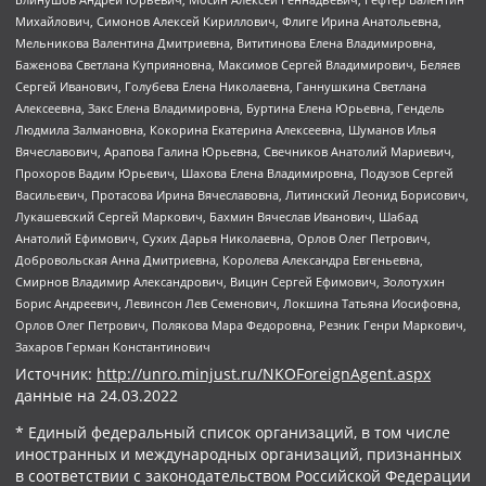
Михайлович, Симонов Алексей Кириллович, Флиге Ирина Анатольевна,
Мельникова Валентина Дмитриевна, Вититинова Елена Владимировна,
Баженова Светлана Куприяновна, Максимов Сергей Владимирович, Беляев
Сергей Иванович, Голубева Елена Николаевна, Ганнушкина Светлана
Алексеевна, Закс Елена Владимировна, Буртина Елена Юрьевна, Гендель
Людмила Залмановна, Кокорина Екатерина Алексеевна, Шуманов Илья
Вячеславович, Арапова Галина Юрьевна, Свечников Анатолий Мариевич,
Прохоров Вадим Юрьевич, Шахова Елена Владимировна, Подузов Сергей
Васильевич, Протасова Ирина Вячеславовна, Литинский Леонид Борисович,
Лукашевский Сергей Маркович, Бахмин Вячеслав Иванович, Шабад
Анатолий Ефимович, Сухих Дарья Николаевна, Орлов Олег Петрович,
Добровольская Анна Дмитриевна, Королева Александра Евгеньевна,
Смирнов Владимир Александрович, Вицин Сергей Ефимович, Золотухин
Борис Андреевич, Левинсон Лев Семенович, Локшина Татьяна Иосифовна,
Орлов Олег Петрович, Полякова Мара Федоровна, Резник Генри Маркович,
Захаров Герман Константинович
Источник:
http://unro.minjust.ru/NKOForeignAgent.aspx
данные на
24.03.2022
* Единый федеральный список организаций, в том числе
иностранных и международных организаций, признанных
в соответствии с законодательством Российской Федерации