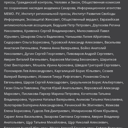
прессы, Гражданский контроль, Человек и Закон, Общественная комиссия
по сохранению наследия академика Сахарова, Информационное агентство
МЕМО. РУ, Институт региональной прессы, Институт Развития Свободы
Информации, Экозащита!-Женсовет, Общественный вердикт, Евразийская
антимонопольная ассоциация, Бедушев Петр Петрович, Дзугкоева Регина
Николаевна, Кривенко Сергей Владимирович, Милославский Павел
Юрьевич, Шнырова Ольга Вадимовна, Чанышева Лилия Айратовна,
Сидорович Ольга Борисовна, Туровский Александр Алексеевич, Васильева
Анастасия Евгеньевна, Ривина Анна Валерьевна, Бойко Анатолий
Николаевич, Дугин Сергей Георгиевич, Пивоваров Андрей Сергеевич,
Аверин Виталий Евгеньевич, Барахоев Магомед Бекханович, Шарипков
Олег Викторович, Мошель Ирина Ароновна, Шведов Григорий Сергеевич,
Пономарев Лев Александрович, Каргалицкий Борис Юльевич, Созаев
Валерий Валерьевич, Исламов Тимур Рифгатович, Романова Ольга
Евгеньевна, Щаров Сергей Алексадрович, Цирульников Борис Альбертович,
Гасан Ольга Павловна, Паутов Юрий Анатольевич, Верховский Александр
Маркович, Пислакова-Паркер Марина Петровна, Кочеткова Татьяна
Владимировна, Чуркина Наталья Валерьевна, Акимова Татьяна Николаевна,
Золотарева Екатерина Александровна, Рачинский Ян Збигневич, Жемкова
Елена Борисовна, Гудков Лев Дмитриевич, Илларионова Юлия Юрьевна,
Саранг Анна Васильевна, Захарова Светлана Сергеевна, Аверин Владимир
Анатольевич, Щур Татьяна Михайловна, Щур Николай Алексеевич,
Блинушов Андрей Юрьевич, Мосин Алексей Геннадьевич, Гефтер Валентин