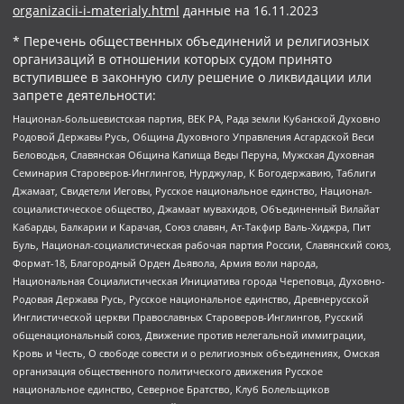
organizacii-i-materialy.html
данные на
16.11.2023
* Перечень общественных объединений и религиозных
организаций в отношении которых судом принято
вступившее в законную силу решение о ликвидации или
запрете деятельности:
Национал-большевистская партия, ВЕК РА, Рада земли Кубанской Духовно
Родовой Державы Русь, Община Духовного Управления Асгардской Веси
Беловодья, Славянская Община Капища Веды Перуна, Мужская Духовная
Семинария Староверов-Инглингов, Нурджулар, К Богодержавию, Таблиги
Джамаат, Свидетели Иеговы, Русское национальное единство, Национал-
социалистическое общество, Джамаат мувахидов, Объединенный Вилайат
Кабарды, Балкарии и Карачая, Союз славян, Ат-Такфир Валь-Хиджра, Пит
Буль, Национал-социалистическая рабочая партия России, Славянский союз,
Формат-18, Благородный Орден Дьявола, Армия воли народа,
Национальная Социалистическая Инициатива города Череповца, Духовно-
Родовая Держава Русь, Русское национальное единство, Древнерусской
Инглистической церкви Православных Староверов-Инглингов, Русский
общенациональный союз, Движение против нелегальной иммиграции,
Кровь и Честь, О свободе совести и о религиозных объединениях, Омская
организация общественного политического движения Русское
национальное единство, Северное Братство, Клуб Болельщиков