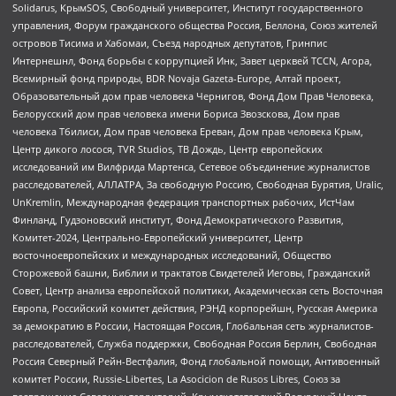
Solidarus, КрымSOS, Свободный университет, Институт государственного
управления, Форум гражданского общества Россия, Беллона, Союз жителей
островов Тисима и Хабомаи, Съезд народных депутатов, Гринпис
Интернешнл, Фонд борьбы с коррупцией Инк, Завет церквей TCCN, Агора,
Всемирный фонд природы, BDR Novaja Gazeta-Europe, Алтай проект,
Образовательный дом прав человека Чернигов, Фонд Дом Прав Человека,
Белорусский дом прав человека имени Бориса Звозскова, Дом прав
человека Тбилиси, Дом прав человека Ереван, Дом прав человека Крым,
Центр дикого лосося, TVR Studios, ТВ Дождь, Центр европейских
исследований им Вилфрида Мартенса, Сетевое объединение журналистов
расследователей, АЛЛАТРА, За свободную Россию, Свободная Бурятия, Uralic,
UnKremlin, Международная федерация транспортных рабочих, ИстЧам
Финланд, Гудзоновский институт, Фонд Демократического Развития,
Комитет-2024, Центрально-Европейский университет, Центр
восточноевропейских и международных исследований, Общество
Сторожевой башни, Библии и трактатов Свидетелей Иеговы, Гражданский
Совет, Центр анализа европейской политики, Академическая сеть Восточная
Европа, Российский комитет действия, РЭНД корпорейшн, Русская Америка
за демократию в России, Настоящая Россия, Глобальная сеть журналистов-
расследователей, Служба поддержки, Свободная Россия Берлин, Свободная
Россия Северный Рейн-Вестфалия, Фонд глобальной помощи, Антивоенный
комитет России, Russie-Libertes, La Asocicion de Rusos Libres, Союз за