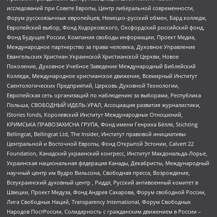
исследований при Совете Европы, Центр либеральной современности,
Форум русскоязычных европейцев, Немецко-русский обмен, Бард колледж,
Европейский выбор, Фонд Ходорковского, Оксфордский российский фонд,
Фонд Будущее России, Компания свободы информации, Проект Медиа,
Международное партнерство за права человека, Духовное Управление
Евангельских Христиан Украинской Христианской Церкви, Новое
Поколение, Духовное Учебное Заведение Международный Библейский
Колледж, Международное христианское движение, Всемирный Институт
Саентологических Предприятий, Церковь Духовной Технологии,
Европейская сеть организаций по наблюдению за выборами, Республика
Польша, СВОБОДНЫЙ ИДЕЛЬ-УРАЛ, Ассоциация развития журналистики,
IStories fonds, Королевский Институт Международных Отношений,
КРИМСЬКА ПРАВОЗАХИСНА ГРУПА, Фонд имени Генриха Бёлля, Stichting
Bellingcat, Bellingcat Ltd, The Insider, Институт правовой инициативы
Центральной и Восточной Европы, Фонд Открытой Эстонии, Calvert 22
Foundation, Канадский украинский конгресс, Институт Макдональда-Лорье,
Украинская национальная федерация Канады, Декабристы, Международный
научный центр им Вудро Вильсона, Свободная пресса, Возрождение,
Всеукраинский духовный центр , Риддл, Русский антивоенный комитет в
Швеции, Проект Медуза, Фонд Андрея Сахарова, Форум свободной России,
Лига Свободных Наций, Transparеncy International, Форум Свободных
Народов ПостРоссии, Солидарность с гражданским движением в России –