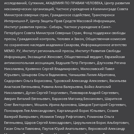
исследований, Сутяжник, АКАДЕМИЯ ПО ПРАВАМ ЧЕЛОВЕКА, Центр развития
некоммерческих организаций, Частное учреждение в Калининграде Совета
Министров северных стран, Гражданское содействие, Трансперенси
Интернешнл-Р, Центр Защиты Прав Средств Массовой Информации,
Институт развития прессы - Сибирь, Частное учреждение в Санкт-
Петербурге Совета Министров Северных Стран, Фонд поддержки свободы
прессы, Гражданский контроль, Человек и Закон, Общественная комиссия
по сохранению наследия академика Сахарова, Информационное агентство
МЕМО. РУ, Институт региональной прессы, Институт Развития Свободы
Информации, Экозащита!-Женсовет, Общественный вердикт, Евразийская
антимонопольная ассоциация, Бедушев Петр Петрович, Дзугкоева Регина
Николаевна, Кривенко Сергей Владимирович, Милославский Павел
Юрьевич, Шнырова Ольга Вадимовна, Чанышева Лилия Айратовна,
Сидорович Ольга Борисовна, Туровский Александр Алексеевич, Васильева
Анастасия Евгеньевна, Ривина Анна Валерьевна, Бойко Анатолий
Николаевич, Дугин Сергей Георгиевич, Пивоваров Андрей Сергеевич,
Аверин Виталий Евгеньевич, Барахоев Магомед Бекханович, Шарипков
Олег Викторович, Мошель Ирина Ароновна, Шведов Григорий Сергеевич,
Пономарев Лев Александрович, Каргалицкий Борис Юльевич, Созаев
Валерий Валерьевич, Исламов Тимур Рифгатович, Романова Ольга
Евгеньевна, Щаров Сергей Алексадрович, Цирульников Борис Альбертович,
Гасан Ольга Павловна, Паутов Юрий Анатольевич, Верховский Александр