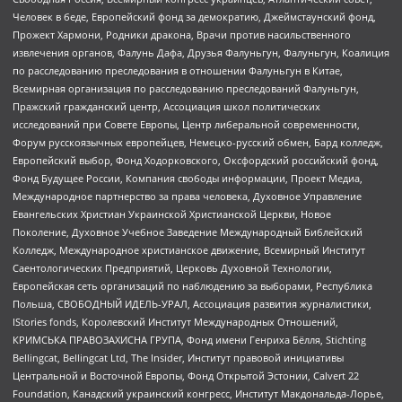
Человек в беде, Европейский фонд за демократию, Джеймстаунский фонд,
Прожект Хармони, Родники дракона, Врачи против насильственного
извлечения органов, Фалунь Дафа, Друзья Фалуньгун, Фалуньгун, Коалиция
по расследованию преследования в отношении Фалуньгун в Китае,
Всемирная организация по расследованию преследований Фалуньгун,
Пражский гражданский центр, Ассоциация школ политических
исследований при Совете Европы, Центр либеральной современности,
Форум русскоязычных европейцев, Немецко-русский обмен, Бард колледж,
Европейский выбор, Фонд Ходорковского, Оксфордский российский фонд,
Фонд Будущее России, Компания свободы информации, Проект Медиа,
Международное партнерство за права человека, Духовное Управление
Евангельских Христиан Украинской Христианской Церкви, Новое
Поколение, Духовное Учебное Заведение Международный Библейский
Колледж, Международное христианское движение, Всемирный Институт
Саентологических Предприятий, Церковь Духовной Технологии,
Европейская сеть организаций по наблюдению за выборами, Республика
Польша, СВОБОДНЫЙ ИДЕЛЬ-УРАЛ, Ассоциация развития журналистики,
IStories fonds, Королевский Институт Международных Отношений,
КРИМСЬКА ПРАВОЗАХИСНА ГРУПА, Фонд имени Генриха Бёлля, Stichting
Bellingcat, Bellingcat Ltd, The Insider, Институт правовой инициативы
Центральной и Восточной Европы, Фонд Открытой Эстонии, Calvert 22
Foundation, Канадский украинский конгресс, Институт Макдональда-Лорье,