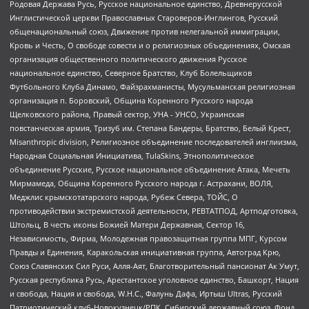
Родовая Держава Русь, Русское национальное единство, Древнерусской
Инглистической церкви Православных Староверов-Инглингов, Русский
общенациональный союз, Движение против нелегальной иммиграции,
Кровь и Честь, О свободе совести и о религиозных объединениях, Омская
организация общественного политического движения Русское
национальное единство, Северное Братство, Клуб Болельщиков
Футбольного Клуба Динамо, Файзрахманисты, Мусульманская религиозная
организация п. Боровский, Община Коренного Русского народа
Щелковского района, Правый сектор, УНА - УНСО, Украинская
повстанческая армия, Тризуб им. Степана Бандеры, Братство, Белый Крест,
Misanthropic division, Религиозное объединение последователей инглиизма,
Народная Социальная Инициатива, TulaSkins, Этнополитическое
объединение Русские, Русское национальное объединение Атака, Мечеть
Мирмамеда, Община Коренного Русского народа г. Астрахани, ВОЛЯ,
Меджлис крымскотатарского народа, Рубеж Севера, ТОЙС, О
противодействии экстремистской деятельности, РЕВТАТПОД, Артподготовка,
Штольц, В честь иконы Божией Матери Державная, Сектор 16,
Независимость, Фирма, Молодежная правозащитная группа МПГ, Курсом
Правды и Единения, Каракольская инициативная группа, Автоград Крю,
Союз Славянских Сил Руси, Алля-Аят, Благотворительный пансионат Ак Умут,
Русская республика Русь, Арестантское уголовное единство, Башкорт, Нация
и свобода, Нация и свобода, W.H.С., Фалунь Дафа, Иртыш Ultras, Русский
Патриотический клуб-Новокузнецк/РПК, Сибирский державный союз, Фонд