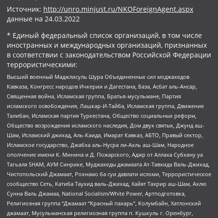
Источник:
http://unro.minjust.ru/NKOForeignAgent.aspx
данные на
24.03.2022
* Единый федеральный список организаций, в том числе
иностранных и международных организаций, признанных
в соответствии с законодательством Российской Федерации
террористическими:
Высший военный Маджлисуль Шура Объединенных сил моджахедов
Кавказа, Конгресс народов Ичкерии и Дагестана, База, Асбат аль-Ансар,
Священная война, Исламская группа, Братья-мусульмане, Партия
исламского освобождения, Лашкар-И-Тайба, Исламская группа, Движение
Талибан, Исламская партия Туркестана, Общество социальных реформ,
Общество возрождения исламского наследия, Дом двух святых, Джунд аш-
Шам, Исламский джихад, Аль-Каида, Имарат Кавказ, АБТО, Правый сектор,
Исламское государство, Джабха аль-Нусра ли-Ахль аш-Шам, Народное
ополчение имени К. Минина и Д. Пожарского, Аджр от Аллаха Субхану уа
Тагьаля SHAM, АУМ Синрике, Муджахеды джамаата Ат-Тавхида Валь-Джихад,
Чистопольский Джамаат, Рохнамо ба суи давлати исломи, Террористическое
сообщество Сеть, Катиба Таухид валь-Джихад, Хайят Тахрир аш-Шам, Ахлю
Сунна Валь Джамаа, National Socialism/White Power, Артподготовка,
Религиозная группа “Джамаат “Красный пахарь”, Колумбайн, Хатлонский
джамаат, Мусульманская религиозная группа п. Кушкуль г. Оренбург,