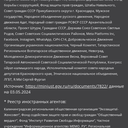
борьбы с коррупцией, Фонд защиты прав граждан, Штабы Навального,
Совет граждан СССР Прикубанского округа г. Краснодара, Мужское
государство, Народное объединение русского движения, Народное
движение Адат, Народный совет граждан РСФСР СССР Архангельской
области, Проект Штурм, Граждане СССР, Держава Союз Советских Светлых
Родов, Совет Советских Социалистических Районов, Meta Platforms Inc,
Facebook, Instagram, WhatsApp, СИЧ-С14, Добровольческое Движение
Организации украинских националистов, Черный Комитет, Татарстанское
Региональное Всетатарское общественное движение, Невоград,
Молодежное Демократическое Движение Весна, Верховный Совет
Татарской Автономной Советской Социалистической Республики, Конгресс
ойрат-калмыцкого народа, Исполнительный комитет совета народных
депутатов Красноярского края, Этническое национальное объединение,
ЛГБТ, Я.МЫ Сергей Фургал
Источник:
https://minjust.gov.ru/ru/documents/7822/
данные
на
03.05.2024
* Реестр иностранных агентов:
Калининградская региональная общественная организация "Экозащита!-Женсовет", Фонд содействия защите прав и свобод граждан "Общественный вердикт", Фонд "Институт Развития Свободы Информации", Частное учреждение "Информационное агентство МЕМО. РУ", Региональная общественная организация "Общественная комиссия по сохранению наследия академика Сахарова", Фонд поддержки свободы прессы, Санкт-Петербургская общественная правозащитная организация "Гражданский контроль", Межрегиональная общественная организация "Информационно-просветительский центр "Мемориал", Региональный Фонд "Центр Защиты Прав Средств Массовой Информации", с 05.12.2023 Фонд "Центр Защиты Прав Средств массовой информации", Региональная общественная благотворительная организация помощи беженцам и мигрантам "Гражданское содействие", Негосударственное образовательное учреждение дополнительного профессионального образования (повышение квалификации) специалистов "АКАДЕМИЯ ПО ПРАВАМ ЧЕЛОВЕКА", Свердловская региональная общественная организация "Сутяжник", Автономная некоммерческая организация "Центр независимых социологических исследований", Союз общественных объединений "Российский исследовательский центр по правам человека", Региональное общественное учреждение научно-информационный центр "МЕМОРИАЛ", Некоммерческая организация "Фонд защиты гласности", Автономная некоммерческая организация "Институт прав человека", Городская общественная организация "Екатеринбургское общество "МЕМОРИАЛ", Городская общественная организация "Рязанское историко-просветительское и правозащитное общество "Мемориал" (Рязанский Мемориал), Челябинский региональный орган общественной самодеятельности – женское общественное объединение "Женщины Евразии", Челябинский региональный орган общественной самодеятельности "Уральская правозащитная группа", Фонд содействия защите здоровья и социальной справедливости имени Андрея Рылькова, Автономная Некоммерческая Организация "Аналитический Центр Юрия Левады", Автономная некоммерческая организация социальной поддержки населения "Проект Апрель", Региональная общественная организация помощи женщинам и детям, находящимся в кризисной ситуации "Информационно-методический центр "Анна", Фонд содействия развитию массовых коммуникаций и правовому просвещению "Так-так-Так", Фонд содействия устойчивому развитию "Серебряная тайга", Свердловский региональный общественный фонд социальных проектов "Новое время", "Idel.Реалии", Кавказ.Реалии, Крым.Реалии, Телеканал Настоящее Время, Татаро-башкирская служба Радио Свобода (Azatliq Radiosi), Радио Свободная Европа/Радио Свобода (PCE/PC), "Сибирь.Реалии", "Фактограф", Благотворительный фонд помощи осужденным и их семьям, Автономная некоммерческая организация "Институт глобализации и социальных движений", Фонд "В защиту прав заключенных", Частное учреждение "Центр поддержки и содействия развитию средств массовой информации", Пензенский региональный общественный благотворительный фонд "Гражданский союз", "Север.Реалии", Некоммерческая организация Фонд "Правовая инициатива", Общество с ограниченной ответственностью "Радио Свободная Европа/Радио Свобода", Чешское информационное агентство "MEDIUM-ORIENT", Красноярская региональная общественная организация "Мы против СПИДа", Камалягин Денис Николаевич, Маркелов Сергей Евгеньевич, Пономарев Лев Александрович, Савицкая Людмила Алексеевна, Автономная некоммерческая организация "Центр по работе с проблемой насилия "НАСИЛИЮ.НЕТ", Межрегиональный профессиональный союз работников здравоохранения "Альянс врачей", Юридическое лицо, зарегистрированное в Латвийской Республике, SIA "Medusa Project" (регистрационный номер 40103797863, дата регистрации 10.06.2014), Некоммерческая организация "Фонд по борьбе с коррупцией", Автономная некоммерческая организация "Институт права и публичной политики", Баданин Роман Сергеевич, Гликин Максим Александрович, Железнова Мария Михайловна, Лукьянова Юлия Сергеевна, Маетная Елизавета Витальевна, Маняхин Петр Борисович, Чуракова Ольга Владимировна, Ярош Юлия Петровна, Юридическое лицо "The Insider SIA", зарегистрированное в Риге, Латвийская Республика (дата регистрации 26.06.2015), являющееся администратором доменного имени интернет-издания "The Insider SIA", https://theins.ru, Постернак Алексей Евгеньевич, Рубин Михаил Аркадьевич, Анин Роман Александрович, Юридическое лицо Istories fonds, зарегистрированное в Латвийской Республике (регистрационный номер 50008295751, дата регистрации 24.02.2020), Великовский Дмитрий Александрович, Долинина Ирина Николаевна, Мароховская Алеся Алексеевна, Шлейнов Роман Юрьевич, Шмагун Олеся Валентиновна, Общество с ограниченной ответственностью "Альтаир 2021", Общество с ограниченной ответственностью "Вега 2021", Общество с ограниченной ответственностью "Главный редактор 2021", Общество с ограниченной ответственностью "Ромашки монолит", Важенков Артем Валерьевич, Ивановская областная общественная организация "Центр гендерных исследований", Гурман Юрий Альбертович, Медиапроект "ОВД-Инфо", Егоров Владимир Владимирович, Жилинский Владимир Александрович, Общество с ограниченной ответственностью "ЗП", Иванова София Юрьевна, Карезина Инна Павловна, Кильтау Екатерина Викторовна, Петров Алексей Викторович, Пискунов Сергей Евгеньевич, Смирнов Сергей Сергеевич, Тихонов Михаил Сергеевич, Общество с ограниченной ответственностью "ЖУРНАЛИСТ-ИНОСТРАННЫЙ АГЕНТ", Арапова Галина Юрьевна, Вольтская Татьяна Анатольевна, Американская компания "Mason G.E.S. Anonymous Foundation" (США), являющаяся владельцем интернет-издания https://mnews.world/, Компания "Stichting Bellingcat", зарегистрированная в Нидерландах (дата регистрации 11.07.2018), Захаров Андрей Вячеславович, Клепиковская Екатерина Дмитриевна, Общество с ограниченной ответственностью "МЕМО", Перл Роман Александрович, Симонов Евгений Алексеевич, Соловьева Елена Анатольевна, Сотников Даниил Владимирович, Сурначева Елизавета Дмитриевна, Автономная некоммерческая организация по защите прав человека и информированию населения "Якутия – Наше Мнение", Общество с ограниченной ответственностью "Москоу диджитал медиа", с 26.01.2023 Общество с ограниченной ответственностью "Чайка Белые сады", Ветошкина Валерия Валерьевна, Заговора Максим Александрович, Межрегиональное общественное движение "Российская ЛГБТ - сеть", Оленичев Максим Владимирович, Павлов Иван Юрьевич, Скворцова Елена Сергеевна, Общество с ограниченной ответственностью "Как бы инагент", Кочетков Игорь Викторович, Общество с ограниченной ответственностью "Честные выборы", Еланчик Олег Александрович, Общество с ограниченной ответственностью "Нобелевский призыв", Гималова Регина Эмилевна, Григорьев Андрей Валерьевич, Григорьева Алина Александровна, Ассоциация по содействию защите прав призывников, альтернативнослужащих и военнослужащих "Правозащитная группа "Гражданин.Армия.Право", Хисамова Регина Фаритовна, Автономная некоммерческая организация по реализации социально-правовых программ "Лилит", Дальневосточное общественное движение "Маяк", Санкт-Петербургская ЛГБТ-инициативная группа "Выход", Инициативная группа ЛГБТ+ "Реверс", Алексеев Андрей Викторович, Бекбулатова Таисия Львовна, Беляев Иван Михайлович, Владыкина Елена Сергеевна, Гельман Марат Александрович, Никульшина Вероника Юрьевна, Толоконникова Надежда Андреевна, Шендерович Виктор Анатольевич, Общество с ограниченной ответственностью "Данное сообщение", Общество с ограниченной ответственностью Издательский дом "Новая глава", Айнбиндер Александра Александровна, Московский комьюнити-центр для ЛГБТ+инициатив, Благотворительный фонд развития филантропии, Deutsche Welle (Германия, Kurt-Schumacher-Strasse 3, 53113 Bonn), Борзунова Мария Михайловна, Воробьев Виктор Викторович, Голубева Анна Львовна, Константинова Алла Михайловна, Малкова Ирина Владимировна, Мурадов Мурад Абдулгалимович, Осетинская Елизавета Николаевна, Понасенков Евгений Николаевич, Ганапольский Матвей Юрьевич, Киселев Евгений Алексеевич, Борухович Ирина Григорьевна, Дремин Иван Тимофеевич, Дубровский Дмитрий Викторович, Красноярская региональная общественная организация поддержки и развития альтернативных образовательных технологий и межкультурных коммуникаций "ИНТЕРРА", Маяковская Екатерина Алексеевна, Фейгин Марк Захарович, Филимонов Андрей Викторович, Дзугкоева Регина Николаевна, Доброхотов Роман Александрович, Дудь Юрий Александрович, Елкин Сергей Владимирович, Кругликов Кирилл Игоревич, Сабунаева Мария Леонидовна, Семенов Алексей Владимирович, Шаинян Карен Багратович, Шульман Екатерина Михайловна, Асафьев Артур Валерьевич, Вахштайн Виктор Семенович, Венедиктов Алексей Алексеевич, Лушникова Екатерина Евгеньевна, Волков Леонид Михайлович, Невзоров Александр Глебович, Пархоменко Сергей Борисович, Сироткин Ярослав Николаевич, Кара-Мурза Владимир Владимирович, Баранова Наталья Владимировна, Гозман Леонид Яковлевич, Кагарлицкий Борис Юльевич, Климарев Михаил Валерьевич, Милов Владимир Станиславович, Автономная некоммерческая организация Краснодарский центр современного искусства "Типография", Моргенштерн Алишер Тагирович, Соболь Любовь Эдуардовна, Общество с ограниченной ответственностью "ЛИЗА НОРМ", Каспаров Гарри Кимович, Ходорковский Михаил Борисович, Общество с ограниченной ответственностью "Апрельские тезисы", Данилович Ирина Брониславовна, Кашин Олег Владимирович, Петров Николай Владимирович, Пивоваров Алексей Владимирович, Соколов Михаил Владимирович, Цветкова Юлия Владимировна, Чичваркин Евгений Александрович, Комитет против пыток/Команда против пыток, Общество с ограниченной ответственностью "Первый научный", Общество с ограниченной ответственностью "Вертолет и ко", Белоцерковская Вероника Борисовна, Кац Максим Евгеньевич, Лазарева Татьяна Юрьевна, Шаведдинов Руслан Табризович, Яшин Илья Валерьевич, Общество с ограниченной ответственностью "Иноагент ААВ", Алешковский Дмитрий Петрович, Альбац Евгения Марковна, Быков Дмитрий Львович, Галямина Юлия Евгеньевна, Лойко Сергей Леонидович, Мартынов Кирилл Константинович, Медведев Сергей Александрович, Крашенинников Федор Геннадиевич, Гордеева Катерина Вл