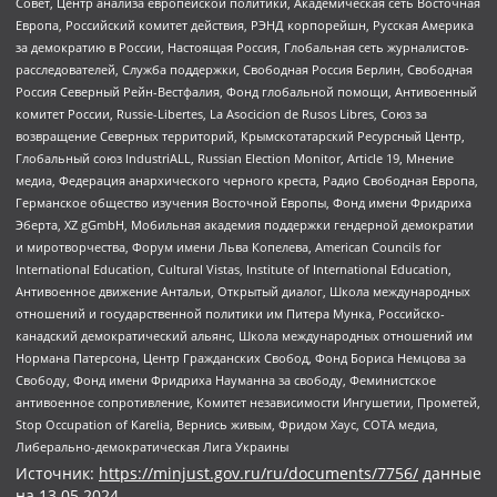
Совет, Центр анализа европейской политики, Академическая сеть Восточная
Европа, Российский комитет действия, РЭНД корпорейшн, Русская Америка
за демократию в России, Настоящая Россия, Глобальная сеть журналистов-
расследователей, Служба поддержки, Свободная Россия Берлин, Свободная
Россия Северный Рейн-Вестфалия, Фонд глобальной помощи, Антивоенный
комитет России, Russie-Libertes, La Asocicion de Rusos Libres, Союз за
возвращение Северных территорий, Крымскотатарский Ресурсный Центр,
Глобальный союз IndustriALL, Russian Election Monitor, Article 19, Мнение
медиа, Федерация анархического черного креста, Радио Свободная Европа,
Германское общество изучения Восточной Европы, Фонд имени Фридриха
Эберта, XZ gGmbH, Мобильная академия поддержки гендерной демократии
и миротворчества, Форум имени Льва Копелева, American Councils for
International Education, Cultural Vistas, Institute of International Education,
Антивоенное движение Антальи, Открытый диалог, Школа международных
отношений и государственной политики им Питера Мунка, Российско-
канадский демократический альянс, Школа международных отношений им
Нормана Патерсона, Центр Гражданских Свобод, Фонд Бориса Немцова за
Свободу, Фонд имени Фридриха Науманна за свободу, Феминистское
антивоенное сопротивление, Комитет независимости Ингушетии, Прометей,
Stop Occupation of Karelia, Вернись живым, Фридом Хаус, СОТА медиа,
Либерально-демократическая Лига Украины
Источник:
https://minjust.gov.ru/ru/documents/7756/
данные
на
13.05.2024