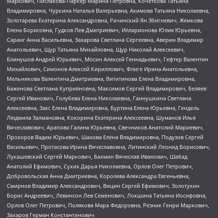
Маркович, Пислакова-Паркер Марина Петровна, Кочеткова Татьяна
Владимировна, Чуркина Наталья Валерьевна, Акимова Татьяна Николаевна,
Золотарева Екатерина Александровна, Рачинский Ян Збигневич, Жемкова
Елена Борисовна, Гудков Лев Дмитриевич, Илларионова Юлия Юрьевна,
Саранг Анна Васильевна, Захарова Светлана Сергеевна, Аверин Владимир
Анатольевич, Щур Татьяна Михайловна, Щур Николай Алексеевич,
Блинушов Андрей Юрьевич, Мосин Алексей Геннадьевич, Гефтер Валентин
Михайлович, Симонов Алексей Кириллович, Флиге Ирина Анатольевна,
Мельникова Валентина Дмитриевна, Вититинова Елена Владимировна,
Баженова Светлана Куприяновна, Максимов Сергей Владимирович, Беляев
Сергей Иванович, Голубева Елена Николаевна, Ганнушкина Светлана
Алексеевна, Закс Елена Владимировна, Буртина Елена Юрьевна, Гендель
Людмила Залмановна, Кокорина Екатерина Алексеевна, Шуманов Илья
Вячеславович, Арапова Галина Юрьевна, Свечников Анатолий Мариевич,
Прохоров Вадим Юрьевич, Шахова Елена Владимировна, Подузов Сергей
Васильевич, Протасова Ирина Вячеславовна, Литинский Леонид Борисович,
Лукашевский Сергей Маркович, Бахмин Вячеслав Иванович, Шабад
Анатолий Ефимович, Сухих Дарья Николаевна, Орлов Олег Петрович,
Добровольская Анна Дмитриевна, Королева Александра Евгеньевна,
Смирнов Владимир Александрович, Вицин Сергей Ефимович, Золотухин
Борис Андреевич, Левинсон Лев Семенович, Локшина Татьяна Иосифовна,
Орлов Олег Петрович, Полякова Мара Федоровна, Резник Генри Маркович,
Захаров Герман Константинович