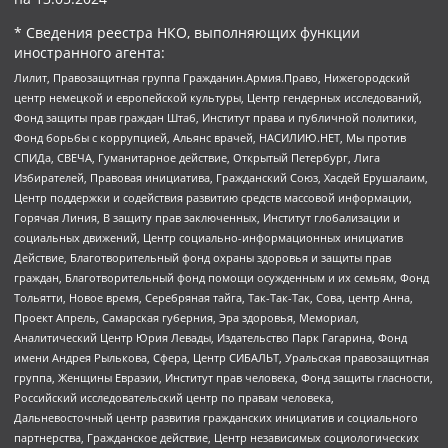
* Сведения реестра НКО, выполняющих функции
иностранного агента:
Лилит, Правозащитная группа Гражданин.Армия.Право, Нижегородский
центр немецкой и европейской культуры, Центр гендерных исследований,
Фонд защиты прав граждан Штаб, Институт права и публичной политики,
Фонд борьбы с коррупцией, Альянс врачей, НАСИЛИЮ.НЕТ, Мы против
СПИДа, СВЕЧА, Гуманитарное действие, Открытый Петербург, Лига
Избирателей, Правовая инициатива, Гражданский Союз, Хасдей Ерушалаим,
Центр поддержки и содействия развитию средств массовой информации,
Горячая Линия, В защиту прав заключенных, Институт глобализации и
социальных движений, Центр социально-информационных инициатив
Действие, Благотворительный фонд охраны здоровья и защиты прав
граждан, Благотворительный фонд помощи осужденным и их семьям, Фонд
Тольятти, Новое время, Серебряная тайга, Так-Так-Так, Сова, центр Анна,
Проект Апрель, Самарская губерния, Эра здоровья, Мемориал,
Аналитический Центр Юрия Левады, Издательство Парк Гагарина, Фонд
имени Андрея Рылькова, Сфера, Центр СИБАЛЬТ, Уральская правозащитная
группа, Женщины Евразии, Институт прав человека, Фонд защиты гласности,
Российский исследовательский центр по правам человека,
Дальневосточный центр развития гражданских инициатив и социального
партнерства, Гражданское действие, Центр независимых социологических