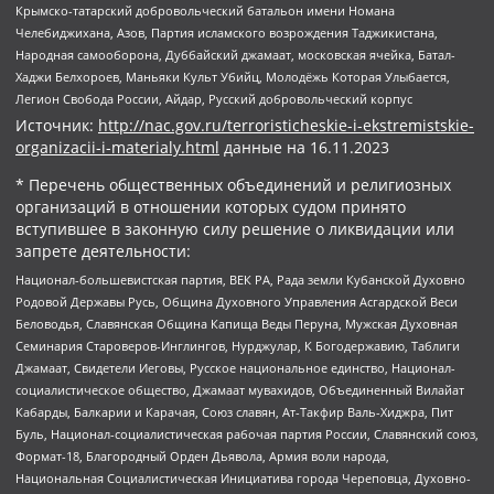
Крымско-татарский добровольческий батальон имени Номана
Челебиджихана, Азов, Партия исламского возрождения Таджикистана,
Народная самооборона, Дуббайский джамаат, московская ячейка, Батал-
Хаджи Белхороев, Маньяки Культ Убийц, Молодёжь Которая Улыбается,
Легион Свобода России, Айдар, Русский добровольческий корпус
Источник:
http://nac.gov.ru/terroristicheskie-i-ekstremistskie-
organizacii-i-materialy.html
данные на
16.11.2023
* Перечень общественных объединений и религиозных
организаций в отношении которых судом принято
вступившее в законную силу решение о ликвидации или
запрете деятельности:
Национал-большевистская партия, ВЕК РА, Рада земли Кубанской Духовно
Родовой Державы Русь, Община Духовного Управления Асгардской Веси
Беловодья, Славянская Община Капища Веды Перуна, Мужская Духовная
Семинария Староверов-Инглингов, Нурджулар, К Богодержавию, Таблиги
Джамаат, Свидетели Иеговы, Русское национальное единство, Национал-
социалистическое общество, Джамаат мувахидов, Объединенный Вилайат
Кабарды, Балкарии и Карачая, Союз славян, Ат-Такфир Валь-Хиджра, Пит
Буль, Национал-социалистическая рабочая партия России, Славянский союз,
Формат-18, Благородный Орден Дьявола, Армия воли народа,
Национальная Социалистическая Инициатива города Череповца, Духовно-