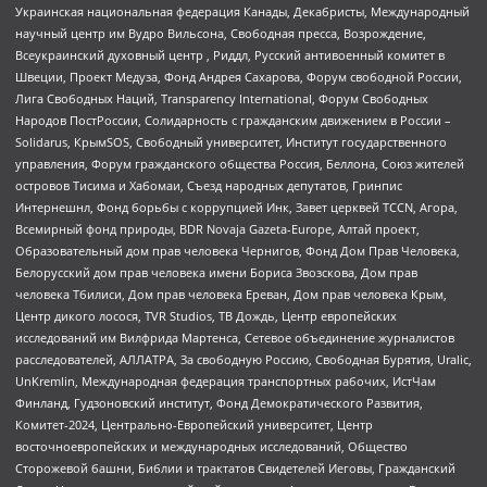
Украинская национальная федерация Канады, Декабристы, Международный
научный центр им Вудро Вильсона, Свободная пресса, Возрождение,
Всеукраинский духовный центр , Риддл, Русский антивоенный комитет в
Швеции, Проект Медуза, Фонд Андрея Сахарова, Форум свободной России,
Лига Свободных Наций, Transparеncy International, Форум Свободных
Народов ПостРоссии, Солидарность с гражданским движением в России –
Solidarus, КрымSOS, Свободный университет, Институт государственного
управления, Форум гражданского общества Россия, Беллона, Союз жителей
островов Тисима и Хабомаи, Съезд народных депутатов, Гринпис
Интернешнл, Фонд борьбы с коррупцией Инк, Завет церквей TCCN, Агора,
Всемирный фонд природы, BDR Novaja Gazeta-Europe, Алтай проект,
Образовательный дом прав человека Чернигов, Фонд Дом Прав Человека,
Белорусский дом прав человека имени Бориса Звозскова, Дом прав
человека Тбилиси, Дом прав человека Ереван, Дом прав человека Крым,
Центр дикого лосося, TVR Studios, ТВ Дождь, Центр европейских
исследований им Вилфрида Мартенса, Сетевое объединение журналистов
расследователей, АЛЛАТРА, За свободную Россию, Свободная Бурятия, Uralic,
UnKremlin, Международная федерация транспортных рабочих, ИстЧам
Финланд, Гудзоновский институт, Фонд Демократического Развития,
Комитет-2024, Центрально-Европейский университет, Центр
восточноевропейских и международных исследований, Общество
Сторожевой башни, Библии и трактатов Свидетелей Иеговы, Гражданский