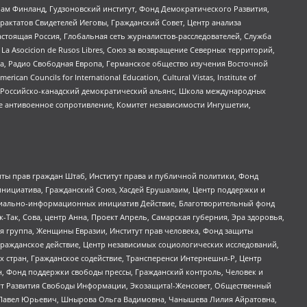
Чам Финланд, Гудзоновский институт, Фонд Демократического Развития,
актатов Свидетелей Иеговы, Гражданский Совет, Центр анализа
астоящая Россия, Глобальная сеть журналистов-расследователей, Служба
a Asocicion de Rusos Libres, Союз за возвращение Северных территорий,
еста, Радио Свободная Европа, Германское общество изучения Восточной
ouncils for International Education, Cultural Vistas, Institute of
, Российско-канадский демократический альянс, Школа международных
е антивоенное сопротивление, Комитет независимости Ингушетии,
ты прав граждан Штаб, Институт права и публичной политики, Фонд
инициатива, Гражданский Союз, Хасдей Ерушалаим, Центр поддержки и
социально-информационных инициатив Действие, Благотворительный фонд
Так, Сова, центр Анна, Проект Апрель, Самарская губерния, Эра здоровья,
я группа, Женщины Евразии, Институт прав человека, Фонд защиты
Гражданское действие, Центр независимых социологических исследований,
стран, Гражданское содействие, Трансперенси Интернешнл-Р, Центр
н, Фонд поддержки свободы прессы, Гражданский контроль, Человек и
тут Развития Свободы Информации, Экозащита!-Женсовет, Общественный
й Павел Юрьевич, Шнырова Ольга Вадимовна, Чанышева Лилия Айратовна,