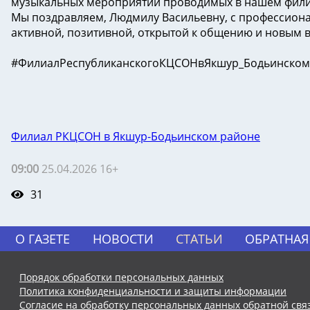
музыкальных мероприятий проводимых в нашем фили
Мы поздравляем, Людмилу Васильевну, с профессиона
активной, позитивной, открытой к общению и новым вс
#ФилиалРеспубликанскогоКЦСОНвЯкшур_Бодьинском
Филиал РКЦСОН в Якшур-Бодьинском районе
09:00
25.04.2026 16+
31
О ГАЗЕТЕ
НОВОСТИ
СТАТЬИ
ОБРАТНАЯ
Порядок обработки персональных данных
Политика конфиденциальности и защиты информации
Согласие на обработку персональных данных обратной свя