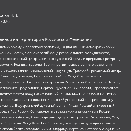
хова Н.В.
2026
льной на территории Российской Федерации:
кономическому и правовому развитию, Национальный Демократический
менной России, Черноморский фонд регионального сотрудничества,
, Тихоокеанский центр защиты окружающей среды и природных ресурсов,
 Хармони, Родники дракона, Врачи против насильственного извлечения
по расследованию преследований Фалуньгун, Пражский гражданский центр,
бмен, Бард колледж, Европейский выбор, Фонд Ходорковского,
ное Управление Евангельских Христиан Украинской Христианской Церкви,
огических Предприятий, Церковь Духовной Технологии, Европейская сеть
ий Институт Международных Отношений, КРИМСЬКА ПРАВОЗАХИСНА ГРУПА,
стонии, Calvert 22 Foundation, Канадский украинский конгресс, Институт
ждение, Всеукраинский духовный центр , Риддл, Русский антивоенный
ародов ПостРоссии, Солидарность с гражданским движением в России –
в Тисима и Хабомаи, Съезд народных депутатов, Гринпис Интернешнл, Фонд
ека Чернигов, Фонд Дом Прав Человека, Белорусский дом прав человека
нтр европейских исследований им Вилфрида Мартенса, Сетевое объединение