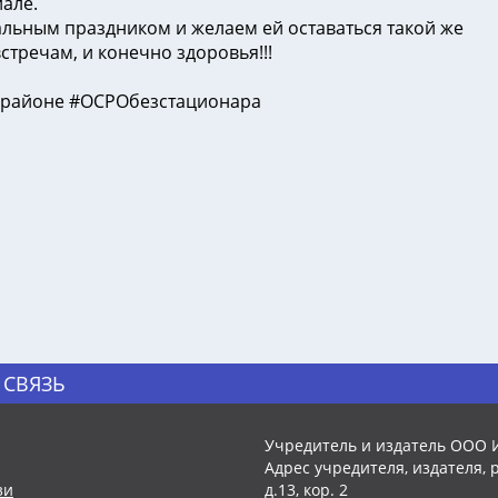
але.
льным праздником и желаем ей оставаться такой же
тречам, и конечно здоровья!!!
районе #ОСРОбезстационара
 СВЯЗЬ
Учредитель и издатель ООО 
Адрес учредителя, издателя, р
зи
д.13, кор. 2