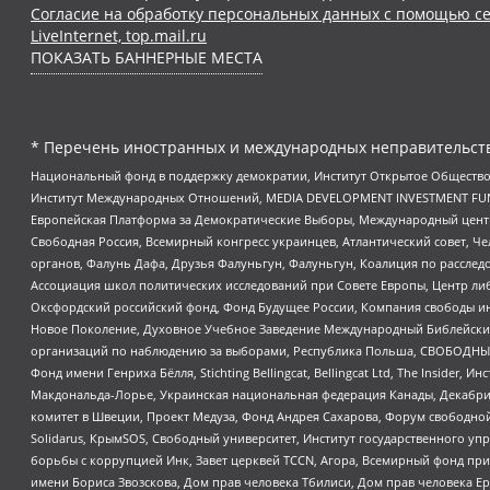
Согласие на обработку персональных данных с помощью се
LiveInternet, top.mail.ru
ПОКАЗАТЬ БАННЕРНЫЕ МЕСТА
* Перечень иностранных и международных неправительств
Национальный фонд в поддержку демократии, Институт Открытое Общество
Институт Международных Отношений, MEDIA DEVELOPMENT INVESTMENT FUND,
Европейская Платформа за Демократические Выборы, Международный цент
Свободная Россия, Всемирный конгресс украинцев, Атлантический совет, Ч
органов, Фалунь Дафа, Друзья Фалуньгун, Фалуньгун, Коалиция по рассле
Ассоциация школ политических исследований при Совете Европы, Центр ли
Оксфордский российский фонд, Фонд Будущее России, Компания свободы ин
Новое Поколение, Духовное Учебное Заведение Международный Библейский
организаций по наблюдению за выборами, Республика Польша, СВОБОДНЫЙ
Фонд имени Генриха Бёлля, Stichting Bellingcat, Bellingcat Ltd, The Inside
Макдональда-Лорье, Украинская национальная федерация Канады, Декабрис
комитет в Швеции, Проект Медуза, Фонд Андрея Сахарова, Форум свободной 
Solidarus, КрымSOS, Свободный университет, Институт государственного у
борьбы с коррупцией Инк, Завет церквей TCCN, Агора, Всемирный фонд при
имени Бориса Звозскова, Дом прав человека Тбилиси, Дом прав человека Ер