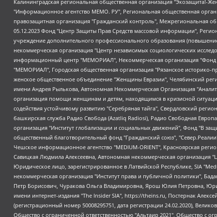
Калининградская региональная общественная организация "Экозащита!-Женсовет", Фонд содействия защите прав и свобод граждан "Общественный вердикт", Фонд "Институт Развития Свободы Информации", Частное учреждение "Информационное агентство МЕМО. РУ", Региональная общественная организация "Общественная комиссия по сохранению наследия академика Сахарова", Фонд поддержки свободы прессы, Санкт-Петербургская общественная правозащитная организация "Гражданский контроль", Межрегиональная общественная организация "Информационно-просветительский центр "Мемориал", Региональный Фонд "Центр Защиты Прав Средств Массовой Информации", с 05.12.2023 Фонд "Центр Защиты Прав Средств массовой информации", Региональная общественная благотворительная организация помощи беженцам и мигрантам "Гражданское содействие", Негосударственное образовательное учреждение дополнительного профессионального образования (повышение квалификации) специалистов "АКАДЕМИЯ ПО ПРАВАМ ЧЕЛОВЕКА", Свердловская региональная общественная организация "Сутяжник", Автономная некоммерческая организация "Центр независимых социологических исследований", Союз общественных объединений "Российский исследовательский центр по правам человека", Региональное общественное учреждение научно-информационный центр "МЕМОРИАЛ", Некоммерческая организация "Фонд защиты гласности", Автономная некоммерческая организация "Институт прав человека", Городская общественная организация "Екатеринбургское общество "МЕМОРИАЛ", Городская общественная организация "Рязанское историко-просветительское и правозащитное общество "Мемориал" (Рязанский Мемориал), Челябинский региональный орган общественной самодеятельности – женское общественное объединение "Женщины Евразии", Челябинский региональный орган общественной самодеятельности "Уральская правозащитная группа", Фонд содействия защите здоровья и социальной справедливости имени Андрея Рылькова, Автономная Некоммерческая Организация "Аналитический Центр Юрия Левады", Автономная некоммерческая организация социальной поддержки населения "Проект Апрель", Региональная общественная организация помощи женщинам и детям, находящимся в кризисной ситуации "Информационно-методический центр "Анна", Фонд содействия развитию массовых коммуникаций и правовому просвещению "Так-так-Так", Фонд содействия устойчивому развитию "Серебряная тайга", Свердловский региональный общественный фонд социальных проектов "Новое время", "Idel.Реалии", Кавказ.Реалии, Крым.Реалии, Телеканал Настоящее Время, Татаро-башкирская служба Радио Свобода (Azatliq Radiosi), Радио Свободная Европа/Радио Свобода (PCE/PC), "Сибирь.Реалии", "Фактограф", Благотворительный фонд помощи осужденным и их семьям, Автономная некоммерческая организация "Институт глобализации и социальных движений", Фонд "В защиту прав заключенных", Частное учреждение "Центр поддержки и содействия развитию средств массовой информации", Пензенский региональный общественный благотворительный фонд "Гражданский союз", "Север.Реалии", Некоммерческая организация Фонд "Правовая инициатива", Общество с ограниченной ответственностью "Радио Свободная Европа/Радио Свобода", Чешское информационное агентство "MEDIUM-ORIENT", Красноярская региональная общественная организация "Мы против СПИДа", Камалягин Денис Николаевич, Маркелов Сергей Евгеньевич, Пономарев Лев Александрович, Савицкая Людмила Алексеевна, Автоно