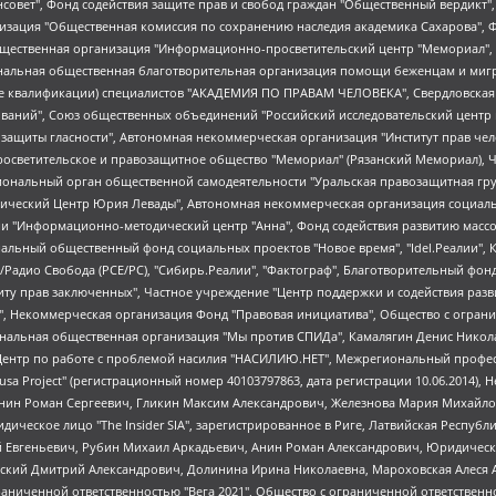
мная некоммерческая организация "Центр по работе с проблемой насилия "НАСИЛИЮ.НЕТ", Межрегиональный профессиональный союз работников здравоохранения "Альянс врачей", Юридическое лицо, зарегистрированное в Латвийской Республике, SIA "Medusa Project" (регистрационный номер 40103797863, дата регистрации 10.06.2014), Некоммерческая организация "Фонд по борьбе с коррупцией", Автономная некоммерческая организация "Институт права и публичной политики", Баданин Роман Сергеевич, Гликин Максим Александрович, Железнова Мария Михайловна, Лукьянова Юлия Сергеевна, Маетная Елизавета Витальевна, Маняхин Петр Борисович, Чуракова Ольга Владимировна, Ярош Юлия Петровна, Юридическое лицо "The Insider SIA", зарегистрированное в Риге, Латвийская Республика (дата регистрации 26.06.2015), являющееся администратором доменного имени интернет-издания "The Insider SIA", https://theins.ru, Постернак Алексей Евгеньевич, Рубин Михаил Аркадьевич, Анин Роман Александрович, Юридическое лицо Istories fonds, зарегистрированное в Латвийской Республике (регистрационный номер 50008295751, дата регистрации 24.02.2020), Великовский Дмитрий Александрович, Долинина Ирина Николаевна, Мароховская Алеся Алексеевна, Шлейнов Роман Юрьевич, Шмагун Олеся Валентиновна, Общество с ограниченной ответственностью "Альтаир 2021", Общество с ограниченной ответственностью "Вега 2021", Общество с ограниченной ответственностью "Главный редактор 2021", Общество с ограниченной ответственностью "Ромашки монолит", Важенков Артем Валерьевич, Ивановская областная общественная организация "Центр гендерных исследований", Гурман Юрий Альбертович, Медиапроект "ОВД-Инфо", Егоров Владимир Владимирович, Жилинский Владимир Александрович, Общество с ограниченной ответственностью "ЗП", Иванова София Юрьевна, Карезина Инна Павловна, Кильтау Екатерина Викторовна, Петров Алексей Викторович, Пискунов Сергей Евгеньевич, Смирнов Сергей Сергеевич, Тихонов Михаил Сергеевич, Общество с ограниченной ответственностью "ЖУРНАЛИСТ-ИНОСТРАННЫЙ АГЕНТ", Арапова Галина Юрьевна, Вольтская Татьяна Анатольевна, Американская компания "Mason G.E.S. Anonymous Foundation" (США), являющаяся владельцем интернет-издания https://mnews.world/, Компания "Stichting Bellingcat", зарегистрированная в Нидерландах (дата регистрации 11.07.2018), Захаров Андрей Вячеславович, Клепиковская Екатерина Дмитриевна, Общество с ограниченной ответственностью "МЕМО", Перл Роман Александрович, Симонов Евгений Алексеевич, Соловьева Елена Анатольевна, Сотников Даниил Владимирович, Сурначева Елизавета Дмитриевна, Автономная некоммерческая организация по защите прав человека и информированию населения "Якутия – Наше Мнение", Общество с ограниченной ответственностью "Москоу диджитал медиа", с 26.01.2023 Общество с ограниченной ответственностью "Чайка Белые сады", Ветошкина Валерия Валерьевна, Заговора Максим Александрович, Межрегиональное общественное движение "Российская ЛГБТ - сеть", Оленичев Максим Владимирович, Павлов Иван Юрьевич, Скворцова Елена Сергеевна, Общество с ограниченной ответственностью "Как бы инагент", Кочетков Игорь Викторович, Общество с ограниченной ответственностью "Честные выборы", Еланчик Олег Александрович, Общество с ограниченной ответственностью "Нобелевский призыв", Гималова Регина Эмилевна, Григорьев Андрей Валерьевич, Григорьева Алина Александровна, Ассоциация по содействию защите прав призывников, альтернативнослужащих и военнослужащих "Правозащитная группа "Гражданин.Армия.Право", Хисамова Регина Фаритовна, Автономная некоммерческая организация по реализации социально-правовых программ "Лилит", Дальн