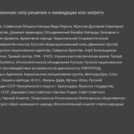
аконную силу решение о ликвидации или запрете
ья, Славянская Община Капища Веды Перуна, Мужская Духовная Семинария
щество, Джамаат мувахидов, Объединенный Вилайат Кабарды, Балкарии и
ден Дьявола, Армия воли народа, Национальная Социалистическая
роверов-Инглингов, Русский общенациональный союз, Движение против
усское национальное единство, Северное Братство, Клуб Болельщиков
а, Правый сектор, УНА - УНСО, Украинская повстанческая армия, Тризуб
 TulaSkins, Этнополитическое объединение Русские, Русское национальное
О противодействии экстремистской деятельности, РЕВТАТПОД,
ы и Единения, Каракольская инициативная группа, Автоград Крю, Союз
 Нация и свобода, W.H.С., Фалунь Дафа, Иртыш Ultras, Русский
ан СССР Прикубанского округа г. Краснодара, Мужское государство,
СССР, Держава Союз Советских Светлых Родов, Совет Советских
в, Черный Комитет, Татарстанское Региональное Всетатарское общественное
гресс ойрат-калмыцкого народа, Исполнительный комитет совета народных