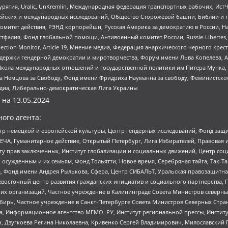
урятия, Uralic, UnKremlin, Международная федерация транспортных рабочих, Ист
ейских и международных исследований, Общество Сторожевой башни, Библии и тр
омитет действия, РЭНД корпорейшн, Русская Америка за демократию в России, Н
фалия, Фонд глобальной помощи, Антивоенный комитет России, Russie-Libertes, L
lection Monitor, Article 19, Мнение медиа, Федерация анархического черного кр
и гендерной демократии и миротворчества, Форум имени Льва Копелева, American C
г, Школа международных отношений и государственной политики им Питера Мунка
 Немцова за Свободу, Фонд имени Фридриха Науманна за свободу, Феминистско
медиа, Либерально-демократическая Лига Украины
 на
13.05.2024
ого агента:
р немецкой и европейской культуры, Центр гендерных исследований, Фонд защи
ЧА, Гуманитарное действие, Открытый Петербург, Лига Избирателей, Правовая 
иту прав заключенных, Институт глобализации и социальных движений, Центр 
ужденным и их семьям, Фонд Тольятти, Новое время, Серебряная тайга, Так-Так-
, Фонд имени Андрея Рылькова, Сфера, Центр СИБАЛЬТ, Уральская правозащитна
невосточный центр развития гражданских инициатив и социального партнерства, 
 организаций, Частное учреждение в Калининграде Совета Министров северных 
бирь, Частное учреждение в Санкт-Петербурге Совета Министров Северных Стра
а, Информационное агентство МЕМО. РУ, Институт региональной прессы, Инсти
ч, Дзугкоева Регина Николаевна, Кривенко Сергей Владимирович, Милославски