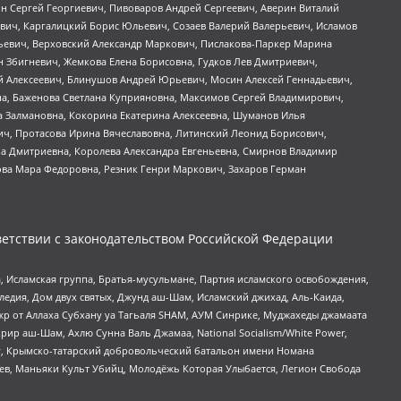
ин Сергей Георгиевич, Пивоваров Андрей Сергеевич, Аверин Виталий
вич, Каргалицкий Борис Юльевич, Созаев Валерий Валерьевич, Исламов
льевич, Верховский Александр Маркович, Пислакова-Паркер Марина
н Збигневич, Жемкова Елена Борисовна, Гудков Лев Дмитриевич,
й Алексеевич, Блинушов Андрей Юрьевич, Мосин Алексей Геннадьевич,
а, Баженова Светлана Куприяновна, Максимов Сергей Владимирович,
а Залмановна, Кокорина Екатерина Алексеевна, Шуманов Илья
ч, Протасова Ирина Вячеславовна, Литинский Леонид Борисович,
а Дмитриевна, Королева Александра Евгеньевна, Смирнов Владимир
ова Мара Федоровна, Резник Генри Маркович, Захаров Герман
етствии с законодательством Российской Федерации
 Исламская группа, Братья-мусульмане, Партия исламского освобождения,
едия, Дом двух святых, Джунд аш-Шам, Исламский джихад, Аль-Каида,
жр от Аллаха Субхану уа Тагьаля SHAM, АУМ Синрике, Муджахеды джамаата
рир аш-Шам, Ахлю Сунна Валь Джамаа, National Socialism/White Power,
рг, Крымско-татарский добровольческий батальон имени Номана
оев, Маньяки Культ Убийц, Молодёжь Которая Улыбается, Легион Свобода