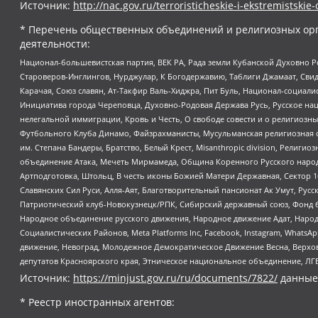
Источник:
http://nac.gov.ru/terroristicheskie-i-ekstremistskie-
* Перечень общественных объединений и религиозных орг
деятельности:
Национал-большевистская партия, ВЕК РА, Рада земли Кубанской Духовно
Староверов-Инглингов, Нурджулар, К Богодержавию, Таблиги Джамаат, Сви
Карачая, Союз славян, Ат-Такфир Валь-Хиджра, Пит Буль, Национал-социал
Инициатива города Череповца, Духовно-Родовая Держава Русь, Русское н
нелегальной иммиграции, Кровь и Честь, О свободе совести и о религиоз
Футбольного Клуба Динамо, Файзрахманисты, Мусульманская религиозная о
им. Степана Бандеры, Братство, Белый Крест, Misanthropic division, Рели
объединение Атака, Мечеть Мирмамеда, Община Коренного Русского народа
Артподготовка, Штольц, В честь иконы Божией Матери Державная, Сектор 1
Славянских Сил Руси, Алля-Аят, Благотворительный пансионат Ак Умут, Русск
Патриотический клуб-Новокузнецк/РПК, Сибирский державный союз, Фонд б
Народное объединение русского движения, Народное движение Адат, Народ
Социалистических Районов, Meta Platforms Inc, Facebook, Instagram, Wha
движение, Невоград, Молодежное Демократическое Движение Весна, Верхов
депутатов Красноярского края, Этническое национальное объединение, ЛГ
Источник:
https://minjust.gov.ru/ru/documents/7822/
данные
* Реестр иностранных агентов: