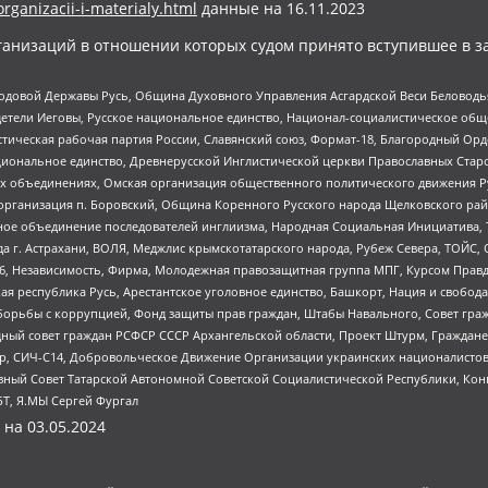
organizacii-i-materialy.html
данные на
16.11.2023
анизаций в отношении которых судом принято вступившее в з
 Родовой Державы Русь, Община Духовного Управления Асгардской Веси Беловод
детели Иеговы, Русское национальное единство, Национал-социалистическое об
истическая рабочая партия России, Славянский союз, Формат-18, Благородный Ор
ациональное единство, Древнерусской Инглистической церкви Православных Ста
ных объединениях, Омская организация общественного политического движения Р
рганизация п. Боровский, Община Коренного Русского народа Щелковского район
гиозное объединение последователей инглиизма, Народная Социальная Инициатива,
 г. Астрахани, ВОЛЯ, Меджлис крымскотатарского народа, Рубеж Севера, ТОЙС, 
6, Независимость, Фирма, Молодежная правозащитная группа МПГ, Курсом Правд
ая республика Русь, Арестантское уголовное единство, Башкорт, Нация и свобода,
орьбы с коррупцией, Фонд защиты прав граждан, Штабы Навального, Совет гражд
ный совет граждан РСФСР СССР Архангельской области, Проект Штурм, Граждане 
tsApp, СИЧ-С14, Добровольческое Движение Организации украинских националисто
ный Совет Татарской Автономной Советской Социалистической Республики, Кон
БТ, Я.МЫ Сергей Фургал
 на
03.05.2024