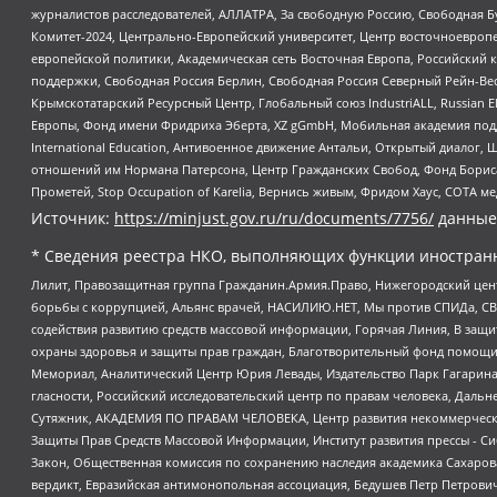
журналистов расследователей, АЛЛАТРА, За свободную Россию, Свободная Б
Комитет-2024, Центрально-Европейский университет, Центр восточноевроп
европейской политики, Академическая сеть Восточная Европа, Российский к
поддержки, Свободная Россия Берлин, Свободная Россия Северный Рейн-Вест
Крымскотатарский Ресурсный Центр, Глобальный союз IndustriALL, Russian E
Европы, Фонд имени Фридриха Эберта, XZ gGmbH, Мобильная академия поддержк
International Education, Антивоенное движение Антальи, Открытый диало
отношений им Нормана Патерсона, Центр Гражданских Свобод, Фонд Бориса
Прометей, Stop Occupation of Karelia, Вернись живым, Фридом Хаус, СОТА 
Источник:
https://minjust.gov.ru/ru/documents/7756/
данные
* Сведения реестра НКО, выполняющих функции иностранн
Лилит, Правозащитная группа Гражданин.Армия.Право, Нижегородский цент
борьбы с коррупцией, Альянс врачей, НАСИЛИЮ.НЕТ, Мы против СПИДа, СВЕ
содействия развитию средств массовой информации, Горячая Линия, В защ
охраны здоровья и защиты прав граждан, Благотворительный фонд помощи ос
Мемориал, Аналитический Центр Юрия Левады, Издательство Парк Гагарина
гласности, Российский исследовательский центр по правам человека, Даль
Сутяжник, АКАДЕМИЯ ПО ПРАВАМ ЧЕЛОВЕКА, Центр развития некоммерческих
Защиты Прав Средств Массовой Информации, Институт развития прессы - Си
Закон, Общественная комиссия по сохранению наследия академика Сахаров
вердикт, Евразийская антимонопольная ассоциация, Бедушев Петр Петрови