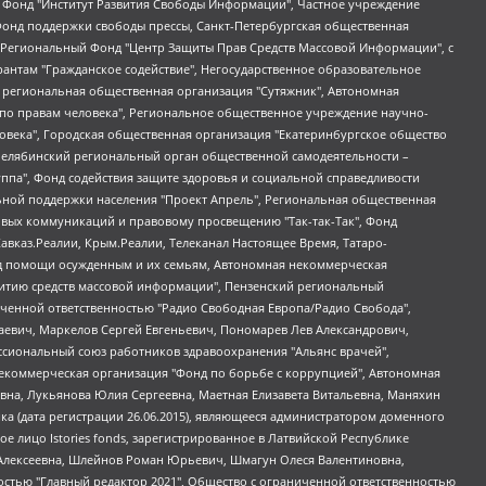
евосточное общественное движение "Маяк", Санкт-Петербургская ЛГБТ-инициативная группа "Выход", Инициативная группа ЛГБТ+ "Реверс", Алексеев Андрей Викторович, Бекбулатова Таисия Львовна, Беляев Иван Михайлович, Владыкина Елена Сергеевна, Гельман Марат Александрович, Никульшина Вероника Юрьевна, Толоконникова Надежда Андреевна, Шендерович Виктор Анатольевич, Общество с ограниченной ответственностью "Данное сообщение", Общество с ограниченной ответственностью Издательский дом "Новая глава", Айнбиндер Александра Александровна, Московский комьюнити-центр для ЛГБТ+инициатив, Благотворительный фонд развития филантропии, Deutsche Welle (Германия, Kurt-Schumacher-Strasse 3, 53113 Bonn), Борзунова Мария Михайловна, Воробьев Виктор Викторович, Голубева Анна Львовна, Константинова Алла Михайловна, Малкова Ирина Владимировна, Мурадов Мурад Абдулгалимович, Осетинская Елизавета Николаевна, Понасенков Евгений Николаевич, Ганапольский Матвей Юрьевич, Киселев Евгений Алексеевич, Борухович Ирина Григорьевна, Дремин Иван Тимофеевич, Дубровский Дмитрий Викторович, Красноярская региональная общественная организация поддержки и развития альтернативных образовательных технологий и межкультурных коммуникаций "ИНТЕРРА", Маяковская Екатерина Алексеевна, Фейгин Марк Захарович, Филимонов Андрей Викторович, Дзугкоева Регина Николаевна, Доброхотов Роман Александрович, Дудь Юрий Александрович, Елкин Сергей Владимирович, Кругликов Кирилл Игоревич, Сабунаева Мария Леонидовна, Семенов Алексей Владимирович, Шаинян Карен Багратович, Шульман Екатерина Михайловна, Асафьев Артур Валерьевич, Вахштайн Виктор Семенович, Венедиктов Алексей Алексеевич, Лушникова Екатерина Евгеньевна, Волков Леонид Михайлович, Невзоров Александр Глебович, Пархоменко Сергей Борисович, Сироткин Ярослав Николаевич, Кара-Мурза Владимир Владимирович, Баранова Наталья Владимировна, Гозман Леонид Яковлевич, Кагарлицкий Борис Юльевич, Климарев Михаил Валерьевич, Милов Владимир Станиславович, Автономная некоммерческая организация Краснодарский центр современного искусства "Типография", Моргенштерн Алишер Тагирович, Соболь Любовь Эдуардовна, Общество с ограниченной ответственностью "ЛИЗА НОРМ", Каспаров Гарри Кимович, Ходорковский Михаил Борисович, Общество с ограниченной ответственностью "Апрельские тезисы", Данилович Ирина Брониславовна, Кашин Олег Владимирович, Петров Николай Владимирович, Пивоваров Алексей Владимирович, Соколов Михаил Владимирович, Цветкова Юлия Владимировна, Чичваркин Евгений Александрович, Комитет против пыток/Команда против пыток, Общество с ограниченной ответственностью "Первый научный", Общество с ограниченной ответственностью "Вертолет и ко", Белоцерковская Вероника Борисовна, Кац Максим Евгеньевич, Лазарева Татьяна Юрьевна, Шаведдинов Руслан Табризович, Яшин Илья Валерьевич, Общество с ограниченной ответственностью "Иноагент ААВ", Алешковский Дмитрий Петрович, Альбац Евгения Марковна, Быков Дмитрий Львович, Галямина Юлия Евгеньевна, Лойко Сергей Леонидович, Мартынов Кирилл Константинович, Медведев Сергей Александрович, Крашенинников Федор Геннадиевич, Гордеева Катерина Вл