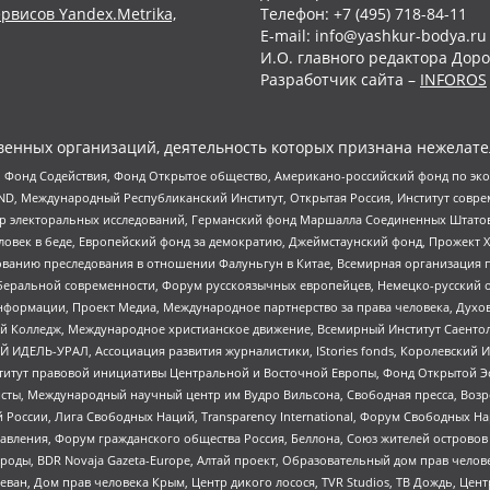
рвисов Yandex.Metrika,
Телефон: +7 (495) 718-84-11
E-mail: info@yashkur-bodya.ru
И.О. главного редактора Доро
Разработчик сайта –
INFOROS
енных организаций, деятельность которых признана нежелате
 Фонд Содействия, Фонд Открытое общество, Американо-российский фонд по э
 Международный Республиканский Институт, Открытая Россия, Институт совре
р электоральных исследований, Германский фонд Маршалла Соединенных Штатов
еловек в беде, Европейский фонд за демократию, Джеймстаунский фонд, Прожект
дованию преследования в отношении Фалуньгун в Китае, Всемирная организация 
беральной современности, Форум русскоязычных европейцев, Немецко-русский о
формации, Проект Медиа, Международное партнерство за права человека, Духов
 Колледж, Международное христианское движение, Всемирный Институт Саентол
 ИДЕЛЬ-УРАЛ, Ассоциация развития журналистики, IStories fonds, Королевск
r, Институт правовой инициативы Центральной и Восточной Европы, Фонд Открытой Э
ты, Международный научный центр им Вудро Вильсона, Свободная пресса, Возро
России, Лига Свободных Наций, Transparеncy International, Форум Свободных Н
правления, Форум гражданского общества Россия, Беллона, Союз жителей острово
роды, BDR Novaja Gazeta-Europe, Алтай проект, Образовательный дом прав челов
еван, Дом прав человека Крым, Центр дикого лосося, TVR Studios, ТВ Дождь, Це