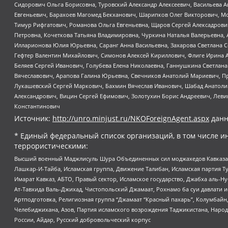
Сидорович Ольга Борисовна, Туровский Александр Алексеевич, Васильева А
Евгеньевич, Барахоев Магомед Бекханович, Шарипков Олег Викторович, М
Тимур Рифгатович, Романова Ольга Евгеньевна, Щаров Сергей Алексадрови
Петровна, Кочеткова Татьяна Владимировна, Чуркина Наталья Валерьевна, 
Илларионова Юлия Юрьевна, Саранг Анна Васильевна, Захарова Светлана 
Гефтер Валентин Михайлович, Симонов Алексей Кириллович, Флиге Ирина 
Беляев Сергей Иванович, Голубева Елена Николаевна, Ганнушкина Светлана
Вячеславович, Арапова Галина Юрьевна, Свечников Анатолий Мариевич, П
Лукашевский Сергей Маркович, Бахмин Вячеслав Иванович, Шабад Анатоли
Александрович, Вицин Сергей Ефимович, Золотухин Борис Андреевич, Леви
Константинович
Источник:
http://unro.minjust.ru/NKOForeignAgent.aspx
данн
* Единый федеральный список организаций, в том числе и
террористическими:
Высший военный Маджлисуль Шура Объединенных сил моджахедов Кавказа, Ко
Лашкар-И-Тайба, Исламская группа, Движение Талибан, Исламская партия Т
Имарат Кавказ, АБТО, Правый сектор, Исламское государство, Джабха аль-
Ат-Тавхида Валь-Джихад, Чистопольский Джамаат, Рохнамо ба суи давлати и
Артподготовка, Религиозная группа “Джамаат “Красный пахарь”, Колумбайн
Челебиджихана, Азов, Партия исламского возрождения Таджикистана, Народ
России, Айдар, Русский добровольческий корпус