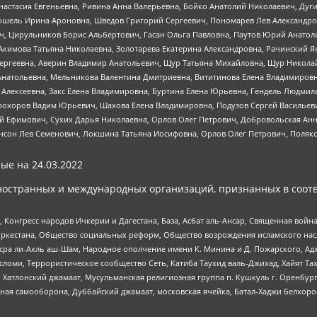
настасия Евгеньевна, Ривина Анна Валерьевна, Бойко Анатолий Николаевич, Дуг
ошель Ирина Ароновна, Шведов Григорий Сергеевич, Пономарев Лев Александро
ч, Цирульников Борис Альбертович, Гасан Ольга Павловна, Паутов Юрий Анато
Акимова Татьяна Николаевна, Золотарева Екатерина Александровна, Рачинский Я
Сергеевна, Аверин Владимир Анатольевич, Щур Татьяна Михайловна, Щур Никола
Анатольевна, Мельникова Валентина Дмитриевна, Вититинова Елена Владимировн
 Алексеевна, Закс Елена Владимировна, Буртина Елена Юрьевна, Гендель Людмил
рохоров Вадим Юрьевич, Шахова Елена Владимировна, Подузов Сергей Васильеви
й Ефимович, Сухих Дарья Николаевна, Орлов Олег Петрович, Добровольская Анн
нсон Лев Семенович, Локшина Татьяна Иосифовна, Орлов Олег Петрович, Поляк
ые на
24.03.2022
ностранных и международных организаций, признанных в соотв
нгресс народов Ичкерии и Дагестана, База, Асбат аль-Ансар, Священная война,
уркестана, Общество социальных реформ, Общество возрождения исламского насл
Нусра ли-Ахль аш-Шам, Народное ополчение имени К. Минина и Д. Пожарского, Ад
сломи, Террористическое сообщество Сеть, Катиба Таухид валь-Джихад, Хайят Тах
, Хатлонский джамаат, Мусульманская религиозная группа п. Кушкуль г. Оренбу
ная самооборона, Дуббайский джамаат, московская ячейка, Батал-Хаджи Белхор