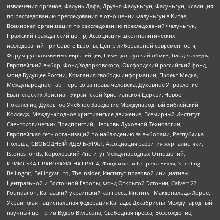
извлечения органов, Фалунь Дафа, Друзья Фалуньгун, Фалуньгун, Коалиция
по расследованию преследования в отношении Фалуньгун в Китае,
Всемирная организация по расследованию преследований Фалуньгун,
Пражский гражданский центр, Ассоциация школ политических
исследований при Совете Европы, Центр либеральной современности,
Форум русскоязычных европейцев, Немецко-русский обмен, Бард колледж,
Европейский выбор, Фонд Ходорковского, Оксфордский российский фонд,
Фонд Будущее России, Компания свободы информации, Проект Медиа,
Международное партнерство за права человека, Духовное Управление
Евангельских Христиан Украинской Христианской Церкви, Новое
Поколение, Духовное Учебное Заведение Международный Библейский
Колледж, Международное христианское движение, Всемирный Институт
Саентологических Предприятий, Церковь Духовной Технологии,
Европейская сеть организаций по наблюдению за выборами, Республика
Польша, СВОБОДНЫЙ ИДЕЛЬ-УРАЛ, Ассоциация развития журналистики,
IStories fonds, Королевский Институт Международных Отношений,
КРИМСЬКА ПРАВОЗАХИСНА ГРУПА, Фонд имени Генриха Бёлля, Stichting
Bellingcat, Bellingcat Ltd, The Insider, Институт правовой инициативы
Центральной и Восточной Европы, Фонд Открытой Эстонии, Calvert 22
Foundation, Канадский украинский конгресс, Институт Макдональда-Лорье,
Украинская национальная федерация Канады, Декабристы, Международный
научный центр им Вудро Вильсона, Свободная пресса, Возрождение,