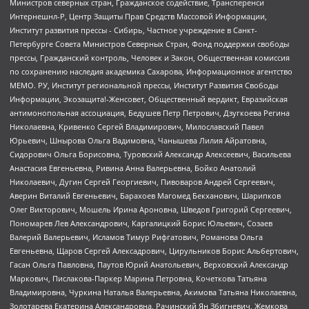
Министров северных стран, Гражданское содействие, Трансперенси
Интернешнл-Р, Центр Защиты Прав Средств Массовой Информации,
Институт развития прессы - Сибирь, Частное учреждение в Санкт-
Петербурге Совета Министров Северных Стран, Фонд поддержки свободы
прессы, Гражданский контроль, Человек и Закон, Общественная комиссия
по сохранению наследия академика Сахарова, Информационное агентство
МЕМО. РУ, Институт региональной прессы, Институт Развития Свободы
Информации, Экозащита!-Женсовет, Общественный вердикт, Евразийская
антимонопольная ассоциация, Бедушев Петр Петрович, Дзугкоева Регина
Николаевна, Кривенко Сергей Владимирович, Милославский Павел
Юрьевич, Шнырова Ольга Вадимовна, Чанышева Лилия Айратовна,
Сидорович Ольга Борисовна, Туровский Александр Алексеевич, Васильева
Анастасия Евгеньевна, Ривина Анна Валерьевна, Бойко Анатолий
Николаевич, Дугин Сергей Георгиевич, Пивоваров Андрей Сергеевич,
Аверин Виталий Евгеньевич, Барахоев Магомед Бекханович, Шарипков
Олег Викторович, Мошель Ирина Ароновна, Шведов Григорий Сергеевич,
Пономарев Лев Александрович, Каргалицкий Борис Юльевич, Созаев
Валерий Валерьевич, Исламов Тимур Рифгатович, Романова Ольга
Евгеньевна, Щаров Сергей Алексадрович, Цирульников Борис Альбертович,
Гасан Ольга Павловна, Паутов Юрий Анатольевич, Верховский Александр
Маркович, Пислакова-Паркер Марина Петровна, Кочеткова Татьяна
Владимировна, Чуркина Наталья Валерьевна, Акимова Татьяна Николаевна,
Золотарева Екатерина Александровна, Рачинский Ян Збигневич, Жемкова