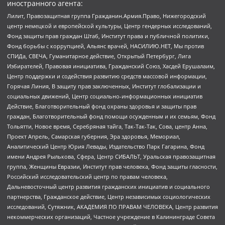
иностранного агента:
Лилит, Правозащитная группа Гражданин.Армия.Право, Нижегородский
центр немецкой и европейской культуры, Центр гендерных исследований,
Фонд защиты прав граждан Штаб, Институт права и публичной политики,
Фонд борьбы с коррупцией, Альянс врачей, НАСИЛИЮ.НЕТ, Мы против
СПИДа, СВЕЧА, Гуманитарное действие, Открытый Петербург, Лига
Избирателей, Правовая инициатива, Гражданский Союз, Хасдей Ерушалаим,
Центр поддержки и содействия развитию средств массовой информации,
Горячая Линия, В защиту прав заключенных, Институт глобализации и
социальных движений, Центр социально-информационных инициатив
Действие, Благотворительный фонд охраны здоровья и защиты прав
граждан, Благотворительный фонд помощи осужденным и их семьям, Фонд
Тольятти, Новое время, Серебряная тайга, Так-Так-Так, Сова, центр Анна,
Проект Апрель, Самарская губерния, Эра здоровья, Мемориал,
Аналитический Центр Юрия Левады, Издательство Парк Гагарина, Фонд
имени Андрея Рылькова, Сфера, Центр СИБАЛЬТ, Уральская правозащитная
группа, Женщины Евразии, Институт прав человека, Фонд защиты гласности,
Российский исследовательский центр по правам человека,
Дальневосточный центр развития гражданских инициатив и социального
партнерства, Гражданское действие, Центр независимых социологических
исследований, Сутяжник, АКАДЕМИЯ ПО ПРАВАМ ЧЕЛОВЕКА, Центр развития
некоммерческих организаций, Частное учреждение в Калининграде Совета