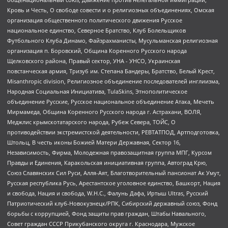
Кровь и Честь, О свободе совести и о религиозных объединениях, Омская
организация общественного политического движения Русское
национальное единство, Северное Братство, Клуб Болельщиков
Футбольного Клуба Динамо, Файзрахманисты, Мусульманская религиозная
организация п. Боровский, Община Коренного Русского народа
Щелковского района, Правый сектор, УНА - УНСО, Украинская
повстанческая армия, Тризуб им. Степана Бандеры, Братство, Белый Крест,
Misanthropic division, Религиозное объединение последователей инглиизма,
Народная Социальная Инициатива, TulaSkins, Этнополитическое
объединение Русские, Русское национальное объединение Атака, Мечеть
Мирмамеда, Община Коренного Русского народа г. Астрахани, ВОЛЯ,
Меджлис крымскотатарского народа, Рубеж Севера, ТОЙС, О
противодействии экстремистской деятельности, РЕВТАТПОД, Артподготовка,
Штольц, В честь иконы Божией Матери Державная, Сектор 16,
Независимость, Фирма, Молодежная правозащитная группа МПГ, Курсом
Правды и Единения, Каракольская инициативная группа, Автоград Крю,
Союз Славянских Сил Руси, Алля-Аят, Благотворительный пансионат Ак Умут,
Русская республика Русь, Арестантское уголовное единство, Башкорт, Нация
и свобода, Нация и свобода, W.H.С., Фалунь Дафа, Иртыш Ultras, Русский
Патриотический клуб-Новокузнецк/РПК, Сибирский державный союз, Фонд
борьбы с коррупцией, Фонд защиты прав граждан, Штабы Навального,
Совет граждан СССР Прикубанского округа г. Краснодара, Мужское