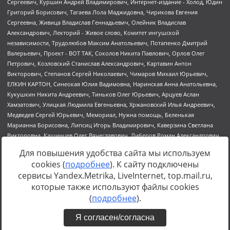
Для повышения удобства сайта мы используем
cookies (
подробнее
). К сайту подключены
сервисы Yandex.Metrika, LiveInternet, top.mail.ru,
Источник:
https://minjust.gov.ru/uploaded/files/reestr-
которые также используют файлы cookies
inostrannyih-agentov-22-03-2024.pdf
данные на
22.03.2024
(
подробнее
).
Я согласен/согласна