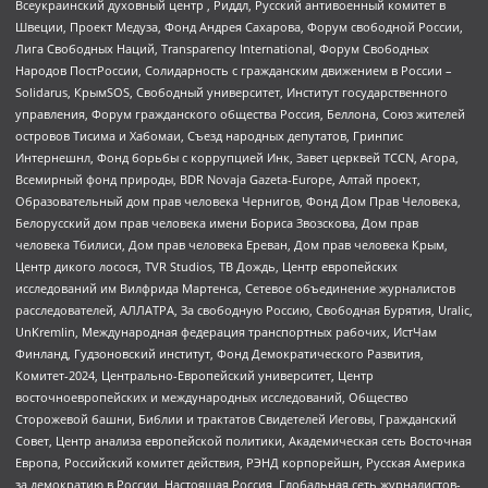
Всеукраинский духовный центр , Риддл, Русский антивоенный комитет в
Швеции, Проект Медуза, Фонд Андрея Сахарова, Форум свободной России,
Лига Свободных Наций, Transparеncy International, Форум Свободных
Народов ПостРоссии, Солидарность с гражданским движением в России –
Solidarus, КрымSOS, Свободный университет, Институт государственного
управления, Форум гражданского общества Россия, Беллона, Союз жителей
островов Тисима и Хабомаи, Съезд народных депутатов, Гринпис
Интернешнл, Фонд борьбы с коррупцией Инк, Завет церквей TCCN, Агора,
Всемирный фонд природы, BDR Novaja Gazeta-Europe, Алтай проект,
Образовательный дом прав человека Чернигов, Фонд Дом Прав Человека,
Белорусский дом прав человека имени Бориса Звозскова, Дом прав
человека Тбилиси, Дом прав человека Ереван, Дом прав человека Крым,
Центр дикого лосося, TVR Studios, ТВ Дождь, Центр европейских
исследований им Вилфрида Мартенса, Сетевое объединение журналистов
расследователей, АЛЛАТРА, За свободную Россию, Свободная Бурятия, Uralic,
UnKremlin, Международная федерация транспортных рабочих, ИстЧам
Финланд, Гудзоновский институт, Фонд Демократического Развития,
Комитет-2024, Центрально-Европейский университет, Центр
восточноевропейских и международных исследований, Общество
Сторожевой башни, Библии и трактатов Свидетелей Иеговы, Гражданский
Совет, Центр анализа европейской политики, Академическая сеть Восточная
Европа, Российский комитет действия, РЭНД корпорейшн, Русская Америка
за демократию в России, Настоящая Россия, Глобальная сеть журналистов-