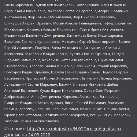
Елена Борисовна, Гудков Лев Дмитриевич, Илларионова Юлия Юрьевна,
Саранг Анна Васильевна, Захарова Светлана Сергеевна, Аверин Владимир
Анатольевич, Щур Татьяна Михайловна, Щур Николай Алексеевич,
Блинушов Андрей Юрьевич, Мосин Алексей Геннадьевич, Гефтер Валентин
Михайлович, Симонов Алексей Кириллович, Флиге Ирина Анатольевна,
Мельникова Валентина Дмитриевна, Вититинова Елена Владимировна,
Баженова Светлана Куприяновна, Максимов Сергей Владимирович, Беляев
Сергей Иванович, Голубева Елена Николаевна, Ганнушкина Светлана
Алексеевна, Закс Елена Владимировна, Буртина Елена Юрьевна, Гендель
Людмила Залмановна, Кокорина Екатерина Алексеевна, Шуманов Илья
Вячеславович, Арапова Галина Юрьевна, Свечников Анатолий Мариевич,
Прохоров Вадим Юрьевич, Шахова Елена Владимировна, Подузов Сергей
Васильевич, Протасова Ирина Вячеславовна, Литинский Леонид Борисович,
Лукашевский Сергей Маркович, Бахмин Вячеслав Иванович, Шабад
Анатолий Ефимович, Сухих Дарья Николаевна, Орлов Олег Петрович,
Добровольская Анна Дмитриевна, Королева Александра Евгеньевна,
Смирнов Владимир Александрович, Вицин Сергей Ефимович, Золотухин
Борис Андреевич, Левинсон Лев Семенович, Локшина Татьяна Иосифовна,
Орлов Олег Петрович, Полякова Мара Федоровна, Резник Генри Маркович,
Захаров Герман Константинович
Источник:
http://unro.minjust.ru/NKOForeignAgent.aspx
данные на
24.03.2022