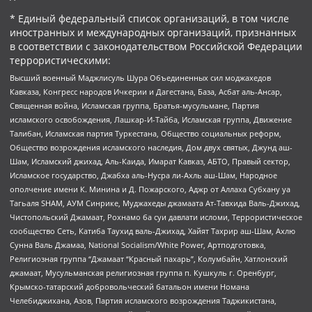
* Единый федеральный список организаций, в том числе
иностранных и международных организаций, признанных
в соответствии с законодательством Российской Федерации
террористическими:
Высший военный Маджлисуль Шура Объединенных сил моджахедов
Кавказа, Конгресс народов Ичкерии и Дагестана, База, Асбат аль-Ансар,
Священная война, Исламская группа, Братья-мусульмане, Партия
исламского освобождения, Лашкар-И-Тайба, Исламская группа, Движение
Талибан, Исламская партия Туркестана, Общество социальных реформ,
Общество возрождения исламского наследия, Дом двух святых, Джунд аш-
Шам, Исламский джихад, Аль-Каида, Имарат Кавказ, АБТО, Правый сектор,
Исламское государство, Джабха аль-Нусра ли-Ахль аш-Шам, Народное
ополчение имени К. Минина и Д. Пожарского, Аджр от Аллаха Субхану уа
Тагьаля SHAM, АУМ Синрике, Муджахеды джамаата Ат-Тавхида Валь-Джихад,
Чистопольский Джамаат, Рохнамо ба суи давлати исломи, Террористическое
сообщество Сеть, Катиба Таухид валь-Джихад, Хайят Тахрир аш-Шам, Ахлю
Сунна Валь Джамаа, National Socialism/White Power, Артподготовка,
Религиозная группа “Джамаат “Красный пахарь”, Колумбайн, Хатлонский
джамаат, Мусульманская религиозная группа п. Кушкуль г. Оренбург,
Крымско-татарский добровольческий батальон имени Номана
Челебиджихана, Азов, Партия исламского возрождения Таджикистана,