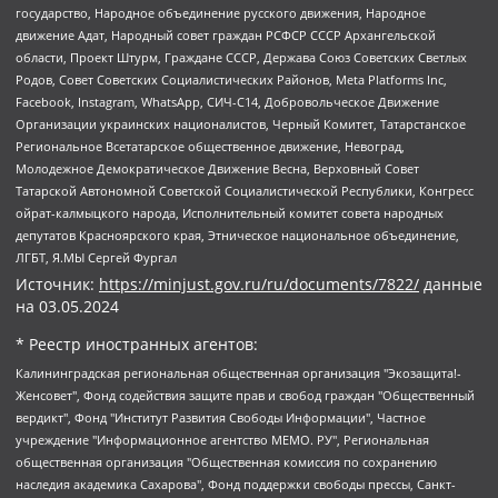
государство, Народное объединение русского движения, Народное
движение Адат, Народный совет граждан РСФСР СССР Архангельской
области, Проект Штурм, Граждане СССР, Держава Союз Советских Светлых
Родов, Совет Советских Социалистических Районов, Meta Platforms Inc,
Facebook, Instagram, WhatsApp, СИЧ-С14, Добровольческое Движение
Организации украинских националистов, Черный Комитет, Татарстанское
Региональное Всетатарское общественное движение, Невоград,
Молодежное Демократическое Движение Весна, Верховный Совет
Татарской Автономной Советской Социалистической Республики, Конгресс
ойрат-калмыцкого народа, Исполнительный комитет совета народных
депутатов Красноярского края, Этническое национальное объединение,
ЛГБТ, Я.МЫ Сергей Фургал
Источник:
https://minjust.gov.ru/ru/documents/7822/
данные
на
03.05.2024
* Реестр иностранных агентов:
Калининградская региональная общественная организация "Экозащита!-Женсовет", Фонд содействия защите прав и свобод граждан "Общественный вердикт", Фонд "Институт Развития Свободы Информации", Частное учреждение "Информационное агентство МЕМО. РУ", Региональная общественная организация "Общественная комиссия по сохранению наследия академика Сахарова", Фонд поддержки свободы прессы, Санкт-Петербургская общественная правозащитная организация "Гражданский контроль", Межрегиональная общественная организация "Информационно-просветительский центр "Мемориал", Региональный Фонд "Центр Защиты Прав Средств Массовой Информации", с 05.12.2023 Фонд "Центр Защиты Прав Средств массовой информации", Региональная общественная благотворительная организация помощи беженцам и мигрантам "Гражданское содействие", Негосударственное образовательное учреждение дополнительного профессионального образования (повышение квалификации) специалистов "АКАДЕМИЯ ПО ПРАВАМ ЧЕЛОВЕКА", Свердловская региональная общественная организация "Сутяжник", Автономная некоммерческая организация "Центр независимых социологических исследований", Союз общественных объединений "Российский исследовательский центр по правам человека", Региональное общественное учреждение научно-информационный центр "МЕМОРИАЛ", Некоммерческая организация "Фонд защиты гласности", Автономная некоммерческая организация "Институт прав человека", Городская общественная организация "Екатеринбургское общество "МЕМОРИАЛ", Городская общественная организация "Рязанское историко-просветительское и правозащитное общество "Мемориал" (Рязанский Мемориал), Челябинский региональный орган общественной самодеятельности – женское общественное объединение "Женщины Евразии", Челябинский региональный орган общественной самодеятельности "Уральская правозащитная группа", Фонд содействия защите здоровья и социальной справедливости имени Андрея Рылькова, Автономная Некоммерческая Организация "Аналитический Центр Юрия Левады", Автономная некоммерческая организация социальной поддержки населения "Проект Апрель", Региональная общественная организация помощи женщинам и детям, находящимся в кризисной ситуации "Информационно-методический центр "Анна", Фонд содействия развитию массовых коммуникаций и правовому просвещению "Так-так-Так", Фонд содействия устойчивому развитию "Серебряная тайга", Свердловский региональный общественный фонд социальных проектов "Новое время", "Idel.Реалии", Кавказ.Реалии, Крым.Реалии, Телеканал Настоящее Время, Татаро-башкирская служба Радио Свобода (Azatliq Radiosi), Радио Свободная Европа/Радио Свобода (PCE/PC), "Сибирь.Реалии", "Фактограф", Благотворительный фонд помощи осужденным и их семьям, Автономная некоммерческая организация "Институт глобализации и социальных движений", Фонд "В защиту прав заключенных", Частное учреждение "Центр поддержки и содействия развитию средств массовой информации", Пензенский региональный общественный благотворительный фонд "Гражданский союз", "Север.Реалии", Некоммерческая организация Фонд "Правовая инициатива", Общество с ограниченной ответственностью "Радио Свободная Европа/Радио Свобода", Чешское информационное агентство "MEDIUM-ORIENT", Красноярская региональная общественная организация "Мы против СПИДа", Камалягин Денис Николаевич, Маркелов Сергей Евгеньевич, Пономарев Лев Александрович, Савицкая Людмила Алексеевна, Автономная некоммерческая организация "Центр по работе с проблемой насилия "НАСИЛИЮ.НЕТ", Межрегиональный профессиональный союз работников здравоохранения "Альянс врачей", Юридическое лицо, зарегистрированное в Латвийской Республике, SIA "Medusa Project" (регистрационный номер 40103797863, дата регистрации 10.06.2014), Некоммерческая организация "Фонд по борьбе с коррупцией", Автономная некоммерческая организация "Институт права и публичной политики", Баданин Роман Сергеевич, Гликин Максим Александрович, Железнова Мария Михайловна, Лукьянова Юлия Сергеевна, Маетная Елизавета Витальевна, Маняхин Петр Борисович, Чуракова Ольга Владимировна, Ярош Юлия Петровна, Юридическое лицо "The Insider SIA", зарегистрированное в Риге, Латвийская Республика (дата регистрации 26.06.2015), являющееся администратором доменного имени интернет-издания "The Insider SIA", https://theins.ru, Постернак Алексей Евгеньевич, Рубин Михаил Аркадьевич, Анин Роман Александрович, Юридическое лицо Istories fonds, зарегистрированное в Латвийской Республике (регистрационный номер 50008295751, дата регистрации 24.02.2020), Великовский Дмитрий Александрович, Долинина Ирина Николаевна, Мароховская Алеся Алексеевна, Шлейнов Роман Юрьевич, Шмагун Олеся Валентиновна, Общество с ограниченной ответственностью "Альтаир 2021", Общество с ограниченной ответственностью "Вега 2021", Общество с ограниченной ответственностью "Главный редактор 2021", Общество с ограниченной ответственностью "Ромашки монолит", Важенков Артем Валерьевич, Ивановская областная общественная организация "Центр гендерных исследований", Гурман Юрий Альбертович, Медиапроект "ОВД-Инфо", Егоров Владимир Владимирович, Жилинский Владимир Александрович, Общество с ограниченной ответственностью "ЗП", Иванова София Юрьевна, Карезина Инна Павловна, Кильтау Екатерина Викторовна, Петров Алексей Викторович, Пискунов Сергей Евгеньевич, Смирнов Сергей Сергеевич, Тихонов Михаил Сергеевич, Общество с ограниченной ответственностью "ЖУРНАЛИСТ-ИНОСТРАННЫЙ АГЕНТ", Арапова Галина Юрьевна, Вольтская Татьяна Анатольевна, Американская компания "Mason G.E.S. Anonymous Foundation" (США), являющаяся владельцем интернет-издания https://mnews.world/, Компания "Stichting Bellingcat", зарегистрированная в Нидерландах (дата регистрации 11.07.2018), Захаров Андрей Вячеславович, Клепиковская Екатерина Дмитриевна, Общество с ограниченной ответственностью "МЕМО", Перл Роман Александрович, Симонов Евгений Алексеевич, Соловьева Елена Анатольевна, Сотников Даниил Владимирович, Сурначева Елизавета Дмитриевна, Автономная некоммерческая организация по защите прав человека и информированию населения "Якутия – Наше Мнение", Общество с ограниченной ответственностью "Москоу диджитал медиа", с 26.01.2023 Общество с ограниченной ответственностью "Чайка Белые сады", Ветошкина Валерия Валерьевна, Заговора Максим Александрович, Межрегиональное общественное движение "Российская ЛГБТ - сеть", Оленичев Максим Владимирович, Павлов Иван Юрьевич, Скворцова Елена Сергеевна, Общество с ограниченной ответственностью "Как бы инагент", Кочетков Игорь Викторович, Общество с ограниченной ответственностью "Честные выборы", Еланчик Олег Александрович, Общество с ограниченной ответственностью "Нобелевский призыв", Гималова Регина Эмилевна, Григорьев Андрей Валерьевич, Григорьева Алина Александровна, Ассоциация по содействию защите прав призывников, альтернативнослужащих и военнослужащих "Правозащитная группа "Гражданин.Армия.Право", Хисамова Регина Фаритовна, Автономная некоммерческая организация по реализации социально-правовых программ "Лилит", Дальневосточное общественное движение "Маяк", Санкт-Петербургская ЛГБТ-инициативная группа "Выход", Инициативная группа ЛГБТ+ "Реверс", Алексеев Андрей Викторович, Бекбулатова Таисия Львовна, Беляев Иван Михайлович, Владыкина Елена Сергеевна, Гельман Марат Александрович, Никульшина Вероника Юрьевна, Толоконникова Надежда Андреевна, Шендерович Виктор Анатольевич, Общество с ограниченной ответственностью "Данное сообщение", Общество с ограниченной ответственностью Издательский дом "Новая глава", Айнбиндер Александра Александровна, Московский комьюнити-центр для ЛГБТ+инициатив, Благотворительный фонд развития филантропии, Deutsche Welle (Германия, Kurt-Schumacher-Strasse 3, 53113 Bonn), Борзунова Мария Михайловна, Воробьев Виктор Викторович, Голубева Анна Львовна, Константинова Алла Михайловна, Малкова Ирина Владимировна, Мурадов Мурад Абдулгалимович, Осетинская Елизавета Николаевна, Понасенков Евгений Николаевич, Ганапольский Матвей Юрьевич, Киселев Евгений Алексеевич, Борухович Ирина Григорьевна, Дремин Иван Тимофеевич, Дубровский Дмитрий Викторович, Красноярская региональная общественная организация поддержки и развития альтернативных образовательных технологий и межкультурных коммуникаций "ИНТЕРРА", Маяковская Екатерина Алексеевна, Фейгин Марк Захарович, Филимонов Андрей Викторович, Дзугкоева Регина Николаевна, Доброхотов Роман Александрович, Дудь Юрий Александрович, Елкин Сергей Владимирович, Кругликов Кирилл Игоревич, Сабунаева Мария Леонидовна, Семенов Алексей Владимирович, Шаинян Карен Багратович, Шульман Екатерина Михайловна, Асафьев Артур Валерьевич, Вахштайн Виктор Семенович, Венедиктов Алексей Алексеевич, Лушникова Екатерина Евгеньевна, Волков Леонид Михайлович, Невзоров Александр Глебович, Пархоменко Сергей Борисович, Сироткин Ярослав Николаевич, Кара-Мурза Владимир Владимирович, Баранова Наталья Владимировна, Гозман Леонид Яковлевич, Кагарлицкий Борис Юльевич, Климарев Михаил Валерьевич, Милов Владимир Станиславович, Автономная некоммерческая организация Краснодарский центр современного искусства "Типография", Моргенштерн Алишер Тагирович, Соболь Любовь Эдуардовна, Общество с ограниченной ответственностью "ЛИЗА НОРМ", Каспаров Гарри Кимович, Ходорковский Михаил Борисович, Общество с ограниченной ответственностью "Апрельские тезисы", Данилович Ирина Брониславовна, Кашин Олег Владимирович, Петров Николай Владимирович, Пивоваров Алексей Владимирович, Соколов Михаил Владимирович, Цветкова Юлия Владимировна, Чичваркин Евгений Александрович, Комитет против пыток/Команда против пыток, Общество с ограниченной ответственностью "Первый научный", Общество с ограниченной ответственностью "Вертолет и ко", Белоцерковская Вероника Борисовна, Кац Максим Евгеньевич, Лазарева Татьяна Юрьевна, Шаведдинов Руслан Табризович, Яшин Илья Валерьевич, Общество с ограниченной ответственностью "Иноагент ААВ", Алешковский Дмитрий Петрович, Альбац Евгения Марковна, Быков Дмитрий Львович, Галямина Юлия Евгеньевна, Лойко Сергей Леонидович, Мартынов Кирилл Константинович, Медведев Сергей Александрович, Крашенинников Федор Геннадиевич, Гордеева Катерина Вл