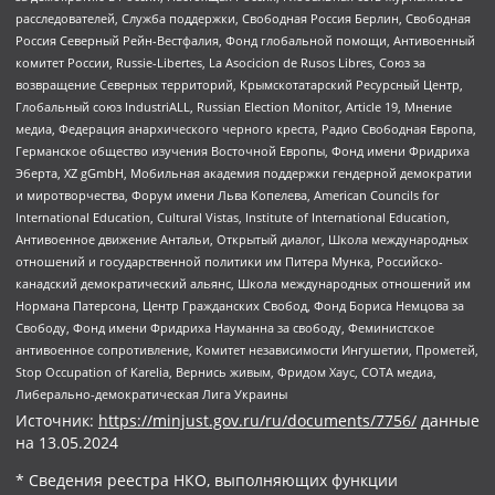
расследователей, Служба поддержки, Свободная Россия Берлин, Свободная
Россия Северный Рейн-Вестфалия, Фонд глобальной помощи, Антивоенный
комитет России, Russie-Libertes, La Asocicion de Rusos Libres, Союз за
возвращение Северных территорий, Крымскотатарский Ресурсный Центр,
Глобальный союз IndustriALL, Russian Election Monitor, Article 19, Мнение
медиа, Федерация анархического черного креста, Радио Свободная Европа,
Германское общество изучения Восточной Европы, Фонд имени Фридриха
Эберта, XZ gGmbH, Мобильная академия поддержки гендерной демократии
и миротворчества, Форум имени Льва Копелева, American Councils for
International Education, Cultural Vistas, Institute of International Education,
Антивоенное движение Антальи, Открытый диалог, Школа международных
отношений и государственной политики им Питера Мунка, Российско-
канадский демократический альянс, Школа международных отношений им
Нормана Патерсона, Центр Гражданских Свобод, Фонд Бориса Немцова за
Свободу, Фонд имени Фридриха Науманна за свободу, Феминистское
антивоенное сопротивление, Комитет независимости Ингушетии, Прометей,
Stop Occupation of Karelia, Вернись живым, Фридом Хаус, СОТА медиа,
Либерально-демократическая Лига Украины
Источник:
https://minjust.gov.ru/ru/documents/7756/
данные
на
13.05.2024
* Сведения реестра НКО, выполняющих функции