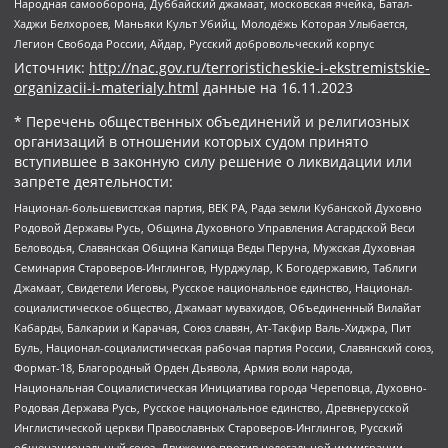
Народная самооборона, Дуббайский джамаат, московская ячейка, Батал-
Хаджи Белхороев, Маньяки Культ Убийц, Молодёжь Которая Улыбается,
Легион Свобода России, Айдар, Русский добровольческий корпус
Источник:
http://nac.gov.ru/terroristicheskie-i-ekstremistskie-
organizacii-i-materialy.html
данные на
16.11.2023
* Перечень общественных объединений и религиозных
организаций в отношении которых судом принято
вступившее в законную силу решение о ликвидации или
запрете деятельности:
Национал-большевистская партия, ВЕК РА, Рада земли Кубанской Духовно
Родовой Державы Русь, Община Духовного Управления Асгардской Веси
Беловодья, Славянская Община Капища Веды Перуна, Мужская Духовная
Семинария Староверов-Инглингов, Нурджулар, К Богодержавию, Таблиги
Джамаат, Свидетели Иеговы, Русское национальное единство, Национал-
социалистическое общество, Джамаат мувахидов, Объединенный Вилайат
Кабарды, Балкарии и Карачая, Союз славян, Ат-Такфир Валь-Хиджра, Пит
Буль, Национал-социалистическая рабочая партия России, Славянский союз,
Формат-18, Благородный Орден Дьявола, Армия воли народа,
Национальная Социалистическая Инициатива города Череповца, Духовно-
Родовая Держава Русь, Русское национальное единство, Древнерусской
Инглистической церкви Православных Староверов-Инглингов, Русский
общенациональный союз, Движение против нелегальной иммиграции,