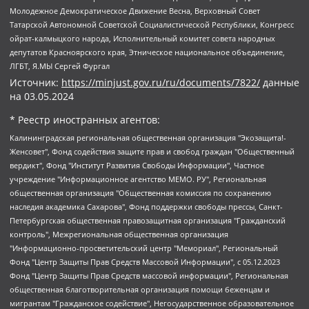
Молодежное Демократическое Движение Весна, Верховный Совет
Татарской Автономной Советской Социалистической Республики, Конгресс
ойрат-калмыцкого народа, Исполнительный комитет совета народных
депутатов Красноярского края, Этническое национальное объединение,
ЛГБТ, Я.МЫ Сергей Фургал
Источник:
https://minjust.gov.ru/ru/documents/7822/
данные
на
03.05.2024
* Реестр иностранных агентов:
Калининградская региональная общественная организация "Экозащита!-Женсовет", Фонд содействия защите прав и свобод граждан "Общественный вердикт", Фонд "Институт Развития Свободы Информации", Частное учреждение "Информационное агентство МЕМО. РУ", Региональная общественная организация "Общественная комиссия по сохранению наследия академика Сахарова", Фонд поддержки свободы прессы, Санкт-Петербургская общественная правозащитная организация "Гражданский контроль", Межрегиональная общественная организация "Информационно-просветительский центр "Мемориал", Региональный Фонд "Центр Защиты Прав Средств Массовой Информации", с 05.12.2023 Фонд "Центр Защиты Прав Средств массовой информации", Региональная общественная благотворительная организация помощи беженцам и мигрантам "Гражданское содействие", Негосударственное образовательное учреждение дополнительного профессионального образования (повышение квалификации) специалистов "АКАДЕМИЯ ПО ПРАВАМ ЧЕЛОВЕКА", Свердловская региональная общественная организация "Сутяжник", Автономная некоммерческая организация "Центр независимых социологических исследований", Союз общественных объединений "Российский исследовательский центр по правам человека", Региональное общественное учреждение научно-информационный центр "МЕМОРИАЛ", Некоммерческая организация "Фонд защиты гласности", Автономная некоммерческая организация "Институт прав человека", Городская общественная организация "Екатеринбургское общество "МЕМОРИАЛ", Городская общественная организация "Рязанское историко-просветительское и правозащитное общество "Мемориал" (Рязанский Мемориал), Челябинский региональный орган общественной самодеятельности – женское общественное объединение "Женщины Евразии", Челябинский региональный орган общественной самодеятельности "Уральская правозащитная группа", Фонд содействия защите здоровья и социальной справедливости имени Андрея Рылькова, Автономная Некоммерческая Организация "Аналитический Центр Юрия Левады", Автономная некоммерческая организация социальной поддержки населения "Проект Апрель", Региональная общественная организация помощи женщинам и детям, находящимся в кризисной ситуации "Информационно-методический центр "Анна", Фонд содействия развитию массовых коммуникаций и правовому просвещению "Так-так-Так", Фонд содействия устойчивому развитию "Серебряная тайга", Свердловский региональный общественный фонд социальных проектов "Новое время", "Idel.Реалии", Кавказ.Реалии, Крым.Реалии, Телеканал Настоящее Время, Татаро-башкирская служба Радио Свобода (Azatliq Radiosi), Радио Свободная Европа/Радио Свобода (PCE/PC), "Сибирь.Реалии", "Фактограф", Благотворительный фонд помощи осужденным и их семьям, Автономная некоммерческая организация "Институт глобализации и социальных движений", Фонд "В защиту прав заключенных", Частное учреждение "Центр поддержки и содействия развитию средств массовой информации", Пензенский региональный общественный благотворительный фонд "Гражданский союз", "Север.Реалии", Некоммерческая организация Фонд "Правовая инициатива", Общество с ограниченной ответственностью "Радио Свободная Европа/Радио Свобода", Чешское информационное агентство "MEDIUM-ORIENT", Красноярская региональная общественная организация "Мы против СПИДа", Камалягин Денис Николаевич, Маркелов Сергей Евгеньевич, Пономарев Лев Александрович, Савицкая Людмила Алексеевна, Автономная некоммерческая организация "Центр по работе с проблемой насилия "НАСИЛИЮ.НЕТ", Межрегиональный профессиональный союз работников здравоохранения "Альянс врачей", Юридическое лицо, зарегистрированное в Латвийской Республике, SIA "Medusa Project" (регистрационный номер 40103797863, дата регистрации 10.06.2014), Некоммерческая организация "Фонд по борьбе с коррупцией", Автономная некоммерческая организация "Институт права и публичной политики", Баданин Роман Сергеевич, Гликин Максим Александрович, Железнова Мария Михайловна, Лукьянова Юлия Сергеевна, Маетная Елизавета Витальевна, Маняхин Петр Борисович, Чуракова Ольга Владимировна, Ярош Юлия Петровна, Юридическое лицо "The Insider SIA", зарегистрированное в Риге, Латвийская Республика (дата регистрации 26.06.2015), являющееся администратором доменного имени интернет-издания "The Insider SIA", https://theins.ru, Постернак Алексей Евгеньевич, Рубин Михаил Аркадьевич, Анин Роман Александрович, Юридическое лицо Istories fonds, зарегистрированное в Латвийской Республике (регистрационный номер 50008295751, дата регистрации 24.02.2020), Великовский Дмитрий Александрович, Долинина Ирина Николаевна, Мароховская Алеся Алексеевна, Шлейнов Роман Юрьевич, Шмагун Олеся Валентиновна, Общество с ограниченной ответственностью "Альтаир 2021", Общество с ограниченной ответственностью "Вега 2021", Общество с ограниченной ответственностью "Главный редактор 2021", Общество с ограниченной ответственностью "Ромашки монолит", Важенков Артем Валерьевич, Ивановская областная общественная организация "Центр гендерных исследований", Гурман Юрий Альбертович, Медиапроект "ОВД-Инфо", Егоров Владимир Владимирович, Жилинский Владимир Александрович, Общество с ограниченной ответственностью "ЗП", Иванова София Юрьевна, Карезина Инна Павловна, Кильтау Екатерина Викторовна, Петров Алексей Викторович, Пискунов Сергей Евгеньевич, Смирнов Сергей Сергеевич, Тихонов Михаил Сергеевич, Общество с ограниченной ответственностью "ЖУРНАЛИСТ-ИНОСТРАННЫЙ АГЕНТ", Арапова Галина Юрьевна, Вольтская Татьяна Анатольевна, Американская компания "Mason G.E.S. Anonymous Foundation" (США), являющаяся владельцем интернет-издания https://mnews.world/, Компания "Stichting Bellingcat", зарегистрированная в Нидерландах (дата регистрации 11.07.2018), Захаров Андрей Вячеславович, Клепиковская Екатерина Дмитриевна, Общество с ограниченной ответственностью "МЕМО", Перл Роман Александрович, Симонов Евгений Алексеевич, Соловьева Елена Анатольевна, Сотников Даниил Владимирович, Сурначева Елизавета Дмитриевна, Автономная некоммерческая организация по защите прав человека и информированию населения "Якутия – Наше Мнение", Общество с ограниченной ответственностью "Москоу диджитал медиа", с 26.01.2023 Общество с ограниченной ответственностью "Чайка Белые сады", Ветошкина Валерия Валерьевна, Заговора Максим Александрович, Межрегиональное общественное движение "Российская ЛГБТ - сеть", Оленичев Максим Владимирович, Павлов Иван Юрьевич, Скворцова Елена Сергеевна, Общество с ограниченной ответственностью "Как бы инагент", Кочетков Игорь Викторович, Общество с ограниченной ответственностью "Честные выборы", Еланчик Олег Александрович, Общество с ограниченной ответственностью "Нобелевский призыв", Гималова Регина Эмилевна, Григорьев Андрей Валерьевич, Григорьева Алина Александровна, Ассоциация по содействию защите прав призывников, альтернативнослужащих и военнослужащих "Правозащитная группа "Гражданин.Армия.Право", Хисамова Регина Фаритовна, Автономная некоммерческая организация по реализации социально-правовых программ "Лилит", Дальневосточное общественное движение "Маяк", Санкт-Петербургская ЛГБТ-инициативная группа "Выход", Инициативная группа ЛГБТ+ "Реверс", Алексеев Андрей Викторович, Бекбулатова Таисия Львовна, Беляев Иван Михайлович, Владыкина Елена Сергеевна, Гельман Марат Александрович, Никульшина Вероника Юрьевна, Толоконникова Надежда Андреевна, Шендерович Виктор Анатольевич, Общество с ограниченной ответственностью "Данное сообщение", Общество с ограниченной ответственностью Издательский дом "Новая глава", Айнбиндер Александра Александровна, Московский комьюнити-центр для ЛГБТ+инициатив, Благотворительный фонд развития филантропии, Deutsche Welle (Германия, Kurt-Schumacher-Strasse 3, 53113 Bonn), Борзунова Мария Михайловна, Воробьев Виктор Викторович, Голубева Анна Львовна, Константинова Алла Михайловна, Малкова Ирина Владимировна, Мурадов Мурад Абдулгалимович, Осетинская Елизавета Николаевна, Понасенков Евгений Николаевич, Ганапольский Матвей Юрьевич, Киселев Евгений Алексеевич, Борухович Ирина Григорьевна, Дремин Иван Тимофеевич, Дубровский Дмитрий Викторович, Красноярская региональная общественная организация поддержки и развития альтернативных образовательных технологий и межкультурных коммуникаций "ИНТЕРРА", Маяковская Екатерина Алексеевна, Фейгин Марк Захарович, Филимонов Андрей Викторович, Дзугкоева Регина Николаевна, Доброхотов Роман Александрович, Дудь Юрий Александрович, Елкин Сергей Владимирович, Кругликов Кирилл Игоревич, Сабунаева Мария Леонидовна, Семенов Алексей Владимирович, Шаинян Карен Багратович, Шульман Екатерина Михайловна, Асафьев Артур Валерьевич, Вахштайн Виктор Семенович, Венедиктов Алексей Алексеевич, Лушникова Екатерина Евгеньевна, Волков Леонид Михайлович, Невзоров Александр Глебович, Пархоменко Сергей Борисович, Сироткин Ярослав Николаевич, Кара-Мурза Владимир Владимирович, Баранова Наталья Владимировна, Гозман Леонид Яковлевич, Кагарлицкий Борис Юльевич, Климарев Михаил Валерьевич, Милов Владимир Станиславович, Автономная некоммерческая организация Краснодарский центр современного искусства "Типография", Моргенштерн Алишер Тагирович, Соболь Любовь Эдуардовна, Общество с ограниченной ответственностью "ЛИЗА НОРМ", Каспаров Гарри Кимович, Ходорковский Михаил Борисович, Общество с ограниченной ответственностью "Апрельские тезисы", Данилович Ирина Брониславовна, Кашин Олег Владимирович, Петров Николай Владимирович, Пивоваров Алексей Владимирович, Соколов Михаил Владимирович, Цветкова Юлия Владимировна, Чичваркин Евгений Александрович, Комитет против пыток/Команда против пыток, Общество с ограниченной ответственностью "Первый научный", Общество с ограниченной ответственностью "Вертолет и ко", Белоцерковская Вероника Борисовна, Кац Максим Евгеньевич, Лазарева Татьяна Юрьевна, Шаведдинов Руслан Табризович, Яшин Илья Валерьевич, Общество с ограниченной ответственностью "Иноагент ААВ", Алешковский Дмитрий Петрович, Альбац Евгения Марковна, Быков Дмитрий Львович, Галямина Юлия Евгеньевна, Лойко Сергей Леонидович, Мартынов Кирилл Константинович, Медведев Сергей Александрович, Крашенинников Федор Геннадиевич, Гордеева Катерина Вл