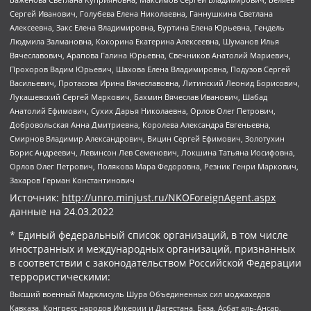
Сергей Иванович, Голубева Елена Николаевна, Ганнушкина Светлана
Алексеевна, Закс Елена Владимировна, Буртина Елена Юрьевна, Гендель
Людмила Залмановна, Кокорина Екатерина Алексеевна, Шуманов Илья
Вячеславович, Арапова Галина Юрьевна, Свечников Анатолий Мариевич,
Прохоров Вадим Юрьевич, Шахова Елена Владимировна, Подузов Сергей
Васильевич, Протасова Ирина Вячеславовна, Литинский Леонид Борисович,
Лукашевский Сергей Маркович, Бахмин Вячеслав Иванович, Шабад
Анатолий Ефимович, Сухих Дарья Николаевна, Орлов Олег Петрович,
Добровольская Анна Дмитриевна, Королева Александра Евгеньевна,
Смирнов Владимир Александрович, Вицин Сергей Ефимович, Золотухин
Борис Андреевич, Левинсон Лев Семенович, Локшина Татьяна Иосифовна,
Орлов Олег Петрович, Полякова Мара Федоровна, Резник Генри Маркович,
Захаров Герман Константинович
Источник:
http://unro.minjust.ru/NKOForeignAgent.aspx
данные на
24.03.2022
* Единый федеральный список организаций, в том числе
иностранных и международных организаций, признанных
в соответствии с законодательством Российской Федерации
террористическими:
Высший военный Маджлисуль Шура Объединенных сил моджахедов
Кавказа, Конгресс народов Ичкерии и Дагестана, База, Асбат аль-Ансар,