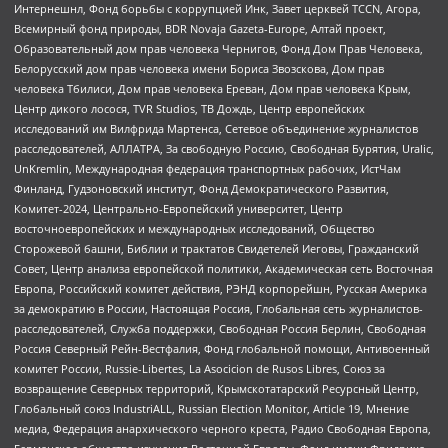
Интернешнл, Фонд борьбы с коррупцией Инк, Завет церквей TCCN, Агора,
Всемирный фонд природы, BDR Novaja Gazeta-Europe, Алтай проект,
Образовательный дом прав человека Чернигов, Фонд Дом Прав Человека,
Белорусский дом прав человека имени Бориса Звозскова, Дом прав
человека Тбилиси, Дом прав человека Ереван, Дом прав человека Крым,
Центр дикого лосося, TVR Studios, ТВ Дождь, Центр европейских
исследований им Вилфрида Мартенса, Сетевое объединение журналистов
расследователей, АЛЛАТРА, За свободную Россию, Свободная Бурятия, Uralic,
UnKremlin, Международная федерация транспортных рабочих, ИстЧам
Финланд, Гудзоновский институт, Фонд Демократического Развития,
Комитет-2024, Центрально-Европейский университет, Центр
восточноевропейских и международных исследований, Общество
Сторожевой башни, Библии и трактатов Свидетелей Иеговы, Гражданский
Совет, Центр анализа европейской политики, Академическая сеть Восточная
Европа, Российский комитет действия, РЭНД корпорейшн, Русская Америка
за демократию в России, Настоящая Россия, Глобальная сеть журналистов-
расследователей, Служба поддержки, Свободная Россия Берлин, Свободная
Россия Северный Рейн-Вестфалия, Фонд глобальной помощи, Антивоенный
комитет России, Russie-Libertes, La Asocicion de Rusos Libres, Союз за
возвращение Северных территорий, Крымскотатарский Ресурсный Центр,
Глобальный союз IndustriALL, Russian Election Monitor, Article 19, Мнение
медиа, Федерация анархического черного креста, Радио Свободная Европа,