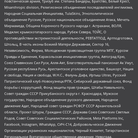
повстанческая армия, Тризуб им. Степана Бандеры, Братство, Белый Крест,
Misanthropic division, Религиозное объединение последователей инглиизма,
Народная Социальная Инициатива, TulaSkins, Этнополитическое
объединение Русские, Русское национальное объединение Атака, Мечеть
Мирмамеда, Община Коренного Русского народа г. Астрахани, ВОЛЯ,
Меджлис крымскотатарского народа, Рубеж Севера, ТОЙС, О
противодействии экстремистской деятельности, РЕВТАТПОД, Артподготовка,
Штольц, В честь иконы Божией Матери Державная, Сектор 16,
Независимость, Фирма, Молодежная правозащитная группа МПГ, Курсом
Правды и Единения, Каракольская инициативная группа, Автоград Крю,
Союз Славянских Сил Руси, Алля-Аят, Благотворительный пансионат Ак Умут,
Русская республика Русь, Арестантское уголовное единство, Башкорт, Нация
и свобода, Нация и свобода, W.H.С., Фалунь Дафа, Иртыш Ultras, Русский
Патриотический клуб-Новокузнецк/РПК, Сибирский державный союз, Фонд
борьбы с коррупцией, Фонд защиты прав граждан, Штабы Навального,
Совет граждан СССР Прикубанского округа г. Краснодара, Мужское
государство, Народное объединение русского движения, Народное
движение Адат, Народный совет граждан РСФСР СССР Архангельской
области, Проект Штурм, Граждане СССР, Держава Союз Советских Светлых
Родов, Совет Советских Социалистических Районов, Meta Platforms Inc,
Facebook, Instagram, WhatsApp, СИЧ-С14, Добровольческое Движение
Организации украинских националистов, Черный Комитет, Татарстанское
Региональное Всетатарское общественное движение, Невоград,