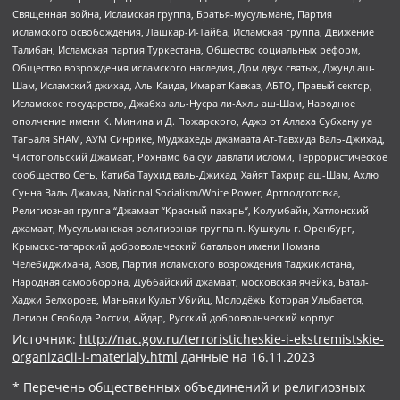
Священная война, Исламская группа, Братья-мусульмане, Партия
исламского освобождения, Лашкар-И-Тайба, Исламская группа, Движение
Талибан, Исламская партия Туркестана, Общество социальных реформ,
Общество возрождения исламского наследия, Дом двух святых, Джунд аш-
Шам, Исламский джихад, Аль-Каида, Имарат Кавказ, АБТО, Правый сектор,
Исламское государство, Джабха аль-Нусра ли-Ахль аш-Шам, Народное
ополчение имени К. Минина и Д. Пожарского, Аджр от Аллаха Субхану уа
Тагьаля SHAM, АУМ Синрике, Муджахеды джамаата Ат-Тавхида Валь-Джихад,
Чистопольский Джамаат, Рохнамо ба суи давлати исломи, Террористическое
сообщество Сеть, Катиба Таухид валь-Джихад, Хайят Тахрир аш-Шам, Ахлю
Сунна Валь Джамаа, National Socialism/White Power, Артподготовка,
Религиозная группа “Джамаат “Красный пахарь”, Колумбайн, Хатлонский
джамаат, Мусульманская религиозная группа п. Кушкуль г. Оренбург,
Крымско-татарский добровольческий батальон имени Номана
Челебиджихана, Азов, Партия исламского возрождения Таджикистана,
Народная самооборона, Дуббайский джамаат, московская ячейка, Батал-
Хаджи Белхороев, Маньяки Культ Убийц, Молодёжь Которая Улыбается,
Легион Свобода России, Айдар, Русский добровольческий корпус
Источник:
http://nac.gov.ru/terroristicheskie-i-ekstremistskie-
organizacii-i-materialy.html
данные на
16.11.2023
* Перечень общественных объединений и религиозных