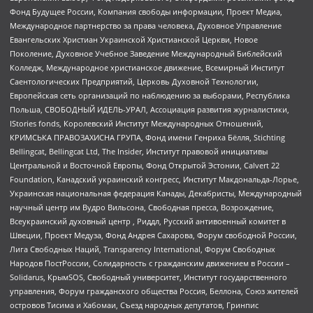
Фонд Будущее России, Компания свободы информации, Проект Медиа,
Международное партнерство за права человека, Духовное Управление
Евангельских Христиан Украинской Христианской Церкви, Новое
Поколение, Духовное Учебное Заведение Международный Библейский
Колледж, Международное христианское движение, Всемирный Институт
Саентологических Предприятий, Церковь Духовной Технологии,
Европейская сеть организаций по наблюдению за выборами, Республика
Польша, СВОБОДНЫЙ ИДЕЛЬ-УРАЛ, Ассоциация развития журналистики,
IStories fonds, Королевский Институт Международных Отношений,
КРИМСЬКА ПРАВОЗАХИСНА ГРУПА, Фонд имени Генриха Бёлля, Stichting
Bellingcat, Bellingcat Ltd, The Insider, Институт правовой инициативы
Центральной и Восточной Европы, Фонд Открытой Эстонии, Calvert 22
Foundation, Канадский украинский конгресс, Институт Макдональда-Лорье,
Украинская национальная федерация Канады, Декабристы, Международный
научный центр им Вудро Вильсона, Свободная пресса, Возрождение,
Всеукраинский духовный центр , Риддл, Русский антивоенный комитет в
Швеции, Проект Медуза, Фонд Андрея Сахарова, Форум свободной России,
Лига Свободных Наций, Transparеncy International, Форум Свободных
Народов ПостРоссии, Солидарность с гражданским движением в России –
Solidarus, КрымSOS, Свободный университет, Институт государственного
управления, Форум гражданского общества Россия, Беллона, Союз жителей
островов Тисима и Хабомаи, Съезд народных депутатов, Гринпис