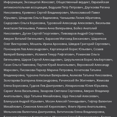
Информации, Экозащита!-Женсовет, Общественный вердикт, Евразийская
антимонопольная ассоциация, Бедушев Петр Петрович, Дзугкоева Регина
Николаевна, Кривенко Сергей Владимирович, Милославский Павел
Юрьевич, Шнырова Ольга Вадимовна, Чанышева Лилия Айратовна,
Сидорович Ольга Борисовна, Туровский Александр Алексеевич, Васильева
Анастасия Евгеньевна, Ривина Анна Валерьевна, Бойко Анатолий
Николаевич, Дугин Сергей Георгиевич, Пивоваров Андрей Сергеевич,
Аверин Виталий Евгеньевич, Барахоев Магомед Бекханович, Шарипков
Олег Викторович, Мошель Ирина Ароновна, Шведов Григорий Сергеевич,
Пономарев Лев Александрович, Каргалицкий Борис Юльевич, Созаев
Валерий Валерьевич, Исламов Тимур Рифгатович, Романова Ольга
Евгеньевна, Щаров Сергей Алексадрович, Цирульников Борис Альбертович,
Гасан Ольга Павловна, Паутов Юрий Анатольевич, Верховский Александр
Маркович, Пислакова-Паркер Марина Петровна, Кочеткова Татьяна
Владимировна, Чуркина Наталья Валерьевна, Акимова Татьяна Николаевна,
Золотарева Екатерина Александровна, Рачинский Ян Збигневич, Жемкова
Елена Борисовна, Гудков Лев Дмитриевич, Илларионова Юлия Юрьевна,
Саранг Анна Васильевна, Захарова Светлана Сергеевна, Аверин Владимир
Анатольевич, Щур Татьяна Михайловна, Щур Николай Алексеевич,
Блинушов Андрей Юрьевич, Мосин Алексей Геннадьевич, Гефтер Валентин
Михайлович, Симонов Алексей Кириллович, Флиге Ирина Анатольевна,
Мельникова Валентина Дмитриевна, Вититинова Елена Владимировна,
Баженова Светлана Куприяновна, Максимов Сергей Владимирович, Беляев