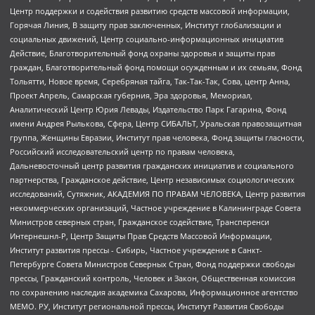
Центр поддержки и содействия развитию средств массовой информации,
Горячая Линия, В защиту прав заключенных, Институт глобализации и
социальных движений, Центр социально-информационных инициатив
Действие, Благотворительный фонд охраны здоровья и защиты прав
граждан, Благотворительный фонд помощи осужденным и их семьям, Фонд
Тольятти, Новое время, Серебряная тайга, Так-Так-Так, Сова, центр Анна,
Проект Апрель, Самарская губерния, Эра здоровья, Мемориал,
Аналитический Центр Юрия Левады, Издательство Парк Гагарина, Фонд
имени Андрея Рылькова, Сфера, Центр СИБАЛЬТ, Уральская правозащитная
группа, Женщины Евразии, Институт прав человека, Фонд защиты гласности,
Российский исследовательский центр по правам человека,
Дальневосточный центр развития гражданских инициатив и социального
партнерства, Гражданское действие, Центр независимых социологических
исследований, Сутяжник, АКАДЕМИЯ ПО ПРАВАМ ЧЕЛОВЕКА, Центр развития
некоммерческих организаций, Частное учреждение в Калининграде Совета
Министров северных стран, Гражданское содействие, Трансперенси
Интернешнл-Р, Центр Защиты Прав Средств Массовой Информации,
Институт развития прессы - Сибирь, Частное учреждение в Санкт-
Петербурге Совета Министров Северных Стран, Фонд поддержки свободы
прессы, Гражданский контроль, Человек и Закон, Общественная комиссия
по сохранению наследия академика Сахарова, Информационное агентство
МЕМО. РУ, Институт региональной прессы, Институт Развития Свободы