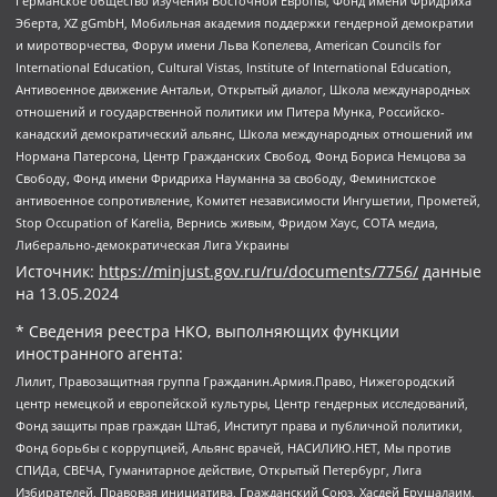
Германское общество изучения Восточной Европы, Фонд имени Фридриха
Эберта, XZ gGmbH, Мобильная академия поддержки гендерной демократии
и миротворчества, Форум имени Льва Копелева, American Councils for
International Education, Cultural Vistas, Institute of International Education,
Антивоенное движение Антальи, Открытый диалог, Школа международных
отношений и государственной политики им Питера Мунка, Российско-
канадский демократический альянс, Школа международных отношений им
Нормана Патерсона, Центр Гражданских Свобод, Фонд Бориса Немцова за
Свободу, Фонд имени Фридриха Науманна за свободу, Феминистское
антивоенное сопротивление, Комитет независимости Ингушетии, Прометей,
Stop Occupation of Karelia, Вернись живым, Фридом Хаус, СОТА медиа,
Либерально-демократическая Лига Украины
Источник:
https://minjust.gov.ru/ru/documents/7756/
данные
на
13.05.2024
* Сведения реестра НКО, выполняющих функции
иностранного агента:
Лилит, Правозащитная группа Гражданин.Армия.Право, Нижегородский
центр немецкой и европейской культуры, Центр гендерных исследований,
Фонд защиты прав граждан Штаб, Институт права и публичной политики,
Фонд борьбы с коррупцией, Альянс врачей, НАСИЛИЮ.НЕТ, Мы против
СПИДа, СВЕЧА, Гуманитарное действие, Открытый Петербург, Лига
Избирателей, Правовая инициатива, Гражданский Союз, Хасдей Ерушалаим,