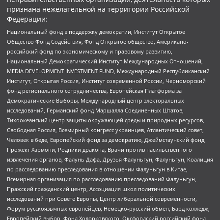
признана нежелательной на территории Российской
Федерации:
Национальный фонд в поддержку демократии, Институт Открытое
Общество Фонд Содействия, Фонд Открытое общество, Американо-
российский фонд по экономическому и правовому развитию,
Национальный Демократический Институт Международных Отношений,
MEDIA DEVELOPMENT INVESTMENT FUND, Международный Республиканский
Институт, Открытая Россия, Институт современной России, Черноморский
фонд регионального сотрудничества, Европейская Платформа за
Демократические Выборы, Международный центр электоральных
исследований, Германский фонд Маршалла Соединенных Штатов,
Тихоокеанский центр защиты окружающей среды и природных ресурсов,
Свободная Россия, Всемирный конгресс украинцев, Атлантический совет,
Человек в беде, Европейский фонд за демократию, Джеймстаунский фонд,
Прожект Хармони, Родники дракона, Врачи против насильственного
извлечения органов, Фалунь Дафа, Друзья Фалуньгун, Фалуньгун, Коалиция
по расследованию преследования в отношении Фалуньгун в Китае,
Всемирная организация по расследованию преследований Фалуньгун,
Пражский гражданский центр, Ассоциация школ политических
исследований при Совете Европы, Центр либеральной современности,
Форум русскоязычных европейцев, Немецко-русский обмен, Бард колледж,
Европейский выбор, Фонд Ходорковского, Оксфордский российский фонд,