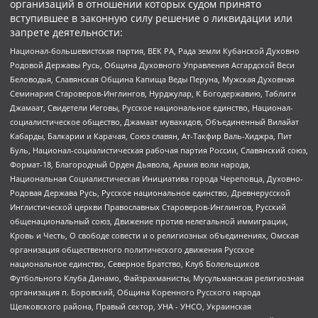
организаций в отношении которых судом принято
вступившее в законную силу решение о ликвидации или
запрете деятельности:
Национал-большевистская партия, ВЕК РА, Рада земли Кубанской Духовно
Родовой Державы Русь, Община Духовного Управления Асгардской Веси
Беловодья, Славянская Община Капища Веды Перуна, Мужская Духовная
Семинария Староверов-Инглингов, Нурджулар, К Богодержавию, Таблиги
Джамаат, Свидетели Иеговы, Русское национальное единство, Национал-
социалистическое общество, Джамаат мувахидов, Объединенный Вилайат
Кабарды, Балкарии и Карачая, Союз славян, Ат-Такфир Валь-Хиджра, Пит
Буль, Национал-социалистическая рабочая партия России, Славянский союз,
Формат-18, Благородный Орден Дьявола, Армия воли народа,
Национальная Социалистическая Инициатива города Череповца, Духовно-
Родовая Держава Русь, Русское национальное единство, Древнерусской
Инглистической церкви Православных Староверов-Инглингов, Русский
общенациональный союз, Движение против нелегальной иммиграции,
Кровь и Честь, О свободе совести и о религиозных объединениях, Омская
организация общественного политического движения Русское
национальное единство, Северное Братство, Клуб Болельщиков
Футбольного Клуба Динамо, Файзрахманисты, Мусульманская религиозная
организация п. Боровский, Община Коренного Русского народа
Щелковского района, Правый сектор, УНА - УНСО, Украинская