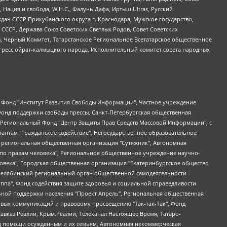
 Нация и свобода, W.H.С., Фалунь Дафа, Иртыш Ultras, Русский
ан СССР Прикубанского округа г. Краснодара, Мужское государство,
СССР, Держава Союз Советских Светлых Родов, Совет Советских
в, Черный Комитет, Татарстанское Региональное Всетатарское общественное
гресс ойрат-калмыцкого народа, Исполнительный комитет совета народных
евосточное общественное движение "Маяк", Санкт-Петербургская ЛГБТ-инициативная группа "Выход", Инициативная группа ЛГБТ+ "Реверс", Алексеев Андрей Викторович, Бекбулатова Таисия Львовна, Беляев Иван Михайлович, Владыкина Елена Сергеевна, Гельман Марат Александрович, Никульшина Вероника Юрьевна, Толоконникова Надежда Андреевна, Шендерович Виктор Анатольевич, Общество с ограниченной ответственностью "Данное сообщение", Общество с ограниченной ответственностью Издательский дом "Новая глава", Айнбиндер Александра Александровна, Московский комьюнити-центр для ЛГБТ+инициатив, Благотворительный фонд развития филантропии, Deutsche Welle (Германия, Kurt-Schumacher-Strasse 3, 53113 Bonn), Борзунова Мария Михайловна, Воробьев Виктор Викторович, Голубева Анна Львовна, Константинова Алла Михайловна, Малкова Ирина Владимировна, Мурадов Мурад Абдулгалимович, Осетинская Елизавета Николаевна, Понасенков Евгений Николаевич, Ганапольский Матвей Юрьевич, Киселев Евгений Алексеевич, Борухович Ирина Григорьевна, Дремин Иван Тимофеевич, Дубровский Дмитрий Викторович, Красноярская региональная общественная организация поддержки и развития альтернативных образовательных технологий и межкультурных коммуникаций "ИНТЕРРА", Маяковская Екатерина Алексеевна, Фейгин Марк Захарович, Филимонов Андрей Викторович, Дзугкоева Регина Николаевна, Доброхотов Роман Александрович, Дудь Юрий Александрович, Елкин Сергей Владимирович, Кругликов Кирилл Игоревич, Сабунаева Мария Леонидовна, Семенов Алексей Владимирович, Шаинян Карен Багратович, Шульман Екатерина Михайловна, Асафьев Артур Валерьевич, Вахштайн Виктор Семенович, Венедиктов Алексей Алексеевич, Лушникова Екатерина Евгеньевна, Волков Леонид Михайлович, Невзоров Александр Глебович, Пархоменко Сергей Борисович, Сироткин Ярослав Николаевич, Кара-Мурза Владимир Владимирович, Баранова Наталья Владимировна, Гозман Леонид Яковлевич, Кагарлицкий Борис Юльевич, Климарев Михаил Валерьевич, Милов Владимир Станиславович, Автономная некоммерческая организация Краснодарский центр современного искусства "Типография", Моргенштерн Алишер Тагирович, Соболь Любовь Эдуардовна, Общество с ограниченной ответственностью "ЛИЗА НОРМ", Каспаров Гарри Кимович, Ходорковский Михаил Борисович, Общество с ограниченной ответственностью "Апрельские тезисы", Данилович Ирина Брониславовна, Кашин Олег Владимирович, Петров Николай Владимирович, Пивоваров Алексей Владимирович, Соколов Михаил Владимирович, Цветкова Юлия Владимировна, Чичваркин Евгений Александрович, Комитет против пыток/Команда против пыток, Общество с ограниченной ответственностью "Первый научный", Общество с ограниченной ответственностью "Вертолет и ко", Белоцерковская Вероника Борисовна, Кац Максим Евгеньевич, Лазарева Татьяна Юрьевна, Шаведдинов Руслан Табризович, Яшин Илья Валерьевич, Общество с ограниченной ответственностью "Иноагент ААВ", Алешковский Дмитрий Петрович, Альбац Евгения Марковна, Быков Дмитрий Львович, Галямина Юлия Евгеньевна, Лойко Сергей Леонидович, Мартынов Кирилл Константинович, Медведев Сергей Александрович, Крашенинников Федор Геннадиевич, Гордеева Катерина Вл