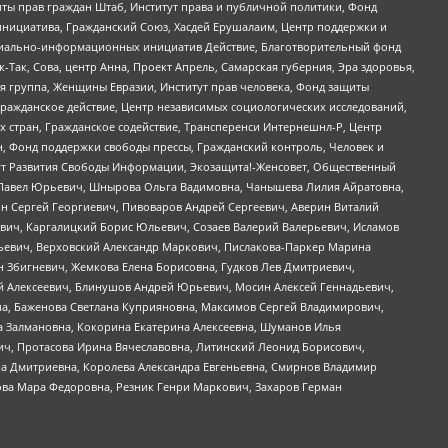
ты прав граждан Штаб, Институт права и публичной политики, Фонд
инициатива, Гражданский Союз, Хасдей Ерушалаим, Центр поддержки и
социально-информационных инициатив Действие, Благотворительный фонд
Так, Сова, центр Анна, Проект Апрель, Самарская губерния, Эра здоровья,
я группа, Женщины Евразии, Институт прав человека, Фонд защиты
Гражданское действие, Центр независимых социологических исследований,
стран, Гражданское содействие, Трансперенси Интернешнл-Р, Центр
н, Фонд поддержки свободы прессы, Гражданский контроль, Человек и
тут Развития Свободы Информации, Экозащита!-Женсовет, Общественный
й Павел Юрьевич, Шнырова Ольга Вадимовна, Чанышева Лилия Айратовна,
ин Сергей Георгиевич, Пивоваров Андрей Сергеевич, Аверин Виталий
вич, Каргалицкий Борис Юльевич, Созаев Валерий Валерьевич, Исламов
льевич, Верховский Александр Маркович, Пислакова-Паркер Марина
н Збигневич, Жемкова Елена Борисовна, Гудков Лев Дмитриевич,
й Алексеевич, Блинушов Андрей Юрьевич, Мосин Алексей Геннадьевич,
а, Баженова Светлана Куприяновна, Максимов Сергей Владимирович,
а Залмановна, Кокорина Екатерина Алексеевна, Шуманов Илья
ч, Протасова Ирина Вячеславовна, Литинский Леонид Борисович,
а Дмитриевна, Королева Александра Евгеньевна, Смирнов Владимир
ова Мара Федоровна, Резник Генри Маркович, Захаров Герман