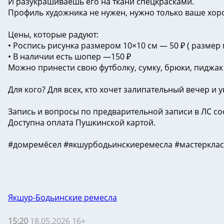
И разукрашиваешь его на ткани спецкрасками.
Профиль художника не нужен, нужно только ваше хор
Цены, которые радуют:
• Роспись рисунка размером 10×10 см — 50 ₽ ( размер 
• В наличии есть шопер —150 ₽
Можно принести свою футболку, сумку, брюки, пиджак
Для кого? Для всех, кто хочет залипательный вечер и 
Запись и вопросы по предварительной записи в ЛС со
Доступна оплата Пушкинской картой.
#домремёсел #якшурбодьинскиеремесла #мастерклас
Якшур-Бодьинские ремесла
15:20
18.05.2026 16+