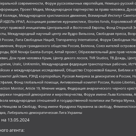
беральной современности, Форум русскоязычных европейцев, Немецко-русский о
формации, Проект Медиа, Международное партнерство за права человека, Духов
 Колледж, Международное христианское движение, Всемирный Институт Саентол
 ИДЕЛЬ-УРАЛ, Ассоциация развития журналистики, IStories fonds, Королевск
r, Институт правовой инициативы Центральной и Восточной Европы, Фонд Открытой Э
ты, Международный научный центр им Вудро Вильсона, Свободная пресса, Возро
России, Лига Свободных Наций, Transparеncy International, Форум Свободных Н
правления, Форум гражданского общества Россия, Беллона, Союз жителей острово
роды, BDR Novaja Gazeta-Europe, Алтай проект, Образовательный дом прав челов
еван, Дом прав человека Крым, Центр дикого лосося, TVR Studios, ТВ Дождь, Це
урятия, Uralic, UnKremlin, Международная федерация транспортных рабочих, Ист
ейских и международных исследований, Общество Сторожевой башни, Библии и тр
омитет действия, РЭНД корпорейшн, Русская Америка за демократию в России, Н
фалия, Фонд глобальной помощи, Антивоенный комитет России, Russie-Libertes, L
lection Monitor, Article 19, Мнение медиа, Федерация анархического черного кр
и гендерной демократии и миротворчества, Форум имени Льва Копелева, American C
г, Школа международных отношений и государственной политики им Питера Мунка
 Немцова за Свободу, Фонд имени Фридриха Науманна за свободу, Феминистско
медиа, Либерально-демократическая Лига Украины
 на
13.05.2024
ого агента: