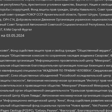
ая республика Русь, Арестантское уголовное единство, Башкорт, Нация и свобода,
орьбы с коррупцией, Фонд защиты прав граждан, Штабы Навального, Совет гражд
ный совет граждан РСФСР СССР Архангельской области, Проект Штурм, Граждане 
tsApp, СИЧ-С14, Добровольческое Движение Организации украинских националисто
ный Совет Татарской Автономной Советской Социалистической Республики, Кон
БТ, Я.МЫ Сергей Фургал
 на
03.05.2024
мная некоммерческая организация "Центр по работе с проблемой насилия "НАСИЛИЮ.НЕТ", Межрегиональный профессиональный союз работников здравоохранения "Альянс врачей", Юридическое лицо, зарегистрированное в Латвийской Республике, SIA "Medusa Project" (регистрационный номер 40103797863, дата регистрации 10.06.2014), Некоммерческая организация "Фонд по борьбе с коррупцией", Автономная некоммерческая организация "Институт права и публичной политики", Баданин Роман Сергеевич, Гликин Максим Александрович, Железнова Мария Михайловна, Лукьянова Юлия Сергеевна, Маетная Елизавета Витальевна, Маняхин Петр Борисович, Чуракова Ольга Владимировна, Ярош Юлия Петровна, Юридическое лицо "The Insider SIA", зарегистрированное в Риге, Латвийская Республика (дата регистрации 26.06.2015), являющееся администратором доменного имени интернет-издания "The Insider SIA", https://theins.ru, Постернак Алексей Евгеньевич, Рубин Михаил Аркадьевич, Анин Роман Александрович, Юридическое лицо Istories fonds, зарегистрированное в Латвийской Республике (регистрационный номер 50008295751, дата регистрации 24.02.2020), Великовский Дмитрий Александрович, Долинина Ирина Николаевна, Мароховская Алеся Алексеевна, Шлейнов Роман Юрьевич, Шмагун Олеся Валентиновна, Общество с ограниченной ответственностью "Альтаир 2021", Общество с ограниченной ответственностью "Вега 2021", Общество с ограниченной ответственностью "Главный редактор 2021", Общество с ограниченной ответственностью "Ромашки монолит", Важенков Артем Валерьевич, Ивановская областная общественная организация "Центр гендерных исследований", Гурман Юрий Альбертович, Медиапроект "ОВД-Инфо", Егоров Владимир Владимирович, Жилинский Владимир Александрович, Общество с ограниченной ответственностью "ЗП", Иванова София Юрьевна, Карезина Инна Павловна, Кильтау Екатерина Викторовна, Петров Алексей Викторович, Пискунов Сергей Евгеньевич, Смирнов Сергей Сергеевич, Тихонов Михаил Сергеевич, Общество с ограниченной ответственностью "ЖУРНАЛИСТ-ИНОСТРАННЫЙ АГЕНТ", Арапова Галина Юрьевна, Вольтская Татьяна Анатольевна, Американская компания "Mason G.E.S. Anonymous Foundation" (США), являющаяся владельцем интернет-издания https://mnews.world/, Компания "Stichting Bellingcat", зарегистрированная в Нидерландах (дата регистрации 11.07.2018), Захаров Андрей Вячеславович, Клепиковская Екатерина Дмитриевна, Общество с ограниченной ответственностью "МЕМО", Перл Роман Александрович, Симонов Евгений Алексеевич, Соловьева Елена Анатольевна, Сотников Даниил Владимирович, Сурначева Елизавета Дмитриевна, Автономная некоммерческая организация по защите прав человека и информированию населения "Якутия – Наше Мнение", Общество с ограниченной ответственностью "Москоу диджитал медиа", с 26.01.2023 Общество с ограниченной ответственностью "Чайка Белые сады", Ветошкина Валерия Валерьевна, Заговора Максим Александрович, Межрегиональное общественное движение "Российская ЛГБТ - сеть", Оленичев Максим Владимирович, Павлов Иван Юрьевич, Скворцова Елена Сергеевна, Общество с ограниченной ответственностью "Как бы инагент", Кочетков Игорь Викторович, Общество с ограниченной ответственностью "Честные выборы", Еланчик Олег Александрович, Общество с ограниченной ответственностью "Нобелевский призыв", Гималова Регина Эмилевна, Григорьев Андрей Валерьевич, Григорьева Алина Александровна, Ассоциация по содействию защите прав призывников, альтернативнослужащих и военнослужащих "Правозащитная группа "Гражданин.Армия.Право", Хисамова Регина Фаритовна, Автономная некоммерческая организация по реализации социально-правовых программ "Лилит", Дальн