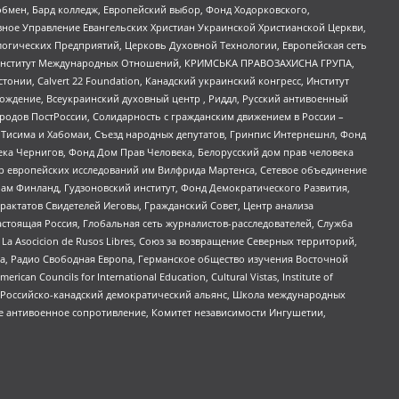
бмен, Бард колледж, Европейский выбор, Фонд Ходорковского,
ное Управление Евангельских Христиан Украинской Христианской Церкви,
огических Предприятий, Церковь Духовной Технологии, Европейская сеть
ий Институт Международных Отношений, КРИМСЬКА ПРАВОЗАХИСНА ГРУПА,
стонии, Calvert 22 Foundation, Канадский украинский конгресс, Институт
ждение, Всеукраинский духовный центр , Риддл, Русский антивоенный
ародов ПостРоссии, Солидарность с гражданским движением в России –
в Тисима и Хабомаи, Съезд народных депутатов, Гринпис Интернешнл, Фонд
ека Чернигов, Фонд Дом Прав Человека, Белорусский дом прав человека
нтр европейских исследований им Вилфрида Мартенса, Сетевое объединение
Чам Финланд, Гудзоновский институт, Фонд Демократического Развития,
актатов Свидетелей Иеговы, Гражданский Совет, Центр анализа
астоящая Россия, Глобальная сеть журналистов-расследователей, Служба
a Asocicion de Rusos Libres, Союз за возвращение Северных территорий,
еста, Радио Свободная Европа, Германское общество изучения Восточной
ouncils for International Education, Cultural Vistas, Institute of
, Российско-канадский демократический альянс, Школа международных
е антивоенное сопротивление, Комитет независимости Ингушетии,