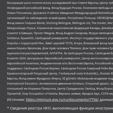
Ассоциация школ политических исследований при Совете Европы, Центр ли
Оксфордский российский фонд, Фонд Будущее России, Компания свободы ин
Новое Поколение, Духовное Учебное Заведение Международный Библейский
организаций по наблюдению за выборами, Республика Польша, СВОБОДНЫЙ
Фонд имени Генриха Бёлля, Stichting Bellingcat, Bellingcat Ltd, The Inside
Макдональда-Лорье, Украинская национальная федерация Канады, Декабрис
комитет в Швеции, Проект Медуза, Фонд Андрея Сахарова, Форум свободной 
Solidarus, КрымSOS, Свободный университет, Институт государственного у
борьбы с коррупцией Инк, Завет церквей TCCN, Агора, Всемирный фонд при
имени Бориса Звозскова, Дом прав человека Тбилиси, Дом прав человека Ер
журналистов расследователей, АЛЛАТРА, За свободную Россию, Свободная Б
Комитет-2024, Центрально-Европейский университет, Центр восточноевроп
европейской политики, Академическая сеть Восточная Европа, Российский к
поддержки, Свободная Россия Берлин, Свободная Россия Северный Рейн-Вест
Крымскотатарский Ресурсный Центр, Глобальный союз IndustriALL, Russian E
Европы, Фонд имени Фридриха Эберта, XZ gGmbH, Мобильная академия поддержк
International Education, Антивоенное движение Антальи, Открытый диало
отношений им Нормана Патерсона, Центр Гражданских Свобод, Фонд Бориса
Прометей, Stop Occupation of Karelia, Вернись живым, Фридом Хаус, СОТА 
Источник:
https://minjust.gov.ru/ru/documents/7756/
данные
* Сведения реестра НКО, выполняющих функции иностранн