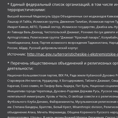
* Единый федеральный список организаций, в том числе и
террористическими:
Высший военный Маджлисуль Шура Объединенных сил моджахедов Кавказа, Ко
Лашкар-И-Тайба, Исламская группа, Движение Талибан, Исламская партия Т
Имарат Кавказ, АБТО, Правый сектор, Исламское государство, Джабха аль-
Ат-Тавхида Валь-Джихад, Чистопольский Джамаат, Рохнамо ба суи давлати и
Артподготовка, Религиозная группа “Джамаат “Красный пахарь”, Колумбайн
Челебиджихана, Азов, Партия исламского возрождения Таджикистана, Народ
России, Айдар, Русский добровольческий корпус
Источник:
http://nac.gov.ru/terroristicheskie-i-ekstremistskie-
* Перечень общественных объединений и религиозных орг
деятельности:
Национал-большевистская партия, ВЕК РА, Рада земли Кубанской Духовно
Староверов-Инглингов, Нурджулар, К Богодержавию, Таблиги Джамаат, Сви
Карачая, Союз славян, Ат-Такфир Валь-Хиджра, Пит Буль, Национал-социал
Инициатива города Череповца, Духовно-Родовая Держава Русь, Русское н
нелегальной иммиграции, Кровь и Честь, О свободе совести и о религиоз
Футбольного Клуба Динамо, Файзрахманисты, Мусульманская религиозная о
им. Степана Бандеры, Братство, Белый Крест, Misanthropic division, Рели
объединение Атака, Мечеть Мирмамеда, Община Коренного Русского народа
Артподготовка, Штольц, В честь иконы Божией Матери Державная, Сектор 1