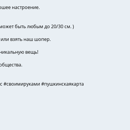
ошее настроение.
может быть любым до 20/30 см. )
 или взять наш шопер.
уникальную вещь!
общества.
с #своимируками #пушкинскаякарта