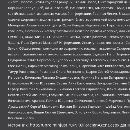
Лилит, Правозащитная группа Гражданин.Армия.Право, Нижегородский цент
борьбы с коррупцией, Альянс врачей, НАСИЛИЮ.НЕТ, Мы против СПИДа, СВЕ
содействия развитию средств массовой информации, Горячая Линия, В защ
охраны здоровья и защиты прав граждан, Благотворительный фонд помощи ос
Мемориал, Аналитический Центр Юрия Левады, Издательство Парк Гагарина
гласности, Российский исследовательский центр по правам человека, Даль
Сутяжник, АКАДЕМИЯ ПО ПРАВАМ ЧЕЛОВЕКА, Центр развития некоммерческих
Защиты Прав Средств Массовой Информации, Институт развития прессы - Си
Закон, Общественная комиссия по сохранению наследия академика Сахаров
вердикт, Евразийская антимонопольная ассоциация, Бедушев Петр Петрови
Сидорович Ольга Борисовна, Туровский Александр Алексеевич, Васильева А
Евгеньевич, Барахоев Магомед Бекханович, Шарипков Олег Викторович, М
Тимур Рифгатович, Романова Ольга Евгеньевна, Щаров Сергей Алексадрови
Петровна, Кочеткова Татьяна Владимировна, Чуркина Наталья Валерьевна, 
Илларионова Юлия Юрьевна, Саранг Анна Васильевна, Захарова Светлана 
Гефтер Валентин Михайлович, Симонов Алексей Кириллович, Флиге Ирина 
Беляев Сергей Иванович, Голубева Елена Николаевна, Ганнушкина Светлана
Вячеславович, Арапова Галина Юрьевна, Свечников Анатолий Мариевич, П
Лукашевский Сергей Маркович, Бахмин Вячеслав Иванович, Шабад Анатоли
Александрович, Вицин Сергей Ефимович, Золотухин Борис Андреевич, Леви
Константинович
Источник:
http://unro.minjust.ru/NKOForeignAgent.aspx
данн