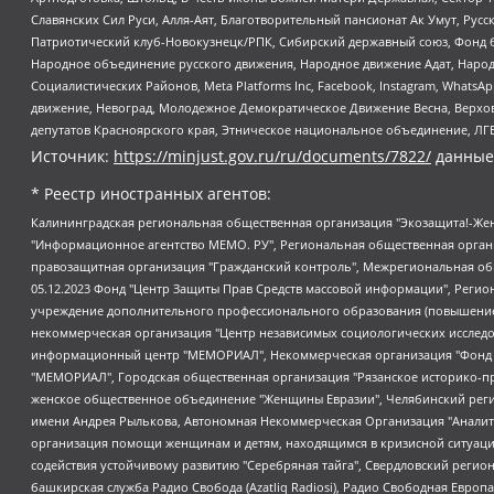
Славянских Сил Руси, Алля-Аят, Благотворительный пансионат Ак Умут, Русск
Патриотический клуб-Новокузнецк/РПК, Сибирский державный союз, Фонд б
Народное объединение русского движения, Народное движение Адат, Народ
Социалистических Районов, Meta Platforms Inc, Facebook, Instagram, Wha
движение, Невоград, Молодежное Демократическое Движение Весна, Верхов
депутатов Красноярского края, Этническое национальное объединение, ЛГ
Источник:
https://minjust.gov.ru/ru/documents/7822/
данные
* Реестр иностранных агентов:
Калининградская региональная общественная организация "Экозащита!-Женсовет", Фонд содействия защите прав и свобод граждан "Общественный вердикт", Фонд "Институт Развития Свободы Информации", Частное учреждение "Информационное агентство МЕМО. РУ", Региональная общественная организация "Общественная комиссия по сохранению наследия академика Сахарова", Фонд поддержки свободы прессы, Санкт-Петербургская общественная правозащитная организация "Гражданский контроль", Межрегиональная общественная организация "Информационно-просветительский центр "Мемориал", Региональный Фонд "Центр Защиты Прав Средств Массовой Информации", с 05.12.2023 Фонд "Центр Защиты Прав Средств массовой информации", Региональная общественная благотворительная организация помощи беженцам и мигрантам "Гражданское содействие", Негосударственное образовательное учреждение дополнительного профессионального образования (повышение квалификации) специалистов "АКАДЕМИЯ ПО ПРАВАМ ЧЕЛОВЕКА", Свердловская региональная общественная организация "Сутяжник", Автономная некоммерческая организация "Центр независимых социологических исследований", Союз общественных объединений "Российский исследовательский центр по правам человека", Региональное общественное учреждение научно-информационный центр "МЕМОРИАЛ", Некоммерческая организация "Фонд защиты гласности", Автономная некоммерческая организация "Институт прав человека", Городская общественная организация "Екатеринбургское общество "МЕМОРИАЛ", Городская общественная организация "Рязанское историко-просветительское и правозащитное общество "Мемориал" (Рязанский Мемориал), Челябинский региональный орган общественной самодеятельности – женское общественное объединение "Женщины Евразии", Челябинский региональный орган общественной самодеятельности "Уральская правозащитная группа", Фонд содействия защите здоровья и социальной справедливости имени Андрея Рылькова, Автономная Некоммерческая Организация "Аналитический Центр Юрия Левады", Автономная некоммерческая организация социальной поддержки населения "Проект Апрель", Региональная общественная организация помощи женщинам и детям, находящимся в кризисной ситуации "Информационно-методический центр "Анна", Фонд содействия развитию массовых коммуникаций и правовому просвещению "Так-так-Так", Фонд содействия устойчивому развитию "Серебряная тайга", Свердловский региональный общественный фонд социальных проектов "Новое время", "Idel.Реалии", Кавказ.Реалии, Крым.Реалии, Телеканал Настоящее Время, Татаро-башкирская служба Радио Свобода (Azatliq Radiosi), Радио Свободная Европа/Радио Свобода (PCE/PC), "Сибирь.Реалии", "Фактограф", Благотворительный фонд помощи осужденным и их семьям, Автономная некоммерческая организация "Институт глобализации и социальных движений", Фонд "В защиту прав заключенных", Частное учреждение "Центр поддержки и содействия развитию средств массовой информации", Пензенский региональный общественный благотворительный фонд "Гражданский союз", "Север.Реалии", Некоммерческая организация Фонд "Правовая инициатива", Общество с ограниченной ответственностью "Радио Свободная Европа/Радио Свобода", Чешское информационное агентство "MEDIUM-ORIENT", Красноярская региональная общественная организация "Мы против СПИДа", Камалягин Денис Николаевич, Маркелов Сергей Евгеньевич, Пономарев Лев Александрович, Савицкая Людмила Алексеевна, Автоно