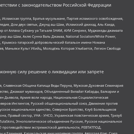
етствии с законодательством Российской Федерации
 Исламская группа, Братья-мусульмане, Партия исламского освобождения,
едия, Дом двух святых, Джунд аш-Шам, Исламский джихад, Аль-Каида,
жр от Аллаха Субхану уа Тагьаля SHAM, АУМ Синрике, Муджахеды джамаата
рир аш-Шам, Ахлю Сунна Валь Джамаа, National Socialism/White Power,
рг, Крымско-татарский добровольческий батальон имени Номана
оев, Маньяки Культ Убийц, Молодёжь Которая Улыбается, Легион Свобода
аконную силу решение о ликвидации или запрете
ья, Славянская Община Капища Веды Перуна, Мужская Духовная Семинария
щество, Джамаат мувахидов, Объединенный Вилайат Кабарды, Балкарии и
ден Дьявола, Армия воли народа, Национальная Социалистическая
роверов-Инглингов, Русский общенациональный союз, Движение против
усское национальное единство, Северное Братство, Клуб Болельщиков
а, Правый сектор, УНА - УНСО, Украинская повстанческая армия, Тризуб
 TulaSkins, Этнополитическое объединение Русские, Русское национальное
О противодействии экстремистской деятельности, РЕВТАТПОД,
ы и Единения, Каракольская инициативная группа, Автоград Крю, Союз