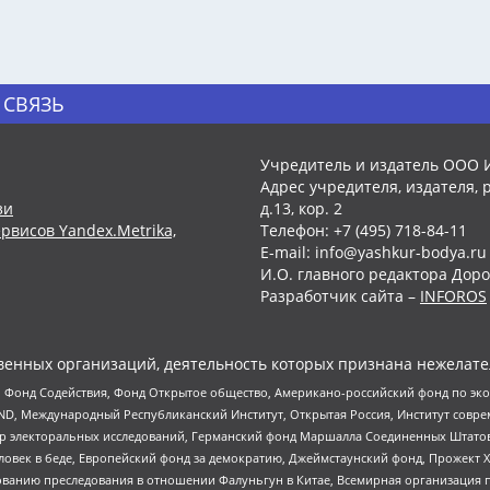
 СВЯЗЬ
Учредитель и издатель ООО 
Адрес учредителя, издателя, р
зи
д.13, кор. 2
рвисов Yandex.Metrika,
Телефон: +7 (495) 718-84-11
E-mail: info@yashkur-bodya.ru
И.О. главного редактора Доро
Разработчик сайта –
INFOROS
енных организаций, деятельность которых признана нежелате
 Фонд Содействия, Фонд Открытое общество, Американо-российский фонд по э
 Международный Республиканский Институт, Открытая Россия, Институт совре
р электоральных исследований, Германский фонд Маршалла Соединенных Штатов
еловек в беде, Европейский фонд за демократию, Джеймстаунский фонд, Прожект
дованию преследования в отношении Фалуньгун в Китае, Всемирная организация 