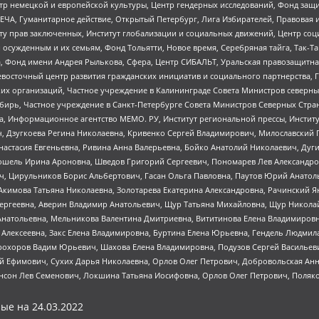
р немецкой и европейской культуры, Центр гендерных исследований, Фонд защи
ЧА, Гуманитарное действие, Открытый Петербург, Лига Избирателей, Правовая 
иту прав заключенных, Институт глобализации и социальных движений, Центр 
ужденным и их семьям, Фонд Тольятти, Новое время, Серебряная тайга, Так-Так-
, Фонд имени Андрея Рылькова, Сфера, Центр СИБАЛЬТ, Уральская правозащитна
невосточный центр развития гражданских инициатив и социального партнерства, 
 организаций, Частное учреждение в Калининграде Совета Министров северных 
бирь, Частное учреждение в Санкт-Петербурге Совета Министров Северных Стра
а, Информационное агентство МЕМО. РУ, Институт региональной прессы, Инсти
ч, Дзугкоева Регина Николаевна, Кривенко Сергей Владимирович, Милославски
настасия Евгеньевна, Ривина Анна Валерьевна, Бойко Анатолий Николаевич, Дуг
ошель Ирина Ароновна, Шведов Григорий Сергеевич, Пономарев Лев Александро
ч, Цирульников Борис Альбертович, Гасан Ольга Павловна, Паутов Юрий Анато
Акимова Татьяна Николаевна, Золотарева Екатерина Александровна, Рачинский Я
Сергеевна, Аверин Владимир Анатольевич, Щур Татьяна Михайловна, Щур Никола
Анатольевна, Мельникова Валентина Дмитриевна, Вититинова Елена Владимировн
 Алексеевна, Закс Елена Владимировна, Буртина Елена Юрьевна, Гендель Людмил
рохоров Вадим Юрьевич, Шахова Елена Владимировна, Подузов Сергей Васильеви
й Ефимович, Сухих Дарья Николаевна, Орлов Олег Петрович, Добровольская Анн
нсон Лев Семенович, Локшина Татьяна Иосифовна, Орлов Олег Петрович, Поляк
ые на
24.03.2022