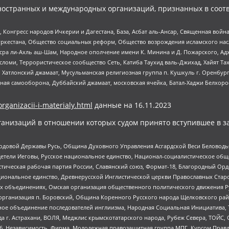
ностранных и международных организаций, признанных в соотв
нгресс народов Ичкерии и Дагестана, База, Асбат аль-Ансар, Священная война,
уркестана, Общество социальных реформ, Общество возрождения исламского насл
Нусра ли-Ахль аш-Шам, Народное ополчение имени К. Минина и Д. Пожарского, Ад
сломи, Террористическое сообщество Сеть, Катиба Таухид валь-Джихад, Хайят Тах
, Хатлонский джамаат, Мусульманская религиозная группа п. Кушкуль г. Оренбу
ная самооборона, Дуббайский джамаат, московская ячейка, Батал-Хаджи Белхор
organizacii-i-materialy.html
данные на
16.11.2023
анизаций в отношении которых судом принято вступившее в з
 Родовой Державы Русь, Община Духовного Управления Асгардской Веси Беловод
детели Иеговы, Русское национальное единство, Национал-социалистическое об
истическая рабочая партия России, Славянский союз, Формат-18, Благородный Ор
ациональное единство, Древнерусской Инглистической церкви Православных Ста
ных объединениях, Омская организация общественного политического движения Р
рганизация п. Боровский, Община Коренного Русского народа Щелковского район
гиозное объединение последователей инглиизма, Народная Социальная Инициатива,
 г. Астрахани, ВОЛЯ, Меджлис крымскотатарского народа, Рубеж Севера, ТОЙС, 
6, Независимость, Фирма, Молодежная правозащитная группа МПГ, Курсом Правд