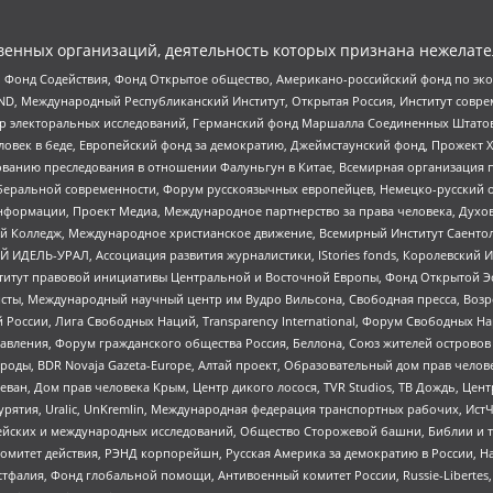
енных организаций, деятельность которых признана нежелате
 Фонд Содействия, Фонд Открытое общество, Американо-российский фонд по э
 Международный Республиканский Институт, Открытая Россия, Институт совре
р электоральных исследований, Германский фонд Маршалла Соединенных Штатов
еловек в беде, Европейский фонд за демократию, Джеймстаунский фонд, Прожект
дованию преследования в отношении Фалуньгун в Китае, Всемирная организация 
беральной современности, Форум русскоязычных европейцев, Немецко-русский о
формации, Проект Медиа, Международное партнерство за права человека, Духов
 Колледж, Международное христианское движение, Всемирный Институт Саентол
 ИДЕЛЬ-УРАЛ, Ассоциация развития журналистики, IStories fonds, Королевск
r, Институт правовой инициативы Центральной и Восточной Европы, Фонд Открытой Э
ты, Международный научный центр им Вудро Вильсона, Свободная пресса, Возро
России, Лига Свободных Наций, Transparеncy International, Форум Свободных Н
правления, Форум гражданского общества Россия, Беллона, Союз жителей острово
роды, BDR Novaja Gazeta-Europe, Алтай проект, Образовательный дом прав челов
еван, Дом прав человека Крым, Центр дикого лосося, TVR Studios, ТВ Дождь, Це
урятия, Uralic, UnKremlin, Международная федерация транспортных рабочих, Ист
ейских и международных исследований, Общество Сторожевой башни, Библии и тр
омитет действия, РЭНД корпорейшн, Русская Америка за демократию в России, Н
фалия, Фонд глобальной помощи, Антивоенный комитет России, Russie-Libertes, L