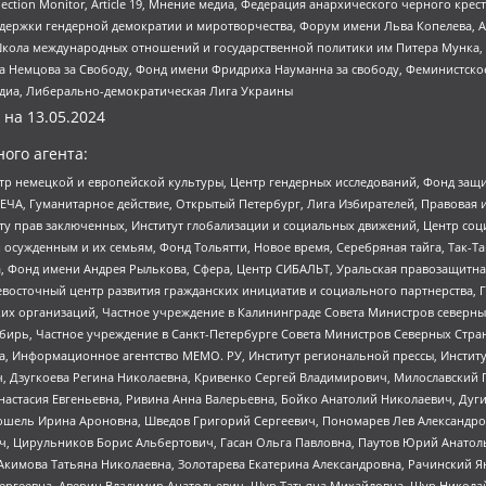
lection Monitor, Article 19, Мнение медиа, Федерация анархического черного кр
и гендерной демократии и миротворчества, Форум имени Льва Копелева, American C
г, Школа международных отношений и государственной политики им Питера Мунка
 Немцова за Свободу, Фонд имени Фридриха Науманна за свободу, Феминистско
медиа, Либерально-демократическая Лига Украины
 на
13.05.2024
ого агента:
р немецкой и европейской культуры, Центр гендерных исследований, Фонд защи
ЧА, Гуманитарное действие, Открытый Петербург, Лига Избирателей, Правовая 
иту прав заключенных, Институт глобализации и социальных движений, Центр 
ужденным и их семьям, Фонд Тольятти, Новое время, Серебряная тайга, Так-Так-
, Фонд имени Андрея Рылькова, Сфера, Центр СИБАЛЬТ, Уральская правозащитна
невосточный центр развития гражданских инициатив и социального партнерства, 
 организаций, Частное учреждение в Калининграде Совета Министров северных 
бирь, Частное учреждение в Санкт-Петербурге Совета Министров Северных Стра
а, Информационное агентство МЕМО. РУ, Институт региональной прессы, Инсти
ч, Дзугкоева Регина Николаевна, Кривенко Сергей Владимирович, Милославски
настасия Евгеньевна, Ривина Анна Валерьевна, Бойко Анатолий Николаевич, Дуг
ошель Ирина Ароновна, Шведов Григорий Сергеевич, Пономарев Лев Александро
ч, Цирульников Борис Альбертович, Гасан Ольга Павловна, Паутов Юрий Анато
Акимова Татьяна Николаевна, Золотарева Екатерина Александровна, Рачинский Я
Сергеевна, Аверин Владимир Анатольевич, Щур Татьяна Михайловна, Щур Никола