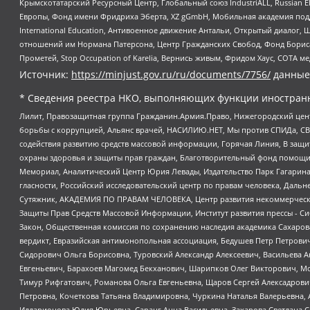
Крымскотатарский Ресурсный Центр, Глобальный союз IndustriALL, Russian E
Европы, Фонд имени Фридриха Эберта, XZ gGmbH, Мобильная академия поддержк
International Education, Антивоенное движение Антальи, Открытый диало
отношений им Нормана Патерсона, Центр Гражданских Свобод, Фонд Бориса
Прометей, Stop Occupation of Karelia, Вернись живым, Фридом Хаус, СОТА 
Источник:
https://minjust.gov.ru/ru/documents/7756/
данные
* Сведения реестра НКО, выполняющих функции иностранн
Лилит, Правозащитная группа Гражданин.Армия.Право, Нижегородский цент
борьбы с коррупцией, Альянс врачей, НАСИЛИЮ.НЕТ, Мы против СПИДа, СВЕ
содействия развитию средств массовой информации, Горячая Линия, В защ
охраны здоровья и защиты прав граждан, Благотворительный фонд помощи ос
Мемориал, Аналитический Центр Юрия Левады, Издательство Парк Гагарина
гласности, Российский исследовательский центр по правам человека, Даль
Сутяжник, АКАДЕМИЯ ПО ПРАВАМ ЧЕЛОВЕКА, Центр развития некоммерческих
Защиты Прав Средств Массовой Информации, Институт развития прессы - Си
Закон, Общественная комиссия по сохранению наследия академика Сахаров
вердикт, Евразийская антимонопольная ассоциация, Бедушев Петр Петрови
Сидорович Ольга Борисовна, Туровский Александр Алексеевич, Васильева А
Евгеньевич, Барахоев Магомед Бекханович, Шарипков Олег Викторович, М
Тимур Рифгатович, Романова Ольга Евгеньевна, Щаров Сергей Алексадрови
Петровна, Кочеткова Татьяна Владимировна, Чуркина Наталья Валерьевна, 
Илларионова Юлия Юрьевна, Саранг Анна Васильевна, Захарова Светлана 