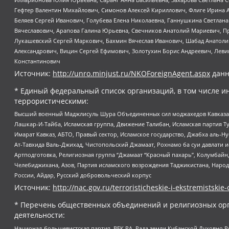
Гефтер Валентин Михайлович, Симонов Алексей Кириллович, Флиге Ирина 
Беляев Сергей Иванович, Голубева Елена Николаевна, Ганнушкина Светлана
Вячеславович, Арапова Галина Юрьевна, Свечников Анатолий Мариевич, П
Лукашевский Сергей Маркович, Бахмин Вячеслав Иванович, Шабад Анатоли
Александрович, Вицин Сергей Ефимович, Золотухин Борис Андреевич, Леви
Константинович
Источник:
http://unro.minjust.ru/NKOForeignAgent.aspx
данн
* Единый федеральный список организаций, в том числе и
террористическими:
Высший военный Маджлисуль Шура Объединенных сил моджахедов Кавказа, Ко
Лашкар-И-Тайба, Исламская группа, Движение Талибан, Исламская партия Т
Имарат Кавказ, АБТО, Правый сектор, Исламское государство, Джабха аль-
Ат-Тавхида Валь-Джихад, Чистопольский Джамаат, Рохнамо ба суи давлати и
Артподготовка, Религиозная группа “Джамаат “Красный пахарь”, Колумбайн
Челебиджихана, Азов, Партия исламского возрождения Таджикистана, Народ
России, Айдар, Русский добровольческий корпус
Источник:
http://nac.gov.ru/terroristicheskie-i-ekstremistskie-
* Перечень общественных объединений и религиозных орг
деятельности:
Национал-большевистская партия, ВЕК РА, Рада земли Кубанской Духовно