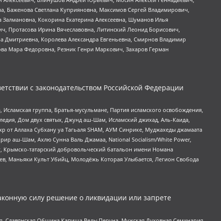
а, Баженова Светлана Куприяновна, Максимов Сергей Владимирович,
а Залмановна, Кокорина Екатерина Алексеевна, Шуманов Илья
ч, Протасова Ирина Вячеславовна, Литинский Леонид Борисович,
а Дмитриевна, Королева Александра Евгеньевна, Смирнов Владимир
ова Мара Федоровна, Резник Генри Маркович, Захаров Герман
етствии с законодательством Российской Федерации
 Исламская группа, Братья-мусульмане, Партия исламского освобождения,
едия, Дом двух святых, Джунд аш-Шам, Исламский джихад, Аль-Каида,
жр от Аллаха Субхану уа Тагьаля SHAM, АУМ Синрике, Муджахеды джамаата
рир аш-Шам, Ахлю Сунна Валь Джамаа, National Socialism/White Power,
рг, Крымско-татарский добровольческий батальон имени Номана
оев, Маньяки Культ Убийц, Молодёжь Которая Улыбается, Легион Свобода
аконную силу решение о ликвидации или запрете
ья, Славянская Община Капища Веды Перуна, Мужская Духовная Семинария