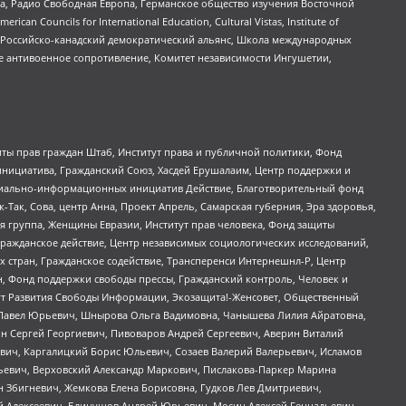
еста, Радио Свободная Европа, Германское общество изучения Восточной
ouncils for International Education, Cultural Vistas, Institute of
, Российско-канадский демократический альянс, Школа международных
е антивоенное сопротивление, Комитет независимости Ингушетии,
ты прав граждан Штаб, Институт права и публичной политики, Фонд
инициатива, Гражданский Союз, Хасдей Ерушалаим, Центр поддержки и
социально-информационных инициатив Действие, Благотворительный фонд
Так, Сова, центр Анна, Проект Апрель, Самарская губерния, Эра здоровья,
я группа, Женщины Евразии, Институт прав человека, Фонд защиты
Гражданское действие, Центр независимых социологических исследований,
стран, Гражданское содействие, Трансперенси Интернешнл-Р, Центр
н, Фонд поддержки свободы прессы, Гражданский контроль, Человек и
тут Развития Свободы Информации, Экозащита!-Женсовет, Общественный
й Павел Юрьевич, Шнырова Ольга Вадимовна, Чанышева Лилия Айратовна,
ин Сергей Георгиевич, Пивоваров Андрей Сергеевич, Аверин Виталий
вич, Каргалицкий Борис Юльевич, Созаев Валерий Валерьевич, Исламов
льевич, Верховский Александр Маркович, Пислакова-Паркер Марина
н Збигневич, Жемкова Елена Борисовна, Гудков Лев Дмитриевич,
й Алексеевич, Блинушов Андрей Юрьевич, Мосин Алексей Геннадьевич,