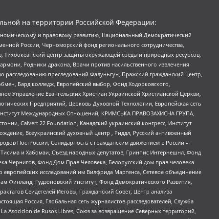
льной на территории Российской Федерации:
кономическому и правовому развитию, Национальный Демократический
менной России, Черноморский фонд регионального сотрудничества,
, Тихоокеанский центр защиты окружающей среды и природных ресурсов,
 Хармони, Родники дракона, Врачи против насильственного извлечения
по расследованию преследований Фалуньгун, Пражский гражданский центр,
бмен, Бард колледж, Европейский выбор, Фонд Ходорковского,
ное Управление Евангельских Христиан Украинской Христианской Церкви,
огических Предприятий, Церковь Духовной Технологии, Европейская сеть
ий Институт Международных Отношений, КРИМСЬКА ПРАВОЗАХИСНА ГРУПА,
стонии, Calvert 22 Foundation, Канадский украинский конгресс, Институт
ждение, Всеукраинский духовный центр , Риддл, Русский антивоенный
ародов ПостРоссии, Солидарность с гражданским движением в России –
в Тисима и Хабомаи, Съезд народных депутатов, Гринпис Интернешнл, Фонд
ека Чернигов, Фонд Дом Прав Человека, Белорусский дом прав человека
нтр европейских исследований им Вилфрида Мартенса, Сетевое объединение
Чам Финланд, Гудзоновский институт, Фонд Демократического Развития,
актатов Свидетелей Иеговы, Гражданский Совет, Центр анализа
астоящая Россия, Глобальная сеть журналистов-расследователей, Служба
a Asocicion de Rusos Libres, Союз за возвращение Северных территорий,