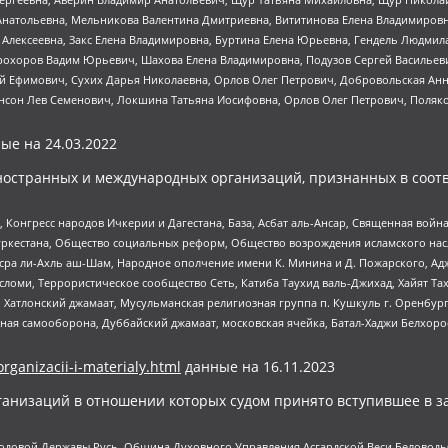
Анатольевна, Мельникова Валентина Дмитриевна, Вититинова Елена Владимировн
 Алексеевна, Закс Елена Владимировна, Буртина Елена Юрьевна, Гендель Людмил
рохоров Вадим Юрьевич, Шахова Елена Владимировна, Подузов Сергей Васильеви
й Ефимович, Сухих Дарья Николаевна, Орлов Олег Петрович, Добровольская Анн
нсон Лев Семенович, Локшина Татьяна Иосифовна, Орлов Олег Петрович, Поляк
ые на
24.03.2022
ностранных и международных организаций, признанных в соотв
нгресс народов Ичкерии и Дагестана, База, Асбат аль-Ансар, Священная война,
уркестана, Общество социальных реформ, Общество возрождения исламского насл
Нусра ли-Ахль аш-Шам, Народное ополчение имени К. Минина и Д. Пожарского, Ад
сломи, Террористическое сообщество Сеть, Катиба Таухид валь-Джихад, Хайят Тах
, Хатлонский джамаат, Мусульманская религиозная группа п. Кушкуль г. Оренбу
ная самооборона, Дуббайский джамаат, московская ячейка, Батал-Хаджи Белхор
organizacii-i-materialy.html
данные на
16.11.2023
анизаций в отношении которых судом принято вступившее в з
 Родовой Державы Русь, Община Духовного Управления Асгардской Веси Беловод