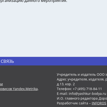
организацию данного мероприятия.
 СВЯЗЬ
Учредитель и издатель ООО 
Адрес учредителя, издателя, р
зи
д.13, кор. 2
рвисов Yandex.Metrika,
Телефон: +7 (495) 718-84-11
E-mail: info@yashkur-bodya.ru
И.О. главного редактора Доро
Разработчик сайта –
INFOROS