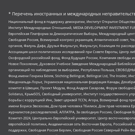
* Перечень иностранных и международных неправительств
Национальный фонд в поддержку демократии, Институт Открытое Общество
Институт Международных Отношений, MEDIA DEVELOPMENT INVESTMENT FUND,
Европейская Платформа за Демократические Выборы, Международный цент
Свободная Россия, Всемирный конгресс украинцев, Атлантический совет, Ч
органов, Фалунь Дафа, Друзья Фалуньгун, Фалуньгун, Коалиция по рассле
Ассоциация школ политических исследований при Совете Европы, Центр ли
Оксфордский российский фонд, Фонд Будущее России, Компания свободы ин
Новое Поколение, Духовное Учебное Заведение Международный Библейский
организаций по наблюдению за выборами, Республика Польша, СВОБОДНЫЙ
Фонд имени Генриха Бёлля, Stichting Bellingcat, Bellingcat Ltd, The Inside
Макдональда-Лорье, Украинская национальная федерация Канады, Декабрис
комитет в Швеции, Проект Медуза, Фонд Андрея Сахарова, Форум свободной 
Solidarus, КрымSOS, Свободный университет, Институт государственного у
борьбы с коррупцией Инк, Завет церквей TCCN, Агора, Всемирный фонд при
имени Бориса Звозскова, Дом прав человека Тбилиси, Дом прав человека Ер
журналистов расследователей, АЛЛАТРА, За свободную Россию, Свободная Б
Комитет-2024, Центрально-Европейский университет, Центр восточноевроп
европейской политики, Академическая сеть Восточная Европа, Российский к
поддержки, Свободная Россия Берлин, Свободная Россия Северный Рейн-Вест