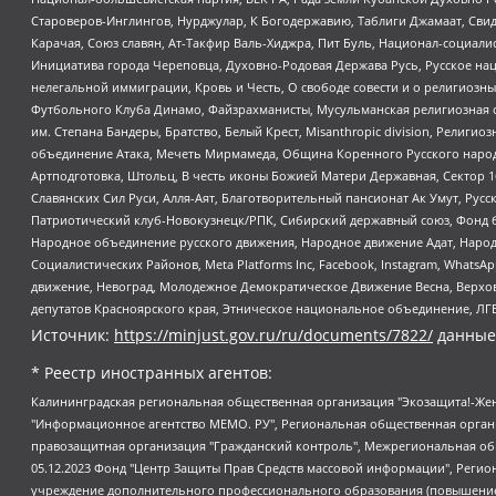
Староверов-Инглингов, Нурджулар, К Богодержавию, Таблиги Джамаат, Сви
Карачая, Союз славян, Ат-Такфир Валь-Хиджра, Пит Буль, Национал-социал
Инициатива города Череповца, Духовно-Родовая Держава Русь, Русское н
нелегальной иммиграции, Кровь и Честь, О свободе совести и о религиоз
Футбольного Клуба Динамо, Файзрахманисты, Мусульманская религиозная о
им. Степана Бандеры, Братство, Белый Крест, Misanthropic division, Рели
объединение Атака, Мечеть Мирмамеда, Община Коренного Русского народа
Артподготовка, Штольц, В честь иконы Божией Матери Державная, Сектор 1
Славянских Сил Руси, Алля-Аят, Благотворительный пансионат Ак Умут, Русск
Патриотический клуб-Новокузнецк/РПК, Сибирский державный союз, Фонд б
Народное объединение русского движения, Народное движение Адат, Народ
Социалистических Районов, Meta Platforms Inc, Facebook, Instagram, Wha
движение, Невоград, Молодежное Демократическое Движение Весна, Верхов
депутатов Красноярского края, Этническое национальное объединение, ЛГ
Источник:
https://minjust.gov.ru/ru/documents/7822/
данные
* Реестр иностранных агентов:
Калининградская региональная общественная организация "Экозащита!-Женсовет", Фонд содействия защите прав и свобод граждан "Общественный вердикт", Фонд "Институт Развития Свободы Информации", Частное учреждение "Информационное агентство МЕМО. РУ", Региональная общественная организация "Общественная комиссия по сохранению наследия академика Сахарова", Фонд поддержки свободы прессы, Санкт-Петербургская общественная правозащитная организация "Гражданский контроль", Межрегиональная общественная организация "Информационно-просветительский центр "Мемориал", Региональный Фонд "Центр Защиты Прав Средств Массовой Информации", с 05.12.2023 Фонд "Центр Защиты Прав Средств массовой информации", Региональная общественная благотворительная организация помощи беженцам и мигрантам "Гражданское содействие", Негосударственное образовательное учреждение дополнительного профессионального образования (повышение квалификации) специалистов "АКАДЕМИЯ ПО ПРАВАМ ЧЕЛОВЕКА", Свердловская региональная общественная организация "Сутяжник", Автономная некоммерческая организация "Центр независимых социологических исследований", Союз общественных объединений "Российский исследовательский центр по правам человека", Региональное общественное учреждение научно-информационный центр "МЕМОРИАЛ", Некоммерческая организация "Фонд защиты гласности", Автономная некоммерческая организация "Институт прав человека", Городская общественная организация "Екатеринбургское общество "МЕМОРИАЛ", Городская общественная организация "Рязанское историко-просветительское и правозащитное общество "Мемориал" (Рязанский Мемориал), Челябинский региональный орган общественной самодеятельности – женское общественное объединение "Женщины Евразии", Челябинский региональный орган общественной самодеятельности "Уральская правозащитная группа", Фонд содействия защите здоровья и социальной справедливости имени Андрея Рылькова, Автономная Некоммерческая Организация "Аналитический Центр Юрия Левады", Автономная некоммерческая организация социальной поддержки населения "Проект Апрель", Региональная общественная организация помощи женщинам и детям, находящимся в кризисной ситуации "Информационно-методический центр "Анна", Фонд содействия развитию массовых коммуникаций и правовому просвещению "Так-так-Так", Фонд содействия устойчивому развитию "Серебряная тайга", Свердловский региональный общественный фонд социальных проектов "Новое время", "Idel.Реалии", Кавказ.Реалии, Крым.Реалии, Телеканал Настоящее Время, Татаро-башкирская служба Радио Свобода (Azatliq Radiosi), Радио Свободная Европа/Радио Свобода (PCE/PC), "Сибирь.Реалии", "Фактограф", Благотворительный фонд помощи осужденным и их семьям, Автономная некоммерческая организация "Институт глобализации и социальных движений", Фонд "В защиту прав заключенных", Частное учреждение "Центр поддержки и содействия развитию средств массовой информации", Пензенский региональный общественный благотворительный фонд "Гражданский союз", "Север.Реалии", Некоммерческая организация Фонд "Правовая инициатива", Общество с ограниченной ответственностью "Радио Свободная Европа/Радио Свобода", Чешское информационное агентство "MEDIUM-ORIENT", Красноярская региональная общественная организация "Мы против СПИДа", Камалягин Денис Николаевич, Маркелов Сергей Евгеньевич, Пономарев Лев Александрович, Савицкая Людмила Алексеевна, Автоно