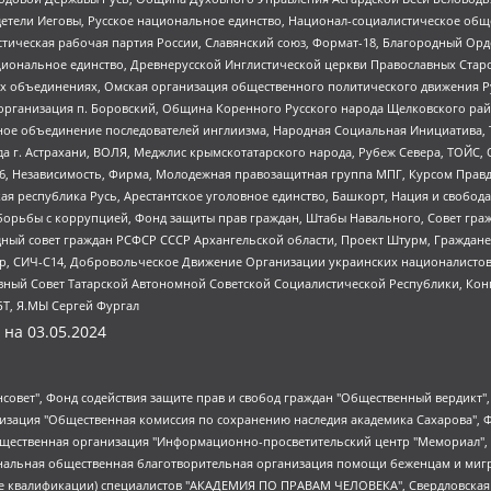
детели Иеговы, Русское национальное единство, Национал-социалистическое об
истическая рабочая партия России, Славянский союз, Формат-18, Благородный Ор
ациональное единство, Древнерусской Инглистической церкви Православных Ста
ных объединениях, Омская организация общественного политического движения Р
рганизация п. Боровский, Община Коренного Русского народа Щелковского район
гиозное объединение последователей инглиизма, Народная Социальная Инициатива,
 г. Астрахани, ВОЛЯ, Меджлис крымскотатарского народа, Рубеж Севера, ТОЙС, 
6, Независимость, Фирма, Молодежная правозащитная группа МПГ, Курсом Правд
ая республика Русь, Арестантское уголовное единство, Башкорт, Нация и свобода,
орьбы с коррупцией, Фонд защиты прав граждан, Штабы Навального, Совет гражд
ный совет граждан РСФСР СССР Архангельской области, Проект Штурм, Граждане 
tsApp, СИЧ-С14, Добровольческое Движение Организации украинских националисто
ный Совет Татарской Автономной Советской Социалистической Республики, Кон
БТ, Я.МЫ Сергей Фургал
 на
03.05.2024
мная некоммерческая организация "Центр по работе с проблемой насилия "НАСИЛИЮ.НЕТ", Межрегиональный профессиональный союз работников здравоохранения "Альянс врачей", Юридическое лицо, зарегистрированное в Латвийской Республике, SIA "Medusa Project" (регистрационный номер 40103797863, дата регистрации 10.06.2014), Некоммерческая организация "Фонд по борьбе с коррупцией", Автономная некоммерческая организация "Институт права и публичной политики", Баданин Роман Сергеевич, Гликин Максим Александрович, Железнова Мария Михайловна, Лукьянова Юлия Сергеевна, Маетная Елизавета Витальевна, Маняхин Петр Борисович, Чуракова Ольга Владимировна, Ярош Юлия Петровна, Юридическое лицо "The Insider SIA", зарегистрированное в Риге, Латвийская Республика (дата регистрации 26.06.2015), являющееся администратором доменного имени интернет-издания "The Insider SIA", https://theins.ru, Постернак Алексей Евгеньевич, Рубин Михаил Аркадьевич, Анин Роман Александрович, Юридическое лицо Istories fonds, зарегистрированное в Латвийской Республике (регистрационный номер 50008295751, дата регистрации 24.02.2020), Великовский Дмитрий Александрович, Долинина Ирина Николаевна, Мароховская Алеся Алексеевна, Шлейнов Роман Юрьевич, Шмагун Олеся Валентиновна, Общество с ограниченной ответственностью "Альтаир 2021", Общество с ограниченной ответственностью "Вега 2021", Общество с ограниченной ответственностью "Главный редактор 2021", Общество с ограниченной ответственностью "Ромашки монолит", Важенков Артем Валерьевич, Ивановская областная общественная организация "Центр гендерных исследований", Гурман Юрий Альбертович, Медиапроект "ОВД-Инфо", Егоров Владимир Владимирович, Жилинский Владимир Александрович, Общество с ограниченной ответственностью "ЗП", Иванова София Юрьевна, Карезина Инна Павловна, Кильтау Екатерина Викторовна, Петров Алексей Викторович, Пискунов Сергей Евгеньевич, Смирнов Сергей Сергеевич, Тихонов Михаил Сергеевич, Общество с ограниченной ответственностью "ЖУРНАЛИСТ-ИНОСТРАННЫЙ АГЕНТ", Арапова Галина Юрьевна, Вольтская Татьяна Анатольевна, Американская компания "Mason G.E.S. Anonymous Foundation" (США), являющаяся владельцем интернет-издания https://mnews.world/, Компания "Stichting Bellingcat", зарегистрированная в Нидерландах (дата регистрации 11.07.2018), Захаров Андрей Вячеславович, Клепиковская Екатерина Дмитриевна, Общество с ограниченной ответственностью "МЕМО", Перл Роман Александрович, Симонов Евгений Алексеевич, Соловьева Елена Анатольевна, Сотников Даниил Владимирович, Сурначева Елизавета Дмитриевна, Автономная некоммерческая организация по защите прав человека и информированию населения "Якутия – Наше Мнение", Общество с ограниченной ответственностью "Москоу диджитал медиа", с 26.01.2023 Общество с ограниченной ответственностью "Чайка Белые сады", Ветошкина Валерия Валерьевна, Заговора Максим Александрович, Межрегиональное общественное движение "Российская ЛГБТ - сеть", Оленичев Максим Владимирович, Павлов Иван Юрьевич, Скворцова Елена Сергеевна, Общество с ограниченной ответственностью "Как бы инагент", Кочетков Игорь Викторович, Общество с ограниченной ответственностью "Честные выборы", Еланчик Олег Александрович, Общество с ограниченной ответственностью "Нобелевский призыв", Гималова Регина Эмилевна, Григорьев Андрей Валерьевич, Григорьева Алина Александровна, Ассоциация по содействию защите прав призывников, альтернативнослужащих и военнослужащих "Правозащитная группа "Гражданин.Армия.Право", Хисамова Регина Фаритовна, Автономная некоммерческая организация по реализации социально-правовых программ "Лилит", Дальн