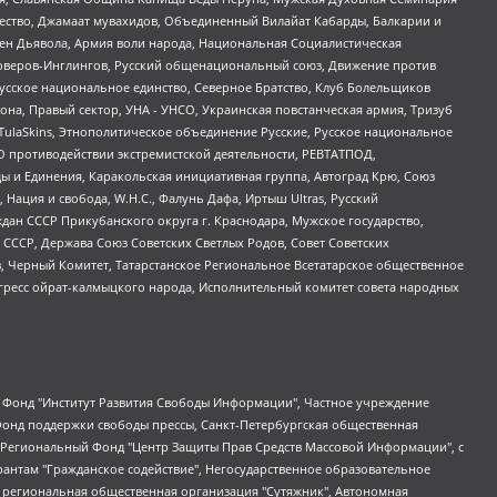
щество, Джамаат мувахидов, Объединенный Вилайат Кабарды, Балкарии и
ден Дьявола, Армия воли народа, Национальная Социалистическая
роверов-Инглингов, Русский общенациональный союз, Движение против
усское национальное единство, Северное Братство, Клуб Болельщиков
а, Правый сектор, УНА - УНСО, Украинская повстанческая армия, Тризуб
 TulaSkins, Этнополитическое объединение Русские, Русское национальное
О противодействии экстремистской деятельности, РЕВТАТПОД,
ы и Единения, Каракольская инициативная группа, Автоград Крю, Союз
 Нация и свобода, W.H.С., Фалунь Дафа, Иртыш Ultras, Русский
ан СССР Прикубанского округа г. Краснодара, Мужское государство,
СССР, Держава Союз Советских Светлых Родов, Совет Советских
в, Черный Комитет, Татарстанское Региональное Всетатарское общественное
гресс ойрат-калмыцкого народа, Исполнительный комитет совета народных
евосточное общественное движение "Маяк", Санкт-Петербургская ЛГБТ-инициативная группа "Выход", Инициативная группа ЛГБТ+ "Реверс", Алексеев Андрей Викторович, Бекбулатова Таисия Львовна, Беляев Иван Михайлович, Владыкина Елена Сергеевна, Гельман Марат Александрович, Никульшина Вероника Юрьевна, Толоконникова Надежда Андреевна, Шендерович Виктор Анатольевич, Общество с ограниченной ответственностью "Данное сообщение", Общество с ограниченной ответственностью Издательский дом "Новая глава", Айнбиндер Александра Александровна, Московский комьюнити-центр для ЛГБТ+инициатив, Благотворительный фонд развития филантропии, Deutsche Welle (Германия, Kurt-Schumacher-Strasse 3, 53113 Bonn), Борзунова Мария Михайловна, Воробьев Виктор Викторович, Голубева Анна Львовна, Константинова Алла Михайловна, Малкова Ирина Владимировна, Мурадов Мурад Абдулгалимович, Осетинская Елизавета Николаевна, Понасенков Евгений Николаевич, Ганапольский Матвей Юрьевич, Киселев Евгений Алексеевич, Борухович Ирина Григорьевна, Дремин Иван Тимофеевич, Дубровский Дмитрий Викторович, Красноярская региональная общественная организация поддержки и развития альтернативных образовательных технологий и межкультурных коммуникаций "ИНТЕРРА", Маяковская Екатерина Алексеевна, Фейгин Марк Захарович, Филимонов Андрей Викторович, Дзугкоева Регина Николаевна, Доброхотов Роман Александрович, Дудь Юрий Александрович, Елкин Сергей Владимирович, Кругликов Кирилл Игоревич, Сабунаева Мария Леонидовна, Семенов Алексей Владимирович, Шаинян Карен Багратович, Шульман Екатерина Михайловна, Асафьев Артур Валерьевич, Вахштайн Виктор Семенович, Венедиктов Алексей Алексеевич, Лушникова Екатерина Евгеньевна, Волков Леонид Михайлович, Невзоров Александр Глебович, Пархоменко Сергей Борисович, Сироткин Ярослав Николаевич, Кара-Мурза Владимир Владимирович, Баранова Наталья Владимировна, Гозман Леонид Яковлевич, Кагарлицкий Борис Юльевич, Климарев Михаил Валерьевич, Милов Владимир Станиславович, Автономная некоммерческая организация Краснодарский центр современного искусства "Типография", Моргенштерн Алишер Тагирович, Соболь Любовь Эдуардовна, Общество с ограниченной ответственностью "ЛИЗА НОРМ", Каспаров Гарри Кимович, Ходорковский Михаил Борисович, Общество с ограниченной ответственностью "Апрельские тезисы", Данилович Ирина Брониславовна, Кашин Олег Владимирович, Петров Николай Владимирович, Пивоваров Алексей Владимирович, Соколов Михаил Владимирович, Цветкова Юлия Владимировна, Чичваркин Евгений Александрович, Комитет против пыток/Команда против пыток, Общество с ограниченной ответственностью "Первый научный", Общество с ограниченной ответственностью "Вертолет и ко", Белоцерковская Вероника Борисовна, Кац Максим Евгеньевич, Лазарева Татьяна Юрьевна, Шаведдинов Руслан Табризович, Яшин Илья Валерьевич, Общество с ограниченной ответственностью "Иноагент ААВ", Алешковский Дмитрий Петрович, Альбац Евгения Марковна, Быков Дмитрий Львович, Галямина Юлия Евгеньевна, Лойко Сергей Леонидович, Мартынов Кирилл Константинович, Медведев Сергей Александрович, Крашенинников Федор Геннадиевич, Гордеева Катерина Вл