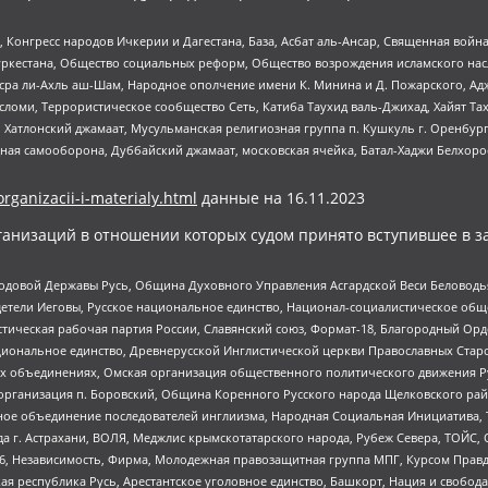
нгресс народов Ичкерии и Дагестана, База, Асбат аль-Ансар, Священная война,
уркестана, Общество социальных реформ, Общество возрождения исламского насл
Нусра ли-Ахль аш-Шам, Народное ополчение имени К. Минина и Д. Пожарского, Ад
сломи, Террористическое сообщество Сеть, Катиба Таухид валь-Джихад, Хайят Тах
, Хатлонский джамаат, Мусульманская религиозная группа п. Кушкуль г. Оренбу
ная самооборона, Дуббайский джамаат, московская ячейка, Батал-Хаджи Белхор
organizacii-i-materialy.html
данные на
16.11.2023
анизаций в отношении которых судом принято вступившее в з
 Родовой Державы Русь, Община Духовного Управления Асгардской Веси Беловод
детели Иеговы, Русское национальное единство, Национал-социалистическое об
истическая рабочая партия России, Славянский союз, Формат-18, Благородный Ор
ациональное единство, Древнерусской Инглистической церкви Православных Ста
ных объединениях, Омская организация общественного политического движения Р
рганизация п. Боровский, Община Коренного Русского народа Щелковского район
гиозное объединение последователей инглиизма, Народная Социальная Инициатива,
 г. Астрахани, ВОЛЯ, Меджлис крымскотатарского народа, Рубеж Севера, ТОЙС, 
6, Независимость, Фирма, Молодежная правозащитная группа МПГ, Курсом Правд
ая республика Русь, Арестантское уголовное единство, Башкорт, Нация и свобода,