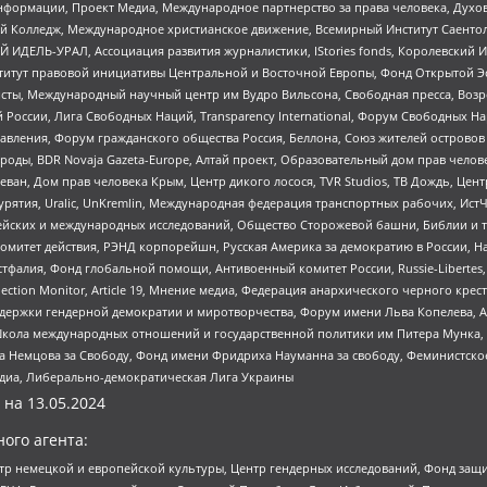
формации, Проект Медиа, Международное партнерство за права человека, Духов
 Колледж, Международное христианское движение, Всемирный Институт Саентол
 ИДЕЛЬ-УРАЛ, Ассоциация развития журналистики, IStories fonds, Королевск
r, Институт правовой инициативы Центральной и Восточной Европы, Фонд Открытой Э
ты, Международный научный центр им Вудро Вильсона, Свободная пресса, Возро
России, Лига Свободных Наций, Transparеncy International, Форум Свободных Н
правления, Форум гражданского общества Россия, Беллона, Союз жителей острово
роды, BDR Novaja Gazeta-Europe, Алтай проект, Образовательный дом прав челов
еван, Дом прав человека Крым, Центр дикого лосося, TVR Studios, ТВ Дождь, Це
урятия, Uralic, UnKremlin, Международная федерация транспортных рабочих, Ист
ейских и международных исследований, Общество Сторожевой башни, Библии и тр
омитет действия, РЭНД корпорейшн, Русская Америка за демократию в России, Н
фалия, Фонд глобальной помощи, Антивоенный комитет России, Russie-Libertes, L
lection Monitor, Article 19, Мнение медиа, Федерация анархического черного кр
и гендерной демократии и миротворчества, Форум имени Льва Копелева, American C
г, Школа международных отношений и государственной политики им Питера Мунка
 Немцова за Свободу, Фонд имени Фридриха Науманна за свободу, Феминистско
медиа, Либерально-демократическая Лига Украины
 на
13.05.2024
ого агента:
р немецкой и европейской культуры, Центр гендерных исследований, Фонд защи