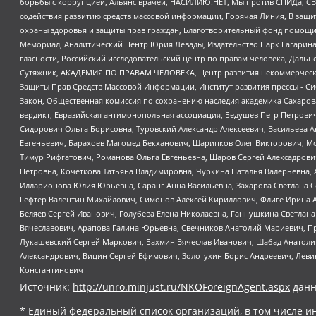
борьбы с коррупцией, Альянс врачей, НАСИЛИЮ.НЕТ, Мы против СПИДа, СВЕ
содействия развитию средств массовой информации, Горячая Линия, В защ
охраны здоровья и защиты прав граждан, Благотворительный фонд помощи ос
Мемориал, Аналитический Центр Юрия Левады, Издательство Парк Гагарина
гласности, Российский исследовательский центр по правам человека, Даль
Сутяжник, АКАДЕМИЯ ПО ПРАВАМ ЧЕЛОВЕКА, Центр развития некоммерческих
Защиты Прав Средств Массовой Информации, Институт развития прессы - Си
Закон, Общественная комиссия по сохранению наследия академика Сахаров
вердикт, Евразийская антимонопольная ассоциация, Бедушев Петр Петрови
Сидорович Ольга Борисовна, Туровский Александр Алексеевич, Васильева А
Евгеньевич, Барахоев Магомед Бекханович, Шарипков Олег Викторович, М
Тимур Рифгатович, Романова Ольга Евгеньевна, Щаров Сергей Алексадрови
Петровна, Кочеткова Татьяна Владимировна, Чуркина Наталья Валерьевна, 
Илларионова Юлия Юрьевна, Саранг Анна Васильевна, Захарова Светлана 
Гефтер Валентин Михайлович, Симонов Алексей Кириллович, Флиге Ирина 
Беляев Сергей Иванович, Голубева Елена Николаевна, Ганнушкина Светлана
Вячеславович, Арапова Галина Юрьевна, Свечников Анатолий Мариевич, П
Лукашевский Сергей Маркович, Бахмин Вячеслав Иванович, Шабад Анатоли
Александрович, Вицин Сергей Ефимович, Золотухин Борис Андреевич, Леви
Константинович
Источник:
http://unro.minjust.ru/NKOForeignAgent.aspx
данн
* Единый федеральный список организаций, в том числе и