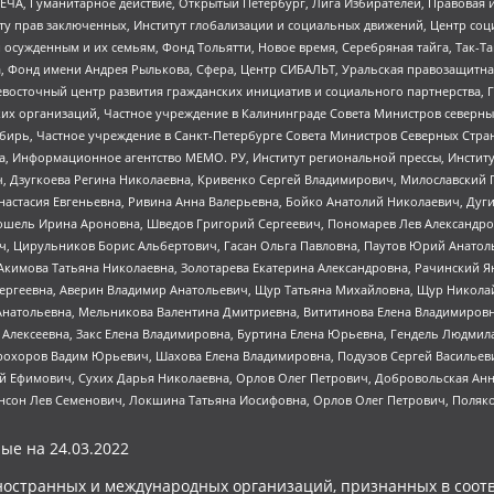
ЧА, Гуманитарное действие, Открытый Петербург, Лига Избирателей, Правовая 
иту прав заключенных, Институт глобализации и социальных движений, Центр 
ужденным и их семьям, Фонд Тольятти, Новое время, Серебряная тайга, Так-Так-
, Фонд имени Андрея Рылькова, Сфера, Центр СИБАЛЬТ, Уральская правозащитна
невосточный центр развития гражданских инициатив и социального партнерства, 
 организаций, Частное учреждение в Калининграде Совета Министров северных 
бирь, Частное учреждение в Санкт-Петербурге Совета Министров Северных Стра
а, Информационное агентство МЕМО. РУ, Институт региональной прессы, Инсти
ч, Дзугкоева Регина Николаевна, Кривенко Сергей Владимирович, Милославски
настасия Евгеньевна, Ривина Анна Валерьевна, Бойко Анатолий Николаевич, Дуг
ошель Ирина Ароновна, Шведов Григорий Сергеевич, Пономарев Лев Александро
ч, Цирульников Борис Альбертович, Гасан Ольга Павловна, Паутов Юрий Анато
Акимова Татьяна Николаевна, Золотарева Екатерина Александровна, Рачинский Я
Сергеевна, Аверин Владимир Анатольевич, Щур Татьяна Михайловна, Щур Никола
Анатольевна, Мельникова Валентина Дмитриевна, Вититинова Елена Владимировн
 Алексеевна, Закс Елена Владимировна, Буртина Елена Юрьевна, Гендель Людмил
рохоров Вадим Юрьевич, Шахова Елена Владимировна, Подузов Сергей Васильеви
й Ефимович, Сухих Дарья Николаевна, Орлов Олег Петрович, Добровольская Анн
нсон Лев Семенович, Локшина Татьяна Иосифовна, Орлов Олег Петрович, Поляк
ые на
24.03.2022
ностранных и международных организаций, признанных в соотв