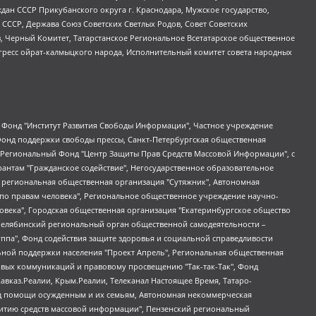
ан СССР Прикубанского округа г. Краснодара, Мужское государство,
СССР, Держава Союз Советских Светлых Родов, Совет Советских
в, Черный Комитет, Татарстанское Региональное Всетатарское общественное
гресс ойрат-калмыцкого народа, Исполнительный комитет совета народных
евосточное общественное движение "Маяк", Санкт-Петербургская ЛГБТ-инициативная группа "Выход", Инициативная группа ЛГБТ+ "Реверс", Алексеев Андрей Викторович, Бекбулатова Таисия Львовна, Беляев Иван Михайлович, Владыкина Елена Сергеевна, Гельман Марат Александрович, Никульшина Вероника Юрьевна, Толоконникова Надежда Андреевна, Шендерович Виктор Анатольевич, Общество с ограниченной ответственностью "Данное сообщение", Общество с ограниченной ответственностью Издательский дом "Новая глава", Айнбиндер Александра Александровна, Московский комьюнити-центр для ЛГБТ+инициатив, Благотворительный фонд развития филантропии, Deutsche Welle (Германия, Kurt-Schumacher-Strasse 3, 53113 Bonn), Борзунова Мария Михайловна, Воробьев Виктор Викторович, Голубева Анна Львовна, Константинова Алла Михайловна, Малкова Ирина Владимировна, Мурадов Мурад Абдулгалимович, Осетинская Елизавета Николаевна, Понасенков Евгений Николаевич, Ганапольский Матвей Юрьевич, Киселев Евгений Алексеевич, Борухович Ирина Григорьевна, Дремин Иван Тимофеевич, Дубровский Дмитрий Викторович, Красноярская региональная общественная организация поддержки и развития альтернативных образовательных технологий и межкультурных коммуникаций "ИНТЕРРА", Маяковская Екатерина Алексеевна, Фейгин Марк Захарович, Филимонов Андрей Викторович, Дзугкоева Регина Николаевна, Доброхотов Роман Александрович, Дудь Юрий Александрович, Елкин Сергей Владимирович, Кругликов Кирилл Игоревич, Сабунаева Мария Леонидовна, Семенов Алексей Владимирович, Шаинян Карен Багратович, Шульман Екатерина Михайловна, Асафьев Артур Валерьевич, Вахштайн Виктор Семенович, Венедиктов Алексей Алексеевич, Лушникова Екатерина Евгеньевна, Волков Леонид Михайлович, Невзоров Александр Глебович, Пархоменко Сергей Борисович, Сироткин Ярослав Николаевич, Кара-Мурза Владимир Владимирович, Баранова Наталья Владимировна, Гозман Леонид Яковлевич, Кагарлицкий Борис Юльевич, Климарев Михаил Валерьевич, Милов Владимир Станиславович, Автономная некоммерческая организация Краснодарский центр современного искусства "Типография", Моргенштерн Алишер Тагирович, Соболь Любовь Эдуардовна, Общество с ограниченной ответственностью "ЛИЗА НОРМ", Каспаров Гарри Кимович, Ходорковский Михаил Борисович, Общество с ограниченной ответственностью "Апрельские тезисы", Данилович Ирина Брониславовна, Кашин Олег Владимирович, Петров Николай Владимирович, Пивоваров Алексей Владимирович, Соколов Михаил Владимирович, Цветкова Юлия Владимировна, Чичваркин Евгений Александрович, Комитет против пыток/Команда против пыток, Общество с ограниченной ответственностью "Первый научный", Общество с ограниченной ответственностью "Вертолет и ко", Белоцерковская Вероника Борисовна, Кац Максим Евгеньевич, Лазарева Татьяна Юрьевна, Шаведдинов Руслан Табризович, Яшин Илья Валерьевич, Общество с ограниченной ответственностью "Иноагент ААВ", Алешковский Дмитрий Петрович, Альбац Евгения Марковна, Быков Дмитрий Львович, Галямина Юлия Евгеньевна, Лойко Сергей Леонидович, Мартынов Кирилл Константинович, Медведев Сергей Александрович, Крашенинников Федор Геннадиевич, Гордеева Катерина Вл