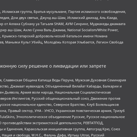
 Исламская группа, Братья-мусульмане, Партия исламского освобождения,
едия, Дом двух святых, Джунд аш-Шам, Исламский джихад, Аль-Каида,
жр от Аллаха Субхану уа Тагьаля SHAM, АУМ Синрике, Муджахеды джамаата
рир аш-Шам, Ахлю Сунна Валь Джамаа, National Socialism/White Power,
рг, Крымско-татарский добровольческий батальон имени Номана
оев, Маньяки Культ Убийц, Молодёжь Которая Улыбается, Легион Свобода
аконную силу решение о ликвидации или запрете
ья, Славянская Община Капища Веды Перуна, Мужская Духовная Семинария
щество, Джамаат мувахидов, Объединенный Вилайат Кабарды, Балкарии и
ден Дьявола, Армия воли народа, Национальная Социалистическая
роверов-Инглингов, Русский общенациональный союз, Движение против
усское национальное единство, Северное Братство, Клуб Болельщиков
а, Правый сектор, УНА - УНСО, Украинская повстанческая армия, Тризуб
 TulaSkins, Этнополитическое объединение Русские, Русское национальное
О противодействии экстремистской деятельности, РЕВТАТПОД,
ы и Единения, Каракольская инициативная группа, Автоград Крю, Союз
 Нация и свобода, W.H.С., Фалунь Дафа, Иртыш Ultras, Русский