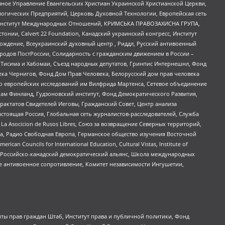
ное Управление Евангельских Христиан Украинской Христианской Церкви,
огических Предприятий, Церковь Духовной Технологии, Европейская сеть
ий Институт Международных Отношений, КРИМСЬКА ПРАВОЗАХИСНА ГРУПА,
стонии, Calvert 22 Foundation, Канадский украинский конгресс, Институт
ждение, Всеукраинский духовный центр , Риддл, Русский антивоенный
ародов ПостРоссии, Солидарность с гражданским движением в России –
в Тисима и Хабомаи, Съезд народных депутатов, Гринпис Интернешнл, Фонд
ека Чернигов, Фонд Дом Прав Человека, Белорусский дом прав человека
нтр европейских исследований им Вилфрида Мартенса, Сетевое объединение
Чам Финланд, Гудзоновский институт, Фонд Демократического Развития,
актатов Свидетелей Иеговы, Гражданский Совет, Центр анализа
астоящая Россия, Глобальная сеть журналистов-расследователей, Служба
a Asocicion de Rusos Libres, Союз за возвращение Северных территорий,
еста, Радио Свободная Европа, Германское общество изучения Восточной
ouncils for International Education, Cultural Vistas, Institute of
, Российско-канадский демократический альянс, Школа международных
е антивоенное сопротивление, Комитет независимости Ингушетии,
ты прав граждан Штаб, Институт права и публичной политики, Фонд