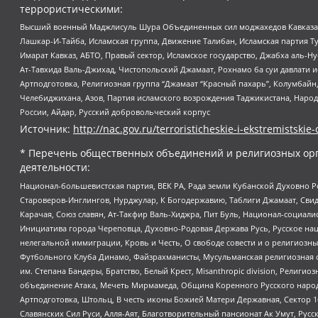
террористическими:
Высший военный Маджлисуль Шура Объединенных сил моджахедов Кавказа, Ко
Лашкар-И-Тайба, Исламская группа, Движение Талибан, Исламская партия Т
Имарат Кавказ, АБТО, Правый сектор, Исламское государство, Джабха аль-
Ат-Тавхида Валь-Джихад, Чистопольский Джамаат, Рохнамо ба суи давлати и
Артподготовка, Религиозная группа “Джамаат “Красный пахарь”, Колумбайн
Челебиджихана, Азов, Партия исламского возрождения Таджикистана, Народ
России, Айдар, Русский добровольческий корпус
Источник:
http://nac.gov.ru/terroristicheskie-i-ekstremistskie-
* Перечень общественных объединений и религиозных орг
деятельности:
Национал-большевистская партия, ВЕК РА, Рада земли Кубанской Духовно
Староверов-Инглингов, Нурджулар, К Богодержавию, Таблиги Джамаат, Сви
Карачая, Союз славян, Ат-Такфир Валь-Хиджра, Пит Буль, Национал-социал
Инициатива города Череповца, Духовно-Родовая Держава Русь, Русское н
нелегальной иммиграции, Кровь и Честь, О свободе совести и о религиоз
Футбольного Клуба Динамо, Файзрахманисты, Мусульманская религиозная о
им. Степана Бандеры, Братство, Белый Крест, Misanthropic division, Рели
объединение Атака, Мечеть Мирмамеда, Община Коренного Русского народа
Артподготовка, Штольц, В честь иконы Божией Матери Державная, Сектор 1
Славянских Сил Руси, Алля-Аят, Благотворительный пансионат Ак Умут, Русск