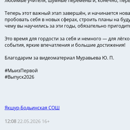
любимые учителя, шумные перемены и, конечно, перв
Теперь этот важный этап завершён, и начинается нов
пробовать себя в новых сферах, строить планы на буду
чему вы научились за эти годы, обязательно пригодитс
Это время для гордости за себя и немного — для лёгк
события, яркие впечатления и большие достижения!
Благодарим за видеоматериал Муравьева Ю. П.
#МыизПервой
#Выпуск2026
Якшур-Бодьинская СОШ
12:08
22.05.2026 16+