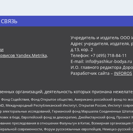
 СВЯЗЬ
Учредитель и издатель ООО 
Адрес учредителя, издателя, р
зи
д.13, кор. 2
рвисов Yandex.Metrika,
Телефон: +7 (495) 718-84-11
E-mail: info@yashkur-bodya.ru
И.О. главного редактора Доро
Разработчик сайта –
INFOROS
енных организаций, деятельность которых признана нежелате
 Фонд Содействия, Фонд Открытое общество, Американо-российский фонд по э
 Международный Республиканский Институт, Открытая Россия, Институт совре
р электоральных исследований, Германский фонд Маршалла Соединенных Штатов
еловек в беде, Европейский фонд за демократию, Джеймстаунский фонд, Прожект
дованию преследования в отношении Фалуньгун в Китае, Всемирная организация 
беральной современности, Форум русскоязычных европейцев, Немецко-русский о