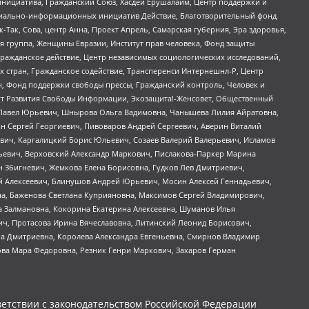
инициатива, Гражданский Союз, Хасдей Ерушалаим, Центр поддержки и
социально-информационных инициатив Действие, Благотворительный фонд
Так, Сова, центр Анна, Проект Апрель, Самарская губерния, Эра здоровья,
я группа, Женщины Евразии, Институт прав человека, Фонд защиты
Гражданское действие, Центр независимых социологических исследований,
стран, Гражданское содействие, Трансперенси Интернешнл-Р, Центр
н, Фонд поддержки свободы прессы, Гражданский контроль, Человек и
тут Развития Свободы Информации, Экозащита!-Женсовет, Общественный
й Павел Юрьевич, Шнырова Ольга Вадимовна, Чанышева Лилия Айратовна,
ин Сергей Георгиевич, Пивоваров Андрей Сергеевич, Аверин Виталий
вич, Каргалицкий Борис Юльевич, Созаев Валерий Валерьевич, Исламов
льевич, Верховский Александр Маркович, Пислакова-Паркер Марина
н Збигневич, Жемкова Елена Борисовна, Гудков Лев Дмитриевич,
й Алексеевич, Блинушов Андрей Юрьевич, Мосин Алексей Геннадьевич,
а, Баженова Светлана Куприяновна, Максимов Сергей Владимирович,
а Залмановна, Кокорина Екатерина Алексеевна, Шуманов Илья
ч, Протасова Ирина Вячеславовна, Литинский Леонид Борисович,
а Дмитриевна, Королева Александра Евгеньевна, Смирнов Владимир
ова Мара Федоровна, Резник Генри Маркович, Захаров Герман
етствии с законодательством Российской Федерации