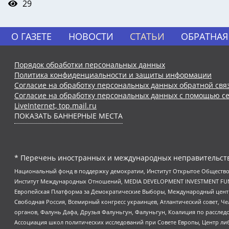
29
О ГАЗЕТЕ
НОВОСТИ
СТАТЬИ
ОБРАТНАЯ
Порядок обработки персональных данных
Политика конфиденциальности и защиты информации
Согласие на обработку персональных данных обратной свя
Согласие на обработку персональных данных с помощью се
LiveInternet, top.mail.ru
ПОКАЗАТЬ БАННЕРНЫЕ МЕСТА
* Перечень иностранных и международных неправительств
Национальный фонд в поддержку демократии, Институт Открытое Общество
Институт Международных Отношений, MEDIA DEVELOPMENT INVESTMENT FUND,
Европейская Платформа за Демократические Выборы, Международный цент
Свободная Россия, Всемирный конгресс украинцев, Атлантический совет, Ч
органов, Фалунь Дафа, Друзья Фалуньгун, Фалуньгун, Коалиция по рассле
Ассоциация школ политических исследований при Совете Европы, Центр ли