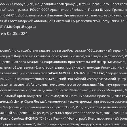
орьбы с коррупцией, Фонд защиты прав граждан, Штабы Навального, Совет гражд
ный совет граждан РСФСР СССР Архангельской области, Проект Штурм, Граждане 
tsApp, СИЧ-С14, Добровольческое Движение Организации украинских националисто
ный Совет Татарской Автономной Советской Социалистической Республики, Кон
БТ, Я.МЫ Сергей Фургал
 на
03.05.2024
мная некоммерческая организация "Центр по работе с проблемой насилия "НАСИЛИЮ.НЕТ", Межрегиональный профессиональный союз работников здравоохранения "Альянс врачей", Юридическое лицо, зарегистрированное в Латвийской Республике, SIA "Medusa Project" (регистрационный номер 40103797863, дата регистрации 10.06.2014), Некоммерческая организация "Фонд по борьбе с коррупцией", Автономная некоммерческая организация "Институт права и публичной политики", Баданин Роман Сергеевич, Гликин Максим Александрович, Железнова Мария Михайловна, Лукьянова Юлия Сергеевна, Маетная Елизавета Витальевна, Маняхин Петр Борисович, Чуракова Ольга Владимировна, Ярош Юлия Петровна, Юридическое лицо "The Insider SIA", зарегистрированное в Риге, Латвийская Республика (дата регистрации 26.06.2015), являющееся администратором доменного имени интернет-издания "The Insider SIA", https://theins.ru, Постернак Алексей Евгеньевич, Рубин Михаил Аркадьевич, Анин Роман Александрович, Юридическое лицо Istories fonds, зарегистрированное в Латвийской Республике (регистрационный номер 50008295751, дата регистрации 24.02.2020), Великовский Дмитрий Александрович, Долинина Ирина Николаевна, Мароховская Алеся Алексеевна, Шлейнов Роман Юрьевич, Шмагун Олеся Валентиновна, Общество с ограниченной ответственностью "Альтаир 2021", Общество с ограниченной ответственностью "Вега 2021", Общество с ограниченной ответственностью "Главный редактор 2021", Общество с ограниченной ответственностью "Ромашки монолит", Важенков Артем Валерьевич, Ивановская областная общественная организация "Центр гендерных исследований", Гурман Юрий Альбертович, Медиапроект "ОВД-Инфо", Егоров Владимир Владимирович, Жилинский Владимир Александрович, Общество с ограниченной ответственностью "ЗП", Иванова София Юрьевна, Карезина Инна Павловна, Кильтау Екатерина Викторовна, Петров Алексей Викторович, Пискунов Сергей Евгеньевич, Смирнов Сергей Сергеевич, Тихонов Михаил Сергеевич, Общество с ограниченной ответственностью "ЖУРНАЛИСТ-ИНОСТРАННЫЙ АГЕНТ", Арапова Галина Юрьевна, Вольтская Татьяна Анатольевна, Американская компания "Mason G.E.S. Anonymous Foundation" (США), являющаяся владельцем интернет-издания https://mnews.world/, Компания "Stichting Bellingcat", зарегистрированная в Нидерландах (дата регистрации 11.07.2018), Захаров Андрей Вячеславович, Клепиковская Екатерина Дмитриевна, Общество с ограниченной ответственностью "МЕМО", Перл Роман Александрович, Симонов Евгений Алексеевич, Соловьева Елена Анатольевна, Сотников Даниил Владимирович, Сурначева Елизавета Дмитриевна, Автономная некоммерческая организация по защите прав человека и информированию населения "Якутия – Наше Мнение", Общество с ограниченной ответственностью "Москоу диджитал медиа", с 26.01.2023 Общество с ограниченной ответственностью "Чайка Белые сады", Ветошкина Валерия Валерьевна, Заговора Максим Александрович, Межрегиональное общественное движение "Российская ЛГБТ - сеть", Оленичев Максим Владимирович, Павлов Иван Юрьевич, Скворцова Елена Сергеевна, Общество с ограниченной ответственностью "Как бы инагент", Кочетков Игорь Викторович, Общество с ограниченной ответственностью "Честные выборы", Еланчик Олег Александрович, Общество с ограниченной ответственностью "Нобелевский призыв", Гималова Регина Эмилевна, Григорьев Андрей Валерьевич, Григорьева Алина Александровна, Ассоциация по содействию защите прав призывников, альтернативнослужащих и военнослужащих "Правозащитная группа "Гражданин.Армия.Право", Хисамова Регина Фаритовна, Автономная некоммерческая организация по реализации социально-правовых программ "Лилит", Дальн