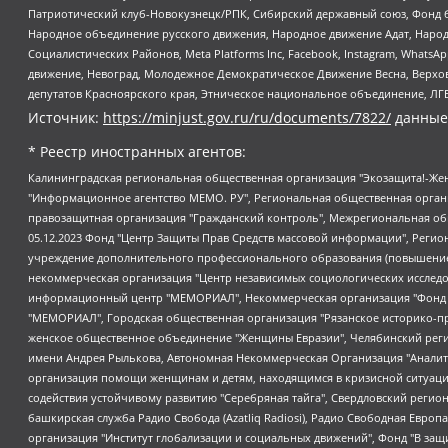
Патриотический клуб-Новокузнецк/РПК, Сибирский державный союз, Фонд б
Народное объединение русского движения, Народное движение Адат, Народ
Социалистических Районов, Meta Platforms Inc, Facebook, Instagram, Wha
движение, Невоград, Молодежное Демократическое Движение Весна, Верхов
депутатов Красноярского края, Этническое национальное объединение, ЛГ
Источник:
https://minjust.gov.ru/ru/documents/7822/
данные
* Реестр иностранных агентов:
Калининградская региональная общественная организация "Экозащита!-Женсовет", Фонд содействия защите прав и свобод граждан "Общественный вердикт", Фонд "Институт Развития Свободы Информации", Частное учреждение "Информационное агентство МЕМО. РУ", Региональная общественная организация "Общественная комиссия по сохранению наследия академика Сахарова", Фонд поддержки свободы прессы, Санкт-Петербургская общественная правозащитная организация "Гражданский контроль", Межрегиональная общественная организация "Информационно-просветительский центр "Мемориал", Региональный Фонд "Центр Защиты Прав Средств Массовой Информации", с 05.12.2023 Фонд "Центр Защиты Прав Средств массовой информации", Региональная общественная благотворительная организация помощи беженцам и мигрантам "Гражданское содействие", Негосударственное образовательное учреждение дополнительного профессионального образования (повышение квалификации) специалистов "АКАДЕМИЯ ПО ПРАВАМ ЧЕЛОВЕКА", Свердловская региональная общественная организация "Сутяжник", Автономная некоммерческая организация "Центр независимых социологических исследований", Союз общественных объединений "Российский исследовательский центр по правам человека", Региональное общественное учреждение научно-информационный центр "МЕМОРИАЛ", Некоммерческая организация "Фонд защиты гласности", Автономная некоммерческая организация "Институт прав человека", Городская общественная организация "Екатеринбургское общество "МЕМОРИАЛ", Городская общественная организация "Рязанское историко-просветительское и правозащитное общество "Мемориал" (Рязанский Мемориал), Челябинский региональный орган общественной самодеятельности – женское общественное объединение "Женщины Евразии", Челябинский региональный орган общественной самодеятельности "Уральская правозащитная группа", Фонд содействия защите здоровья и социальной справедливости имени Андрея Рылькова, Автономная Некоммерческая Организация "Аналитический Центр Юрия Левады", Автономная некоммерческая организация социальной поддержки населения "Проект Апрель", Региональная общественная организация помощи женщинам и детям, находящимся в кризисной ситуации "Информационно-методический центр "Анна", Фонд содействия развитию массовых коммуникаций и правовому просвещению "Так-так-Так", Фонд содействия устойчивому развитию "Серебряная тайга", Свердловский региональный общественный фонд социальных проектов "Новое время", "Idel.Реалии", Кавказ.Реалии, Крым.Реалии, Телеканал Настоящее Время, Татаро-башкирская служба Радио Свобода (Azatliq Radiosi), Радио Свободная Европа/Радио Свобода (PCE/PC), "Сибирь.Реалии", "Фактограф", Благотворительный фонд помощи осужденным и их семьям, Автономная некоммерческая организация "Институт глобализации и социальных движений", Фонд "В защиту прав заключенных", Частное учреждение "Центр поддержки и содействия развитию средств массовой информации", Пензенский региональный общественный благотворительный фонд "Гражданский союз", "Север.Реалии", Некоммерческая организация Фонд "Правовая инициатива", Общество с ограниченной ответственностью "Радио Свободная Европа/Радио Свобода", Чешское информационное агентство "MEDIUM-ORIENT", Красноярская региональная общественная организация "Мы против СПИДа", Камалягин Денис Николаевич, Маркелов Сергей Евгеньевич, Пономарев Лев Александрович, Савицкая Людмила Алексеевна, Автоно