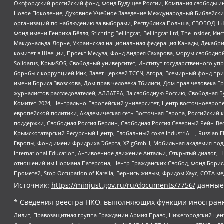
Оксфордский российский фонд, Фонд Будущее России, Компания свободы ин
Новое Поколение, Духовное Учебное Заведение Международный Библейский
организаций по наблюдению за выборами, Республика Польша, СВОБОДНЫЙ
Фонд имени Генриха Бёлля, Stichting Bellingcat, Bellingcat Ltd, The Inside
Макдональда-Лорье, Украинская национальная федерация Канады, Декабрис
комитет в Швеции, Проект Медуза, Фонд Андрея Сахарова, Форум свободной 
Solidarus, КрымSOS, Свободный университет, Институт государственного у
борьбы с коррупцией Инк, Завет церквей TCCN, Агора, Всемирный фонд при
имени Бориса Звозскова, Дом прав человека Тбилиси, Дом прав человека Ер
журналистов расследователей, АЛЛАТРА, За свободную Россию, Свободная Б
Комитет-2024, Центрально-Европейский университет, Центр восточноевроп
европейской политики, Академическая сеть Восточная Европа, Российский к
поддержки, Свободная Россия Берлин, Свободная Россия Северный Рейн-Вест
Крымскотатарский Ресурсный Центр, Глобальный союз IndustriALL, Russian E
Европы, Фонд имени Фридриха Эберта, XZ gGmbH, Мобильная академия поддержк
International Education, Антивоенное движение Антальи, Открытый диало
отношений им Нормана Патерсона, Центр Гражданских Свобод, Фонд Бориса
Прометей, Stop Occupation of Karelia, Вернись живым, Фридом Хаус, СОТА 
Источник:
https://minjust.gov.ru/ru/documents/7756/
данные
* Сведения реестра НКО, выполняющих функции иностранн
Лилит, Правозащитная группа Гражданин.Армия.Право, Нижегородский цент