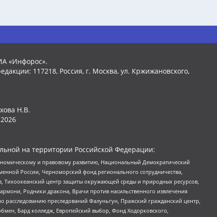
ИА «Инфорос».
едакции: 117218, Россия, г. Москва, ул. Кржижановского,
хова Н.В.
2026
льной на территории Российской Федерации:
кономическому и правовому развитию, Национальный Демократический
менной России, Черноморский фонд регионального сотрудничества,
, Тихоокеанский центр защиты окружающей среды и природных ресурсов,
 Хармони, Родники дракона, Врачи против насильственного извлечения
по расследованию преследований Фалуньгун, Пражский гражданский центр,
бмен, Бард колледж, Европейский выбор, Фонд Ходорковского,