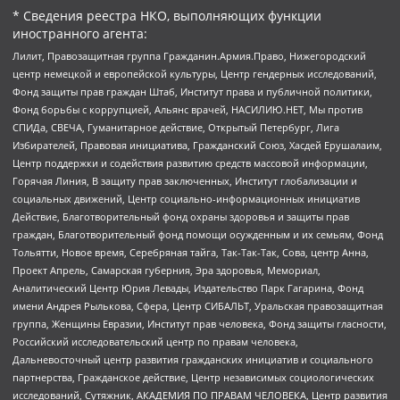
* Сведения реестра НКО, выполняющих функции
иностранного агента:
Лилит, Правозащитная группа Гражданин.Армия.Право, Нижегородский
центр немецкой и европейской культуры, Центр гендерных исследований,
Фонд защиты прав граждан Штаб, Институт права и публичной политики,
Фонд борьбы с коррупцией, Альянс врачей, НАСИЛИЮ.НЕТ, Мы против
СПИДа, СВЕЧА, Гуманитарное действие, Открытый Петербург, Лига
Избирателей, Правовая инициатива, Гражданский Союз, Хасдей Ерушалаим,
Центр поддержки и содействия развитию средств массовой информации,
Горячая Линия, В защиту прав заключенных, Институт глобализации и
социальных движений, Центр социально-информационных инициатив
Действие, Благотворительный фонд охраны здоровья и защиты прав
граждан, Благотворительный фонд помощи осужденным и их семьям, Фонд
Тольятти, Новое время, Серебряная тайга, Так-Так-Так, Сова, центр Анна,
Проект Апрель, Самарская губерния, Эра здоровья, Мемориал,
Аналитический Центр Юрия Левады, Издательство Парк Гагарина, Фонд
имени Андрея Рылькова, Сфера, Центр СИБАЛЬТ, Уральская правозащитная
группа, Женщины Евразии, Институт прав человека, Фонд защиты гласности,
Российский исследовательский центр по правам человека,
Дальневосточный центр развития гражданских инициатив и социального
партнерства, Гражданское действие, Центр независимых социологических
исследований, Сутяжник, АКАДЕМИЯ ПО ПРАВАМ ЧЕЛОВЕКА, Центр развития