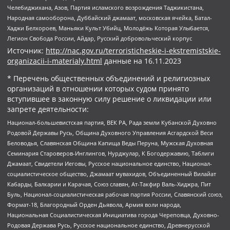
Челебиджихана, Азов, Партия исламского возрождения Таджикистана,
Народная самооборона, Дуббайский джамаат, московская ячейка, Батал-
Хаджи Белхороев, Маньяки Культ Убийц, Молодёжь Которая Улыбается,
Легион Свобода России, Айдар, Русский добровольческий корпус
Источник:
http://nac.gov.ru/terroristicheskie-i-ekstremistskie-
organizacii-i-materialy.html
данные на
16.11.2023
* Перечень общественных объединений и религиозных
организаций в отношении которых судом принято
вступившее в законную силу решение о ликвидации или
запрете деятельности:
Национал-большевистская партия, ВЕК РА, Рада земли Кубанской Духовно
Родовой Державы Русь, Община Духовного Управления Асгардской Веси
Беловодья, Славянская Община Капища Веды Перуна, Мужская Духовная
Семинария Староверов-Инглингов, Нурджулар, К Богодержавию, Таблиги
Джамаат, Свидетели Иеговы, Русское национальное единство, Национал-
социалистическое общество, Джамаат мувахидов, Объединенный Вилайат
Кабарды, Балкарии и Карачая, Союз славян, Ат-Такфир Валь-Хиджра, Пит
Буль, Национал-социалистическая рабочая партия России, Славянский союз,
Формат-18, Благородный Орден Дьявола, Армия воли народа,
Национальная Социалистическая Инициатива города Череповца, Духовно-
Родовая Держава Русь, Русское национальное единство, Древнерусской