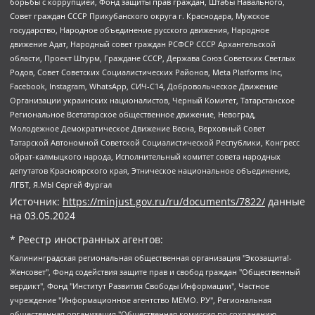
борьбы с коррупцией, Фонд защиты прав граждан, Штабы Навального,
Совет граждан СССР Прикубанского округа г. Краснодара, Мужское
государство, Народное объединение русского движения, Народное
движение Адат, Народный совет граждан РСФСР СССР Архангельской
области, Проект Штурм, Граждане СССР, Держава Союз Советских Светлых
Родов, Совет Советских Социалистических Районов, Meta Platforms Inc,
Facebook, Instagram, WhatsApp, СИЧ-С14, Добровольческое Движение
Организации украинских националистов, Черный Комитет, Татарстанское
Региональное Всетатарское общественное движение, Невоград,
Молодежное Демократическое Движение Весна, Верховный Совет
Татарской Автономной Советской Социалистической Республики, Конгресс
ойрат-калмыцкого народа, Исполнительный комитет совета народных
депутатов Красноярского края, Этническое национальное объединение,
ЛГБТ, Я.МЫ Сергей Фургал
Источник:
https://minjust.gov.ru/ru/documents/7822/
данные
на
03.05.2024
* Реестр иностранных агентов:
Калининградская региональная общественная организация "Экозащита!-Женсовет", Фонд содействия защите прав и свобод граждан "Общественный вердикт", Фонд "Институт Развития Свободы Информации", Частное учреждение "Информационное агентство МЕМО. РУ", Региональная общественная организация "Общественная комиссия по сохранению наследия академика Сахарова", Фонд поддержки свободы прессы, Санкт-Петербургская общественная правозащитная организация "Гражданский контроль", Межрегиональная общественная организация "Информационно-просветительский центр "Мемориал", Региональный Фонд "Центр Защиты Прав Средств Массовой Информации", с 05.12.2023 Фонд "Центр Защиты Прав Средств массовой информации", Региональная общественная благотворительная организация помощи беженцам и мигрантам "Гражданское содействие", Негосударственное образовательное учреждение дополнительного профессионального образования (повышение квалификации) специалистов "АКАДЕМИЯ ПО ПРАВАМ ЧЕЛОВЕКА", Свердловская региональная общественная организация "Сутяжник", Автономная некоммерческая организация "Центр независимых социологических исследований", Союз общественных объединений "Российский исследовательский центр по правам человека", Региональное общественное учреждение научно-информационный центр "МЕМОРИАЛ", Некоммерческая организация "Фонд защиты гласности", Автономная некоммерческая организация "Институт прав человека", Городская общественная организация "Екатеринбургское общество "МЕМОРИАЛ", Городская общественная организация "Рязанское историко-просветительское и правозащитное общество "Мемориал" (Рязанский Мемориал), Челябинский региональный орган общественной самодеятельности – женское общественное объединение "Женщины Евразии", Челябинский региональный орган общественной самодеятельности "Уральская правозащитная группа", Фонд содействия защите здоровья и социальной справедливости имени Андрея Рылькова, Автономная Некоммерческая Организация "Аналитический Центр Юрия Левады", Автономная некоммерческая организация социальной поддержки населения "Проект Апрель", Региональная общественная организация помощи женщинам и детям, находящимся в кризисной ситуации "Информационно-методический центр "Анна", Фонд содействия развитию массовых коммуникаций и правовому просвещению "Так-так-Так", Фонд содействия устойчивому развитию "Серебряная тайга", Свердловский региональный общественный фонд социальных проектов "Новое время", "Idel.Реалии", Кавказ.Реалии, Крым.Реалии, Телеканал Настоящее Время, Татаро-башкирская служба Радио Свобода (Azatliq Radiosi), Радио Свободная Европа/Радио Свобода (PCE/PC), "Сибирь.Реалии", "Фактограф", Благотворительный фонд помощи осужденным и их семьям, Автономная некоммерческая организация "Институт глобализации и социальных движений", Фонд "В защиту прав заключенных", Частное учреждение "Центр поддержки и содействия развитию средств массовой информации", Пензенский региональный общественный благотворительный фонд "Гражданский союз", "Север.Реалии", Некоммерческая организация Фонд "Правовая инициатива", Общество с ограниченной ответственностью "Радио Свободная Европа/Радио Свобода", Чешское информационное агентство "MEDIUM-ORIENT", Красноярская региональная общественная организация "Мы против СПИДа", Камалягин Денис Николаевич, Маркелов Сергей Евгеньевич, Пономарев Лев Александрович, Савицкая Людмила Алексеевна, Автономная некоммерческая организация "Центр по работе с проблемой насилия "НАСИЛИЮ.НЕТ", Межрегиональный профессиональный союз работников здравоохранения "Альянс врачей", Юридическое лицо, зарегистрированное в Латвийской Республике, SIA "Medusa Project" (регистрационный номер 40103797863, дата регистрации 10.06.2014), Некоммерческая организация "Фонд по борьбе с коррупцией", Автономная некоммерческая организация "Институт права и публичной политики", Баданин Роман Сергеевич, Гликин Максим Александрович, Железнова Мария Михайловна, Лукьянова Юлия Сергеевна, Маетная Елизавета Витальевна, Маняхин Петр Борисович, Чуракова Ольга Владимировна, Ярош Юлия Петровна, Юридическое лицо "The Insider SIA", зарегистрированное в Риге, Латвийская Республика (дата регистрации 26.06.2015), являющееся администратором доменного имени интернет-издания "The Insider SIA", https://theins.ru, Постернак Алексей Евгеньевич, Рубин Михаил Аркадьевич, Анин Роман Александрович, Юридическое лицо Istories fonds, зарегистрированное в Латвийской Республике (регистрационный номер 50008295751, дата регистрации 24.02.2020), Великовский Дмитрий Александрович, Долинина Ирина Николаевна, Мароховская Алеся Алексеевна, Шлейнов Роман Юрьевич, Шмагун Олеся Валентиновна, Общество с ограниченной ответственностью "Альтаир 2021", Общество с ограниченной ответственностью "Вега 2021", Общество с ограниченной ответственностью "Главный редактор 2021", Общество с ограниченной ответственностью "Ромашки монолит", Важенков Артем Валерьевич, Ивановская областная общественная организация "Центр гендерных исследований", Гурман Юрий Альбертович, Медиапроект "ОВД-Инфо", Егоров Владимир Владимирович, Жилинский Владимир Александрович, Общество с ограниченной ответственностью "ЗП", Иванова София Юрьевна, Карезина Инна Павловна, Кильтау Екатерина Викторовна, Петров Алексей Викторович, Пискунов Сергей Евгеньевич, Смирнов Сергей Сергеевич, Тихонов Михаил Сергеевич, Общество с ограниченной ответственностью "ЖУРНАЛИСТ-ИНОСТРАННЫЙ АГЕНТ", Арапова Галина Юрьевна, Вольтская Татьяна Анатольевна, Американская компания "Mason G.E.S. Anonymous Foundation" (США), являющаяся владельцем интернет-издания https://mnews.world/, Компания "Stichting Bellingcat", зарегистрированная в Нидерландах (дата регистрации 11.07.2018), Захаров Андрей Вячеславович, Клепиковская Екатерина Дмитриевна, Общество с ограниченной ответственностью "МЕМО", Перл Роман Александрович, Симонов Евгений Алексеевич, Соловьева Елена Анатольевна, Сотников Даниил Владимирович, Сурначева Елизавета Дмитриевна, Автономная некоммерческая организация по защите прав человека и информированию населения "Якутия – Наше Мнение", Общество с ограниченной ответственностью "Москоу диджитал медиа", с 26.01.2023 Общество с ограниченной ответственностью "Чайка Белые сады", Ветошкина Валерия Валерьевна, Заговора Максим Александрович, Межрегиональное общественное движение "Российская ЛГБТ - сеть", Оленичев Максим Владимирович, Павлов Иван Юрьевич, Скворцова Елена Сергеевна, Общество с ограниченной ответственностью "Как бы инагент", Кочетков Игорь Викторович, Общество с ограниченной ответственностью "Честные выборы", Еланчик Олег Александрович, Общество с ограниченной ответственностью "Нобелевский призыв", Гималова Регина Эмилевна, Григорьев Андрей Валерьевич, Григорьева Алина Александровна, Ассоциация по содействию защите прав призывников, альтернативнослужащих и военнослужащих "Правозащитная группа "Гражданин.Армия.Право", Хисамова Регина Фаритовна, Автономная некоммерческая организация по реализации социально-правовых программ "Лилит", Дальневосточное общественное движение "Маяк", Санкт-Петербургская ЛГБТ-инициативная группа "Выход", Инициативная группа ЛГБТ+ "Реверс", Алексеев Андрей Викторович, Бекбулатова Таисия Львовна, Беляев Иван Михайлович, Владыкина Елена Сергеевна, Гельман Марат Александрович, Никульшина Вероника Юрьевна, Толоконникова Надежда Андреевна, Шендерович Виктор Анатольевич, Общество с ограниченной ответственностью "Данное сообщение", Общество с ограниченной ответственностью Издательский дом "Новая глава", Айнбиндер Александра Александровна, Московский комьюнити-центр для ЛГБТ+инициатив, Благотворительный фонд развития филантропии, Deutsche Welle (Германия, Kurt-Schumacher-Strasse 3, 53113 Bonn), Борзунова Мария Михайловна, Воробьев Виктор Викторович, Голубева Анна Львовна, Константинова Алла Михайловна, Малкова Ирина Владимировна, Мурадов Мурад Абдулгалимович, Осетинская Елизавета Николаевна, Понасенков Евгений Николаевич, Ганапольский Матвей Юрьевич, Киселев Евгений Алексеевич, Борухович Ирина Григорьевна, Дремин Иван Тимофеевич, Дубровский Дмитрий Викторович, Красноярская региональная общественная организация поддержки и развития альтернативных образовательных технологий и межкультурных коммуникаций "ИНТЕРРА", Маяковская Екатерина Алексеевна, Фейгин Марк Захарович, Филимонов Андрей Викторович, Дзугкоева Регина Николаевна, Доброхотов Роман Александрович, Дудь Юрий Александрович, Елкин Сергей Владимирович, Кругликов Кирилл Игоревич, Сабунаева Мария Леонидовна, Семенов Алексей Владимирович, Шаинян Карен Багратович, Шульман Екатерина Михайловна, Асафьев Артур Валерьевич, Вахштайн Виктор Семенович, Венедиктов Алексей Алексеевич, Лушникова Екатерина Евгеньевна, Волков Леонид Михайлович, Невзоров Александр Глебович, Пархоменко Сергей Борисович, Сироткин Ярослав Николаевич, Кара-Мурза Владимир Владимирович, Баранова Наталья Владимировна, Гозман Леонид Яковлевич, Кагарлицкий Борис Юльевич, Климарев Михаил Валерьевич, Милов Владимир Станиславович, Автономная некоммерческая организация Краснодарский центр современного искусства "Типография", Моргенштерн Алишер Тагирович, Соболь Любовь Эдуардовна, Общество с ограниченной ответственностью "ЛИЗА НОРМ", Каспаров Гарри Кимович, Ходорковский Михаил Борисович, Общество с ограниченной ответственностью "Апрельские тезисы", Данилович Ирина Брониславовна, Кашин Олег Владимирович, Петров Николай Владимирович, Пивоваров Алексей Владимирович, Соколов Михаил Владимирович, Цветкова Юлия Владимировна, Чичваркин Евгений Александрович, Комитет против пыток/Команда против пыток, Общество с ограниченной ответственностью "Первый научный", Общество с ограниченной ответственностью "Вертолет и ко", Белоцерковская Вероника Борисовна, Кац Максим Евгеньевич, Лазарева Татьяна Юрьевна, Шаведдинов Руслан Табризович, Яшин Илья Валерьевич, Общество с ограниченной ответственностью "Иноагент ААВ", Алешковский Дмитрий Петрович, Альбац Евгения Марковна, Быков Дмитрий Львович, Галямина Юлия Евгеньевна, Лойко Сергей Леонидович, Мартынов Кирилл Константинович, Медведев Сергей Александрович, Крашенинников Федор Геннадиевич, Гордеева Катерина Вл