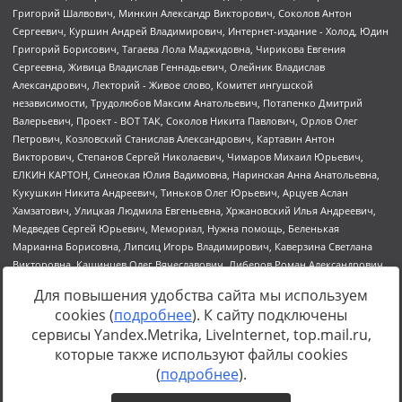
Для повышения удобства сайта мы используем
cookies (
подробнее
). К сайту подключены
сервисы Yandex.Metrika, LiveInternet, top.mail.ru,
Источник:
https://minjust.gov.ru/uploaded/files/reestr-
которые также используют файлы cookies
inostrannyih-agentov-22-03-2024.pdf
данные на
22.03.2024
(
подробнее
).