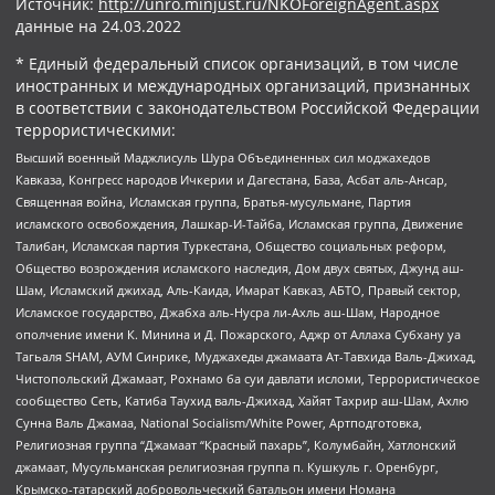
Источник:
http://unro.minjust.ru/NKOForeignAgent.aspx
данные на
24.03.2022
* Единый федеральный список организаций, в том числе
иностранных и международных организаций, признанных
в соответствии с законодательством Российской Федерации
террористическими:
Высший военный Маджлисуль Шура Объединенных сил моджахедов
Кавказа, Конгресс народов Ичкерии и Дагестана, База, Асбат аль-Ансар,
Священная война, Исламская группа, Братья-мусульмане, Партия
исламского освобождения, Лашкар-И-Тайба, Исламская группа, Движение
Талибан, Исламская партия Туркестана, Общество социальных реформ,
Общество возрождения исламского наследия, Дом двух святых, Джунд аш-
Шам, Исламский джихад, Аль-Каида, Имарат Кавказ, АБТО, Правый сектор,
Исламское государство, Джабха аль-Нусра ли-Ахль аш-Шам, Народное
ополчение имени К. Минина и Д. Пожарского, Аджр от Аллаха Субхану уа
Тагьаля SHAM, АУМ Синрике, Муджахеды джамаата Ат-Тавхида Валь-Джихад,
Чистопольский Джамаат, Рохнамо ба суи давлати исломи, Террористическое
сообщество Сеть, Катиба Таухид валь-Джихад, Хайят Тахрир аш-Шам, Ахлю
Сунна Валь Джамаа, National Socialism/White Power, Артподготовка,
Религиозная группа “Джамаат “Красный пахарь”, Колумбайн, Хатлонский
джамаат, Мусульманская религиозная группа п. Кушкуль г. Оренбург,
Крымско-татарский добровольческий батальон имени Номана