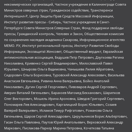
некоммерческих организаций, Частное учреждение в Калининграде Совета
Министров северных стран, Гражданское содействие, Трансперенси
Интернешнл-Р, Центр Защиты Прав Средств Массовой Информации,
Институт развития прессы - Сибирь, Частное учреждение в Санкт-
Петербурге Совета Министров Северных Стран, Фонд поддержки свободы
прессы, Гражданский контроль, Человек и Закон, Общественная комиссия
по сохранению наследия академика Сахарова, Информационное агентство
МЕМО. РУ, Институт региональной прессы, Институт Развития Свободы
Информации, Экозащита!-Женсовет, Общественный вердикт, Евразийская
антимонопольная ассоциация, Бедушев Петр Петрович, Дзугкоева Регина
Николаевна, Кривенко Сергей Владимирович, Милославский Павел
Юрьевич, Шнырова Ольга Вадимовна, Чанышева Лилия Айратовна,
Сидорович Ольга Борисовна, Туровский Александр Алексеевич, Васильева
Анастасия Евгеньевна, Ривина Анна Валерьевна, Бойко Анатолий
Николаевич, Дугин Сергей Георгиевич, Пивоваров Андрей Сергеевич,
Аверин Виталий Евгеньевич, Барахоев Магомед Бекханович, Шарипков
Олег Викторович, Мошель Ирина Ароновна, Шведов Григорий Сергеевич,
Пономарев Лев Александрович, Каргалицкий Борис Юльевич, Созаев
Валерий Валерьевич, Исламов Тимур Рифгатович, Романова Ольга
Евгеньевна, Щаров Сергей Алексадрович, Цирульников Борис Альбертович,
Гасан Ольга Павловна, Паутов Юрий Анатольевич, Верховский Александр
Маркович, Пислакова-Паркер Марина Петровна, Кочеткова Татьяна