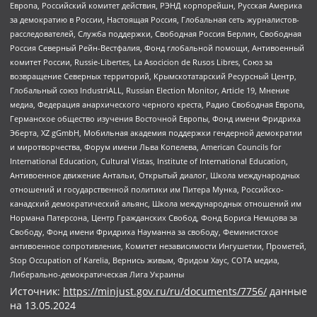
Европа, Российский комитет действия, РЭНД корпорейшн, Русская Америка
за демократию в России, Настоящая Россия, Глобальная сеть журналистов-
расследователей, Служба поддержки, Свободная Россия Берлин, Свободная
Россия Северный Рейн-Вестфалия, Фонд глобальной помощи, Антивоенный
комитет России, Russie-Libertes, La Asocicion de Rusos Libres, Союз за
возвращение Северных территорий, Крымскотатарский Ресурсный Центр,
Глобальный союз IndustriALL, Russian Election Monitor, Article 19, Мнение
медиа, Федерация анархического черного креста, Радио Свободная Европа,
Германское общество изучения Восточной Европы, Фонд имени Фридриха
Эберта, XZ gGmbH, Мобильная академия поддержки гендерной демократии
и миротворчества, Форум имени Льва Копелева, American Councils for
International Education, Cultural Vistas, Institute of International Education,
Антивоенное движение Антальи, Открытый диалог, Школа международных
отношений и государственной политики им Питера Мунка, Российско-
канадский демократический альянс, Школа международных отношений им
Нормана Патерсона, Центр Гражданских Свобод, Фонд Бориса Немцова за
Свободу, Фонд имени Фридриха Науманна за свободу, Феминистское
антивоенное сопротивление, Комитет независимости Ингушетии, Прометей,
Stop Occupation of Karelia, Вернись живым, Фридом Хаус, СОТА медиа,
Либерально-демократическая Лига Украины
Источник:
https://minjust.gov.ru/ru/documents/7756/
данные
на
13.05.2024