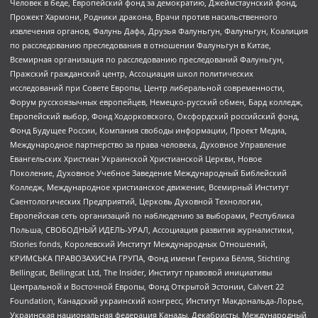
Человек в беде, Европейский фонд за демократию, Джеймстаунский фонд,
Прожект Хармони, Родники дракона, Врачи против насильственного
извлечения органов, Фалунь Дафа, Друзья Фалуньгун, Фалуньгун, Коалиция
по расследованию преследования в отношении Фалуньгун в Китае,
Всемирная организация по расследованию преследований Фалуньгун,
Пражский гражданский центр, Ассоциация школ политических
исследований при Совете Европы, Центр либеральной современности,
Форум русскоязычных европейцев, Немецко-русский обмен, Бард колледж,
Европейский выбор, Фонд Ходорковского, Оксфордский российский фонд,
Фонд Будущее России, Компания свободы информации, Проект Медиа,
Международное партнерство за права человека, Духовное Управление
Евангельских Христиан Украинской Христианской Церкви, Новое
Поколение, Духовное Учебное Заведение Международный Библейский
Колледж, Международное христианское движение, Всемирный Институт
Саентологических Предприятий, Церковь Духовной Технологии,
Европейская сеть организаций по наблюдению за выборами, Республика
Польша, СВОБОДНЫЙ ИДЕЛЬ-УРАЛ, Ассоциация развития журналистики,
IStories fonds, Королевский Институт Международных Отношений,
КРИМСЬКА ПРАВОЗАХИСНА ГРУПА, Фонд имени Генриха Бёлля, Stichting
Bellingcat, Bellingcat Ltd, The Insider, Институт правовой инициативы
Центральной и Восточной Европы, Фонд Открытой Эстонии, Calvert 22
Foundation, Канадский украинский конгресс, Институт Макдональда-Лорье,
Украинская национальная федерация Канады, Декабристы, Международный