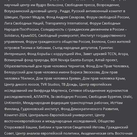
научный центр им Вудро Вильсона, Свободная пресса, Возрождение,
Всеукраинский духовный центр , Риддл, Русский антивоенный комитет в
Швеции, Проект Медуза, Фонд Андрея Сахарова, Форум свободной России,
Лига Свободных Наций, Transparеncy International, Форум Свободных
Народов ПостРоссии, Солидарность с гражданским движением в России –
Solidarus, КрымSOS, Свободный университет, Институт государственного
управления, Форум гражданского общества Россия, Беллона, Союз жителей
островов Тисима и Хабомаи, Съезд народных депутатов, Гринпис
Интернешнл, Фонд борьбы с коррупцией Инк, Завет церквей TCCN, Агора,
Всемирный фонд природы, BDR Novaja Gazeta-Europe, Алтай проект,
Образовательный дом прав человека Чернигов, Фонд Дом Прав Человека,
Белорусский дом прав человека имени Бориса Звозскова, Дом прав
человека Тбилиси, Дом прав человека Ереван, Дом прав человека Крым,
Центр дикого лосося, TVR Studios, ТВ Дождь, Центр европейских
исследований им Вилфрида Мартенса, Сетевое объединение журналистов
расследователей, АЛЛАТРА, За свободную Россию, Свободная Бурятия, Uralic,
UnKremlin, Международная федерация транспортных рабочих, ИстЧам
Финланд, Гудзоновский институт, Фонд Демократического Развития,
Комитет-2024, Центрально-Европейский университет, Центр
восточноевропейских и международных исследований, Общество
Сторожевой башни, Библии и трактатов Свидетелей Иеговы, Гражданский
Совет, Центр анализа европейской политики, Академическая сеть Восточная