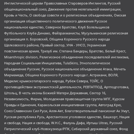
Инглистической церкви Православных Староверов-Инглингов, Русский
общенациональный союз, Движение против нелегальной иммиграции,
Кровь и Честь, О свободе совести и о религиозных объединениях, Омская
организация общественного политического движения Русское
национальное единство, Северное Братство, Клуб Болельщиков
Футбольного Клуба Динамо, Файзрахманисты, Мусульманская религиозная
организация п. Боровский, Община Коренного Русского народа
Щелковского района, Правый сектор, УНА - УНСО, Украинская
повстанческая армия, Тризуб им. Степана Бандеры, Братство, Белый Крест,
Misanthropic division, Религиозное объединение последователей инглиизма,
Народная Социальная Инициатива, TulaSkins, Этнополитическое
объединение Русские, Русское национальное объединение Атака, Мечеть
Мирмамеда, Община Коренного Русского народа г. Астрахани, ВОЛЯ,
Меджлис крымскотатарского народа, Рубеж Севера, ТОЙС, О
противодействии экстремистской деятельности, РЕВТАТПОД, Артподготовка,
Штольц, В честь иконы Божией Матери Державная, Сектор 16,
Независимость, Фирма, Молодежная правозащитная группа МПГ, Курсом
Правды и Единения, Каракольская инициативная группа, Автоград Крю,
Союз Славянских Сил Руси, Алля-Аят, Благотворительный пансионат Ак Умут,
Русская республика Русь, Арестантское уголовное единство, Башкорт, Нация
и свобода, Нация и свобода, W.H.С., Фалунь Дафа, Иртыш Ultras, Русский
Патриотический клуб-Новокузнецк/РПК, Сибирский державный союз, Фонд