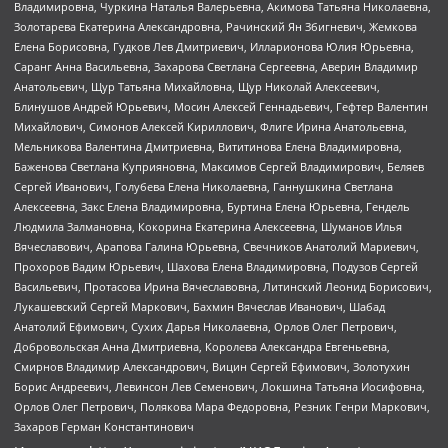
Владимировна, Чуркина Наталья Валерьевна, Акимова Татьяна Николаевна,
Золотарева Екатерина Александровна, Рачинский Ян Збигневич, Жемкова
Елена Борисовна, Гудков Лев Дмитриевич, Илларионова Юлия Юрьевна,
Саранг Анна Васильевна, Захарова Светлана Сергеевна, Аверин Владимир
Анатольевич, Щур Татьяна Михайловна, Щур Николай Алексеевич,
Блинушов Андрей Юрьевич, Мосин Алексей Геннадьевич, Гефтер Валентин
Михайлович, Симонов Алексей Кириллович, Флиге Ирина Анатольевна,
Мельникова Валентина Дмитриевна, Вититинова Елена Владимировна,
Баженова Светлана Куприяновна, Максимов Сергей Владимирович, Беляев
Сергей Иванович, Голубева Елена Николаевна, Ганнушкина Светлана
Алексеевна, Закс Елена Владимировна, Буртина Елена Юрьевна, Гендель
Людмила Залмановна, Кокорина Екатерина Алексеевна, Шуманов Илья
Вячеславович, Арапова Галина Юрьевна, Свечников Анатолий Мариевич,
Прохоров Вадим Юрьевич, Шахова Елена Владимировна, Подузов Сергей
Васильевич, Протасова Ирина Вячеславовна, Литинский Леонид Борисович,
Лукашевский Сергей Маркович, Бахмин Вячеслав Иванович, Шабад
Анатолий Ефимович, Сухих Дарья Николаевна, Орлов Олег Петрович,
Добровольская Анна Дмитриевна, Королева Александра Евгеньевна,
Смирнов Владимир Александрович, Вицин Сергей Ефимович, Золотухин
Борис Андреевич, Левинсон Лев Семенович, Локшина Татьяна Иосифовна,
Орлов Олег Петрович, Полякова Мара Федоровна, Резник Генри Маркович,
Захаров Герман Константинович