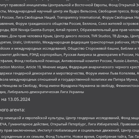
r, Институт правовой инициативы Центральной и Восточной Европы, Фонд Открытой Э
ты, Международный научный центр им Вудро Вильсона, Свободная пресса, Возро
России, Лига Свободных Наций, Transparеncy International, Форум Свободных Н
правления, Форум гражданского общества Россия, Беллона, Союз жителей острово
роды, BDR Novaja Gazeta-Europe, Алтай проект, Образовательный дом прав челов
еван, Дом прав человека Крым, Центр дикого лосося, TVR Studios, ТВ Дождь, Це
урятия, Uralic, UnKremlin, Международная федерация транспортных рабочих, Ист
ейских и международных исследований, Общество Сторожевой башни, Библии и тр
омитет действия, РЭНД корпорейшн, Русская Америка за демократию в России, Н
фалия, Фонд глобальной помощи, Антивоенный комитет России, Russie-Libertes, L
lection Monitor, Article 19, Мнение медиа, Федерация анархического черного кр
и гендерной демократии и миротворчества, Форум имени Льва Копелева, American C
г, Школа международных отношений и государственной политики им Питера Мунка
 Немцова за Свободу, Фонд имени Фридриха Науманна за свободу, Феминистско
медиа, Либерально-демократическая Лига Украины
 на
13.05.2024
ого агента:
р немецкой и европейской культуры, Центр гендерных исследований, Фонд защи
ЧА, Гуманитарное действие, Открытый Петербург, Лига Избирателей, Правовая 
иту прав заключенных, Институт глобализации и социальных движений, Центр 
ужденным и их семьям, Фонд Тольятти, Новое время, Серебряная тайга, Так-Так-