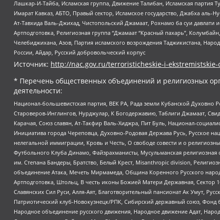
Лашкар-И-Тайба, Исламская группа, Движение Талибан, Исламская партия Т
Имарат Кавказ, АБТО, Правый сектор, Исламское государство, Джабха аль-
Ат-Тавхида Валь-Джихад, Чистопольский Джамаат, Рохнамо ба суи давлати и
Артподготовка, Религиозная группа “Джамаат “Красный пахарь”, Колумбайн
Челебиджихана, Азов, Партия исламского возрождения Таджикистана, Народ
России, Айдар, Русский добровольческий корпус
Источник:
http://nac.gov.ru/terroristicheskie-i-ekstremistskie-
* Перечень общественных объединений и религиозных орг
деятельности:
Национал-большевистская партия, ВЕК РА, Рада земли Кубанской Духовно
Староверов-Инглингов, Нурджулар, К Богодержавию, Таблиги Джамаат, Сви
Карачая, Союз славян, Ат-Такфир Валь-Хиджра, Пит Буль, Национал-социал
Инициатива города Череповца, Духовно-Родовая Держава Русь, Русское н
нелегальной иммиграции, Кровь и Честь, О свободе совести и о религиоз
Футбольного Клуба Динамо, Файзрахманисты, Мусульманская религиозная о
им. Степана Бандеры, Братство, Белый Крест, Misanthropic division, Рели
объединение Атака, Мечеть Мирмамеда, Община Коренного Русского народа
Артподготовка, Штольц, В честь иконы Божией Матери Державная, Сектор 1
Славянских Сил Руси, Алля-Аят, Благотворительный пансионат Ак Умут, Русск
Патриотический клуб-Новокузнецк/РПК, Сибирский державный союз, Фонд б
Народное объединение русского движения, Народное движение Адат, Народ