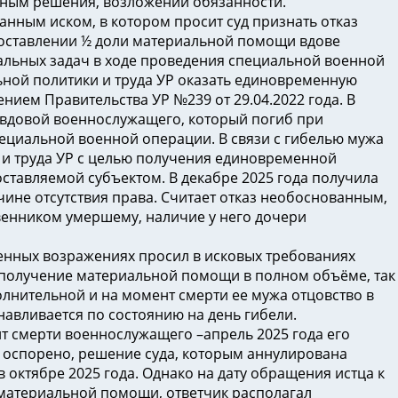
нным решения, возложении обязанности.
анным иском, в котором просит суд признать отказ
доставлении ½ доли материальной помощи вдове
льных задач в ходе проведения специальной военной
ной политики и труда УР оказать единовременную
нием Правительства УР №239 от 29.04.2022 года. В
я вдовой военнослужащего, который погиб при
ециальной военной операции. В связи с гибелью мужа
 и труда УР с целью получения единовременной
оставляемой субъектом. В декабре 2025 года получила
ине отсутствия права. Считает отказ необоснованным,
венником умершему, наличие у него дочери
енных возражениях просил в исковых требованиях
 на получение материальной помощи в полном объёме, так
лнительной и на момент смерти ее мужа отцовство в
навливается по состоянию на день гибели.
нт смерти военнослужащего –апрель 2025 года его
 оспорено, решение суда, которым аннулирована
в октябре 2025 года. Однако на дату обращения истца к
и материальной помощи, ответчик располагал