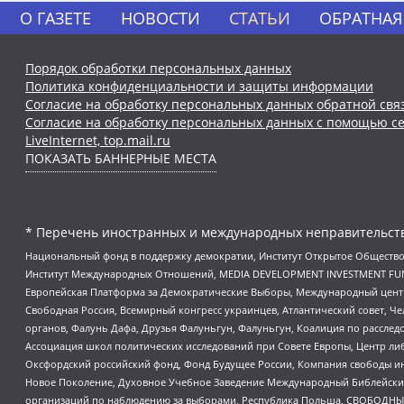
О ГАЗЕТЕ
НОВОСТИ
СТАТЬИ
ОБРАТНАЯ
Порядок обработки персональных данных
Политика конфиденциальности и защиты информации
Согласие на обработку персональных данных обратной свя
Согласие на обработку персональных данных с помощью се
LiveInternet, top.mail.ru
ПОКАЗАТЬ БАННЕРНЫЕ МЕСТА
* Перечень иностранных и международных неправительств
Национальный фонд в поддержку демократии, Институт Открытое Общество
Институт Международных Отношений, MEDIA DEVELOPMENT INVESTMENT FUND,
Европейская Платформа за Демократические Выборы, Международный цент
Свободная Россия, Всемирный конгресс украинцев, Атлантический совет, Ч
органов, Фалунь Дафа, Друзья Фалуньгун, Фалуньгун, Коалиция по рассле
Ассоциация школ политических исследований при Совете Европы, Центр ли
Оксфордский российский фонд, Фонд Будущее России, Компания свободы ин
Новое Поколение, Духовное Учебное Заведение Международный Библейский
организаций по наблюдению за выборами, Республика Польша, СВОБОДНЫЙ