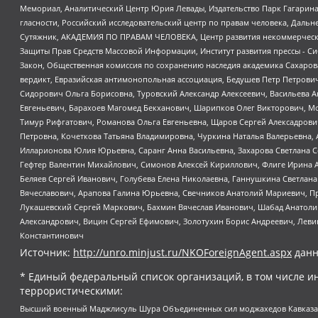
Мемориал, Аналитический Центр Юрия Левады, Издательство Парк Гагарина
гласности, Российский исследовательский центр по правам человека, Даль
Сутяжник, АКАДЕМИЯ ПО ПРАВАМ ЧЕЛОВЕКА, Центр развития некоммерческих
Защиты Прав Средств Массовой Информации, Институт развития прессы - Си
Закон, Общественная комиссия по сохранению наследия академика Сахаров
вердикт, Евразийская антимонопольная ассоциация, Бедушев Петр Петрови
Сидорович Ольга Борисовна, Туровский Александр Алексеевич, Васильева А
Евгеньевич, Барахоев Магомед Бекханович, Шарипков Олег Викторович, М
Тимур Рифгатович, Романова Ольга Евгеньевна, Щаров Сергей Алексадрови
Петровна, Кочеткова Татьяна Владимировна, Чуркина Наталья Валерьевна, 
Илларионова Юлия Юрьевна, Саранг Анна Васильевна, Захарова Светлана 
Гефтер Валентин Михайлович, Симонов Алексей Кириллович, Флиге Ирина 
Беляев Сергей Иванович, Голубева Елена Николаевна, Ганнушкина Светлана
Вячеславович, Арапова Галина Юрьевна, Свечников Анатолий Мариевич, П
Лукашевский Сергей Маркович, Бахмин Вячеслав Иванович, Шабад Анатоли
Александрович, Вицин Сергей Ефимович, Золотухин Борис Андреевич, Леви
Константинович
Источник:
http://unro.minjust.ru/NKOForeignAgent.aspx
данн
* Единый федеральный список организаций, в том числе и
террористическими:
Высший военный Маджлисуль Шура Объединенных сил моджахедов Кавказа, Ко