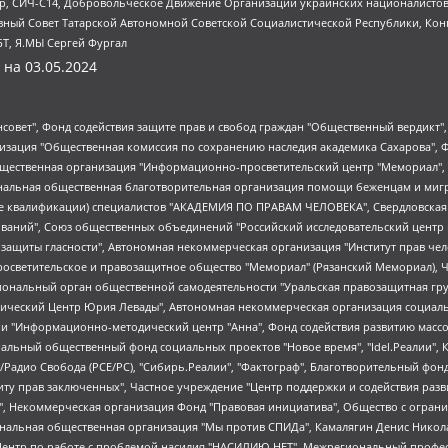
tsApp, СИЧ-С14, Добровольческое Движение Организации украинских националисто
ный Совет Татарской Автономной Советской Социалистической Республики, Кон
БТ, Я.МЫ Сергей Фургал
 на
03.05.2024
мная некоммерческая организация "Центр по работе с проблемой насилия "НАСИЛИЮ.НЕТ", Межрегиональный профессиональный союз работников здравоохранения "Альянс врачей", Юридическое лицо, зарегистрированное в Латвийской Республике, SIA "Medusa Project" (регистрационный номер 40103797863, дата регистрации 10.06.2014), Некоммерческая организация "Фонд по борьбе с коррупцией", Автономная некоммерческая организация "Институт права и публичной политики", Баданин Роман Сергеевич, Гликин Максим Александрович, Железнова Мария Михайловна, Лукьянова Юлия Сергеевна, Маетная Елизавета Витальевна, Маняхин Петр Борисович, Чуракова Ольга Владимировна, Ярош Юлия Петровна, Юридическое лицо "The Insider SIA", зарегистрированное в Риге, Латвийская Республика (дата регистрации 26.06.2015), являющееся администратором доменного имени интернет-издания "The Insider SIA", https://theins.ru, Постернак Алексей Евгеньевич, Рубин Михаил Аркадьевич, Анин Роман Александрович, Юридическое лицо Istories fonds, зарегистрированное в Латвийской Республике (регистрационный номер 50008295751, дата регистрации 24.02.2020), Великовский Дмитрий Александрович, Долинина Ирина Николаевна, Мароховская Алеся Алексеевна, Шлейнов Роман Юрьевич, Шмагун Олеся Валентиновна, Общество с ограниченной ответственностью "Альтаир 2021", Общество с ограниченной ответственностью "Вега 2021", Общество с ограниченной ответственностью "Главный редактор 2021", Общество с ограниченной ответственностью "Ромашки монолит", Важенков Артем Валерьевич, Ивановская областная общественная организация "Центр гендерных исследований", Гурман Юрий Альбертович, Медиапроект "ОВД-Инфо", Егоров Владимир Владимирович, Жилинский Владимир Александрович, Общество с ограниченной ответственностью "ЗП", Иванова София Юрьевна, Карезина Инна Павловна, Кильтау Екатерина Викторовна, Петров Алексей Викторович, Пискунов Сергей Евгеньевич, Смирнов Сергей Сергеевич, Тихонов Михаил Сергеевич, Общество с ограниченной ответственностью "ЖУРНАЛИСТ-ИНОСТРАННЫЙ АГЕНТ", Арапова Галина Юрьевна, Вольтская Татьяна Анатольевна, Американская компания "Mason G.E.S. Anonymous Foundation" (США), являющаяся владельцем интернет-издания https://mnews.world/, Компания "Stichting Bellingcat", зарегистрированная в Нидерландах (дата регистрации 11.07.2018), Захаров Андрей Вячеславович, Клепиковская Екатерина Дмитриевна, Общество с ограниченной ответственностью "МЕМО", Перл Роман Александрович, Симонов Евгений Алексеевич, Соловьева Елена Анатольевна, Сотников Даниил Владимирович, Сурначева Елизавета Дмитриевна, Автономная некоммерческая организация по защите прав человека и информированию населения "Якутия – Наше Мнение", Общество с ограниченной ответственностью "Москоу диджитал медиа", с 26.01.2023 Общество с ограниченной ответственностью "Чайка Белые сады", Ветошкина Валерия Валерьевна, Заговора Максим Александрович, Межрегиональное общественное движение "Российская ЛГБТ - сеть", Оленичев Максим Владимирович, Павлов Иван Юрьевич, Скворцова Елена Сергеевна, Общество с ограниченной ответственностью "Как бы инагент", Кочетков Игорь Викторович, Общество с ограниченной ответственностью "Честные выборы", Еланчик Олег Александрович, Общество с ограниченной ответственностью "Нобелевский призыв", Гималова Регина Эмилевна, Григорьев Андрей Валерьевич, Григорьева Алина Александровна, Ассоциация по содействию защите прав призывников, альтернативнослужащих и военнослужащих "Правозащитная группа "Гражданин.Армия.Право", Хисамова Регина Фаритовна, Автономная некоммерческая организация по реализации социально-правовых программ "Лилит", Дальн