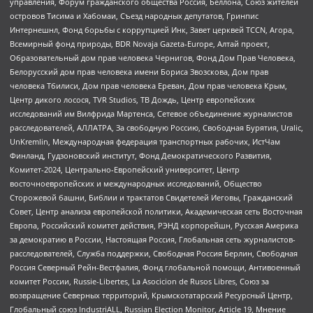
управления, Форум гражданского общества Россия, Беллона, Союз жителей
островов Тисима и Хабомаи, Съезд народных депутатов, Гринпис
Интернешнл, Фонд борьбы с коррупцией Инк, Завет церквей TCCN, Агора,
Всемирный фонд природы, BDR Novaja Gazeta-Europe, Алтай проект,
Образовательный дом прав человека Чернигов, Фонд Дом Прав Человека,
Белорусский дом прав человека имени Бориса Звозскова, Дом прав
человека Тбилиси, Дом прав человека Ереван, Дом прав человека Крым,
Центр дикого лосося, TVR Studios, ТВ Дождь, Центр европейских
исследований им Вилфрида Мартенса, Сетевое объединение журналистов
расследователей, АЛЛАТРА, За свободную Россию, Свободная Бурятия, Uralic,
UnKremlin, Международная федерация транспортных рабочих, ИстЧам
Финланд, Гудзоновский институт, Фонд Демократического Развития,
Комитет-2024, Центрально-Европейский университет, Центр
восточноевропейских и международных исследований, Общество
Сторожевой башни, Библии и трактатов Свидетелей Иеговы, Гражданский
Совет, Центр анализа европейской политики, Академическая сеть Восточная
Европа, Российский комитет действия, РЭНД корпорейшн, Русская Америка
за демократию в России, Настоящая Россия, Глобальная сеть журналистов-
расследователей, Служба поддержки, Свободная Россия Берлин, Свободная
Россия Северный Рейн-Вестфалия, Фонд глобальной помощи, Антивоенный
комитет России, Russie-Libertes, La Asocicion de Rusos Libres, Союз за
возвращение Северных территорий, Крымскотатарский Ресурсный Центр,
Глобальный союз IndustriALL, Russian Election Monitor, Article 19, Мнение