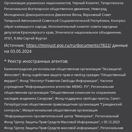
Организации украинских националистов, Черный Комитет, Татарстанское
Региональное Всетатарское общественное движение, Невоград,
Молодежное Демократическое Движение Весна, Верховный Совет
Татарской Автономной Советской Социалистической Республики, Конгресс
ойрат-калмыцкого народа, Исполнительный комитет совета народных
депутатов Красноярского края, Этническое национальное объединение,
ЛГБТ, Я.МЫ Сергей Фургал
Источник:
https://minjust.gov.ru/ru/documents/7822/
данные
на
03.05.2024
* Реестр иностранных агентов:
Калининградская региональная общественная организация "Экозащита!-Женсовет", Фонд содействия защите прав и свобод граждан "Общественный вердикт", Фонд "Институт Развития Свободы Информации", Частное учреждение "Информационное агентство МЕМО. РУ", Региональная общественная организация "Общественная комиссия по сохранению наследия академика Сахарова", Фонд поддержки свободы прессы, Санкт-Петербургская общественная правозащитная организация "Гражданский контроль", Межрегиональная общественная организация "Информационно-просветительский центр "Мемориал", Региональный Фонд "Центр Защиты Прав Средств Массовой Информации", с 05.12.2023 Фонд "Центр Защиты Прав Средств массовой информации", Региональная общественная благотворительная организация помощи беженцам и мигрантам "Гражданское содействие", Негосударственное образовательное учреждение дополнительного профессионального образования (повышение квалификации) специалистов "АКАДЕМИЯ ПО ПРАВАМ ЧЕЛОВЕКА", Свердловская региональная общественная организация "Сутяжник", Автономная некоммерческая организация "Центр независимых социологических исследований", Союз общественных объединений "Российский исследовательский центр по правам человека", Региональное общественное учреждение научно-информационный центр "МЕМОРИАЛ", Некоммерческая организация "Фонд защиты гласности", Автономная некоммерческая организация "Институт прав человека", Городская общественная организация "Екатеринбургское общество "МЕМОРИАЛ", Городская общественная организация "Рязанское историко-просветительское и правозащитное общество "Мемориал" (Рязанский Мемориал), Челябинский региональный орган общественной самодеятельности – женское общественное объединение "Женщины Евразии", Челябинский региональный орган общественной самодеятельности "Уральская правозащитная группа", Фонд содействия защите здоровья и социальной справедливости имени Андрея Рылькова, Автономная Некоммерческая Организация "Аналитический Центр Юрия Левады", Автономная некоммерческая организация социальной поддержки населения "Проект Апрель", Региональная общественная организация помощи женщинам и детям, находящимся в кризисной ситуации "Информационно-методический центр "Анна", Фонд содействия развитию массовых коммуникаций и правовому просвещению "Так-так-Так", Фонд содействия устойчивому развитию "Серебряная тайга", Свердловский региональный общественный фонд социальных проектов "Новое время", "Idel.Реалии", Кавказ.Реалии, Крым.Реалии, Телеканал Настоящее Время, Татаро-башкирская служба Радио Свобода (Azatliq Radiosi), Радио Свободная Европа/Радио Свобода (PCE/PC), "Сибирь.Реалии", "Фактограф", Благотворительный фонд помощи осужденным и их семьям, Автономная некоммерческая организация "Институт глобализации и социальных движений", Фонд "В защиту прав заключенных", Частное учреждение "Центр поддержки и содействия развитию средств массовой информации", Пензенский региональный общественный благотворительный фонд "Гражданский союз", "Север.Реалии", Некоммерческая организация Фонд "Правовая инициатива", Общество с ограниченной ответственностью "Радио Свободная Европа/Радио Свобода", Чешское информационное агентство "MEDIUM-ORIENT", Красноярская региональная общественная организация "Мы против СПИДа", Камалягин Денис Николаевич, Маркелов Сергей Евгеньевич, Пономарев Лев Александрович, Савицкая Людмила Алексеевна, Автономная некоммерческая организация "Центр по работе с проблемой насилия "НАСИЛИЮ.НЕТ", Межрегиональный профессиональный союз работников здравоохранения "Альянс врачей", Юридическое лицо, зарегистрированное в Латвийской Республике, SIA "Medusa Project" (регистрационный номер 40103797863, дата регистрации 10.06.2014), Некоммерческая организация "Фонд по борьбе с коррупцией", Автономная некоммерческая организация "Институт права и публичной политики", Баданин Роман Сергеевич, Гликин Максим Александрович, Железнова Мария Михайловна, Лукьянова Юлия Сергеевна, Маетная Елизавета Витальевна, Маняхин Петр Борисович, Чуракова Ольга Владимировна, Ярош Юлия Петровна, Юридическое лицо "The Insider SIA", зарегистрированное в Риге, Латвийская Республика (дата регистрации 26.06.2015), являющееся администратором доменного имени интернет-издания "The Insider SIA", https://theins.ru, Постернак Алексей Евгеньевич, Рубин Михаил Аркадьевич, Анин Роман Александрович, Юридическое лицо Istories fonds, зарегистрированное в Латвийской Республике (регистрационный номер 50008295751, дата регистрации 24.02.2020), Великовский Дмитрий Александрович, Долинина Ирина Николаевна, Мароховская Алеся Алексеевна, Шлейнов Роман Юрьевич, Шмагун Олеся Валентиновна, Общество с ограниченной ответственностью "Альтаир 2021", Общество с ограниченной ответственностью "Вега 2021", Общество с ограниченной ответственностью "Главный редактор 2021", Общество с ограниченной ответственностью "Ромашки монолит", Важенков Артем Валерьевич, Ивановская областная общественная организация "Центр гендерных исследований", Гурман Юрий Альбертович, Медиапроект "ОВД-Инфо", Егоров Владимир Владимирович, Жилинский Владимир Александрович, Общество с ограниченной ответственностью "ЗП", Иванова София Юрьевна, Карезина Инна Павловна, Кильтау Екатерина Викторовна, Петров Алексей Викторович, Пискунов Сергей Евгеньевич, Смирнов Сергей Сергеевич, Тихонов Михаил Сергеевич, Общество с ограниченной ответственностью "ЖУРНАЛИСТ-ИНОСТРАННЫЙ АГЕНТ", Арапова Галина Юрьевна, Вольтская Татьяна Анатольевна, Американская компания "Mason G.E.S. Anonymous Foundation" (США), являющаяся владельцем интернет-издания https://mnews.world/, Компания "Stichting Bellingcat", зарегистрированная в Нидерландах (дата регистрации 11.07.2018), Захаров Андрей Вячеславович, Клепиковская Екатерина Дмитриевна, Общество с ограниченной ответственностью "МЕМО", Перл Роман Александрович, Симонов Евгений Алексеевич, Соловьева Елена Анатольевна, Сотников Даниил Владимирович, Сурначева Елизавета Дмитриевна, Автономная некоммерческая организация по защите прав человека и информированию населения "Якутия – Наше Мнение", Общество с ограниченной ответственностью "Москоу диджитал медиа", с 26.01.2023 Общество с ограниченной ответственностью "Чайка Белые сады", Ветошкина Валерия Валерьевна, Заговора Максим Александрович, Межрегиональное общественное движение "Российская ЛГБТ - сеть", Оленичев Максим Владимирович, Павлов Иван Юрьевич, Скворцова Елена Сергеевна, Общество с ограниченной ответственностью "Как бы инагент", Кочетков Игорь Викторович, Общество с ограниченной ответственностью "Честные выборы", Еланчик Олег Александрович, Общество с ограниченной ответственностью "Нобелевский призыв", Гималова Регина Эмилевна, Григорьев Андрей Валерьевич, Григорьева Алина Александровна, Ассоциация по содействию защите прав призывников, альтернативнослужащих и военнослужащих "Правозащитная группа "Гражданин.Армия.Право", Хисамова Регина Фаритовна, Автономная некоммерческая организация по реализации социально-правовых программ "Лилит", Дальневосточное общественное движение "Маяк", Санкт-Петербургская ЛГБТ-инициативная группа "Выход", Инициативная группа ЛГБТ+ "Реверс", Алексеев Андрей Викторович, Бекбулатова Таисия Львовна, Беляев Иван Михайлович, Владыкина Елена Сергеевна, Гельман Марат Александрович, Никульшина Вероника Юрьевна, Толоконникова Надежда Андреевна, Шендерович Виктор Анатольевич, Общество с ограниченной ответственностью "Данное сообщение", Общество с ограниченной ответственностью Издательский дом "Новая глава", Айнбиндер Александра Александровна, Московский комьюнити-центр для ЛГБТ+инициатив, Благотворительный фонд развития филантропии, Deutsche Welle (Германия, Kurt-Schumacher-Strasse 3, 53113 Bonn), Борзунова Мария Михайловна, Воробьев Виктор Викторович, Голубева Анна Львовна, Константинова Алла Михайловна, Малкова Ирина Владимировна, Мурадов Мурад Абдулгалимович, Осетинская Елизавета Николаевна, Понасенков Евгений Николаевич, Ганапольский Матвей Юрьевич, Киселев Евгений Алексеевич, Борухович Ирина Григорьевна, Дремин Иван Тимофеевич, Дубровский Дмитрий Викторович, Красноярская региональная общественная организация поддержки и развития альтернативных образовательных технологий и межкультурных коммуникаций "ИНТЕРРА", Маяковская Екатерина Алексеевна, Фейгин Марк Захарович, Филимонов Андрей Викторович, Дзугкоева Регина Николаевна, Доброхотов Роман Александрович, Дудь Юрий Александрович, Елкин Сергей Владимирович, Кругликов Кирилл Игоревич, Сабунаева Мария Леонидовна, Семенов Алексей Владимирович, Шаинян Карен Багратович, Шульман Екатерина Михайловна, Асафьев Артур Валерьевич, Вахштайн Виктор Семенович, Венедиктов Алексей Алексеевич, Лушникова Екатерина Евгеньевна, Волков Леонид Михайлович, Невзоров Александр Глебович, Пархоменко Сергей Борисович, Сироткин Ярослав Николаевич, Кара-Мурза Владимир Владимирович, Баранова Наталья Владимировна, Гозман Леонид Яковлевич, Кагарлицкий Борис Юльевич, Климарев Михаил Валерьевич, Милов Владимир Станиславович, Автономная некоммерческая организация Краснодарский центр современного искусства "Типография", Моргенштерн Алишер Тагирович, Соболь Любовь Эдуардовна, Общество с ограниченной ответственностью "ЛИЗА НОРМ", Каспаров Гарри Кимович, Ходорковский Михаил Борисович, Общество с ограниченной ответственностью "Апрельские тезисы", Данилович Ирина Брониславовна, Кашин Олег Владимирович, Петров Николай Владимирович, Пивоваров Алексей Владимирович, Соколов Михаил Владимирович, Цветкова Юлия Владимировна, Чичваркин Евгений Александрович, Комитет против пыток/Команда против пыток, Общество с ограниченной ответственностью "Первый научный", Общество с ограниченной ответственностью "Вертолет и ко", Белоцерковская Вероника Борисовна, Кац Максим Евгеньевич, Лазарева Татьяна Юрьевна, Шаведдинов Руслан Табризович, Яшин Илья Валерьевич, Общество с ограниченной ответственностью "Иноагент ААВ", Алешковский Дмитрий Петрович, Альбац Евгения Марковна, Быков Дмитрий Львович, Галямина Юлия Евгеньевна, Лойко Сергей Леонидович, Мартынов Кирилл Константинович, Медведев Сергей Александрович, Крашенинников Федор Геннадиевич, Гордеева Катерина Вл