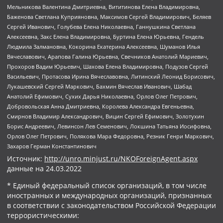
Мельникова Валентина Дмитриевна, Вититинова Елена Владимировна,
Баженова Светлана Куприяновна, Максимов Сергей Владимирович, Беляев
Сергей Иванович, Голубева Елена Николаевна, Ганнушкина Светлана
Алексеевна, Закс Елена Владимировна, Буртина Елена Юрьевна, Гендель
Людмила Залмановна, Кокорина Екатерина Алексеевна, Шуманов Илья
Вячеславович, Арапова Галина Юрьевна, Свечников Анатолий Мариевич,
Прохоров Вадим Юрьевич, Шахова Елена Владимировна, Подузов Сергей
Васильевич, Протасова Ирина Вячеславовна, Литинский Леонид Борисович,
Лукашевский Сергей Маркович, Бахмин Вячеслав Иванович, Шабад
Анатолий Ефимович, Сухих Дарья Николаевна, Орлов Олег Петрович,
Добровольская Анна Дмитриевна, Королева Александра Евгеньевна,
Смирнов Владимир Александрович, Вицин Сергей Ефимович, Золотухин
Борис Андреевич, Левинсон Лев Семенович, Локшина Татьяна Иосифовна,
Орлов Олег Петрович, Полякова Мара Федоровна, Резник Генри Маркович,
Захаров Герман Константинович
Источник:
http://unro.minjust.ru/NKOForeignAgent.aspx
данные на
24.03.2022
* Единый федеральный список организаций, в том числе
иностранных и международных организаций, признанных
в соответствии с законодательством Российской Федерации
террористическими: