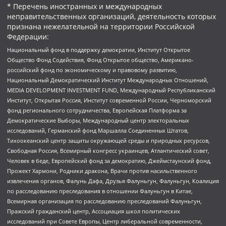
* Перечень иностранных и международных
неправительственных организаций, деятельность которых
признана нежелательной на территории Российской
Федерации:
Национальный фонд в поддержку демократии, Институт Открытое
Общество Фонд Содействия, Фонд Открытое общество, Американо-
российский фонд по экономическому и правовому развитию,
Национальный Демократический Институт Международных Отношений,
MEDIA DEVELOPMENT INVESTMENT FUND, Международный Республиканский
Институт, Открытая Россия, Институт современной России, Черноморский
фонд регионального сотрудничества, Европейская Платформа за
Демократические Выборы, Международный центр электоральных
исследований, Германский фонд Маршалла Соединенных Штатов,
Тихоокеанский центр защиты окружающей среды и природных ресурсов,
Свободная Россия, Всемирный конгресс украинцев, Атлантический совет,
Человек в беде, Европейский фонд за демократию, Джеймстаунский фонд,
Прожект Хармони, Родники дракона, Врачи против насильственного
извлечения органов, Фалунь Дафа, Друзья Фалуньгун, Фалуньгун, Коалиция
по расследованию преследования в отношении Фалуньгун в Китае,
Всемирная организация по расследованию преследований Фалуньгун,
Пражский гражданский центр, Ассоциация школ политических
исследований при Совете Европы, Центр либеральной современности,