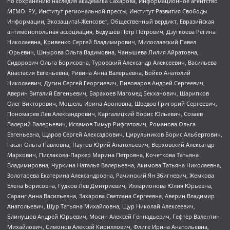
по сохранению наследия академика Сахарова, Информационное агентство
МЕМО. РУ, Институт региональной прессы, Институт Развития Свободы
Информации, Экозащита!-Женсовет, Общественный вердикт, Евразийская
антимонопольная ассоциация, Бедушев Петр Петрович, Дзугкоева Регина
Николаевна, Кривенко Сергей Владимирович, Милославский Павел
Юрьевич, Шнырова Ольга Вадимовна, Чанышева Лилия Айратовна,
Сидорович Ольга Борисовна, Туровский Александр Алексеевич, Васильева
Анастасия Евгеньевна, Ривина Анна Валерьевна, Бойко Анатолий
Николаевич, Дугин Сергей Георгиевич, Пивоваров Андрей Сергеевич,
Аверин Виталий Евгеньевич, Барахоев Магомед Бекханович, Шарипков
Олег Викторович, Мошель Ирина Ароновна, Шведов Григорий Сергеевич,
Пономарев Лев Александрович, Каргалицкий Борис Юльевич, Созаев
Валерий Валерьевич, Исламов Тимур Рифгатович, Романова Ольга
Евгеньевна, Щаров Сергей Алексадрович, Цирульников Борис Альбертович,
Гасан Ольга Павловна, Паутов Юрий Анатольевич, Верховский Александр
Маркович, Пислакова-Паркер Марина Петровна, Кочеткова Татьяна
Владимировна, Чуркина Наталья Валерьевна, Акимова Татьяна Николаевна,
Золотарева Екатерина Александровна, Рачинский Ян Збигневич, Жемкова
Елена Борисовна, Гудков Лев Дмитриевич, Илларионова Юлия Юрьевна,
Саранг Анна Васильевна, Захарова Светлана Сергеевна, Аверин Владимир
Анатольевич, Щур Татьяна Михайловна, Щур Николай Алексеевич,
Блинушов Андрей Юрьевич, Мосин Алексей Геннадьевич, Гефтер Валентин
Михайлович, Симонов Алексей Кириллович, Флиге Ирина Анатольевна,