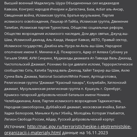
Высший военный Маджлисуль Шура Объединенных сил моджахедов
Кавказа, Конгресс народов Ичкерии и Дагестана, База, Асбат аль-Ансар,
Священная война, Исламская группа, Братья-мусульмане, Партия
исламского освобождения, Лашкар-И-Тайба, Исламская группа, Движение
Талибан, Исламская партия Туркестана, Общество социальных реформ,
Общество возрождения исламского наследия, Дом двух святых, Джунд аш-
Шам, Исламский джихад, Аль-Каида, Имарат Кавказ, АБТО, Правый сектор,
Исламское государство, Джабха аль-Нусра ли-Ахль аш-Шам, Народное
ополчение имени К. Минина и Д. Пожарского, Аджр от Аллаха Субхану уа
Тагьаля SHAM, АУМ Синрике, Муджахеды джамаата Ат-Тавхида Валь-Джихад,
Чистопольский Джамаат, Рохнамо ба суи давлати исломи, Террористическое
сообщество Сеть, Катиба Таухид валь-Джихад, Хайят Тахрир аш-Шам, Ахлю
Сунна Валь Джамаа, National Socialism/White Power, Артподготовка,
Религиозная группа “Джамаат “Красный пахарь”, Колумбайн, Хатлонский
джамаат, Мусульманская религиозная группа п. Кушкуль г. Оренбург,
Крымско-татарский добровольческий батальон имени Номана
Челебиджихана, Азов, Партия исламского возрождения Таджикистана,
Народная самооборона, Дуббайский джамаат, московская ячейка, Батал-
Хаджи Белхороев, Маньяки Культ Убийц, Молодёжь Которая Улыбается,
Легион Свобода России, Айдар, Русский добровольческий корпус
Источник:
http://nac.gov.ru/terroristicheskie-i-ekstremistskie-
organizacii-i-materialy.html
данные на
16.11.2023