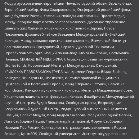
Форум русскоязычных европейцев, Немецко-русский обмен, Бард колледж,
Европейский выбор, Фонд Ходорковского, Оксфордский российский фонд,
Фонд Будущее России, Компания свободы информации, Проект Медиа,
Международное партнерство за права человека, Духовное Управление
Евангельских Христиан Украинской Христианской Церкви, Новое
Поколение, Духовное Учебное Заведение Международный Библейский
Колледж, Международное христианское движение, Всемирный Институт
Саентологических Предприятий, Церковь Духовной Технологии,
Европейская сеть организаций по наблюдению за выборами, Республика
Польша, СВОБОДНЫЙ ИДЕЛЬ-УРАЛ, Ассоциация развития журналистики,
IStories fonds, Королевский Институт Международных Отношений,
КРИМСЬКА ПРАВОЗАХИСНА ГРУПА, Фонд имени Генриха Бёлля, Stichting
Bellingcat, Bellingcat Ltd, The Insider, Институт правовой инициативы
Центральной и Восточной Европы, Фонд Открытой Эстонии, Calvert 22
Foundation, Канадский украинский конгресс, Институт Макдональда-Лорье,
Украинская национальная федерация Канады, Декабристы, Международный
научный центр им Вудро Вильсона, Свободная пресса, Возрождение,
Всеукраинский духовный центр , Риддл, Русский антивоенный комитет в
Швеции, Проект Медуза, Фонд Андрея Сахарова, Форум свободной России,
Лига Свободных Наций, Transparеncy International, Форум Свободных
Народов ПостРоссии, Солидарность с гражданским движением в России –
Solidarus, КрымSOS, Свободный университет, Институт государственного