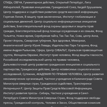
СПИДа, СВЕЧА, Гуманитарное действие, Открытый Петербург, Лига
Избирателей, Правовая инициатива, Гражданский Союз, Хасдей Ерушалаим,
Центр поддержки и содействия развитию средств массовой информации,
Горячая Линия, В защиту прав заключенных, Институт глобализации и
социальных движений, Центр социально-информационных инициатив
Действие, Благотворительный фонд охраны здоровья и защиты прав
граждан, Благотворительный фонд помощи осужденным и их семьям, Фонд
Тольятти, Новое время, Серебряная тайга, Так-Так-Так, Сова, центр Анна,
Проект Апрель, Самарская губерния, Эра здоровья, Мемориал,
Аналитический Центр Юрия Левады, Издательство Парк Гагарина, Фонд
имени Андрея Рылькова, Сфера, Центр СИБАЛЬТ, Уральская правозащитная
группа, Женщины Евразии, Институт прав человека, Фонд защиты гласности,
Российский исследовательский центр по правам человека,
Дальневосточный центр развития гражданских инициатив и социального
партнерства, Гражданское действие, Центр независимых социологических
исследований, Сутяжник, АКАДЕМИЯ ПО ПРАВАМ ЧЕЛОВЕКА, Центр развития
некоммерческих организаций, Частное учреждение в Калининграде Совета
Министров северных стран, Гражданское содействие, Трансперенси
Интернешнл-Р, Центр Защиты Прав Средств Массовой Информации,
Институт развития прессы - Сибирь, Частное учреждение в Санкт-
Петербурге Совета Министров Северных Стран, Фонд поддержки свободы
прессы, Гражданский контроль, Человек и Закон, Общественная комиссия