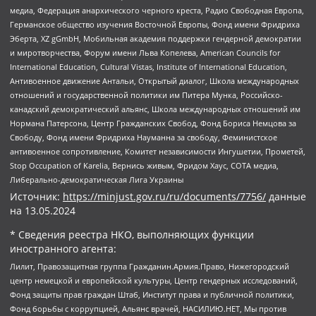
медиа, Федерация анархического черного креста, Радио Свободная Европа,
Германское общество изучения Восточной Европы, Фонд имени Фридриха
Эберта, XZ gGmbH, Мобильная академия поддержки гендерной демократии
и миротворчества, Форум имени Льва Копелева, American Councils for
International Education, Cultural Vistas, Institute of International Education,
Антивоенное движение Антальи, Открытый диалог, Школа международных
отношений и государственной политики им Питера Мунка, Российско-
канадский демократический альянс, Школа международных отношений им
Нормана Патерсона, Центр Гражданских Свобод, Фонд Бориса Немцова за
Свободу, Фонд имени Фридриха Науманна за свободу, Феминистское
антивоенное сопротивление, Комитет независимости Ингушетии, Прометей,
Stop Occupation of Karelia, Вернись живым, Фридом Хаус, СОТА медиа,
Либерально-демократическая Лига Украины
Источник:
https://minjust.gov.ru/ru/documents/7756/
данные
на
13.05.2024
* Сведения реестра НКО, выполняющих функции
иностранного агента:
Лилит, Правозащитная группа Гражданин.Армия.Право, Нижегородский
центр немецкой и европейской культуры, Центр гендерных исследований,
Фонд защиты прав граждан Штаб, Институт права и публичной политики,
Фонд борьбы с коррупцией, Альянс врачей, НАСИЛИЮ.НЕТ, Мы против