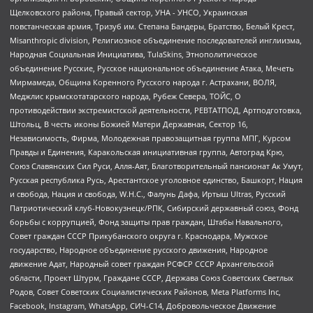
Щелковского района, Правый сектор, УНА - УНСО, Украинская
повстанческая армия, Тризуб им. Степана Бандеры, Братство, Белый Крест,
Misanthropic division, Религиозное объединение последователей инглиизма,
Народная Социальная Инициатива, TulaSkins, Этнополитическое
объединение Русские, Русское национальное объединение Атака, Мечеть
Мирмамеда, Община Коренного Русского народа г. Астрахани, ВОЛЯ,
Меджлис крымскотатарского народа, Рубеж Севера, ТОЙС, О
противодействии экстремистской деятельности, РЕВТАТПОД, Артподготовка,
Штольц, В честь иконы Божией Матери Державная, Сектор 16,
Независимость, Фирма, Молодежная правозащитная группа МПГ, Курсом
Правды и Единения, Каракольская инициативная группа, Автоград Крю,
Союз Славянских Сил Руси, Алля-Аят, Благотворительный пансионат Ак Умут,
Русская республика Русь, Арестантское уголовное единство, Башкорт, Нация
и свобода, Нация и свобода, W.H.С., Фалунь Дафа, Иртыш Ultras, Русский
Патриотический клуб-Новокузнецк/РПК, Сибирский державный союз, Фонд
борьбы с коррупцией, Фонд защиты прав граждан, Штабы Навального,
Совет граждан СССР Прикубанского округа г. Краснодара, Мужское
государство, Народное объединение русского движения, Народное
движение Адат, Народный совет граждан РСФСР СССР Архангельской
области, Проект Штурм, Граждане СССР, Держава Союз Советских Светлых
Родов, Совет Советских Социалистических Районов, Meta Platforms Inc,
Facebook, Instagram, WhatsApp, СИЧ-С14, Добровольческое Движение