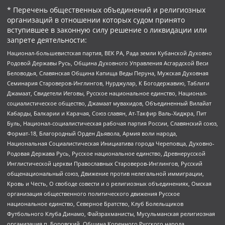
* Перечень общественных объединений и религиозных
организаций в отношении которых судом принято
вступившее в законную силу решение о ликвидации или
запрете деятельности:
Национал-большевистская партия, ВЕК РА, Рада земли Кубанской Духовно
Родовой Державы Русь, Община Духовного Управления Асгардской Веси
Беловодья, Славянская Община Капища Веды Перуна, Мужская Духовная
Семинария Староверов-Инглингов, Нурджулар, К Богодержавию, Таблиги
Джамаат, Свидетели Иеговы, Русское национальное единство, Национал-
социалистическое общество, Джамаат мувахидов, Объединенный Вилайат
Кабарды, Балкарии и Карачая, Союз славян, Ат-Такфир Валь-Хиджра, Пит
Буль, Национал-социалистическая рабочая партия России, Славянский союз,
Формат-18, Благородный Орден Дьявола, Армия воли народа,
Национальная Социалистическая Инициатива города Череповца, Духовно-
Родовая Держава Русь, Русское национальное единство, Древнерусской
Инглистической церкви Православных Староверов-Инглингов, Русский
общенациональный союз, Движение против нелегальной иммиграции,
Кровь и Честь, О свободе совести и о религиозных объединениях, Омская
организация общественного политического движения Русское
национальное единство, Северное Братство, Клуб Болельщиков
Футбольного Клуба Динамо, Файзрахманисты, Мусульманская религиозная
организация п. Боровский, Община Коренного Русского народа