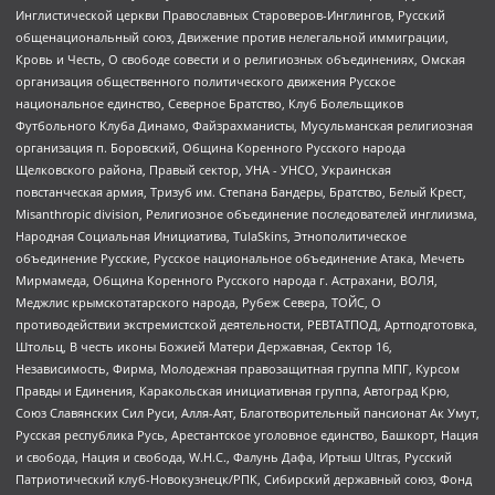
Инглистической церкви Православных Староверов-Инглингов, Русский
общенациональный союз, Движение против нелегальной иммиграции,
Кровь и Честь, О свободе совести и о религиозных объединениях, Омская
организация общественного политического движения Русское
национальное единство, Северное Братство, Клуб Болельщиков
Футбольного Клуба Динамо, Файзрахманисты, Мусульманская религиозная
организация п. Боровский, Община Коренного Русского народа
Щелковского района, Правый сектор, УНА - УНСО, Украинская
повстанческая армия, Тризуб им. Степана Бандеры, Братство, Белый Крест,
Misanthropic division, Религиозное объединение последователей инглиизма,
Народная Социальная Инициатива, TulaSkins, Этнополитическое
объединение Русские, Русское национальное объединение Атака, Мечеть
Мирмамеда, Община Коренного Русского народа г. Астрахани, ВОЛЯ,
Меджлис крымскотатарского народа, Рубеж Севера, ТОЙС, О
противодействии экстремистской деятельности, РЕВТАТПОД, Артподготовка,
Штольц, В честь иконы Божией Матери Державная, Сектор 16,
Независимость, Фирма, Молодежная правозащитная группа МПГ, Курсом
Правды и Единения, Каракольская инициативная группа, Автоград Крю,
Союз Славянских Сил Руси, Алля-Аят, Благотворительный пансионат Ак Умут,
Русская республика Русь, Арестантское уголовное единство, Башкорт, Нация
и свобода, Нация и свобода, W.H.С., Фалунь Дафа, Иртыш Ultras, Русский
Патриотический клуб-Новокузнецк/РПК, Сибирский державный союз, Фонд