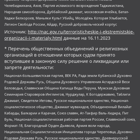
Челебиджихана, Азов, Партия исламского возрождения Таджикистана,
Народная самооборона, Дуббайский джамаат, московская ячейка, Батал-
Хаджи Белхороев, Маньяки Культ Убийц, Молодёжь Которая Улыбается,
Легион Свобода России, Айдар, Русский добровольческий корпус
Источник:
http://nac.gov.ru/terroristicheskie-i-ekstremistskie-
organizacii-i-materialy.html
данные на
16.11.2023
* Перечень общественных объединений и религиозных
организаций в отношении которых судом принято
вступившее в законную силу решение о ликвидации или
запрете деятельности:
Национал-большевистская партия, ВЕК РА, Рада земли Кубанской Духовно
Родовой Державы Русь, Община Духовного Управления Асгардской Веси
Беловодья, Славянская Община Капища Веды Перуна, Мужская Духовная
Семинария Староверов-Инглингов, Нурджулар, К Богодержавию, Таблиги
Джамаат, Свидетели Иеговы, Русское национальное единство, Национал-
социалистическое общество, Джамаат мувахидов, Объединенный Вилайат
Кабарды, Балкарии и Карачая, Союз славян, Ат-Такфир Валь-Хиджра, Пит
Буль, Национал-социалистическая рабочая партия России, Славянский союз,
Формат-18, Благородный Орден Дьявола, Армия воли народа,
Национальная Социалистическая Инициатива города Череповца, Духовно-
Родовая Держава Русь, Русское национальное единство, Древнерусской