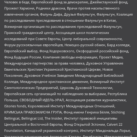
Человек в беде, Европейский фонд за демократию, Джеймстаунский фонд,
Прожект Хармони, Родники дракона, Врачи против насильственного
извлечения органов, Фалунь Дафа, Друзья Фалуньгун, Фалуньгун, Коалиция
по расследованию преследования в отношении Фалуньгун в Китае,
Всемирная организация по расследованию преследований Фалуньгун,
Пражский гражданский центр, Ассоциация школ политических
исследований при Совете Европы, Центр либеральной современности,
Форум русскоязычных европейцев, Немецко-русский обмен, Бард колледж,
Европейский выбор, Фонд Ходорковского, Оксфордский российский фонд,
Фонд Будущее России, Компания свободы информации, Проект Медиа,
Международное партнерство за права человека, Духовное Управление
Евангельских Христиан Украинской Христианской Церкви, Новое
Поколение, Духовное Учебное Заведение Международный Библейский
Колледж, Международное христианское движение, Всемирный Институт
Саентологических Предприятий, Церковь Духовной Технологии,
Европейская сеть организаций по наблюдению за выборами, Республика
Польша, СВОБОДНЫЙ ИДЕЛЬ-УРАЛ, Ассоциация развития журналистики,
IStories fonds, Королевский Институт Международных Отношений,
КРИМСЬКА ПРАВОЗАХИСНА ГРУПА, Фонд имени Генриха Бёлля, Stichting
Bellingcat, Bellingcat Ltd, The Insider, Институт правовой инициативы
Центральной и Восточной Европы, Фонд Открытой Эстонии, Calvert 22
Foundation, Канадский украинский конгресс, Институт Макдональда-Лорье,
Украинская национальная федерация Канады, Декабристы, Международный