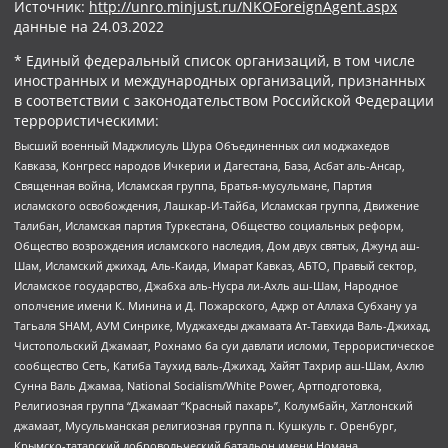
Источник:
http://unro.minjust.ru/NKOForeignAgent.aspx
данные на
24.03.2022
* Единый федеральный список организаций, в том числе
иностранных и международных организаций, признанных
в соответствии с законодательством Российской Федерации
террористическими:
Высший военный Маджлисуль Шура Объединенных сил моджахедов
Кавказа, Конгресс народов Ичкерии и Дагестана, База, Асбат аль-Ансар,
Священная война, Исламская группа, Братья-мусульмане, Партия
исламского освобождения, Лашкар-И-Тайба, Исламская группа, Движение
Талибан, Исламская партия Туркестана, Общество социальных реформ,
Общество возрождения исламского наследия, Дом двух святых, Джунд аш-
Шам, Исламский джихад, Аль-Каида, Имарат Кавказ, АБТО, Правый сектор,
Исламское государство, Джабха аль-Нусра ли-Ахль аш-Шам, Народное
ополчение имени К. Минина и Д. Пожарского, Аджр от Аллаха Субхану уа
Тагьаля SHAM, АУМ Синрике, Муджахеды джамаата Ат-Тавхида Валь-Джихад,
Чистопольский Джамаат, Рохнамо ба суи давлати исломи, Террористическое
сообщество Сеть, Катиба Таухид валь-Джихад, Хайят Тахрир аш-Шам, Ахлю
Сунна Валь Джамаа, National Socialism/White Power, Артподготовка,
Религиозная группа “Джамаат “Красный пахарь”, Колумбайн, Хатлонский
джамаат, Мусульманская религиозная группа п. Кушкуль г. Оренбург,
Крымско-татарский добровольческий батальон имени Номана