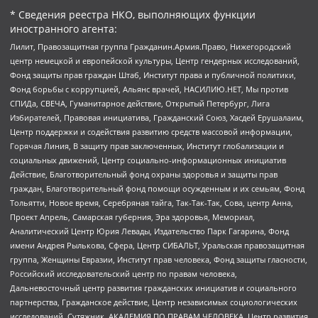
* Сведения реестра НКО, выполняющих функции
иностранного агента:
Лилит, Правозащитная группа Гражданин.Армия.Право, Нижегородский
центр немецкой и европейской культуры, Центр гендерных исследований,
Фонд защиты прав граждан Штаб, Институт права и публичной политики,
Фонд борьбы с коррупцией, Альянс врачей, НАСИЛИЮ.НЕТ, Мы против
СПИДа, СВЕЧА, Гуманитарное действие, Открытый Петербург, Лига
Избирателей, Правовая инициатива, Гражданский Союз, Хасдей Ерушалаим,
Центр поддержки и содействия развитию средств массовой информации,
Горячая Линия, В защиту прав заключенных, Институт глобализации и
социальных движений, Центр социально-информационных инициатив
Действие, Благотворительный фонд охраны здоровья и защиты прав
граждан, Благотворительный фонд помощи осужденным и их семьям, Фонд
Тольятти, Новое время, Серебряная тайга, Так-Так-Так, Сова, центр Анна,
Проект Апрель, Самарская губерния, Эра здоровья, Мемориал,
Аналитический Центр Юрия Левады, Издательство Парк Гагарина, Фонд
имени Андрея Рылькова, Сфера, Центр СИБАЛЬТ, Уральская правозащитная
группа, Женщины Евразии, Институт прав человека, Фонд защиты гласности,
Российский исследовательский центр по правам человека,
Дальневосточный центр развития гражданских инициатив и социального
партнерства, Гражданское действие, Центр независимых социологических
исследований, Сутяжник, АКАДЕМИЯ ПО ПРАВАМ ЧЕЛОВЕКА, Центр развития