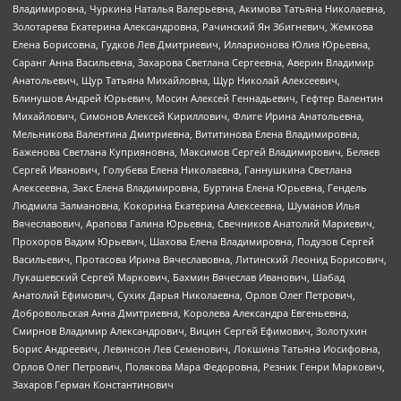
Владимировна, Чуркина Наталья Валерьевна, Акимова Татьяна Николаевна,
Золотарева Екатерина Александровна, Рачинский Ян Збигневич, Жемкова
Елена Борисовна, Гудков Лев Дмитриевич, Илларионова Юлия Юрьевна,
Саранг Анна Васильевна, Захарова Светлана Сергеевна, Аверин Владимир
Анатольевич, Щур Татьяна Михайловна, Щур Николай Алексеевич,
Блинушов Андрей Юрьевич, Мосин Алексей Геннадьевич, Гефтер Валентин
Михайлович, Симонов Алексей Кириллович, Флиге Ирина Анатольевна,
Мельникова Валентина Дмитриевна, Вититинова Елена Владимировна,
Баженова Светлана Куприяновна, Максимов Сергей Владимирович, Беляев
Сергей Иванович, Голубева Елена Николаевна, Ганнушкина Светлана
Алексеевна, Закс Елена Владимировна, Буртина Елена Юрьевна, Гендель
Людмила Залмановна, Кокорина Екатерина Алексеевна, Шуманов Илья
Вячеславович, Арапова Галина Юрьевна, Свечников Анатолий Мариевич,
Прохоров Вадим Юрьевич, Шахова Елена Владимировна, Подузов Сергей
Васильевич, Протасова Ирина Вячеславовна, Литинский Леонид Борисович,
Лукашевский Сергей Маркович, Бахмин Вячеслав Иванович, Шабад
Анатолий Ефимович, Сухих Дарья Николаевна, Орлов Олег Петрович,
Добровольская Анна Дмитриевна, Королева Александра Евгеньевна,
Смирнов Владимир Александрович, Вицин Сергей Ефимович, Золотухин
Борис Андреевич, Левинсон Лев Семенович, Локшина Татьяна Иосифовна,
Орлов Олег Петрович, Полякова Мара Федоровна, Резник Генри Маркович,
Захаров Герман Константинович