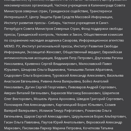
некоммерческих организаций, Частное учреждение в Калининграде Совета
Министров северных стран, Гражданское содействие, Трансперенси
Интернешнл-Р, Центр Защиты Прав Средств Массовой Информации,
Институт развития прессы - Сибирь, Частное учреждение в Санкт-
Петербурге Совета Министров Северных Стран, Фонд поддержки свободы
прессы, Гражданский контроль, Человек и Закон, Общественная комиссия
по сохранению наследия академика Сахарова, Информационное агентство
МЕМО. РУ, Институт региональной прессы, Институт Развития Свободы
Информации, Экозащита!-Женсовет, Общественный вердикт, Евразийская
антимонопольная ассоциация, Бедушев Петр Петрович, Дзугкоева Регина
Николаевна, Кривенко Сергей Владимирович, Милославский Павел
Юрьевич, Шнырова Ольга Вадимовна, Чанышева Лилия Айратовна,
Сидорович Ольга Борисовна, Туровский Александр Алексеевич, Васильева
Анастасия Евгеньевна, Ривина Анна Валерьевна, Бойко Анатолий
Николаевич, Дугин Сергей Георгиевич, Пивоваров Андрей Сергеевич,
Аверин Виталий Евгеньевич, Барахоев Магомед Бекханович, Шарипков
Олег Викторович, Мошель Ирина Ароновна, Шведов Григорий Сергеевич,
Пономарев Лев Александрович, Каргалицкий Борис Юльевич, Созаев
Валерий Валерьевич, Исламов Тимур Рифгатович, Романова Ольга
Евгеньевна, Щаров Сергей Алексадрович, Цирульников Борис Альбертович,
Гасан Ольга Павловна, Паутов Юрий Анатольевич, Верховский Александр
Маркович, Пислакова-Паркер Марина Петровна, Кочеткова Татьяна