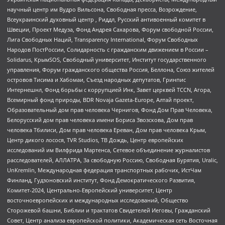
научный центр им Вудро Вильсона, Свободная пресса, Возрождение,
Всеукраинский духовный центр , Риддл, Русский антивоенный комитет в
Швеции, Проект Медуза, Фонд Андрея Сахарова, Форум свободной России,
Лига Свободных Наций, Transparеncy International, Форум Свободных
Народов ПостРоссии, Солидарность с гражданским движением в России –
Solidarus, КрымSOS, Свободный университет, Институт государственного
управления, Форум гражданского общества Россия, Беллона, Союз жителей
островов Тисима и Хабомаи, Съезд народных депутатов, Гринпис
Интернешнл, Фонд борьбы с коррупцией Инк, Завет церквей TCCN, Агора,
Всемирный фонд природы, BDR Novaja Gazeta-Europe, Алтай проект,
Образовательный дом прав человека Чернигов, Фонд Дом Прав Человека,
Белорусский дом прав человека имени Бориса Звозскова, Дом прав
человека Тбилиси, Дом прав человека Ереван, Дом прав человека Крым,
Центр дикого лосося, TVR Studios, ТВ Дождь, Центр европейских
исследований им Вилфрида Мартенса, Сетевое объединение журналистов
расследователей, АЛЛАТРА, За свободную Россию, Свободная Бурятия, Uralic,
UnKremlin, Международная федерация транспортных рабочих, ИстЧам
Финланд, Гудзоновский институт, Фонд Демократического Развития,
Комитет-2024, Центрально-Европейский университет, Центр
восточноевропейских и международных исследований, Общество
Сторожевой башни, Библии и трактатов Свидетелей Иеговы, Гражданский
Совет, Центр анализа европейской политики, Академическая сеть Восточная