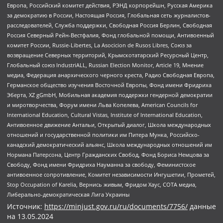
Европа, Российский комитет действия, РЭНД корпорейшн, Русская Америка
за демократию в России, Настоящая Россия, Глобальная сеть журналистов-
расследователей, Служба поддержки, Свободная Россия Берлин, Свободная
Россия Северный Рейн-Вестфалия, Фонд глобальной помощи, Антивоенный
комитет России, Russie-Libertes, La Asocicion de Rusos Libres, Союз за
возвращение Северных территорий, Крымскотатарский Ресурсный Центр,
Глобальный союз IndustriALL, Russian Election Monitor, Article 19, Мнение
медиа, Федерация анархического черного креста, Радио Свободная Европа,
Германское общество изучения Восточной Европы, Фонд имени Фридриха
Эберта, XZ gGmbH, Мобильная академия поддержки гендерной демократии
и миротворчества, Форум имени Льва Копелева, American Councils for
International Education, Cultural Vistas, Institute of International Education,
Антивоенное движение Антальи, Открытый диалог, Школа международных
отношений и государственной политики им Питера Мунка, Российско-
канадский демократический альянс, Школа международных отношений им
Нормана Патерсона, Центр Гражданских Свобод, Фонд Бориса Немцова за
Свободу, Фонд имени Фридриха Науманна за свободу, Феминистское
антивоенное сопротивление, Комитет независимости Ингушетии, Прометей,
Stop Occupation of Karelia, Вернись живым, Фридом Хаус, СОТА медиа,
Либерально-демократическая Лига Украины
Источник:
https://minjust.gov.ru/ru/documents/7756/
данные
на
13.05.2024