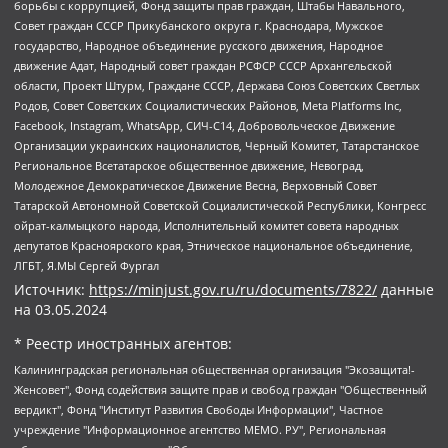
борьбы с коррупцией, Фонд защиты прав граждан, Штабы Навального,
Совет граждан СССР Прикубанского округа г. Краснодара, Мужское
государство, Народное объединение русского движения, Народное
движение Адат, Народный совет граждан РСФСР СССР Архангельской
области, Проект Штурм, Граждане СССР, Держава Союз Советских Светлых
Родов, Совет Советских Социалистических Районов, Meta Platforms Inc,
Facebook, Instagram, WhatsApp, СИЧ-С14, Добровольческое Движение
Организации украинских националистов, Черный Комитет, Татарстанское
Региональное Всетатарское общественное движение, Невоград,
Молодежное Демократическое Движение Весна, Верховный Совет
Татарской Автономной Советской Социалистической Республики, Конгресс
ойрат-калмыцкого народа, Исполнительный комитет совета народных
депутатов Красноярского края, Этническое национальное объединение,
ЛГБТ, Я.МЫ Сергей Фургал
Источник:
https://minjust.gov.ru/ru/documents/7822/
данные
на
03.05.2024
* Реестр иностранных агентов:
Калининградская региональная общественная организация "Экозащита!-Женсовет", Фонд содействия защите прав и свобод граждан "Общественный вердикт", Фонд "Институт Развития Свободы Информации", Частное учреждение "Информационное агентство МЕМО. РУ", Региональная общественная организация "Общественная комиссия по сохранению наследия академика Сахарова", Фонд поддержки свободы прессы, Санкт-Петербургская общественная правозащитная организация "Гражданский контроль", Межрегиональная общественная организация "Информационно-просветительский центр "Мемориал", Региональный Фонд "Центр Защиты Прав Средств Массовой Информации", с 05.12.2023 Фонд "Центр Защиты Прав Средств массовой информации", Региональная общественная благотворительная организация помощи беженцам и мигрантам "Гражданское содействие", Негосударственное образовательное учреждение дополнительного профессионального образования (повышение квалификации) специалистов "АКАДЕМИЯ ПО ПРАВАМ ЧЕЛОВЕКА", Свердловская региональная общественная организация "Сутяжник", Автономная некоммерческая организация "Центр независимых социологических исследований", Союз общественных объединений "Российский исследовательский центр по правам человека", Региональное общественное учреждение научно-информационный центр "МЕМОРИАЛ", Некоммерческая организация "Фонд защиты гласности", Автономная некоммерческая организация "Институт прав человека", Городская общественная организация "Екатеринбургское общество "МЕМОРИАЛ", Городская общественная организация "Рязанское историко-просветительское и правозащитное общество "Мемориал" (Рязанский Мемориал), Челябинский региональный орган общественной самодеятельности – женское общественное объединение "Женщины Евразии", Челябинский региональный орган общественной самодеятельности "Уральская правозащитная группа", Фонд содействия защите здоровья и социальной справедливости имени Андрея Рылькова, Автономная Некоммерческая Организация "Аналитический Центр Юрия Левады", Автономная некоммерческая организация социальной поддержки населения "Проект Апрель", Региональная общественная организация помощи женщинам и детям, находящимся в кризисной ситуации "Информационно-методический центр "Анна", Фонд содействия развитию массовых коммуникаций и правовому просвещению "Так-так-Так", Фонд содействия устойчивому развитию "Серебряная тайга", Свердловский региональный общественный фонд социальных проектов "Новое время", "Idel.Реалии", Кавказ.Реалии, Крым.Реалии, Телеканал Настоящее Время, Татаро-башкирская служба Радио Свобода (Azatliq Radiosi), Радио Свободная Европа/Радио Свобода (PCE/PC), "Сибирь.Реалии", "Фактограф", Благотворительный фонд помощи осужденным и их семьям, Автономная некоммерческая организация "Институт глобализации и социальных движений", Фонд "В защиту прав заключенных", Частное учреждение "Центр поддержки и содействия развитию средств массовой информации", Пензенский региональный общественный благотворительный фонд "Гражданский союз", "Север.Реалии", Некоммерческая организация Фонд "Правовая инициатива", Общество с ограниченной ответственностью "Радио Свободная Европа/Радио Свобода", Чешское информационное агентство "MEDIUM-ORIENT", Красноярская региональная общественная организация "Мы против СПИДа", Камалягин Денис Николаевич, Маркелов Сергей Евгеньевич, Пономарев Лев Александрович, Савицкая Людмила Алексеевна, Автономная некоммерческая организация "Центр по работе с проблемой насилия "НАСИЛИЮ.НЕТ", Межрегиональный профессиональный союз работников здравоохранения "Альянс врачей", Юридическое лицо, зарегистрированное в Латвийской Республике, SIA "Medusa Project" (регистрационный номер 40103797863, дата регистрации 10.06.2014), Некоммерческая организация "Фонд по борьбе с коррупцией", Автономная некоммерческая организация "Институт права и публичной политики", Баданин Роман Сергеевич, Гликин Максим Александрович, Железнова Мария Михайловна, Лукьянова Юлия Сергеевна, Маетная Елизавета Витальевна, Маняхин Петр Борисович, Чуракова Ольга Владимировна, Ярош Юлия Петровна, Юридическое лицо "The Insider SIA", зарегистрированное в Риге, Латвийская Республика (дата регистрации 26.06.2015), являющееся администратором доменного имени интернет-издания "The Insider SIA", https://theins.ru, Постернак Алексей Евгеньевич, Рубин Михаил Аркадьевич, Анин Роман Александрович, Юридическое лицо Istories fonds, зарегистрированное в Латвийской Республике (регистрационный номер 50008295751, дата регистрации 24.02.2020), Великовский Дмитрий Александрович, Долинина Ирина Николаевна, Мароховская Алеся Алексеевна, Шлейнов Роман Юрьевич, Шмагун Олеся Валентиновна, Общество с ограниченной ответственностью "Альтаир 2021", Общество с ограниченной ответственностью "Вега 2021", Общество с ограниченной ответственностью "Главный редактор 2021", Общество с ограниченной ответственностью "Ромашки монолит", Важенков Артем Валерьевич, Ивановская областная общественная организация "Центр гендерных исследований", Гурман Юрий Альбертович, Медиапроект "ОВД-Инфо", Егоров Владимир Владимирович, Жилинский Владимир Александрович, Общество с ограниченной ответственностью "ЗП", Иванова София Юрьевна, Карезина Инна Павловна, Кильтау Екатерина Викторовна, Петров Алексей Викторович, Пискунов Сергей Евгеньевич, Смирнов Сергей Сергеевич, Тихонов Михаил Сергеевич, Общество с ограниченной ответственностью "ЖУРНАЛИСТ-ИНОСТРАННЫЙ АГЕНТ", Арапова Галина Юрьевна, Вольтская Татьяна Анатольевна, Американская компания "Mason G.E.S. Anonymous Foundation" (США), являющаяся владельцем интернет-издания https://mnews.world/, Компания "Stichting Bellingcat", зарегистрированная в Нидерландах (дата регистрации 11.07.2018), Захаров Андрей Вячеславович, Клепиковская Екатерина Дмитриевна, Общество с ограниченной ответственностью "МЕМО", Перл Роман Александрович, Симонов Евгений Алексеевич, Соловьева Елена Анатольевна, Сотников Даниил Владимирович, Сурначева Елизавета Дмитриевна, Автономная некоммерческая организация по защите прав человека и информированию населения "Якутия – Наше Мнение", Общество с ограниченной ответственностью "Москоу диджитал медиа", с 26.01.2023 Общество с ограниченной ответственностью "Чайка Белые сады", Ветошкина Валерия Валерьевна, Заговора Максим Александрович, Межрегиональное общественное движение "Российская ЛГБТ - сеть", Оленичев Максим Владимирович, Павлов Иван Юрьевич, Скворцова Елена Сергеевна, Общество с ограниченной ответственностью "Как бы инагент", Кочетков Игорь Викторович, Общество с ограниченной ответственностью "Честные выборы", Еланчик Олег Александрович, Общество с ограниченной ответственностью "Нобелевский призыв", Гималова Регина Эмилевна, Григорьев Андрей Валерьевич, Григорьева Алина Александровна, Ассоциация по содействию защите прав призывников, альтернативнослужащих и военнослужащих "Правозащитная группа "Гражданин.Армия.Право", Хисамова Регина Фаритовна, Автономная некоммерческая организация по реализации социально-правовых программ "Лилит", Дальневосточное общественное движение "Маяк", Санкт-Петербургская ЛГБТ-инициативная группа "Выход", Инициативная группа ЛГБТ+ "Реверс", Алексеев Андрей Викторович, Бекбулатова Таисия Львовна, Беляев Иван Михайлович, Владыкина Елена Сергеевна, Гельман Марат Александрович, Никульшина Вероника Юрьевна, Толоконникова Надежда Андреевна, Шендерович Виктор Анатольевич, Общество с ограниченной ответственностью "Данное сообщение", Общество с ограниченной ответственностью Издательский дом "Новая глава", Айнбиндер Александра Александровна, Московский комьюнити-центр для ЛГБТ+инициатив, Благотворительный фонд развития филантропии, Deutsche Welle (Германия, Kurt-Schumacher-Strasse 3, 53113 Bonn), Борзунова Мария Михайловна, Воробьев Виктор Викторович, Голубева Анна Львовна, Константинова Алла Михайловна, Малкова Ирина Владимировна, Мурадов Мурад Абдулгалимович, Осетинская Елизавета Николаевна, Понасенков Евгений Николаевич, Ганапольский Матвей Юрьевич, Киселев Евгений Алексеевич, Борухович Ирина Григорьевна, Дремин Иван Тимофеевич, Дубровский Дмитрий Викторович, Красноярская региональная общественная организация поддержки и развития альтернативных образовательных технологий и межкультурных коммуникаций "ИНТЕРРА", Маяковская Екатерина Алексеевна, Фейгин Марк Захарович, Филимонов Андрей Викторович, Дзугкоева Регина Николаевна, Доброхотов Роман Александрович, Дудь Юрий Александрович, Елкин Сергей Владимирович, Кругликов Кирилл Игоревич, Сабунаева Мария Леонидовна, Семенов Алексей Владимирович, Шаинян Карен Багратович, Шульман Екатерина Михайловна, Асафьев Артур Валерьевич, Вахштайн Виктор Семенович, Венедиктов Алексей Алексеевич, Лушникова Екатерина Евгеньевна, Волков Леонид Михайлович, Невзоров Александр Глебович, Пархоменко Сергей Борисович, Сироткин Ярослав Николаевич, Кара-Мурза Владимир Владимирович, Баранова Наталья Владимировна, Гозман Леонид Яковлевич, Кагарлицкий Борис Юльевич, Климарев Михаил Валерьевич, Милов Владимир Станиславович, Автономная некоммерческая организация Краснодарский центр современного искусства "Типография", Моргенштерн Алишер Тагирович, Соболь Любовь Эдуардовна, Общество с ограниченной ответственностью "ЛИЗА НОРМ", Каспаров Гарри Кимович, Ходорковский Михаил Борисович, Общество с ограниченной ответственностью "Апрельские тезисы", Данилович Ирина Брониславовна, Кашин Олег Владимирович, Петров Николай Владимирович, Пивоваров Алексей Владимирович, Соколов Михаил Владимирович, Цветкова Юлия Владимировна, Чичваркин Евгений Александрович, Комитет против пыток/Команда против пыток, Общество с ограниченной ответственностью "Первый научный", Общество с ограниченной ответственностью "Вертолет и ко", Белоцерковская Вероника Борисовна, Кац Максим Евгеньевич, Лазарева Татьяна Юрьевна, Шаведдинов Руслан Табризович, Яшин Илья Валерьевич, Общество с ограниченной ответственностью "Иноагент ААВ", Алешковский Дмитрий Петрович, Альбац Евгения Марковна, Быков Дмитрий Львович, Галямина Юлия Евгеньевна, Лойко Сергей Леонидович, Мартынов Кирилл Константинович, Медведев Сергей Александрович, Крашенинников Федор Геннадиевич, Гордеева Катерина Вл