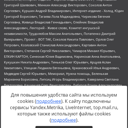
Для повышения удобства сайта мы используем
cookies (
подробнее
). К сайту подключены
сервисы Yandex.Metrika, LiveInternet, top.mail.ru,
Источник:
https://minjust.gov.ru/uploaded/files/reestr-
которые также используют файлы cookies
inostrannyih-agentov-22-03-2024.pdf
данные на
22.03.2024
(
подробнее
).