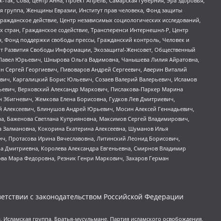
Так, Сова, центр Анна, Проект Апрель, Самарская губерния, Эра здоровья,
я группа, Женщины Евразии, Институт прав человека, Фонд защиты
Гражданское действие, Центр независимых социологических исследований,
стран, Гражданское содействие, Трансперенси Интернешнл-Р, Центр
н, Фонд поддержки свободы прессы, Гражданский контроль, Человек и
тут Развития Свободы Информации, Экозащита!-Женсовет, Общественный
й Павел Юрьевич, Шнырова Ольга Вадимовна, Чанышева Лилия Айратовна,
ин Сергей Георгиевич, Пивоваров Андрей Сергеевич, Аверин Виталий
вич, Каргалицкий Борис Юльевич, Созаев Валерий Валерьевич, Исламов
льевич, Верховский Александр Маркович, Пислакова-Паркер Марина
н Збигневич, Жемкова Елена Борисовна, Гудков Лев Дмитриевич,
й Алексеевич, Блинушов Андрей Юрьевич, Мосин Алексей Геннадьевич,
а, Баженова Светлана Куприяновна, Максимов Сергей Владимирович,
а Залмановна, Кокорина Екатерина Алексеевна, Шуманов Илья
ч, Протасова Ирина Вячеславовна, Литинский Леонид Борисович,
а Дмитриевна, Королева Александра Евгеньевна, Смирнов Владимир
ова Мара Федоровна, Резник Генри Маркович, Захаров Герман
етствии с законодательством Российской Федерации
 Исламская группа, Братья-мусульмане, Партия исламского освобождения,