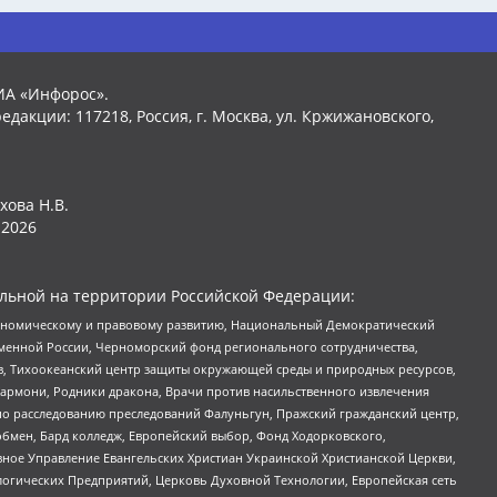
ИА «Инфорос».
едакции: 117218, Россия, г. Москва, ул. Кржижановского,
хова Н.В.
2026
льной на территории Российской Федерации:
кономическому и правовому развитию, Национальный Демократический
менной России, Черноморский фонд регионального сотрудничества,
, Тихоокеанский центр защиты окружающей среды и природных ресурсов,
 Хармони, Родники дракона, Врачи против насильственного извлечения
по расследованию преследований Фалуньгун, Пражский гражданский центр,
бмен, Бард колледж, Европейский выбор, Фонд Ходорковского,
ное Управление Евангельских Христиан Украинской Христианской Церкви,
огических Предприятий, Церковь Духовной Технологии, Европейская сеть