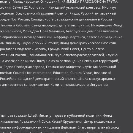
ий Институт Международных Отношений, КРИМСЬКА ПРАВОЗАХИСНА ГРУПА,
стонии, Calvert 22 Foundation, Канадский украинский конгресс, Институт
ждение, Всеукраинский духовный центр , Риддл, Русский антивоенный
ародов ПостРоссии, Солидарность с гражданским движением в России –
в Тисима и Хабомаи, Съезд народных депутатов, Гринпис Интернешнл, Фонд
ека Чернигов, Фонд Дом Прав Человека, Белорусский дом прав человека
нтр европейских исследований им Вилфрида Мартенса, Сетевое объединение
Чам Финланд, Гудзоновский институт, Фонд Демократического Развития,
актатов Свидетелей Иеговы, Гражданский Совет, Центр анализа
астоящая Россия, Глобальная сеть журналистов-расследователей, Служба
a Asocicion de Rusos Libres, Союз за возвращение Северных территорий,
еста, Радио Свободная Европа, Германское общество изучения Восточной
ouncils for International Education, Cultural Vistas, Institute of
, Российско-канадский демократический альянс, Школа международных
е антивоенное сопротивление, Комитет независимости Ингушетии,
ты прав граждан Штаб, Институт права и публичной политики, Фонд
инициатива, Гражданский Союз, Хасдей Ерушалаим, Центр поддержки и
социально-информационных инициатив Действие, Благотворительный фонд