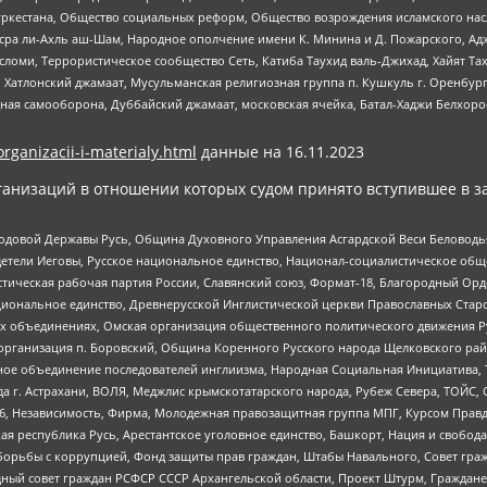
уркестана, Общество социальных реформ, Общество возрождения исламского насл
Нусра ли-Ахль аш-Шам, Народное ополчение имени К. Минина и Д. Пожарского, Ад
сломи, Террористическое сообщество Сеть, Катиба Таухид валь-Джихад, Хайят Тах
, Хатлонский джамаат, Мусульманская религиозная группа п. Кушкуль г. Оренбу
ная самооборона, Дуббайский джамаат, московская ячейка, Батал-Хаджи Белхор
organizacii-i-materialy.html
данные на
16.11.2023
анизаций в отношении которых судом принято вступившее в з
 Родовой Державы Русь, Община Духовного Управления Асгардской Веси Беловод
детели Иеговы, Русское национальное единство, Национал-социалистическое об
истическая рабочая партия России, Славянский союз, Формат-18, Благородный Ор
ациональное единство, Древнерусской Инглистической церкви Православных Ста
ных объединениях, Омская организация общественного политического движения Р
рганизация п. Боровский, Община Коренного Русского народа Щелковского район
гиозное объединение последователей инглиизма, Народная Социальная Инициатива,
 г. Астрахани, ВОЛЯ, Меджлис крымскотатарского народа, Рубеж Севера, ТОЙС, 
6, Независимость, Фирма, Молодежная правозащитная группа МПГ, Курсом Правд
ая республика Русь, Арестантское уголовное единство, Башкорт, Нация и свобода,
орьбы с коррупцией, Фонд защиты прав граждан, Штабы Навального, Совет гражд
ный совет граждан РСФСР СССР Архангельской области, Проект Штурм, Граждане 