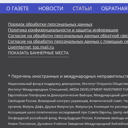
О ГАЗЕТЕ
НОВОСТИ
СТАТЬИ
ОБРАТНАЯ
Порядок обработки персональных данных
Политика конфиденциальности и защиты информации
Согласие на обработку персональных данных обратной свя
Согласие на обработку персональных данных с помощью се
LiveInternet, top.mail.ru
ПОКАЗАТЬ БАННЕРНЫЕ МЕСТА
* Перечень иностранных и международных неправительств
Национальный фонд в поддержку демократии, Институт Открытое Общество
Институт Международных Отношений, MEDIA DEVELOPMENT INVESTMENT FUND,
Европейская Платформа за Демократические Выборы, Международный цент
Свободная Россия, Всемирный конгресс украинцев, Атлантический совет, Ч
органов, Фалунь Дафа, Друзья Фалуньгун, Фалуньгун, Коалиция по рассле
Ассоциация школ политических исследований при Совете Европы, Центр ли
Оксфордский российский фонд, Фонд Будущее России, Компания свободы ин
Новое Поколение, Духовное Учебное Заведение Международный Библейский