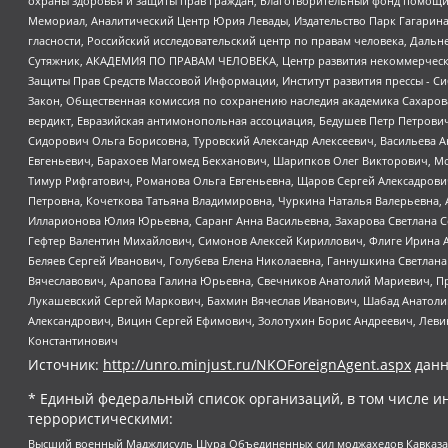
охраны здоровья и защиты прав граждан, Благотворительный фонд помощи ос
Мемориал, Аналитический Центр Юрия Левады, Издательство Парк Гагарина
гласности, Российский исследовательский центр по правам человека, Даль
Сутяжник, АКАДЕМИЯ ПО ПРАВАМ ЧЕЛОВЕКА, Центр развития некоммерческих
Защиты Прав Средств Массовой Информации, Институт развития прессы - Си
Закон, Общественная комиссия по сохранению наследия академика Сахаров
вердикт, Евразийская антимонопольная ассоциация, Бедушев Петр Петрови
Сидорович Ольга Борисовна, Туровский Александр Алексеевич, Васильева А
Евгеньевич, Барахоев Магомед Бекханович, Шарипков Олег Викторович, М
Тимур Рифгатович, Романова Ольга Евгеньевна, Щаров Сергей Алексадрови
Петровна, Кочеткова Татьяна Владимировна, Чуркина Наталья Валерьевна, 
Илларионова Юлия Юрьевна, Саранг Анна Васильевна, Захарова Светлана 
Гефтер Валентин Михайлович, Симонов Алексей Кириллович, Флиге Ирина 
Беляев Сергей Иванович, Голубева Елена Николаевна, Ганнушкина Светлана
Вячеславович, Арапова Галина Юрьевна, Свечников Анатолий Мариевич, П
Лукашевский Сергей Маркович, Бахмин Вячеслав Иванович, Шабад Анатоли
Александрович, Вицин Сергей Ефимович, Золотухин Борис Андреевич, Леви
Константинович
Источник:
http://unro.minjust.ru/NKOForeignAgent.aspx
данн
* Единый федеральный список организаций, в том числе и
террористическими:
Высший военный Маджлисуль Шура Объединенных сил моджахедов Кавказа, Ко