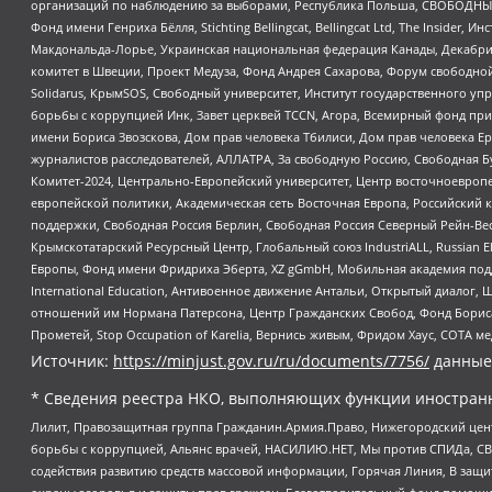
организаций по наблюдению за выборами, Республика Польша, СВОБОДНЫЙ
Фонд имени Генриха Бёлля, Stichting Bellingcat, Bellingcat Ltd, The Inside
Макдональда-Лорье, Украинская национальная федерация Канады, Декабрис
комитет в Швеции, Проект Медуза, Фонд Андрея Сахарова, Форум свободной 
Solidarus, КрымSOS, Свободный университет, Институт государственного у
борьбы с коррупцией Инк, Завет церквей TCCN, Агора, Всемирный фонд при
имени Бориса Звозскова, Дом прав человека Тбилиси, Дом прав человека Ер
журналистов расследователей, АЛЛАТРА, За свободную Россию, Свободная Б
Комитет-2024, Центрально-Европейский университет, Центр восточноевроп
европейской политики, Академическая сеть Восточная Европа, Российский к
поддержки, Свободная Россия Берлин, Свободная Россия Северный Рейн-Вест
Крымскотатарский Ресурсный Центр, Глобальный союз IndustriALL, Russian E
Европы, Фонд имени Фридриха Эберта, XZ gGmbH, Мобильная академия поддержк
International Education, Антивоенное движение Антальи, Открытый диало
отношений им Нормана Патерсона, Центр Гражданских Свобод, Фонд Бориса
Прометей, Stop Occupation of Karelia, Вернись живым, Фридом Хаус, СОТА 
Источник:
https://minjust.gov.ru/ru/documents/7756/
данные
* Сведения реестра НКО, выполняющих функции иностранн
Лилит, Правозащитная группа Гражданин.Армия.Право, Нижегородский цент
борьбы с коррупцией, Альянс врачей, НАСИЛИЮ.НЕТ, Мы против СПИДа, СВЕ
содействия развитию средств массовой информации, Горячая Линия, В защ