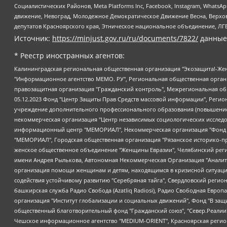
Социалистических Районов, Meta Platforms Inc, Facebook, Instagram, Wha
движение, Невоград, Молодежное Демократическое Движение Весна, Верхов
депутатов Красноярского края, Этническое национальное объединение, ЛГ
Источник:
https://minjust.gov.ru/ru/documents/7822/
данные
* Реестр иностранных агентов:
Калининградская региональная общественная организация "Экозащита!-Женсовет", Фонд содействия защите прав и свобод граждан "Общественный вердикт", Фонд "Институт Развития Свободы Информации", Частное учреждение "Информационное агентство МЕМО. РУ", Региональная общественная организация "Общественная комиссия по сохранению наследия академика Сахарова", Фонд поддержки свободы прессы, Санкт-Петербургская общественная правозащитная организация "Гражданский контроль", Межрегиональная общественная организация "Информационно-просветительский центр "Мемориал", Региональный Фонд "Центр Защиты Прав Средств Массовой Информации", с 05.12.2023 Фонд "Центр Защиты Прав Средств массовой информации", Региональная общественная благотворительная организация помощи беженцам и мигрантам "Гражданское содействие", Негосударственное образовательное учреждение дополнительного профессионального образования (повышение квалификации) специалистов "АКАДЕМИЯ ПО ПРАВАМ ЧЕЛОВЕКА", Свердловская региональная общественная организация "Сутяжник", Автономная некоммерческая организация "Центр независимых социологических исследований", Союз общественных объединений "Российский исследовательский центр по правам человека", Региональное общественное учреждение научно-информационный центр "МЕМОРИАЛ", Некоммерческая организация "Фонд защиты гласности", Автономная некоммерческая организация "Институт прав человека", Городская общественная организация "Екатеринбургское общество "МЕМОРИАЛ", Городская общественная организация "Рязанское историко-просветительское и правозащитное общество "Мемориал" (Рязанский Мемориал), Челябинский региональный орган общественной самодеятельности – женское общественное объединение "Женщины Евразии", Челябинский региональный орган общественной самодеятельности "Уральская правозащитная группа", Фонд содействия защите здоровья и социальной справедливости имени Андрея Рылькова, Автономная Некоммерческая Организация "Аналитический Центр Юрия Левады", Автономная некоммерческая организация социальной поддержки населения "Проект Апрель", Региональная общественная организация помощи женщинам и детям, находящимся в кризисной ситуации "Информационно-методический центр "Анна", Фонд содействия развитию массовых коммуникаций и правовому просвещению "Так-так-Так", Фонд содействия устойчивому развитию "Серебряная тайга", Свердловский региональный общественный фонд социальных проектов "Новое время", "Idel.Реалии", Кавказ.Реалии, Крым.Реалии, Телеканал Настоящее Время, Татаро-башкирская служба Радио Свобода (Azatliq Radiosi), Радио Свободная Европа/Радио Свобода (PCE/PC), "Сибирь.Реалии", "Фактограф", Благотворительный фонд помощи осужденным и их семьям, Автономная некоммерческая организация "Институт глобализации и социальных движений", Фонд "В защиту прав заключенных", Частное учреждение "Центр поддержки и содействия развитию средств массовой информации", Пензенский региональный общественный благотворительный фонд "Гражданский союз", "Север.Реалии", Некоммерческая организация Фонд "Правовая инициатива", Общество с ограниченной ответственностью "Радио Свободная Европа/Радио Свобода", Чешское информационное агентство "MEDIUM-ORIENT", Красноярская региональная общественная организация "Мы против СПИДа", Камалягин Денис Николаевич, Маркелов Сергей Евгеньевич, Пономарев Лев Александрович, Савицкая Людмила Алексеевна, Автоно