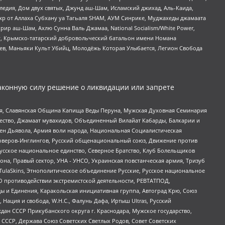
едия, Дом двух святых, Джунд аш-Шам, Исламский джихад, Аль-Каида,
жр от Аллаха Субхану уа Тагьаля SHAM, АУМ Синрике, Муджахеды джамаата
рир аш-Шам, Ахлю Сунна Валь Джамаа, National Socialism/White Power,
рг, Крымско-татарский добровольческий батальон имени Номана
оев, Маньяки Культ Убийц, Молодёжь Которая Улыбается, Легион Свобода
аконную силу решение о ликвидации или запрете
ья, Славянская Община Капища Веды Перуна, Мужская Духовная Семинария
щество, Джамаат мувахидов, Объединенный Вилайат Кабарды, Балкарии и
ден Дьявола, Армия воли народа, Национальная Социалистическая
роверов-Инглингов, Русский общенациональный союз, Движение против
усское национальное единство, Северное Братство, Клуб Болельщиков
а, Правый сектор, УНА - УНСО, Украинская повстанческая армия, Тризуб
 TulaSkins, Этнополитическое объединение Русские, Русское национальное
О противодействии экстремистской деятельности, РЕВТАТПОД,
ы и Единения, Каракольская инициативная группа, Автоград Крю, Союз
 Нация и свобода, W.H.С., Фалунь Дафа, Иртыш Ultras, Русский
ан СССР Прикубанского округа г. Краснодара, Мужское государство,
СССР, Держава Союз Советских Светлых Родов, Совет Советских