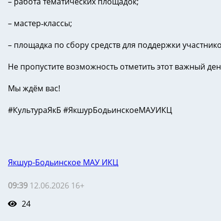
– работа тематических площадок;
– мастер‑классы;
– площадка по сбору средств для поддержки участник
Не пропустите возможность отметить этот важный ден
Мы ждём вас!
#КультураЯкБ #ЯкшурБодьинскоеМАУИКЦ
Якшур-Бодьинское МАУ ИКЦ
09:39
12.06.2026 16+
24