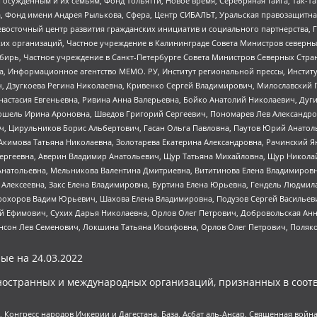
ужденным и их семьям, Фонд Тольятти, Новое время, Серебряная тайга, Так-Так-
, Фонд имени Андрея Рылькова, Сфера, Центр СИБАЛЬТ, Уральская правозащитна
невосточный центр развития гражданских инициатив и социального партнерства, 
 организаций, Частное учреждение в Калининграде Совета Министров северных 
бирь, Частное учреждение в Санкт-Петербурге Совета Министров Северных Стра
а, Информационное агентство МЕМО. РУ, Институт региональной прессы, Инсти
ч, Дзугкоева Регина Николаевна, Кривенко Сергей Владимирович, Милославски
настасия Евгеньевна, Ривина Анна Валерьевна, Бойко Анатолий Николаевич, Дуг
ошель Ирина Ароновна, Шведов Григорий Сергеевич, Пономарев Лев Александро
ч, Цирульников Борис Альбертович, Гасан Ольга Павловна, Паутов Юрий Анато
Акимова Татьяна Николаевна, Золотарева Екатерина Александровна, Рачинский Я
Сергеевна, Аверин Владимир Анатольевич, Щур Татьяна Михайловна, Щур Никола
Анатольевна, Мельникова Валентина Дмитриевна, Вититинова Елена Владимировн
 Алексеевна, Закс Елена Владимировна, Буртина Елена Юрьевна, Гендель Людмил
рохоров Вадим Юрьевич, Шахова Елена Владимировна, Подузов Сергей Васильеви
й Ефимович, Сухих Дарья Николаевна, Орлов Олег Петрович, Добровольская Анн
нсон Лев Семенович, Локшина Татьяна Иосифовна, Орлов Олег Петрович, Поляк
ые на
24.03.2022
ностранных и международных организаций, признанных в соотв
нгресс народов Ичкерии и Дагестана, База, Асбат аль-Ансар, Священная война,