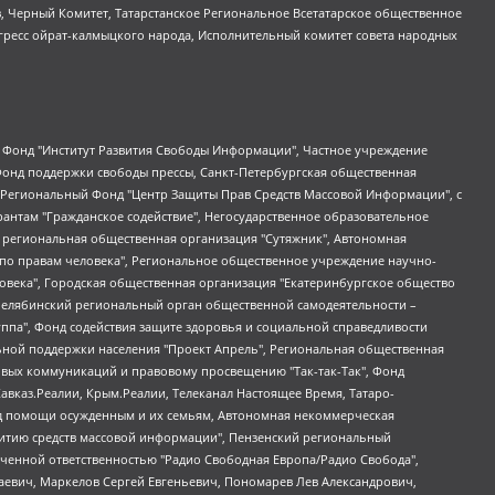
в, Черный Комитет, Татарстанское Региональное Всетатарское общественное
гресс ойрат-калмыцкого народа, Исполнительный комитет совета народных
евосточное общественное движение "Маяк", Санкт-Петербургская ЛГБТ-инициативная группа "Выход", Инициативная группа ЛГБТ+ "Реверс", Алексеев Андрей Викторович, Бекбулатова Таисия Львовна, Беляев Иван Михайлович, Владыкина Елена Сергеевна, Гельман Марат Александрович, Никульшина Вероника Юрьевна, Толоконникова Надежда Андреевна, Шендерович Виктор Анатольевич, Общество с ограниченной ответственностью "Данное сообщение", Общество с ограниченной ответственностью Издательский дом "Новая глава", Айнбиндер Александра Александровна, Московский комьюнити-центр для ЛГБТ+инициатив, Благотворительный фонд развития филантропии, Deutsche Welle (Германия, Kurt-Schumacher-Strasse 3, 53113 Bonn), Борзунова Мария Михайловна, Воробьев Виктор Викторович, Голубева Анна Львовна, Константинова Алла Михайловна, Малкова Ирина Владимировна, Мурадов Мурад Абдулгалимович, Осетинская Елизавета Николаевна, Понасенков Евгений Николаевич, Ганапольский Матвей Юрьевич, Киселев Евгений Алексеевич, Борухович Ирина Григорьевна, Дремин Иван Тимофеевич, Дубровский Дмитрий Викторович, Красноярская региональная общественная организация поддержки и развития альтернативных образовательных технологий и межкультурных коммуникаций "ИНТЕРРА", Маяковская Екатерина Алексеевна, Фейгин Марк Захарович, Филимонов Андрей Викторович, Дзугкоева Регина Николаевна, Доброхотов Роман Александрович, Дудь Юрий Александрович, Елкин Сергей Владимирович, Кругликов Кирилл Игоревич, Сабунаева Мария Леонидовна, Семенов Алексей Владимирович, Шаинян Карен Багратович, Шульман Екатерина Михайловна, Асафьев Артур Валерьевич, Вахштайн Виктор Семенович, Венедиктов Алексей Алексеевич, Лушникова Екатерина Евгеньевна, Волков Леонид Михайлович, Невзоров Александр Глебович, Пархоменко Сергей Борисович, Сироткин Ярослав Николаевич, Кара-Мурза Владимир Владимирович, Баранова Наталья Владимировна, Гозман Леонид Яковлевич, Кагарлицкий Борис Юльевич, Климарев Михаил Валерьевич, Милов Владимир Станиславович, Автономная некоммерческая организация Краснодарский центр современного искусства "Типография", Моргенштерн Алишер Тагирович, Соболь Любовь Эдуардовна, Общество с ограниченной ответственностью "ЛИЗА НОРМ", Каспаров Гарри Кимович, Ходорковский Михаил Борисович, Общество с ограниченной ответственностью "Апрельские тезисы", Данилович Ирина Брониславовна, Кашин Олег Владимирович, Петров Николай Владимирович, Пивоваров Алексей Владимирович, Соколов Михаил Владимирович, Цветкова Юлия Владимировна, Чичваркин Евгений Александрович, Комитет против пыток/Команда против пыток, Общество с ограниченной ответственностью "Первый научный", Общество с ограниченной ответственностью "Вертолет и ко", Белоцерковская Вероника Борисовна, Кац Максим Евгеньевич, Лазарева Татьяна Юрьевна, Шаведдинов Руслан Табризович, Яшин Илья Валерьевич, Общество с ограниченной ответственностью "Иноагент ААВ", Алешковский Дмитрий Петрович, Альбац Евгения Марковна, Быков Дмитрий Львович, Галямина Юлия Евгеньевна, Лойко Сергей Леонидович, Мартынов Кирилл Константинович, Медведев Сергей Александрович, Крашенинников Федор Геннадиевич, Гордеева Катерина Вл