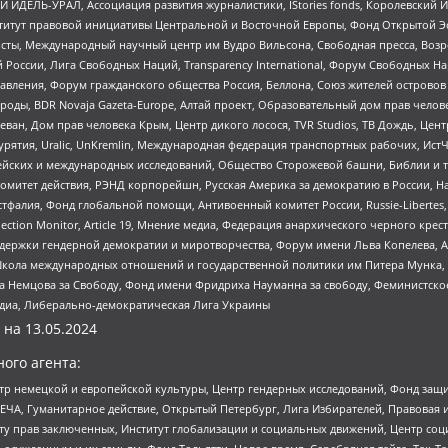
 ИДЕЛЬ-УРАЛ, Ассоциация развития журналистики, IStories fonds, Королевск
r, Институт правовой инициативы Центральной и Восточной Европы, Фонд Открытой Э
ты, Международный научный центр им Вудро Вильсона, Свободная пресса, Возро
России, Лига Свободных Наций, Transparеncy International, Форум Свободных Н
правления, Форум гражданского общества Россия, Беллона, Союз жителей острово
роды, BDR Novaja Gazeta-Europe, Алтай проект, Образовательный дом прав челов
еван, Дом прав человека Крым, Центр дикого лосося, TVR Studios, ТВ Дождь, Це
урятия, Uralic, UnKremlin, Международная федерация транспортных рабочих, Ист
ейских и международных исследований, Общество Сторожевой башни, Библии и тр
омитет действия, РЭНД корпорейшн, Русская Америка за демократию в России, Н
фалия, Фонд глобальной помощи, Антивоенный комитет России, Russie-Libertes, L
lection Monitor, Article 19, Мнение медиа, Федерация анархического черного кр
и гендерной демократии и миротворчества, Форум имени Льва Копелева, American C
г, Школа международных отношений и государственной политики им Питера Мунка
 Немцова за Свободу, Фонд имени Фридриха Науманна за свободу, Феминистско
медиа, Либерально-демократическая Лига Украины
 на
13.05.2024
ого агента:
р немецкой и европейской культуры, Центр гендерных исследований, Фонд защи
ЧА, Гуманитарное действие, Открытый Петербург, Лига Избирателей, Правовая 
иту прав заключенных, Институт глобализации и социальных движений, Центр 