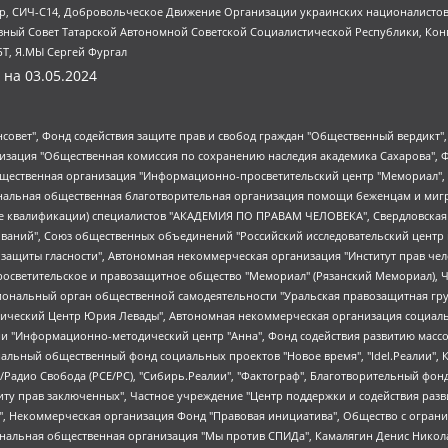
tsApp, СИЧ-С14, Добровольческое Движение Организации украинских националисто
ный Совет Татарской Автономной Советской Социалистической Республики, Кон
БТ, Я.МЫ Сергей Фургал
 на
03.05.2024
мная некоммерческая организация "Центр по работе с проблемой насилия "НАСИЛИЮ.НЕТ", Межрегиональный профессиональный союз работников здравоохранения "Альянс врачей", Юридическое лицо, зарегистрированное в Латвийской Республике, SIA "Medusa Project" (регистрационный номер 40103797863, дата регистрации 10.06.2014), Некоммерческая организация "Фонд по борьбе с коррупцией", Автономная некоммерческая организация "Институт права и публичной политики", Баданин Роман Сергеевич, Гликин Максим Александрович, Железнова Мария Михайловна, Лукьянова Юлия Сергеевна, Маетная Елизавета Витальевна, Маняхин Петр Борисович, Чуракова Ольга Владимировна, Ярош Юлия Петровна, Юридическое лицо "The Insider SIA", зарегистрированное в Риге, Латвийская Республика (дата регистрации 26.06.2015), являющееся администратором доменного имени интернет-издания "The Insider SIA", https://theins.ru, Постернак Алексей Евгеньевич, Рубин Михаил Аркадьевич, Анин Роман Александрович, Юридическое лицо Istories fonds, зарегистрированное в Латвийской Республике (регистрационный номер 50008295751, дата регистрации 24.02.2020), Великовский Дмитрий Александрович, Долинина Ирина Николаевна, Мароховская Алеся Алексеевна, Шлейнов Роман Юрьевич, Шмагун Олеся Валентиновна, Общество с ограниченной ответственностью "Альтаир 2021", Общество с ограниченной ответственностью "Вега 2021", Общество с ограниченной ответственностью "Главный редактор 2021", Общество с ограниченной ответственностью "Ромашки монолит", Важенков Артем Валерьевич, Ивановская областная общественная организация "Центр гендерных исследований", Гурман Юрий Альбертович, Медиапроект "ОВД-Инфо", Егоров Владимир Владимирович, Жилинский Владимир Александрович, Общество с ограниченной ответственностью "ЗП", Иванова София Юрьевна, Карезина Инна Павловна, Кильтау Екатерина Викторовна, Петров Алексей Викторович, Пискунов Сергей Евгеньевич, Смирнов Сергей Сергеевич, Тихонов Михаил Сергеевич, Общество с ограниченной ответственностью "ЖУРНАЛИСТ-ИНОСТРАННЫЙ АГЕНТ", Арапова Галина Юрьевна, Вольтская Татьяна Анатольевна, Американская компания "Mason G.E.S. Anonymous Foundation" (США), являющаяся владельцем интернет-издания https://mnews.world/, Компания "Stichting Bellingcat", зарегистрированная в Нидерландах (дата регистрации 11.07.2018), Захаров Андрей Вячеславович, Клепиковская Екатерина Дмитриевна, Общество с ограниченной ответственностью "МЕМО", Перл Роман Александрович, Симонов Евгений Алексеевич, Соловьева Елена Анатольевна, Сотников Даниил Владимирович, Сурначева Елизавета Дмитриевна, Автономная некоммерческая организация по защите прав человека и информированию населения "Якутия – Наше Мнение", Общество с ограниченной ответственностью "Москоу диджитал медиа", с 26.01.2023 Общество с ограниченной ответственностью "Чайка Белые сады", Ветошкина Валерия Валерьевна, Заговора Максим Александрович, Межрегиональное общественное движение "Российская ЛГБТ - сеть", Оленичев Максим Владимирович, Павлов Иван Юрьевич, Скворцова Елена Сергеевна, Общество с ограниченной ответственностью "Как бы инагент", Кочетков Игорь Викторович, Общество с ограниченной ответственностью "Честные выборы", Еланчик Олег Александрович, Общество с ограниченной ответственностью "Нобелевский призыв", Гималова Регина Эмилевна, Григорьев Андрей Валерьевич, Григорьева Алина Александровна, Ассоциация по содействию защите прав призывников, альтернативнослужащих и военнослужащих "Правозащитная группа "Гражданин.Армия.Право", Хисамова Регина Фаритовна, Автономная некоммерческая организация по реализации социально-правовых программ "Лилит", Дальн