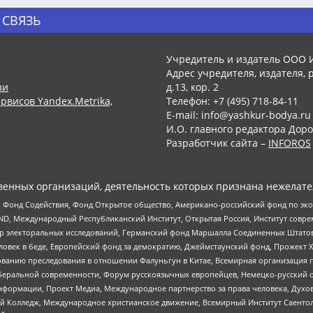
 СВЯЗЬ
Учредитель и издатель ООО 
Адрес учредителя, издателя, р
зи
д.13, кор. 2
рвисов Yandex.Metrika,
Телефон: +7 (495) 718-84-11
E-mail: info@yashkur-bodya.ru
И.О. главного редактора Доро
Разработчик сайта –
INFOROS
енных организаций, деятельность которых признана нежелате
 Фонд Содействия, Фонд Открытое общество, Американо-российский фонд по э
 Международный Республиканский Институт, Открытая Россия, Институт совре
р электоральных исследований, Германский фонд Маршалла Соединенных Штатов
еловек в беде, Европейский фонд за демократию, Джеймстаунский фонд, Прожект
дованию преследования в отношении Фалуньгун в Китае, Всемирная организация 
беральной современности, Форум русскоязычных европейцев, Немецко-русский о
формации, Проект Медиа, Международное партнерство за права человека, Духов
 Колледж, Международное христианское движение, Всемирный Институт Саентол