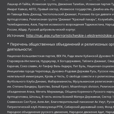
Лашкар-И-Тайба, Исламская группа, Движение Талибан, Исламская партия Т
Имарат Кавказ, АБТО, Правый сектор, Исламское государство, Джабха аль-
Ат-Тавхида Валь-Джихад, Чистопольский Джамаат, Рохнамо ба суи давлати и
Артподготовка, Религиозная группа “Джамаат “Красный пахарь”, Колумбайн
Челебиджихана, Азов, Партия исламского возрождения Таджикистана, Народ
России, Айдар, Русский добровольческий корпус
Источник:
http://nac.gov.ru/terroristicheskie-i-ekstremistskie-
* Перечень общественных объединений и религиозных орг
деятельности:
Национал-большевистская партия, ВЕК РА, Рада земли Кубанской Духовно
Староверов-Инглингов, Нурджулар, К Богодержавию, Таблиги Джамаат, Сви
Карачая, Союз славян, Ат-Такфир Валь-Хиджра, Пит Буль, Национал-социал
Инициатива города Череповца, Духовно-Родовая Держава Русь, Русское н
нелегальной иммиграции, Кровь и Честь, О свободе совести и о религиоз
Футбольного Клуба Динамо, Файзрахманисты, Мусульманская религиозная о
им. Степана Бандеры, Братство, Белый Крест, Misanthropic division, Рели
объединение Атака, Мечеть Мирмамеда, Община Коренного Русского народа
Артподготовка, Штольц, В честь иконы Божией Матери Державная, Сектор 1
Славянских Сил Руси, Алля-Аят, Благотворительный пансионат Ак Умут, Русск
Патриотический клуб-Новокузнецк/РПК, Сибирский державный союз, Фонд б
Народное объединение русского движения, Народное движение Адат, Народ