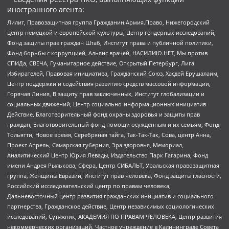
иностранного агента:
Лилит, Правозащитная группа Гражданин.Армия.Право, Нижегородский
центр немецкой и европейской культуры, Центр гендерных исследований,
Фонд защиты прав граждан Штаб, Институт права и публичной политики,
Фонд борьбы с коррупцией, Альянс врачей, НАСИЛИЮ.НЕТ, Мы против
СПИДа, СВЕЧА, Гуманитарное действие, Открытый Петербург, Лига
Избирателей, Правовая инициатива, Гражданский Союз, Хасдей Ерушалаим,
Центр поддержки и содействия развитию средств массовой информации,
Горячая Линия, В защиту прав заключенных, Институт глобализации и
социальных движений, Центр социально-информационных инициатив
Действие, Благотворительный фонд охраны здоровья и защиты прав
граждан, Благотворительный фонд помощи осужденным и их семьям, Фонд
Тольятти, Новое время, Серебряная тайга, Так-Так-Так, Сова, центр Анна,
Проект Апрель, Самарская губерния, Эра здоровья, Мемориал,
Аналитический Центр Юрия Левады, Издательство Парк Гагарина, Фонд
имени Андрея Рылькова, Сфера, Центр СИБАЛЬТ, Уральская правозащитная
группа, Женщины Евразии, Институт прав человека, Фонд защиты гласности,
Российский исследовательский центр по правам человека,
Дальневосточный центр развития гражданских инициатив и социального
партнерства, Гражданское действие, Центр независимых социологических
исследований, Сутяжник, АКАДЕМИЯ ПО ПРАВАМ ЧЕЛОВЕКА, Центр развития
некоммерческих организаций, Частное учреждение в Калининграде Совета