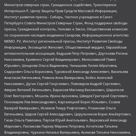
Министров северных стран, Гражданское содействие, Трансперенси
Интернешнл-Р, Центр Защиты Прав Средств Массовой Информации,
Институт развития прессы - Сибирь, Частное учреждение в Санкт-
Петербурге Совета Министров Северных Стран, Фонд поддержки свободы
прессы, Гражданский контроль, Человек и Закон, Общественная комиссия
по сохранению наследия академика Сахарова, Информационное агентство
МЕМО. РУ, Институт региональной прессы, Институт Развития Свободы
Информации, Экозащита!-Женсовет, Общественный вердикт, Евразийская
антимонопольная ассоциация, Бедушев Петр Петрович, Дзугкоева Регина
Николаевна, Кривенко Сергей Владимирович, Милославский Павел
Юрьевич, Шнырова Ольга Вадимовна, Чанышева Лилия Айратовна,
Сидорович Ольга Борисовна, Туровский Александр Алексеевич, Васильева
Анастасия Евгеньевна, Ривина Анна Валерьевна, Бойко Анатолий
Николаевич, Дугин Сергей Георгиевич, Пивоваров Андрей Сергеевич,
Аверин Виталий Евгеньевич, Барахоев Магомед Бекханович, Шарипков
Олег Викторович, Мошель Ирина Ароновна, Шведов Григорий Сергеевич,
Пономарев Лев Александрович, Каргалицкий Борис Юльевич, Созаев
Валерий Валерьевич, Исламов Тимур Рифгатович, Романова Ольга
Евгеньевна, Щаров Сергей Алексадрович, Цирульников Борис Альбертович,
Гасан Ольга Павловна, Паутов Юрий Анатольевич, Верховский Александр
Маркович, Пислакова-Паркер Марина Петровна, Кочеткова Татьяна
Владимировна, Чуркина Наталья Валерьевна, Акимова Татьяна Николаевна,