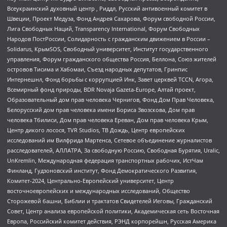
Всеукраинский духовный центр , Риддл, Русский антивоенный комитет в
Швеции, Проект Медуза, Фонд Андрея Сахарова, Форум свободной России,
Лига Свободных Наций, Transparеncy International, Форум Свободных
Народов ПостРоссии, Солидарность с гражданским движением в России –
Solidarus, КрымSOS, Свободный университет, Институт государственного
управления, Форум гражданского общества Россия, Беллона, Союз жителей
островов Тисима и Хабомаи, Съезд народных депутатов, Гринпис
Интернешнл, Фонд борьбы с коррупцией Инк, Завет церквей TCCN, Агора,
Всемирный фонд природы, BDR Novaja Gazeta-Europe, Алтай проект,
Образовательный дом прав человека Чернигов, Фонд Дом Прав Человека,
Белорусский дом прав человека имени Бориса Звозскова, Дом прав
человека Тбилиси, Дом прав человека Ереван, Дом прав человека Крым,
Центр дикого лосося, TVR Studios, ТВ Дождь, Центр европейских
исследований им Вилфрида Мартенса, Сетевое объединение журналистов
расследователей, АЛЛАТРА, За свободную Россию, Свободная Бурятия, Uralic,
UnKremlin, Международная федерация транспортных рабочих, ИстЧам
Финланд, Гудзоновский институт, Фонд Демократического Развития,
Комитет-2024, Центрально-Европейский университет, Центр
восточноевропейских и международных исследований, Общество
Сторожевой башни, Библии и трактатов Свидетелей Иеговы, Гражданский
Совет, Центр анализа европейской политики, Академическая сеть Восточная
Европа, Российский комитет действия, РЭНД корпорейшн, Русская Америка