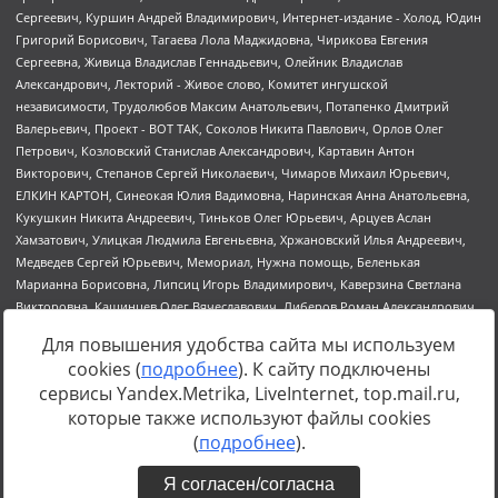
Для повышения удобства сайта мы используем
cookies (
подробнее
). К сайту подключены
сервисы Yandex.Metrika, LiveInternet, top.mail.ru,
Источник:
https://minjust.gov.ru/uploaded/files/reestr-
которые также используют файлы cookies
inostrannyih-agentov-22-03-2024.pdf
данные на
22.03.2024
(
подробнее
).
Я согласен/согласна