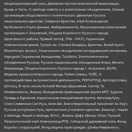
общенациональный союз, Движение против нелегальной иммиграции,
Кровь и Честь, О свободе совести и о религиозных объединениях, Омская
организация общественного политического движения Русское
национальное единство, Северное Братство, Клуб Болельщиков
Футбольного Клуба Динамо, Файзрахманисты, Мусульманская религиозная
организация п. Боровский, Община Коренного Русского народа
Щелковского района, Правый сектор, УНА - УНСО, Украинская
повстанческая армия, Тризуб им. Степана Бандеры, Братство, Белый Крест,
Misanthropic division, Религиозное объединение последователей инглиизма,
Народная Социальная Инициатива, TulaSkins, Этнополитическое
объединение Русские, Русское национальное объединение Атака, Мечеть
Мирмамеда, Община Коренного Русского народа г. Астрахани, ВОЛЯ,
Меджлис крымскотатарского народа, Рубеж Севера, ТОЙС, О
противодействии экстремистской деятельности, РЕВТАТПОД, Артподготовка,
Штольц, В честь иконы Божией Матери Державная, Сектор 16,
Независимость, Фирма, Молодежная правозащитная группа МПГ, Курсом
Правды и Единения, Каракольская инициативная группа, Автоград Крю,
Союз Славянских Сил Руси, Алля-Аят, Благотворительный пансионат Ак Умут,
Русская республика Русь, Арестантское уголовное единство, Башкорт, Нация
и свобода, Нация и свобода, W.H.С., Фалунь Дафа, Иртыш Ultras, Русский
Патриотический клуб-Новокузнецк/РПК, Сибирский державный союз, Фонд
борьбы с коррупцией, Фонд защиты прав граждан, Штабы Навального,