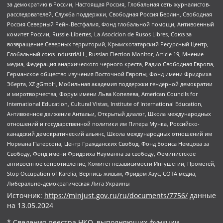
за демократию в России, Настоящая Россия, Глобальная сеть журналистов-
расследователей, Служба поддержки, Свободная Россия Берлин, Свободная
Россия Северный Рейн-Вестфалия, Фонд глобальной помощи, Антивоенный
комитет России, Russie-Libertes, La Asocicion de Rusos Libres, Союз за
возвращение Северных территорий, Крымскотатарский Ресурсный Центр,
Глобальный союз IndustriALL, Russian Election Monitor, Article 19, Мнение
медиа, Федерация анархического черного креста, Радио Свободная Европа,
Германское общество изучения Восточной Европы, Фонд имени Фридриха
Эберта, XZ gGmbH, Мобильная академия поддержки гендерной демократии
и миротворчества, Форум имени Льва Копелева, American Councils for
International Education, Cultural Vistas, Institute of International Education,
Антивоенное движение Антальи, Открытый диалог, Школа международных
отношений и государственной политики им Питера Мунка, Российско-
канадский демократический альянс, Школа международных отношений им
Нормана Патерсона, Центр Гражданских Свобод, Фонд Бориса Немцова за
Свободу, Фонд имени Фридриха Науманна за свободу, Феминистское
антивоенное сопротивление, Комитет независимости Ингушетии, Прометей,
Stop Occupation of Karelia, Вернись живым, Фридом Хаус, СОТА медиа,
Либерально-демократическая Лига Украины
Источник:
https://minjust.gov.ru/ru/documents/7756/
данные
на
13.05.2024
* Сведения реестра НКО, выполняющих функции