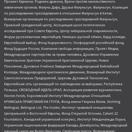
Прожект Хармони, Родники дракона, Врачи против насильственного
извлечения органов, Фалунь Дафа, Друзья Фалуньгун, Фалуньгун, Коалиция
по расследованию преследования в отношении Фалуньгун в Китае,
Всемирная организация по расследованию преследований Фалуньгун,
Пражский гражданский центр, Ассоциация школ политических
исследований при Совете Европы, Центр либеральной современности,
Форум русскоязычных европейцев, Немецко-русский обмен, Бард колледж,
Европейский выбор, Фонд Ходорковского, Оксфордский российский фонд,
Фонд Будущее России, Компания свободы информации, Проект Медиа,
Международное партнерство за права человека, Духовное Управление
Евангельских Христиан Украинской Христианской Церкви, Новое
Поколение, Духовное Учебное Заведение Международный Библейский
Колледж, Международное христианское движение, Всемирный Институт
Саентологических Предприятий, Церковь Духовной Технологии,
Европейская сеть организаций по наблюдению за выборами, Республика
Польша, СВОБОДНЫЙ ИДЕЛЬ-УРАЛ, Ассоциация развития журналистики,
IStories fonds, Королевский Институт Международных Отношений,
КРИМСЬКА ПРАВОЗАХИСНА ГРУПА, Фонд имени Генриха Бёлля, Stichting
Bellingcat, Bellingcat Ltd, The Insider, Институт правовой инициативы
Центральной и Восточной Европы, Фонд Открытой Эстонии, Calvert 22
Foundation, Канадский украинский конгресс, Институт Макдональда-Лорье,
Украинская национальная федерация Канады, Декабристы, Международный
научный центр им Вудро Вильсона, Свободная пресса, Возрождение,