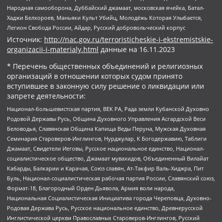
Народная самооборона, Дуббайский джамаат, московская ячейка, Батал-
Хаджи Белхороев, Маньяки Культ Убийц, Молодёжь Которая Улыбается,
Легион Свобода России, Айдар, Русский добровольческий корпус
Источник:
http://nac.gov.ru/terroristicheskie-i-ekstremistskie-
organizacii-i-materialy.html
данные на
16.11.2023
* Перечень общественных объединений и религиозных
организаций в отношении которых судом принято
вступившее в законную силу решение о ликвидации или
запрете деятельности:
Национал-большевистская партия, ВЕК РА, Рада земли Кубанской Духовно
Родовой Державы Русь, Община Духовного Управления Асгардской Веси
Беловодья, Славянская Община Капища Веды Перуна, Мужская Духовная
Семинария Староверов-Инглингов, Нурджулар, К Богодержавию, Таблиги
Джамаат, Свидетели Иеговы, Русское национальное единство, Национал-
социалистическое общество, Джамаат мувахидов, Объединенный Вилайат
Кабарды, Балкарии и Карачая, Союз славян, Ат-Такфир Валь-Хиджра, Пит
Буль, Национал-социалистическая рабочая партия России, Славянский союз,
Формат-18, Благородный Орден Дьявола, Армия воли народа,
Национальная Социалистическая Инициатива города Череповца, Духовно-
Родовая Держава Русь, Русское национальное единство, Древнерусской
Инглистической церкви Православных Староверов-Инглингов, Русский