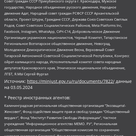
Совет граждан СССР Прикубанского округа г. Краснодара, Мужское
государство, Народное объединение русского движения, Народное
движение Адат, Народный совет граждан РСФСР СССР Архангельской
области, Проект Штурм, Граждане СССР, Держава Союз Советских Светлых
Родов, Совет Советских Социалистических Районов, Meta Platforms Inc,
Facebook, Instagram, WhatsApp, СИЧ-С14, Добровольческое Движение
Организации украинских националистов, Черный Комитет, Татарстанское
Региональное Всетатарское общественное движение, Невоград,
Молодежное Демократическое Движение Весна, Верховный Совет
Татарской Автономной Советской Социалистической Республики, Конгресс
ойрат-калмыцкого народа, Исполнительный комитет совета народных
депутатов Красноярского края, Этническое национальное объединение,
ЛГБТ, Я.МЫ Сергей Фургал
Источник:
https://minjust.gov.ru/ru/documents/7822/
данные
на
03.05.2024
* Реестр иностранных агентов:
Калининградская региональная общественная организация "Экозащита!-Женсовет", Фонд содействия защите прав и свобод граждан "Общественный вердикт", Фонд "Институт Развития Свободы Информации", Частное учреждение "Информационное агентство МЕМО. РУ", Региональная общественная организация "Общественная комиссия по сохранению наследия академика Сахарова", Фонд поддержки свободы прессы, Санкт-Петербургская общественная правозащитная организация "Гражданский контроль", Межрегиональная общественная организация "Информационно-просветительский центр "Мемориал", Региональный Фонд "Центр Защиты Прав Средств Массовой Информации", с 05.12.2023 Фонд "Центр Защиты Прав Средств массовой информации", Региональная общественная благотворительная организация помощи беженцам и мигрантам "Гражданское содействие", Негосударственное образовательное учреждение дополнительного профессионального образования (повышение квалификации) специалистов "АКАДЕМИЯ ПО ПРАВАМ ЧЕЛОВЕКА", Свердловская региональная общественная организация "Сутяжник", Автономная некоммерческая организация "Центр независимых социологических исследований", Союз общественных объединений "Российский исследовательский центр по правам человека", Региональное общественное учреждение научно-информационный центр "МЕМОРИАЛ", Некоммерческая организация "Фонд защиты гласности", Автономная некоммерческая организация "Институт прав человека", Городская общественная организация "Екатеринбургское общество "МЕМОРИАЛ", Городская общественная организация "Рязанское историко-просветительское и правозащитное общество "Мемориал" (Рязанский Мемориал), Челябинский региональный орган общественной самодеятельности – женское общественное объединение "Женщины Евразии", Челябинский региональный орган общественной самодеятельности "Уральская правозащитная группа", Фонд содействия защите здоровья и социальной справедливости имени Андрея Рылькова, Автономная Некоммерческая Организация "Аналитический Центр Юрия Левады", Автономная некоммерческая организация социальной поддержки населения "Проект Апрель", Региональная общественная организация помощи женщинам и детям, находящимся в кризисной ситуации "Информационно-методический центр "Анна", Фонд содействия развитию массовых коммуникаций и правовому просвещению "Так-так-Так", Фонд содействия устойчивому развитию "Серебряная тайга", Свердловский региональный общественный фонд социальных проектов "Новое время", "Idel.Реалии", Кавказ.Реалии, Крым.Реалии, Телеканал Настоящее Время, Татаро-башкирская служба Радио Свобода (Azatliq Radiosi), Радио Свободная Европа/Радио Свобода (PCE/PC), "Сибирь.Реалии", "Фактограф", Благотворительный фонд помощи осужденным и их семьям, Автономная некоммерческая организация "Институт глобализации и социальных движений", Фонд "В защиту прав заключенных", Частное учреждение "Центр поддержки и содействия развитию средств массовой информации", Пензенский региональный общественный благотворительный фонд "Гражданский союз", "Север.Реалии", Некоммерческая организация Фонд "Правовая инициатива", Общество с ограниченной ответственностью "Радио Свободная Европа/Радио Свобода", Чешское информационное агентство "MEDIUM-ORIENT", Красноярская региональная общественная организация "Мы против СПИДа", Камалягин Денис Николаевич, Маркелов Сергей Евгеньевич, Пономарев Лев Александрович, Савицкая Людмила Алексеевна, Автономная некоммерческая организация "Центр по работе с проблемой насилия "НАСИЛИЮ.НЕТ", Межрегиональный профессиональный союз работников здравоохранения "Альянс врачей", Юридическое лицо, зарегистрированное в Латвийской Республике, SIA "Medusa Project" (регистрационный номер 40103797863, дата регистрации 10.06.2014), Некоммерческая организация "Фонд по борьбе с коррупцией", Автономная некоммерческая организация "Институт права и публичной политики", Баданин Роман Сергеевич, Гликин Максим Александрович, Железнова Мария Михайловна, Лукьянова Юлия Сергеевна, Маетная Елизавета Витальевна, Маняхин Петр Борисович, Чуракова Ольга Владимировна, Ярош Юлия Петровна, Юридическое лицо "The Insider SIA", зарегистрированное в Риге, Латвийская Республика (дата регистрации 26.06.2015), являющееся администратором доменного имени интернет-издания "The Insider SIA", https://theins.ru, Постернак Алексей Евгеньевич, Рубин Михаил Аркадьевич, Анин Роман Александрович, Юридическое лицо Istories fonds, зарегистрированное в Латвийской Республике (регистрационный номер 50008295751, дата регистрации 24.02.2020), Великовский Дмитрий Александрович, Долинина Ирина Николаевна, Мароховская Алеся Алексеевна, Шлейнов Роман Юрьевич, Шмагун Олеся Валентиновна, Общество с ограниченной ответственностью "Альтаир 2021", Общество с ограниченной ответственностью "Вега 2021", Общество с ограниченной ответственностью "Главный редактор 2021", Общество с ограниченной ответственностью "Ромашки монолит", Важенков Артем Валерьевич, Ивановская областная общественная организация "Центр гендерных исследований", Гурман Юрий Альбертович, Медиапроект "ОВД-Инфо", Егоров Владимир Владимирович, Жилинский Владимир Александрович, Общество с ограниченной ответственностью "ЗП", Иванова София Юрьевна, Карезина Инна Павловна, Кильтау Екатерина Викторовна, Петров Алексей Викторович, Пискунов Сергей Евгеньевич, Смирнов Сергей Сергеевич, Тихонов Михаил Сергеевич, Общество с ограниченной ответственностью "ЖУРНАЛИСТ-ИНОСТРАННЫЙ АГЕНТ", Арапова Галина Юрьевна, Вольтская Татьяна Анатольевна, Американская компания "Mason G.E.S. Anonymous Foundation" (США), являющаяся владельцем интернет-издания https://mnews.world/, Компания "Stichting Bellingcat", зарегистрированная в Нидерландах (дата регистрации 11.07.2018), Захаров Андрей Вячеславович, Клепиковская Екатерина Дмитриевна, Общество с ограниченной ответственностью "МЕМО", Перл Роман Александрович, Симонов Евгений Алексеевич, Соловьева Елена Анатольевна, Сотников Даниил Владимирович, Сурначева Елизавета Дмитриевна, Автономная некоммерческая организация по защите прав человека и информированию населения "Якутия – Наше Мнение", Общество с ограниченной ответственностью "Москоу диджитал медиа", с 26.01.2023 Общество с ограниченной ответственностью "Чайка Белые сады", Ветошкина Валерия Валерьевна, Заговора Максим Александрович, Межрегиональное общественное движение "Российская ЛГБТ - сеть", Оленичев Максим Владимирович, Павлов Иван Юрьевич, Скворцова Елена Сергеевна, Общество с ограниченной ответственностью "Как бы инагент", Кочетков Игорь Викторович, Общество с ограниченной ответственностью "Честные выборы", Еланчик Олег Александрович, Общество с ограниченной ответственностью "Нобелевский призыв", Гималова Регина Эмилевна, Григорьев Андрей Валерьевич, Григорьева Алина Александровна, Ассоциация по содействию защите прав призывников, альтернативнослужащих и военнослужащих "Правозащитная группа "Гражданин.Армия.Право", Хисамова Регина Фаритовна, Автономная некоммерческая организация по реализации социально-правовых программ "Лилит", Дальневосточное общественное движение "Маяк", Санкт-Петербургская ЛГБТ-инициативная группа "Выход", Инициативная группа ЛГБТ+ "Реверс", Алексеев Андрей Викторович, Бекбулатова Таисия Львовна, Беляев Иван Михайлович, Владыкина Елена Сергеевна, Гельман Марат Александрович, Никульшина Вероника Юрьевна, Толоконникова Надежда Андреевна, Шендерович Виктор Анатольевич, Общество с ограниченной ответственностью "Данное сообщение", Общество с ограниченной ответственностью Издательский дом "Новая глава", Айнбиндер Александра Александровна, Московский комьюнити-центр для ЛГБТ+инициатив, Благотворительный фонд развития филантропии, Deutsche Welle (Германия, Kurt-Schumacher-Strasse 3, 53113 Bonn), Борзунова Мария Михайловна, Воробьев Виктор Викторович, Голубева Анна Львовна, Константинова Алла Михайловна, Малкова Ирина Владимировна, Мурадов Мурад Абдулгалимович, Осетинская Елизавета Николаевна, Понасенков Евгений Николаевич, Ганапольский Матвей Юрьевич, Киселев Евгений Алексеевич, Борухович Ирина Григорьевна, Дремин Иван Тимофеевич, Дубровский Дмитрий Викторович, Красноярская региональная общественная организация поддержки и развития альтернативных образовательных технологий и межкультурных коммуникаций "ИНТЕРРА", Маяковская Екатерина Алексеевна, Фейгин Марк Захарович, Филимонов Андрей Викторович, Дзугкоева Регина Николаевна, Доброхотов Роман Александрович, Дудь Юрий Александрович, Елкин Сергей Владимирович, Кругликов Кирилл Игоревич, Сабунаева Мария Леонидовна, Семенов Алексей Владимирович, Шаинян Карен Багратович, Шульман Екатерина Михайловна, Асафьев Артур Валерьевич, Вахштайн Виктор Семенович, Венедиктов Алексей Алексеевич, Лушникова Екатерина Евгеньевна, Волков Леонид Михайлович, Невзоров Александр Глебович, Пархоменко Сергей Борисович, Сироткин Ярослав Николаевич, Кара-Мурза Владимир Владимирович, Баранова Наталья Владимировна, Гозман Леонид Яковлевич, Кагарлицкий Борис Юльевич, Климарев Михаил Валерьевич, Милов Владимир Станиславович, Автономная некоммерческая организация Краснодарский центр современного искусства "Типография", Моргенштерн Алишер Тагирович, Соболь Любовь Эдуардовна, Общество с ограниченной ответственностью "ЛИЗА НОРМ", Каспаров Гарри Кимович, Ходорковский Михаил Борисович, Общество с ограниченной ответственностью "Апрельские тезисы", Данилович Ирина Брониславовна, Кашин Олег Владимирович, Петров Николай Владимирович, Пивоваров Алексей Владимирович, Соколов Михаил Владимирович, Цветкова Юлия Владимировна, Чичваркин Евгений Александрович, Комитет против пыток/Команда против пыток, Общество с ограниченной ответственностью "Первый научный", Общество с ограниченной ответственностью "Вертолет и ко", Белоцерковская Вероника Борисовна, Кац Максим Евгеньевич, Лазарева Татьяна Юрьевна, Шаведдинов Руслан Табризович, Яшин Илья Валерьевич, Общество с ограниченной ответственностью "Иноагент ААВ", Алешковский Дмитрий Петрович, Альбац Евгения Марковна, Быков Дмитрий Львович, Галямина Юлия Евгеньевна, Лойко Сергей Леонидович, Мартынов Кирилл Константинович, Медведев Сергей Александрович, Крашенинников Федор Геннадиевич, Гордеева Катерина Вл