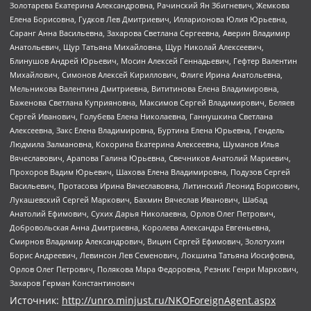
Золотарева Екатерина Александровна, Рачинский Ян Збигневич, Жемкова
Елена Борисовна, Гудков Лев Дмитриевич, Илларионова Юлия Юрьевна,
Саранг Анна Васильевна, Захарова Светлана Сергеевна, Аверин Владимир
Анатольевич, Щур Татьяна Михайловна, Щур Николай Алексеевич,
Блинушов Андрей Юрьевич, Мосин Алексей Геннадьевич, Гефтер Валентин
Михайлович, Симонов Алексей Кириллович, Флиге Ирина Анатольевна,
Мельникова Валентина Дмитриевна, Вититинова Елена Владимировна,
Баженова Светлана Куприяновна, Максимов Сергей Владимирович, Беляев
Сергей Иванович, Голубева Елена Николаевна, Ганнушкина Светлана
Алексеевна, Закс Елена Владимировна, Буртина Елена Юрьевна, Гендель
Людмила Залмановна, Кокорина Екатерина Алексеевна, Шуманов Илья
Вячеславович, Арапова Галина Юрьевна, Свечников Анатолий Мариевич,
Прохоров Вадим Юрьевич, Шахова Елена Владимировна, Подузов Сергей
Васильевич, Протасова Ирина Вячеславовна, Литинский Леонид Борисович,
Лукашевский Сергей Маркович, Бахмин Вячеслав Иванович, Шабад
Анатолий Ефимович, Сухих Дарья Николаевна, Орлов Олег Петрович,
Добровольская Анна Дмитриевна, Королева Александра Евгеньевна,
Смирнов Владимир Александрович, Вицин Сергей Ефимович, Золотухин
Борис Андреевич, Левинсон Лев Семенович, Локшина Татьяна Иосифовна,
Орлов Олег Петрович, Полякова Мара Федоровна, Резник Генри Маркович,
Захаров Герман Константинович
Источник:
http://unro.minjust.ru/NKOForeignAgent.aspx