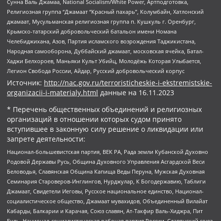
Сунна Валь Джамаа, National Socialism/White Power, Артподготовка,
Религиозная группа “Джамаат “Красный пахарь”, Колумбайн, Хатлонский
джамаат, Мусульманская религиозная группа п. Кушкуль г. Оренбург,
Крымско-татарский добровольческий батальон имени Номана
Челебиджихана, Азов, Партия исламского возрождения Таджикистана,
Народная самооборона, Дуббайский джамаат, московская ячейка, Батал-
Хаджи Белхороев, Маньяки Культ Убийц, Молодёжь Которая Улыбается,
Легион Свобода России, Айдар, Русский добровольческий корпус
Источник:
http://nac.gov.ru/terroristicheskie-i-ekstremistskie-
organizacii-i-materialy.html
данные на
16.11.2023
* Перечень общественных объединений и религиозных
организаций в отношении которых судом принято
вступившее в законную силу решение о ликвидации или
запрете деятельности:
Национал-большевистская партия, ВЕК РА, Рада земли Кубанской Духовно
Родовой Державы Русь, Община Духовного Управления Асгардской Веси
Беловодья, Славянская Община Капища Веды Перуна, Мужская Духовная
Семинария Староверов-Инглингов, Нурджулар, К Богодержавию, Таблиги
Джамаат, Свидетели Иеговы, Русское национальное единство, Национал-
социалистическое общество, Джамаат мувахидов, Объединенный Вилайат
Кабарды, Балкарии и Карачая, Союз славян, Ат-Такфир Валь-Хиджра, Пит
Буль, Национал-социалистическая рабочая партия России, Славянский союз,