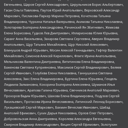
Евгеньевна, Щаров Сергей Алексадрович, Цирульников Борис Альбертович,
Гасан Ольга Павловна, Паутов Юрий Анатольевич, Верховский Александр
Маркович, Пислакова-Паркер Марина Петровна, Кочеткова Татьяна
Владимировна, Чуркина Наталья Валерьевна, Акимова Татьяна Николаевна,
Золотарева Екатерина Александровна, Рачинский Ян Збигневич, Жемкова
Елена Борисовна, Гудков Лев Дмитриевич, Илларионова Юлия Юрьевна,
Саранг Анна Васильевна, Захарова Светлана Сергеевна, Аверин Владимир
Анатольевич, Щур Татьяна Михайловна, Щур Николай Алексеевич,
Блинушов Андрей Юрьевич, Мосин Алексей Геннадьевич, Гефтер Валентин
Михайлович, Симонов Алексей Кириллович, Флиге Ирина Анатольевна,
Мельникова Валентина Дмитриевна, Вититинова Елена Владимировна,
Баженова Светлана Куприяновна, Максимов Сергей Владимирович, Беляев
Сергей Иванович, Голубева Елена Николаевна, Ганнушкина Светлана
Алексеевна, Закс Елена Владимировна, Буртина Елена Юрьевна, Гендель
Людмила Залмановна, Кокорина Екатерина Алексеевна, Шуманов Илья
Вячеславович, Арапова Галина Юрьевна, Свечников Анатолий Мариевич,
Прохоров Вадим Юрьевич, Шахова Елена Владимировна, Подузов Сергей
Васильевич, Протасова Ирина Вячеславовна, Литинский Леонид Борисович,
Лукашевский Сергей Маркович, Бахмин Вячеслав Иванович, Шабад
Анатолий Ефимович, Сухих Дарья Николаевна, Орлов Олег Петрович,
Добровольская Анна Дмитриевна, Королева Александра Евгеньевна,
Смирнов Владимир Александрович, Вицин Сергей Ефимович, Золотухин