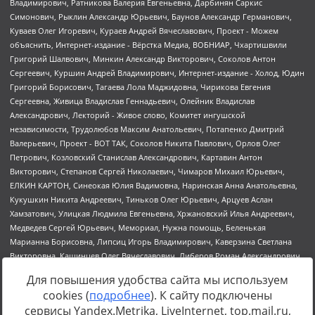
Для повышения удобства сайта мы используем
cookies (
подробнее
). К сайту подключены
сервисы Yandex.Metrika, LiveInternet, top.mail.ru,
Источник:
https://minjust.gov.ru/uploaded/files/reestr-