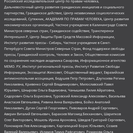
Российский исследовательский центр по правам человека,
Дальневосточный центр развития гражданских инициатив и социального
партнерства, Гражданское действие, Центр независимых социологических
исследований, Сутяжник, АКАДЕМИЯ ПО ПРАВАМ ЧЕЛОВЕКА, Центр развития
некоммерческих организаций, Частное учреждение в Калининграде Совета
Министров северных стран, Гражданское содействие, Трансперенси
Интернешнл-Р, Центр Защиты Прав Средств Массовой Информации,
Институт развития прессы - Сибирь, Частное учреждение в Санкт-
Петербурге Совета Министров Северных Стран, Фонд поддержки свободы
прессы, Гражданский контроль, Человек и Закон, Общественная комиссия
по сохранению наследия академика Сахарова, Информационное агентство
МЕМО. РУ, Институт региональной прессы, Институт Развития Свободы
Информации, Экозащита!-Женсовет, Общественный вердикт, Евразийская
антимонопольная ассоциация, Бедушев Петр Петрович, Дзугкоева Регина
Николаевна, Кривенко Сергей Владимирович, Милославский Павел
Юрьевич, Шнырова Ольга Вадимовна, Чанышева Лилия Айратовна,
Сидорович Ольга Борисовна, Туровский Александр Алексеевич, Васильева
Анастасия Евгеньевна, Ривина Анна Валерьевна, Бойко Анатолий
Николаевич, Дугин Сергей Георгиевич, Пивоваров Андрей Сергеевич,
Аверин Виталий Евгеньевич, Барахоев Магомед Бекханович, Шарипков
Олег Викторович, Мошель Ирина Ароновна, Шведов Григорий Сергеевич,
Пономарев Лев Александрович, Каргалицкий Борис Юльевич, Созаев
Валерий Валерьевич, Исламов Тимур Рифгатович, Романова Ольга