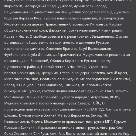
Формат-18, Благородный Орден Дьявола, Армия воли народа,
Национальная Социалистическая Инициатива города Череповца, Духовно-
Родовая Держава Русь, Русское национальное единство, Древнерусской
Инглистической церкви Православных Староверов-Инглингов, Русский
общенациональный союз, Движение против нелегальной иммиграции,
Кровь и Честь, О свободе совести и о религиозных объединениях, Омская
организация общественного политического движения Русское
национальное единство, Северное Братство, Клуб Болельщиков
Футбольного Клуба Динамо, Файзрахманисты, Мусульманская религиозная
организация п. Боровский, Община Коренного Русского народа
Щелковского района, Правый сектор, УНА - УНСО, Украинская
повстанческая армия, Тризуб им. Степана Бандеры, Братство, Белый Крест,
Misanthropic division, Религиозное объединение последователей инглиизма,
Народная Социальная Инициатива, TulaSkins, Этнополитическое
объединение Русские, Русское национальное объединение Атака, Мечеть
Мирмамеда, Община Коренного Русского народа г. Астрахани, ВОЛЯ,
Меджлис крымскотатарского народа, Рубеж Севера, ТОЙС, О
противодействии экстремистской деятельности, РЕВТАТПОД, Артподготовка,
Штольц, В честь иконы Божией Матери Державная, Сектор 16,
Независимость, Фирма, Молодежная правозащитная группа МПГ, Курсом
Правды и Единения, Каракольская инициативная группа, Автоград Крю,
Союз Славянских Сил Руси, Алля-Аят, Благотворительный пансионат Ак Умут,