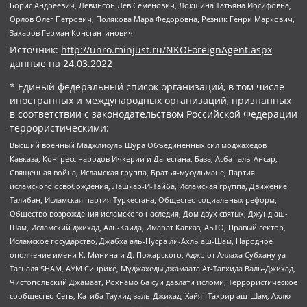
Борис Андреевич, Левинсон Лев Семенович, Локшина Татьяна Иосифовна,
Орлов Олег Петрович, Полякова Мара Федоровна, Резник Генри Маркович,
Захаров Герман Константинович
Источник:
http://unro.minjust.ru/NKOForeignAgent.aspx
данные на
24.03.2022
* Единый федеральный список организаций, в том числе
иностранных и международных организаций, признанных
в соответствии с законодательством Российской Федерации
террористическими:
Высший военный Маджлисуль Шура Объединенных сил моджахедов
Кавказа, Конгресс народов Ичкерии и Дагестана, База, Асбат аль-Ансар,
Священная война, Исламская группа, Братья-мусульмане, Партия
исламского освобождения, Лашкар-И-Тайба, Исламская группа, Движение
Талибан, Исламская партия Туркестана, Общество социальных реформ,
Общество возрождения исламского наследия, Дом двух святых, Джунд аш-
Шам, Исламский джихад, Аль-Каида, Имарат Кавказ, АБТО, Правый сектор,
Исламское государство, Джабха аль-Нусра ли-Ахль аш-Шам, Народное
ополчение имени К. Минина и Д. Пожарского, Аджр от Аллаха Субхану уа
Тагьаля SHAM, АУМ Синрике, Муджахеды джамаата Ат-Тавхида Валь-Джихад,
Чистопольский Джамаат, Рохнамо ба суи давлати исломи, Террористическое
сообщество Сеть, Катиба Таухид валь-Джихад, Хайят Тахрир аш-Шам, Ахлю