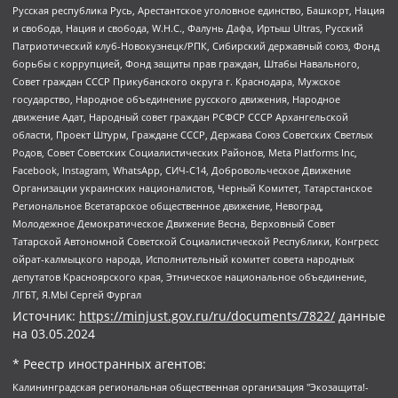
Русская республика Русь, Арестантское уголовное единство, Башкорт, Нация
и свобода, Нация и свобода, W.H.С., Фалунь Дафа, Иртыш Ultras, Русский
Патриотический клуб-Новокузнецк/РПК, Сибирский державный союз, Фонд
борьбы с коррупцией, Фонд защиты прав граждан, Штабы Навального,
Совет граждан СССР Прикубанского округа г. Краснодара, Мужское
государство, Народное объединение русского движения, Народное
движение Адат, Народный совет граждан РСФСР СССР Архангельской
области, Проект Штурм, Граждане СССР, Держава Союз Советских Светлых
Родов, Совет Советских Социалистических Районов, Meta Platforms Inc,
Facebook, Instagram, WhatsApp, СИЧ-С14, Добровольческое Движение
Организации украинских националистов, Черный Комитет, Татарстанское
Региональное Всетатарское общественное движение, Невоград,
Молодежное Демократическое Движение Весна, Верховный Совет
Татарской Автономной Советской Социалистической Республики, Конгресс
ойрат-калмыцкого народа, Исполнительный комитет совета народных
депутатов Красноярского края, Этническое национальное объединение,
ЛГБТ, Я.МЫ Сергей Фургал
Источник:
https://minjust.gov.ru/ru/documents/7822/
данные
на
03.05.2024
* Реестр иностранных агентов:
Калининградская региональная общественная организация "Экозащита!-Женсовет", Фонд содействия защите прав и свобод граждан "Общественный вердикт", Фонд "Институт Развития Свободы Информации", Частное учреждение "Информационное агентство МЕМО. РУ", Региональная общественная организация "Общественная комиссия по сохранению наследия академика Сахарова", Фонд поддержки свободы прессы, Санкт-Петербургская общественная правозащитная организация "Гражданский контроль", Межрегиональная общественная организация "Информационно-просветительский центр "Мемориал", Региональный Фонд "Центр Защиты Прав Средств Массовой Информации", с 05.12.2023 Фонд "Центр Защиты Прав Средств массовой информации", Региональная общественная благотворительная организация помощи беженцам и мигрантам "Гражданское содействие", Негосударственное образовательное учреждение дополнительного профессионального образования (повышение квалификации) специалистов "АКАДЕМИЯ ПО ПРАВАМ ЧЕЛОВЕКА", Свердловская региональная общественная организация "Сутяжник", Автономная некоммерческая организация "Центр независимых социологических исследований", Союз общественных объединений "Российский исследовательский центр по правам человека", Региональное общественное учреждение научно-информационный центр "МЕМОРИАЛ", Некоммерческая организация "Фонд защиты гласности", Автономная некоммерческая организация "Институт прав человека", Городская общественная организация "Екатеринбургское общество "МЕМОРИАЛ", Городская общественная организация "Рязанское историко-просветительское и правозащитное общество "Мемориал" (Рязанский Мемориал), Челябинский региональный орган общественной самодеятельности – женское общественное объединение "Женщины Евразии", Челябинский региональный орган общественной самодеятельности "Уральская правозащитная группа", Фонд содействия защите здоровья и социальной справедливости имени Андрея Рылькова, Автономная Некоммерческая Организация "Аналитический Центр Юрия Левады", Автономная некоммерческая организация социальной поддержки населения "Проект Апрель", Региональная общественная организация помощи женщинам и детям, находящимся в кризисной ситуации "Информационно-методический центр "Анна", Фонд содействия развитию массовых коммуникаций и правовому просвещению "Так-так-Так", Фонд содействия устойчивому развитию "Серебряная тайга", Свердловский региональный общественный фонд социальных проектов "Новое время", "Idel.Реалии", Кавказ.Реалии, Крым.Реалии, Телеканал Настоящее Время, Татаро-башкирская служба Радио Свобода (Azatliq Radiosi), Радио Свободная Европа/Радио Свобода (PCE/PC), "Сибирь.Реалии", "Фактограф", Благотворительный фонд помощи осужденным и их семьям, Автономная некоммерческая организация "Институт глобализации и социальных движений", Фонд "В защиту прав заключенных", Частное учреждение "Центр поддержки и содействия развитию средств массовой информации", Пензенский региональный общественный благотворительный фонд "Гражданский союз", "Север.Реалии", Некоммерческая организация Фонд "Правовая инициатива", Общество с ограниченной ответственностью "Радио Свободная Европа/Радио Свобода", Чешское информационное агентство "MEDIUM-ORIENT", Красноярская региональная общественная организация "Мы против СПИДа", Камалягин Денис Николаевич, Маркелов Сергей Евгеньевич, Пономарев Лев Александрович, Савицкая Людмила Алексеевна, Автономная некоммерческая организация "Центр по работе с проблемой насилия "НАСИЛИЮ.НЕТ", Межрегиональный профессиональный союз работников здравоохранения "Альянс врачей", Юридическое лицо, зарегистрированное в Латвийской Республике, SIA "Medusa Project" (регистрационный номер 40103797863, дата регистрации 10.06.2014), Некоммерческая организация "Фонд по борьбе с коррупцией", Автономная некоммерческая организация "Институт права и публичной политики", Баданин Роман Сергеевич, Гликин Максим Александрович, Железнова Мария Михайловна, Лукьянова Юлия Сергеевна, Маетная Елизавета Витальевна, Маняхин Петр Борисович, Чуракова Ольга Владимировна, Ярош Юлия Петровна, Юридическое лицо "The Insider SIA", зарегистрированное в Риге, Латвийская Республика (дата регистрации 26.06.2015), являющееся администратором доменного имени интернет-издания "The Insider SIA", https://theins.ru, Постернак Алексей Евгеньевич, Рубин Михаил Аркадьевич, Анин Роман Александрович, Юридическое лицо Istories fonds, зарегистрированное в Латвийской Республике (регистрационный номер 50008295751, дата регистрации 24.02.2020), Великовский Дмитрий Александрович, Долинина Ирина Николаевна, Мароховская Алеся Алексеевна, Шлейнов Роман Юрьевич, Шмагун Олеся Валентиновна, Общество с ограниченной ответственностью "Альтаир 2021", Общество с ограниченной ответственностью "Вега 2021", Общество с ограниченной ответственностью "Главный редактор 2021", Общество с ограниченной ответственностью "Ромашки монолит", Важенков Артем Валерьевич, Ивановская областная общественная организация "Центр гендерных исследований", Гурман Юрий Альбертович, Медиапроект "ОВД-Инфо", Егоров Владимир Владимирович, Жилинский Владимир Александрович, Общество с ограниченной ответственностью "ЗП", Иванова София Юрьевна, Карезина Инна Павловна, Кильтау Екатерина Викторовна, Петров Алексей Викторович, Пискунов Сергей Евгеньевич, Смирнов Сергей Сергеевич, Тихонов Михаил Сергеевич, Общество с ограниченной ответственностью "ЖУРНАЛИСТ-ИНОСТРАННЫЙ АГЕНТ", Арапова Галина Юрьевна, Вольтская Татьяна Анатольевна, Американская компания "Mason G.E.S. Anonymous Foundation" (США), являющаяся владельцем интернет-издания https://mnews.world/, Компания "Stichting Bellingcat", зарегистрированная в Нидерландах (дата регистрации 11.07.2018), Захаров Андрей Вячеславович, Клепиковская Екатерина Дмитриевна, Общество с ограниченной ответственностью "МЕМО", Перл Роман Александрович, Симонов Евгений Алексеевич, Соловьева Елена Анатольевна, Сотников Даниил Владимирович, Сурначева Елизавета Дмитриевна, Автономная некоммерческая организация по защите прав человека и информированию населения "Якутия – Наше Мнение", Общество с ограниченной ответственностью "Москоу диджитал медиа", с 26.01.2023 Общество с ограниченной ответственностью "Чайка Белые сады", Ветошкина Валерия Валерьевна, Заговора Максим Александрович, Межрегиональное общественное движение "Российская ЛГБТ - сеть", Оленичев Максим Владимирович, Павлов Иван Юрьевич, Скворцова Елена Сергеевна, Общество с ограниченной ответственностью "Как бы инагент", Кочетков Игорь Викторович, Общество с ограниченной ответственностью "Честные выборы", Еланчик Олег Александрович, Общество с ограниченной ответственностью "Нобелевский призыв", Гималова Регина Эмилевна, Григорьев Андрей Валерьевич, Григорьева Алина Александровна, Ассоциация по содействию защите прав призывников, альтернативнослужащих и военнослужащих "Правозащитная группа "Гражданин.Армия.Право", Хисамова Регина Фаритовна, Автономная некоммерческая организация по реализации социально-правовых программ "Лилит", Дальневосточное общественное движение "Маяк", Санкт-Петербургская ЛГБТ-инициативная группа "Выход", Инициативная группа ЛГБТ+ "Реверс", Алексеев Андрей Викторович, Бекбулатова Таисия Львовна, Беляев Иван Михайлович, Владыкина Елена Сергеевна, Гельман Марат Александрович, Никульшина Вероника Юрьевна, Толоконникова Надежда Андреевна, Шендерович Виктор Анатольевич, Общество с ограниченной ответственностью "Данное сообщение", Общество с ограниченной ответственностью Издательский дом "Новая глава", Айнбиндер Александра Александровна, Московский комьюнити-центр для ЛГБТ+инициатив, Благотворительный фонд развития филантропии, Deutsche Welle (Германия, Kurt-Schumacher-Strasse 3, 53113 Bonn), Борзунова Мария Михайловна, Воробьев Виктор Викторович, Голубева Анна Львовна, Константинова Алла Михайловна, Малкова Ирина Владимировна, Мурадов Мурад Абдулгалимович, Осетинская Елизавета Николаевна, Понасенков Евгений Николаевич, Ганапольский Матвей Юрьевич, Киселев Евгений Алексеевич, Борухович Ирина Григорьевна, Дремин Иван Тимофеевич, Дубровский Дмитрий Викторович, Красноярская региональная общественная организация поддержки и развития альтернативных образовательных технологий и межкультурных коммуникаций "ИНТЕРРА", Маяковская Екатерина Алексеевна, Фейгин Марк Захарович, Филимонов Андрей Викторович, Дзугкоева Регина Николаевна, Доброхотов Роман Александрович, Дудь Юрий Александрович, Елкин Сергей Владимирович, Кругликов Кирилл Игоревич, Сабунаева Мария Леонидовна, Семенов Алексей Владимирович, Шаинян Карен Багратович, Шульман Екатерина Михайловна, Асафьев Артур Валерьевич, Вахштайн Виктор Семенович, Венедиктов Алексей Алексеевич, Лушникова Екатерина Евгеньевна, Волков Леонид Михайлович, Невзоров Александр Глебович, Пархоменко Сергей Борисович, Сироткин Ярослав Николаевич, Кара-Мурза Владимир Владимирович, Баранова Наталья Владимировна, Гозман Леонид Яковлевич, Кагарлицкий Борис Юльевич, Климарев Михаил Валерьевич, Милов Владимир Станиславович, Автономная некоммерческая организация Краснодарский центр современного искусства "Типография", Моргенштерн Алишер Тагирович, Соболь Любовь Эдуардовна, Общество с ограниченной ответственностью "ЛИЗА НОРМ", Каспаров Гарри Кимович, Ходорковский Михаил Борисович, Общество с ограниченной ответственностью "Апрельские тезисы", Данилович Ирина Брониславовна, Кашин Олег Владимирович, Петров Николай Владимирович, Пивоваров Алексей Владимирович, Соколов Михаил Владимирович, Цветкова Юлия Владимировна, Чичваркин Евгений Александрович, Комитет против пыток/Команда против пыток, Общество с ограниченной ответственностью "Первый научный", Общество с ограниченной ответственностью "Вертолет и ко", Белоцерковская Вероника Борисовна, Кац Максим Евгеньевич, Лазарева Татьяна Юрьевна, Шаведдинов Руслан Табризович, Яшин Илья Валерьевич, Общество с ограниченной ответственностью "Иноагент ААВ", Алешковский Дмитрий Петрович, Альбац Евгения Марковна, Быков Дмитрий Львович, Галямина Юлия Евгеньевна, Лойко Сергей Леонидович, Мартынов Кирилл Константинович, Медведев Сергей Александрович, Крашенинников Федор Геннадиевич, Гордеева Катерина Вл