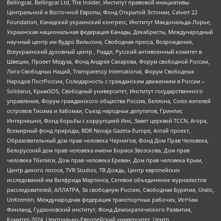
Bellingcat, Bellingcat Ltd, The Insider, Институт правовой инициативы
Центральной и Восточной Европы, Фонд Открытой Эстонии, Calvert 22
Foundation, Канадский украинский конгресс, Институт Макдональда-Лорье,
Украинская национальная федерация Канады, Декабристы, Международный
научный центр им Вудро Вильсона, Свободная пресса, Возрождение,
Всеукраинский духовный центр , Риддл, Русский антивоенный комитет в
Швеции, Проект Медуза, Фонд Андрея Сахарова, Форум свободной России,
Лига Свободных Наций, Transparеncy International, Форум Свободных
Народов ПостРоссии, Солидарность с гражданским движением в России –
Solidarus, КрымSOS, Свободный университет, Институт государственного
управления, Форум гражданского общества Россия, Беллона, Союз жителей
островов Тисима и Хабомаи, Съезд народных депутатов, Гринпис
Интернешнл, Фонд борьбы с коррупцией Инк, Завет церквей TCCN, Агора,
Всемирный фонд природы, BDR Novaja Gazeta-Europe, Алтай проект,
Образовательный дом прав человека Чернигов, Фонд Дом Прав Человека,
Белорусский дом прав человека имени Бориса Звозскова, Дом прав
человека Тбилиси, Дом прав человека Ереван, Дом прав человека Крым,
Центр дикого лосося, TVR Studios, ТВ Дождь, Центр европейских
исследований им Вилфрида Мартенса, Сетевое объединение журналистов
расследователей, АЛЛАТРА, За свободную Россию, Свободная Бурятия, Uralic,
UnKremlin, Международная федерация транспортных рабочих, ИстЧам
Финланд, Гудзоновский институт, Фонд Демократического Развития,
Комитет-2024, Центрально-Европейский университет, Центр