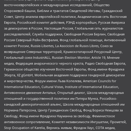
восточноевропейских и международных исследований, Общество
Сторожевой башни, Библии и трактатов Свидетелей Иеговы, Гражданский
Совет, Центр анализа европейской политики, Академическая сеть Восточная
Европа, Российский комитет действия, РЭНД корпорейшн, Русская Америка
за демократию в России, Настоящая Россия, Глобальная сеть журналистов-
расследователей, Служба поддержки, Свободная Россия Берлин, Свободная
Россия Северный Рейн-Вестфалия, Фонд глобальной помощи, Антивоенный
комитет России, Russie-Libertes, La Asocicion de Rusos Libres, Союз за
возвращение Северных территорий, Крымскотатарский Ресурсный Центр,
Глобальный союз IndustriALL, Russian Election Monitor, Article 19, Мнение
медиа, Федерация анархического черного креста, Радио Свободная Европа,
Германское общество изучения Восточной Европы, Фонд имени Фридриха
Эберта, XZ gGmbH, Мобильная академия поддержки гендерной демократии
и миротворчества, Форум имени Льва Копелева, American Councils for
International Education, Cultural Vistas, Institute of International Education,
Антивоенное движение Антальи, Открытый диалог, Школа международных
отношений и государственной политики им Питера Мунка, Российско-
канадский демократический альянс, Школа международных отношений им
Нормана Патерсона, Центр Гражданских Свобод, Фонд Бориса Немцова за
Свободу, Фонд имени Фридриха Науманна за свободу, Феминистское
антивоенное сопротивление, Комитет независимости Ингушетии, Прометей,
Stop Occupation of Karelia, Вернись живым, Фридом Хаус, СОТА медиа,