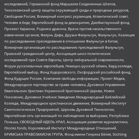
исследований, Германский фонд Маршалла Соединенных Штатов,
Тихоокеанский центр защиты окружающей среды и природных ресурсов,
Свободная Россия, Всемирный конгресс украинцев, Атлантический совет,
Человек в беде, Европейский фонд за демократию, Джеймстаунский фонд,
Прожект Хармони, Родники дракона, Врачи против насильственного
извлечения органов, Фалунь Дафа, Друзья Фалуньгун, Фалуньгун, Коалиция
по расследованию преследования в отношении Фалуньгун в Китае,
Всемирная организация по расследованию преследований Фалуньгун,
Пражский гражданский центр, Ассоциация школ политических
исследований при Совете Европы, Центр либеральной современности,
Форум русскоязычных европейцев, Немецко-русский обмен, Бард колледж,
Европейский выбор, Фонд Ходорковского, Оксфордский российский фонд,
Фонд Будущее России, Компания свободы информации, Проект Медиа,
Международное партнерство за права человека, Духовное Управление
Евангельских Христиан Украинской Христианской Церкви, Новое
Поколение, Духовное Учебное Заведение Международный Библейский
Колледж, Международное христианское движение, Всемирный Институт
Саентологических Предприятий, Церковь Духовной Технологии,
Европейская сеть организаций по наблюдению за выборами, Республика
Польша, СВОБОДНЫЙ ИДЕЛЬ-УРАЛ, Ассоциация развития журналистики,
IStories fonds, Королевский Институт Международных Отношений,
КРИМСЬКА ПРАВОЗАХИСНА ГРУПА, Фонд имени Генриха Бёлля, Stichting