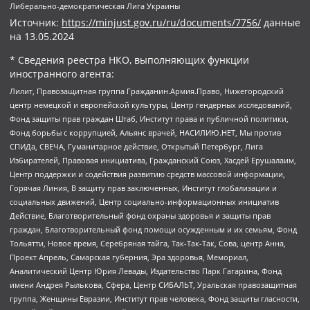
Либерально-демократическая Лига Украины
Источник:
https://minjust.gov.ru/ru/documents/7756/
данные
на
13.05.2024
* Сведения реестра НКО, выполняющих функции
иностранного агента:
Лилит, Правозащитная группа Гражданин.Армия.Право, Нижегородский
центр немецкой и европейской культуры, Центр гендерных исследований,
Фонд защиты прав граждан Штаб, Институт права и публичной политики,
Фонд борьбы с коррупцией, Альянс врачей, НАСИЛИЮ.НЕТ, Мы против
СПИДа, СВЕЧА, Гуманитарное действие, Открытый Петербург, Лига
Избирателей, Правовая инициатива, Гражданский Союз, Хасдей Ерушалаим,
Центр поддержки и содействия развитию средств массовой информации,
Горячая Линия, В защиту прав заключенных, Институт глобализации и
социальных движений, Центр социально-информационных инициатив
Действие, Благотворительный фонд охраны здоровья и защиты прав
граждан, Благотворительный фонд помощи осужденным и их семьям, Фонд
Тольятти, Новое время, Серебряная тайга, Так-Так-Так, Сова, центр Анна,
Проект Апрель, Самарская губерния, Эра здоровья, Мемориал,
Аналитический Центр Юрия Левады, Издательство Парк Гагарина, Фонд
имени Андрея Рылькова, Сфера, Центр СИБАЛЬТ, Уральская правозащитная
группа, Женщины Евразии, Институт прав человека, Фонд защиты гласности,