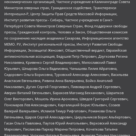
некоммерческих организаций, Частное учреждение в Калининграде Совета
Министров северных стран, Гражданское содействие, Трансперенси
Интернешнл-Р, Центр Защиты Прав Средств Массовой Информации,
Институт развития прессы - Сибирь, Частное учреждение в Санкт-
Петербурге Совета Министров Северных Стран, Фонд поддержки свободы
прессы, Гражданский контроль, Человек и Закон, Общественная комиссия
по сохранению наследия академика Сахарова, Информационное агентство
МЕМО. РУ, Институт региональной прессы, Институт Развития Свободы
Информации, Экозащита!-Женсовет, Общественный вердикт, Евразийская
антимонопольная ассоциация, Бедушев Петр Петрович, Дзугкоева Регина
Николаевна, Кривенко Сергей Владимирович, Милославский Павел
Юрьевич, Шнырова Ольга Вадимовна, Чанышева Лилия Айратовна,
Сидорович Ольга Борисовна, Туровский Александр Алексеевич, Васильева
Анастасия Евгеньевна, Ривина Анна Валерьевна, Бойко Анатолий
Николаевич, Дугин Сергей Георгиевич, Пивоваров Андрей Сергеевич,
Аверин Виталий Евгеньевич, Барахоев Магомед Бекханович, Шарипков
Олег Викторович, Мошель Ирина Ароновна, Шведов Григорий Сергеевич,
Пономарев Лев Александрович, Каргалицкий Борис Юльевич, Созаев
Валерий Валерьевич, Исламов Тимур Рифгатович, Романова Ольга
Евгеньевна, Щаров Сергей Алексадрович, Цирульников Борис Альбертович,
Гасан Ольга Павловна, Паутов Юрий Анатольевич, Верховский Александр
Маркович, Пислакова-Паркер Марина Петровна, Кочеткова Татьяна
Владимировна, Чуркина Наталья Валерьевна, Акимова Татьяна Николаевна,