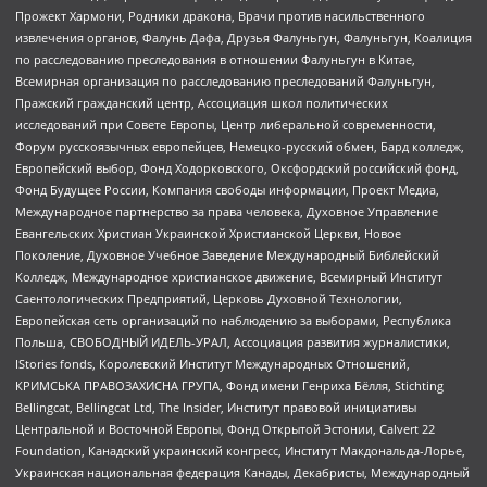
Прожект Хармони, Родники дракона, Врачи против насильственного
извлечения органов, Фалунь Дафа, Друзья Фалуньгун, Фалуньгун, Коалиция
по расследованию преследования в отношении Фалуньгун в Китае,
Всемирная организация по расследованию преследований Фалуньгун,
Пражский гражданский центр, Ассоциация школ политических
исследований при Совете Европы, Центр либеральной современности,
Форум русскоязычных европейцев, Немецко-русский обмен, Бард колледж,
Европейский выбор, Фонд Ходорковского, Оксфордский российский фонд,
Фонд Будущее России, Компания свободы информации, Проект Медиа,
Международное партнерство за права человека, Духовное Управление
Евангельских Христиан Украинской Христианской Церкви, Новое
Поколение, Духовное Учебное Заведение Международный Библейский
Колледж, Международное христианское движение, Всемирный Институт
Саентологических Предприятий, Церковь Духовной Технологии,
Европейская сеть организаций по наблюдению за выборами, Республика
Польша, СВОБОДНЫЙ ИДЕЛЬ-УРАЛ, Ассоциация развития журналистики,
IStories fonds, Королевский Институт Международных Отношений,
КРИМСЬКА ПРАВОЗАХИСНА ГРУПА, Фонд имени Генриха Бёлля, Stichting
Bellingcat, Bellingcat Ltd, The Insider, Институт правовой инициативы
Центральной и Восточной Европы, Фонд Открытой Эстонии, Calvert 22
Foundation, Канадский украинский конгресс, Институт Макдональда-Лорье,
Украинская национальная федерация Канады, Декабристы, Международный