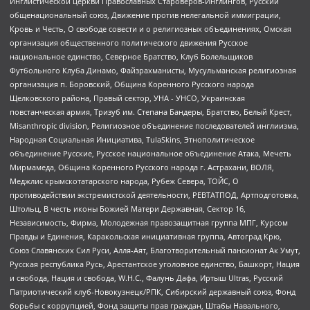
Инглистической церкви Православных Староверов-Инглингов, Русский
общенациональный союз, Движение против нелегальной иммиграции,
Кровь и Честь, О свободе совести и о религиозных объединениях, Омская
организация общественного политического движения Русское
национальное единство, Северное Братство, Клуб Болельщиков
Футбольного Клуба Динамо, Файзрахманисты, Мусульманская религиозная
организация п. Боровский, Община Коренного Русского народа
Щелковского района, Правый сектор, УНА - УНСО, Украинская
повстанческая армия, Тризуб им. Степана Бандеры, Братство, Белый Крест,
Misanthropic division, Религиозное объединение последователей инглиизма,
Народная Социальная Инициатива, TulaSkins, Этнополитическое
объединение Русские, Русское национальное объединение Атака, Мечеть
Мирмамеда, Община Коренного Русского народа г. Астрахани, ВОЛЯ,
Меджлис крымскотатарского народа, Рубеж Севера, ТОЙС, О
противодействии экстремистской деятельности, РЕВТАТПОД, Артподготовка,
Штольц, В честь иконы Божией Матери Державная, Сектор 16,
Независимость, Фирма, Молодежная правозащитная группа МПГ, Курсом
Правды и Единения, Каракольская инициативная группа, Автоград Крю,
Союз Славянских Сил Руси, Алля-Аят, Благотворительный пансионат Ак Умут,
Русская республика Русь, Арестантское уголовное единство, Башкорт, Нация
и свобода, Нация и свобода, W.H.С., Фалунь Дафа, Иртыш Ultras, Русский
Патриотический клуб-Новокузнецк/РПК, Сибирский державный союз, Фонд
борьбы с коррупцией, Фонд защиты прав граждан, Штабы Навального,