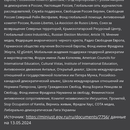
за демократию в России, Настоящая Россия, Глобальная сеть журналистов-
расследователей, Служба поддержки, Свободная Россия Берлин, Свободная
Россия Северный Рейн-Вестфалия, Фонд глобальной помощи, Антивоенный
комитет России, Russie-Libertes, La Asocicion de Rusos Libres, Союз за
возвращение Северных территорий, Крымскотатарский Ресурсный Центр,
Глобальный союз IndustriALL, Russian Election Monitor, Article 19, Мнение
медиа, Федерация анархического черного креста, Радио Свободная Европа,
Германское общество изучения Восточной Европы, Фонд имени Фридриха
Эберта, XZ gGmbH, Мобильная академия поддержки гендерной демократии
и миротворчества, Форум имени Льва Копелева, American Councils for
International Education, Cultural Vistas, Institute of International Education,
Антивоенное движение Антальи, Открытый диалог, Школа международных
отношений и государственной политики им Питера Мунка, Российско-
канадский демократический альянс, Школа международных отношений им
Нормана Патерсона, Центр Гражданских Свобод, Фонд Бориса Немцова за
Свободу, Фонд имени Фридриха Науманна за свободу, Феминистское
антивоенное сопротивление, Комитет независимости Ингушетии, Прометей,
Stop Occupation of Karelia, Вернись живым, Фридом Хаус, СОТА медиа,
Либерально-демократическая Лига Украины
Источник:
https://minjust.gov.ru/ru/documents/7756/
данные
на
13.05.2024