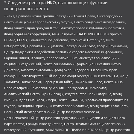
* Сведения реестра НКО, выполняющих функции
иностранного агента:
Лилит, Правозащитная группа Гражданин.Армия.Право, Нижегородский
центр немецкой и европейской культуры, Центр гендерных исследований,
Фонд защиты прав граждан Штаб, Институт права и публичной политики,
Фонд борьбы с коррупцией, Альянс врачей, НАСИЛИЮ.НЕТ, Мы против
СПИДа, СВЕЧА, Гуманитарное действие, Открытый Петербург, Лига
Избирателей, Правовая инициатива, Гражданский Союз, Хасдей Ерушалаим,
Центр поддержки и содействия развитию средств массовой информации,
Горячая Линия, В защиту прав заключенных, Институт глобализации и
социальных движений, Центр социально-информационных инициатив
Действие, Благотворительный фонд охраны здоровья и защиты прав
граждан, Благотворительный фонд помощи осужденным и их семьям, Фонд
Тольятти, Новое время, Серебряная тайга, Так-Так-Так, Сова, центр Анна,
Проект Апрель, Самарская губерния, Эра здоровья, Мемориал,
Аналитический Центр Юрия Левады, Издательство Парк Гагарина, Фонд
имени Андрея Рылькова, Сфера, Центр СИБАЛЬТ, Уральская правозащитная
группа, Женщины Евразии, Институт прав человека, Фонд защиты гласности,
Российский исследовательский центр по правам человека,
Дальневосточный центр развития гражданских инициатив и социального
партнерства, Гражданское действие, Центр независимых социологических
исследований, Сутяжник, АКАДЕМИЯ ПО ПРАВАМ ЧЕЛОВЕКА, Центр развития