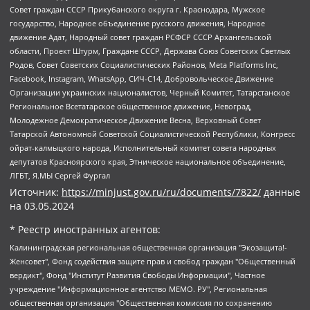
Совет граждан СССР Прикубанского округа г. Краснодара, Мужское
государство, Народное объединение русского движения, Народное
движение Адат, Народный совет граждан РСФСР СССР Архангельской
области, Проект Штурм, Граждане СССР, Держава Союз Советских Светлых
Родов, Совет Советских Социалистических Районов, Meta Platforms Inc,
Facebook, Instagram, WhatsApp, СИЧ-С14, Добровольческое Движение
Организации украинских националистов, Черный Комитет, Татарстанское
Региональное Всетатарское общественное движение, Невоград,
Молодежное Демократическое Движение Весна, Верховный Совет
Татарской Автономной Советской Социалистической Республики, Конгресс
ойрат-калмыцкого народа, Исполнительный комитет совета народных
депутатов Красноярского края, Этническое национальное объединение,
ЛГБТ, Я.МЫ Сергей Фургал
Источник:
https://minjust.gov.ru/ru/documents/7822/
данные
на
03.05.2024
* Реестр иностранных агентов:
Калининградская региональная общественная организация "Экозащита!-Женсовет", Фонд содействия защите прав и свобод граждан "Общественный вердикт", Фонд "Институт Развития Свободы Информации", Частное учреждение "Информационное агентство МЕМО. РУ", Региональная общественная организация "Общественная комиссия по сохранению наследия академика Сахарова", Фонд поддержки свободы прессы, Санкт-Петербургская общественная правозащитная организация "Гражданский контроль", Межрегиональная общественная организация "Информационно-просветительский центр "Мемориал", Региональный Фонд "Центр Защиты Прав Средств Массовой Информации", с 05.12.2023 Фонд "Центр Защиты Прав Средств массовой информации", Региональная общественная благотворительная организация помощи беженцам и мигрантам "Гражданское содействие", Негосударственное образовательное учреждение дополнительного профессионального образования (повышение квалификации) специалистов "АКАДЕМИЯ ПО ПРАВАМ ЧЕЛОВЕКА", Свердловская региональная общественная организация "Сутяжник", Автономная некоммерческая организация "Центр независимых социологических исследований", Союз общественных объединений "Российский исследовательский центр по правам человека", Региональное общественное учреждение научно-информационный центр "МЕМОРИАЛ", Некоммерческая организация "Фонд защиты гласности", Автономная некоммерческая организация "Институт прав человека", Городская общественная организация "Екатеринбургское общество "МЕМОРИАЛ", Городская общественная организация "Рязанское историко-просветительское и правозащитное общество "Мемориал" (Рязанский Мемориал), Челябинский региональный орган общественной самодеятельности – женское общественное объединение "Женщины Евразии", Челябинский региональный орган общественной самодеятельности "Уральская правозащитная группа", Фонд содействия защите здоровья и социальной справедливости имени Андрея Рылькова, Автономная Некоммерческая Организация "Аналитический Центр Юрия Левады", Автономная некоммерческая организация социальной поддержки населения "Проект Апрель", Региональная общественная организация помощи женщинам и детям, находящимся в кризисной ситуации "Информационно-методический центр "Анна", Фонд содействия развитию массовых коммуникаций и правовому просвещению "Так-так-Так", Фонд содействия устойчивому развитию "Серебряная тайга", Свердловский региональный общественный фонд социальных проектов "Новое время", "Idel.Реалии", Кавказ.Реалии, Крым.Реалии, Телеканал Настоящее Время, Татаро-башкирская служба Радио Свобода (Azatliq Radiosi), Радио Свободная Европа/Радио Свобода (PCE/PC), "Сибирь.Реалии", "Фактограф", Благотворительный фонд помощи осужденным и их семьям, Автономная некоммерческая организация "Институт глобализации и социальных движений", Фонд "В защиту прав заключенных", Частное учреждение "Центр поддержки и содействия развитию средств массовой информации", Пензенский региональный общественный благотворительный фонд "Гражданский союз", "Север.Реалии", Некоммерческая организация Фонд "Правовая инициатива", Общество с ограниченной ответственностью "Радио Свободная Европа/Радио Свобода", Чешское информационное агентство "MEDIUM-ORIENT", Красноярская региональная общественная организация "Мы против СПИДа", Камалягин Денис Николаевич, Маркелов Сергей Евгеньевич, Пономарев Лев Александрович, Савицкая Людмила Алексеевна, Автономная некоммерческая организация "Центр по работе с проблемой насилия "НАСИЛИЮ.НЕТ", Межрегиональный профессиональный союз работников здравоохранения "Альянс врачей", Юридическое лицо, зарегистрированное в Латвийской Республике, SIA "Medusa Project" (регистрационный номер 40103797863, дата регистрации 10.06.2014), Некоммерческая организация "Фонд по борьбе с коррупцией", Автономная некоммерческая организация "Институт права и публичной политики", Баданин Роман Сергеевич, Гликин Максим Александрович, Железнова Мария Михайловна, Лукьянова Юлия Сергеевна, Маетная Елизавета Витальевна, Маняхин Петр Борисович, Чуракова Ольга Владимировна, Ярош Юлия Петровна, Юридическое лицо "The Insider SIA", зарегистрированное в Риге, Латвийская Республика (дата регистрации 26.06.2015), являющееся администратором доменного имени интернет-издания "The Insider SIA", https://theins.ru, Постернак Алексей Евгеньевич, Рубин Михаил Аркадьевич, Анин Роман Александрович, Юридическое лицо Istories fonds, зарегистрированное в Латвийской Республике (регистрационный номер 50008295751, дата регистрации 24.02.2020), Великовский Дмитрий Александрович, Долинина Ирина Николаевна, Мароховская Алеся Алексеевна, Шлейнов Роман Юрьевич, Шмагун Олеся Валентиновна, Общество с ограниченной ответственностью "Альтаир 2021", Общество с ограниченной ответственностью "Вега 2021", Общество с ограниченной ответственностью "Главный редактор 2021", Общество с ограниченной ответственностью "Ромашки монолит", Важенков Артем Валерьевич, Ивановская областная общественная организация "Центр гендерных исследований", Гурман Юрий Альбертович, Медиапроект "ОВД-Инфо", Егоров Владимир Владимирович, Жилинский Владимир Александрович, Общество с ограниченной ответственностью "ЗП", Иванова София Юрьевна, Карезина Инна Павловна, Кильтау Екатерина Викторовна, Петров Алексей Викторович, Пискунов Сергей Евгеньевич, Смирнов Сергей Сергеевич, Тихонов Михаил Сергеевич, Общество с ограниченной ответственностью "ЖУРНАЛИСТ-ИНОСТРАННЫЙ АГЕНТ", Арапова Галина Юрьевна, Вольтская Татьяна Анатольевна, Американская компания "Mason G.E.S. Anonymous Foundation" (США), являющаяся владельцем интернет-издания https://mnews.world/, Компания "Stichting Bellingcat", зарегистрированная в Нидерландах (дата регистрации 11.07.2018), Захаров Андрей Вячеславович, Клепиковская Екатерина Дмитриевна, Общество с ограниченной ответственностью "МЕМО", Перл Роман Александрович, Симонов Евгений Алексеевич, Соловьева Елена Анатольевна, Сотников Даниил Владимирович, Сурначева Елизавета Дмитриевна, Автономная некоммерческая организация по защите прав человека и информированию населения "Якутия – Наше Мнение", Общество с ограниченной ответственностью "Москоу диджитал медиа", с 26.01.2023 Общество с ограниченной ответственностью "Чайка Белые сады", Ветошкина Валерия Валерьевна, Заговора Максим Александрович, Межрегиональное общественное движение "Российская ЛГБТ - сеть", Оленичев Максим Владимирович, Павлов Иван Юрьевич, Скворцова Елена Сергеевна, Общество с ограниченной ответственностью "Как бы инагент", Кочетков Игорь Викторович, Общество с ограниченной ответственностью "Честные выборы", Еланчик Олег Александрович, Общество с ограниченной ответственностью "Нобелевский призыв", Гималова Регина Эмилевна, Григорьев Андрей Валерьевич, Григорьева Алина Александровна, Ассоциация по содействию защите прав призывников, альтернативнослужащих и военнослужащих "Правозащитная группа "Гражданин.Армия.Право", Хисамова Регина Фаритовна, Автономная некоммерческая организация по реализации социально-правовых программ "Лилит", Дальневосточное общественное движение "Маяк", Санкт-Петербургская ЛГБТ-инициативная группа "Выход", Инициативная группа ЛГБТ+ "Реверс", Алексеев Андрей Викторович, Бекбулатова Таисия Львовна, Беляев Иван Михайлович, Владыкина Елена Сергеевна, Гельман Марат Александрович, Никульшина Вероника Юрьевна, Толоконникова Надежда Андреевна, Шендерович Виктор Анатольевич, Общество с ограниченной ответственностью "Данное сообщение", Общество с ограниченной ответственностью Издательский дом "Новая глава", Айнбиндер Александра Александровна, Московский комьюнити-центр для ЛГБТ+инициатив, Благотворительный фонд развития филантропии, Deutsche Welle (Германия, Kurt-Schumacher-Strasse 3, 53113 Bonn), Борзунова Мария Михайловна, Воробьев Виктор Викторович, Голубева Анна Львовна, Константинова Алла Михайловна, Малкова Ирина Владимировна, Мурадов Мурад Абдулгалимович, Осетинская Елизавета Николаевна, Понасенков Евгений Николаевич, Ганапольский Матвей Юрьевич, Киселев Евгений Алексеевич, Борухович Ирина Григорьевна, Дремин Иван Тимофеевич, Дубровский Дмитрий Викторович, Красноярская региональная общественная организация поддержки и развития альтернативных образовательных технологий и межкультурных коммуникаций "ИНТЕРРА", Маяковская Екатерина Алексеевна, Фейгин Марк Захарович, Филимонов Андрей Викторович, Дзугкоева Регина Николаевна, Доброхотов Роман Александрович, Дудь Юрий Александрович, Елкин Сергей Владимирович, Кругликов Кирилл Игоревич, Сабунаева Мария Леонидовна, Семенов Алексей Владимирович, Шаинян Карен Багратович, Шульман Екатерина Михайловна, Асафьев Артур Валерьевич, Вахштайн Виктор Семенович, Венедиктов Алексей Алексеевич, Лушникова Екатерина Евгеньевна, Волков Леонид Михайлович, Невзоров Александр Глебович, Пархоменко Сергей Борисович, Сироткин Ярослав Николаевич, Кара-Мурза Владимир Владимирович, Баранова Наталья Владимировна, Гозман Леонид Яковлевич, Кагарлицкий Борис Юльевич, Климарев Михаил Валерьевич, Милов Владимир Станиславович, Автономная некоммерческая организация Краснодарский центр современного искусства "Типография", Моргенштерн Алишер Тагирович, Соболь Любовь Эдуардовна, Общество с ограниченной ответственностью "ЛИЗА НОРМ", Каспаров Гарри Кимович, Ходорковский Михаил Борисович, Общество с ограниченной ответственностью "Апрельские тезисы", Данилович Ирина Брониславовна, Кашин Олег Владимирович, Петров Николай Владимирович, Пивоваров Алексей Владимирович, Соколов Михаил Владимирович, Цветкова Юлия Владимировна, Чичваркин Евгений Александрович, Комитет против пыток/Команда против пыток, Общество с ограниченной ответственностью "Первый научный", Общество с ограниченной ответственностью "Вертолет и ко", Белоцерковская Вероника Борисовна, Кац Максим Евгеньевич, Лазарева Татьяна Юрьевна, Шаведдинов Руслан Табризович, Яшин Илья Валерьевич, Общество с ограниченной ответственностью "Иноагент ААВ", Алешковский Дмитрий Петрович, Альбац Евгения Марковна, Быков Дмитрий Львович, Галямина Юлия Евгеньевна, Лойко Сергей Леонидович, Мартынов Кирилл Константинович, Медведев Сергей Александрович, Крашенинников Федор Геннадиевич, Гордеева Катерина Вл