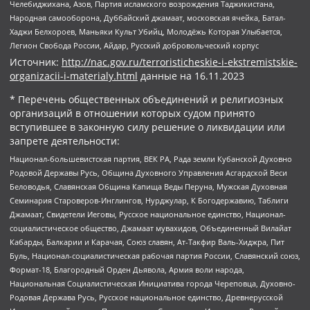
Челебиджихана, Азов, Партия исламского возрождения Таджикистана,
Народная самооборона, Дуббайский джамаат, московская ячейка, Батал-
Хаджи Белхороев, Маньяки Культ Убийц, Молодёжь Которая Улыбается,
Легион Свобода России, Айдар, Русский добровольческий корпус
Источник:
http://nac.gov.ru/terroristicheskie-i-ekstremistskie-
organizacii-i-materialy.html
данные на
16.11.2023
* Перечень общественных объединений и религиозных
организаций в отношении которых судом принято
вступившее в законную силу решение о ликвидации или
запрете деятельности:
Национал-большевистская партия, ВЕК РА, Рада земли Кубанской Духовно
Родовой Державы Русь, Община Духовного Управления Асгардской Веси
Беловодья, Славянская Община Капища Веды Перуна, Мужская Духовная
Семинария Староверов-Инглингов, Нурджулар, К Богодержавию, Таблиги
Джамаат, Свидетели Иеговы, Русское национальное единство, Национал-
социалистическое общество, Джамаат мувахидов, Объединенный Вилайат
Кабарды, Балкарии и Карачая, Союз славян, Ат-Такфир Валь-Хиджра, Пит
Буль, Национал-социалистическая рабочая партия России, Славянский союз,
Формат-18, Благородный Орден Дьявола, Армия воли народа,
Национальная Социалистическая Инициатива города Череповца, Духовно-
Родовая Держава Русь, Русское национальное единство, Древнерусской