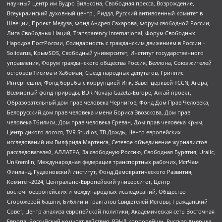
научный центр им Вудро Вильсона, Свободная пресса, Возрождение,
Всеукраинский духовный центр , Риддл, Русский антивоенный комитет в
Швеции, Проект Медуза, Фонд Андрея Сахарова, Форум свободной России,
Лига Свободных Наций, Transparеncy International, Форум Свободных
Народов ПостРоссии, Солидарность с гражданским движением в России –
Solidarus, КрымSOS, Свободный университет, Институт государственного
управления, Форум гражданского общества Россия, Беллона, Союз жителей
островов Тисима и Хабомаи, Съезд народных депутатов, Гринпис
Интернешнл, Фонд борьбы с коррупцией Инк, Завет церквей TCCN, Агора,
Всемирный фонд природы, BDR Novaja Gazeta-Europe, Алтай проект,
Образовательный дом прав человека Чернигов, Фонд Дом Прав Человека,
Белорусский дом прав человека имени Бориса Звозскова, Дом прав
человека Тбилиси, Дом прав человека Ереван, Дом прав человека Крым,
Центр дикого лосося, TVR Studios, ТВ Дождь, Центр европейских
исследований им Вилфрида Мартенса, Сетевое объединение журналистов
расследователей, АЛЛАТРА, За свободную Россию, Свободная Бурятия, Uralic,
UnKremlin, Международная федерация транспортных рабочих, ИстЧам
Финланд, Гудзоновский институт, Фонд Демократического Развития,
Комитет-2024, Центрально-Европейский университет, Центр
восточноевропейских и международных исследований, Общество
Сторожевой башни, Библии и трактатов Свидетелей Иеговы, Гражданский
Совет, Центр анализа европейской политики, Академическая сеть Восточная
Европа, Российский комитет действия, РЭНД корпорейшн, Русская Америка