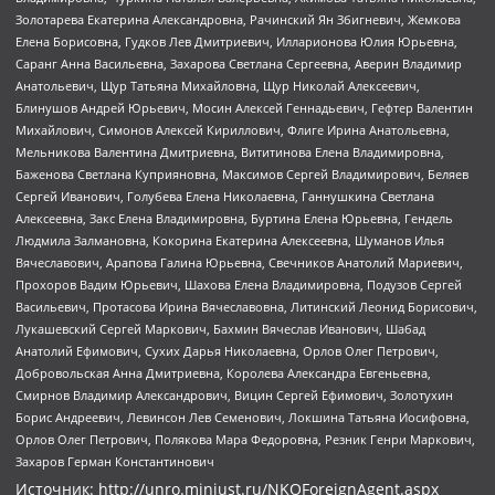
Золотарева Екатерина Александровна, Рачинский Ян Збигневич, Жемкова
Елена Борисовна, Гудков Лев Дмитриевич, Илларионова Юлия Юрьевна,
Саранг Анна Васильевна, Захарова Светлана Сергеевна, Аверин Владимир
Анатольевич, Щур Татьяна Михайловна, Щур Николай Алексеевич,
Блинушов Андрей Юрьевич, Мосин Алексей Геннадьевич, Гефтер Валентин
Михайлович, Симонов Алексей Кириллович, Флиге Ирина Анатольевна,
Мельникова Валентина Дмитриевна, Вититинова Елена Владимировна,
Баженова Светлана Куприяновна, Максимов Сергей Владимирович, Беляев
Сергей Иванович, Голубева Елена Николаевна, Ганнушкина Светлана
Алексеевна, Закс Елена Владимировна, Буртина Елена Юрьевна, Гендель
Людмила Залмановна, Кокорина Екатерина Алексеевна, Шуманов Илья
Вячеславович, Арапова Галина Юрьевна, Свечников Анатолий Мариевич,
Прохоров Вадим Юрьевич, Шахова Елена Владимировна, Подузов Сергей
Васильевич, Протасова Ирина Вячеславовна, Литинский Леонид Борисович,
Лукашевский Сергей Маркович, Бахмин Вячеслав Иванович, Шабад
Анатолий Ефимович, Сухих Дарья Николаевна, Орлов Олег Петрович,
Добровольская Анна Дмитриевна, Королева Александра Евгеньевна,
Смирнов Владимир Александрович, Вицин Сергей Ефимович, Золотухин
Борис Андреевич, Левинсон Лев Семенович, Локшина Татьяна Иосифовна,
Орлов Олег Петрович, Полякова Мара Федоровна, Резник Генри Маркович,
Захаров Герман Константинович
Источник:
http://unro.minjust.ru/NKOForeignAgent.aspx