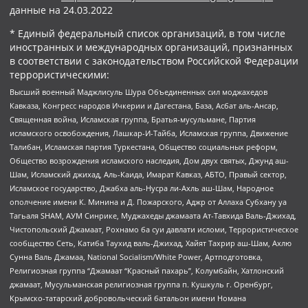
данные на
24.03.2022
* Единый федеральный список организаций, в том числе
иностранных и международных организаций, признанных
в соответствии с законодательством Российской Федерации
террористическими:
Высший военный Маджлисуль Шура Объединенных сил моджахедов
Кавказа, Конгресс народов Ичкерии и Дагестана, База, Асбат аль-Ансар,
Священная война, Исламская группа, Братья-мусульмане, Партия
исламского освобождения, Лашкар-И-Тайба, Исламская группа, Движение
Талибан, Исламская партия Туркестана, Общество социальных реформ,
Общество возрождения исламского наследия, Дом двух святых, Джунд аш-
Шам, Исламский джихад, Аль-Каида, Имарат Кавказ, АБТО, Правый сектор,
Исламское государство, Джабха аль-Нусра ли-Ахль аш-Шам, Народное
ополчение имени К. Минина и Д. Пожарского, Аджр от Аллаха Субхану уа
Тагьаля SHAM, АУМ Синрике, Муджахеды джамаата Ат-Тавхида Валь-Джихад,
Чистопольский Джамаат, Рохнамо ба суи давлати исломи, Террористическое
сообщество Сеть, Катиба Таухид валь-Джихад, Хайят Тахрир аш-Шам, Ахлю
Сунна Валь Джамаа, National Socialism/White Power, Артподготовка,
Религиозная группа “Джамаат “Красный пахарь”, Колумбайн, Хатлонский
джамаат, Мусульманская религиозная группа п. Кушкуль г. Оренбург,
Крымско-татарский добровольческий батальон имени Номана