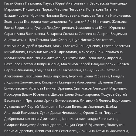
Гасан Ольга Павловна, Паутов Юрий Анатольевич, Верховский Александр
Маркович, Пислакова-Паркер Марина Петровна, Кочеткова Татьяна
Владимировна, Чуркина Наталья Валерьевна, Акимова Татьяна Николаевна,
Золотарева Екатерина Александровна, Рачинский Ян Збигневич, Жемкова
Елена Борисовна, Гудков Лев Дмитриевич, Илларионова Юлия Юрьевна,
Саранг Анна Васильевна, Захарова Светлана Сергеевна, Аверин Владимир
Анатольевич, Щур Татьяна Михайловна, Щур Николай Алексеевич,
Блинушов Андрей Юрьевич, Мосин Алексей Геннадьевич, Гефтер Валентин
Михайлович, Симонов Алексей Кириллович, Флиге Ирина Анатольевна,
Мельникова Валентина Дмитриевна, Вититинова Елена Владимировна,
Баженова Светлана Куприяновна, Максимов Сергей Владимирович, Беляев
Сергей Иванович, Голубева Елена Николаевна, Ганнушкина Светлана
Алексеевна, Закс Елена Владимировна, Буртина Елена Юрьевна, Гендель
Людмила Залмановна, Кокорина Екатерина Алексеевна, Шуманов Илья
Вячеславович, Арапова Галина Юрьевна, Свечников Анатолий Мариевич,
Прохоров Вадим Юрьевич, Шахова Елена Владимировна, Подузов Сергей
Васильевич, Протасова Ирина Вячеславовна, Литинский Леонид Борисович,
Лукашевский Сергей Маркович, Бахмин Вячеслав Иванович, Шабад
Анатолий Ефимович, Сухих Дарья Николаевна, Орлов Олег Петрович,
Добровольская Анна Дмитриевна, Королева Александра Евгеньевна,
Смирнов Владимир Александрович, Вицин Сергей Ефимович, Золотухин
Борис Андреевич, Левинсон Лев Семенович, Локшина Татьяна Иосифовна,