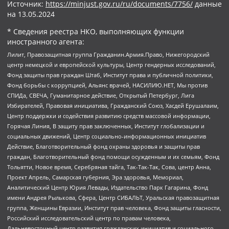
Источник:
https://minjust.gov.ru/ru/documents/7756/
данные
на
13.05.2024
* Сведения реестра НКО, выполняющих функции
иностранного агента:
Лилит, Правозащитная группа Гражданин.Армия.Право, Нижегородский
центр немецкой и европейской культуры, Центр гендерных исследований,
Фонд защиты прав граждан Штаб, Институт права и публичной политики,
Фонд борьбы с коррупцией, Альянс врачей, НАСИЛИЮ.НЕТ, Мы против
СПИДа, СВЕЧА, Гуманитарное действие, Открытый Петербург, Лига
Избирателей, Правовая инициатива, Гражданский Союз, Хасдей Ерушалаим,
Центр поддержки и содействия развитию средств массовой информации,
Горячая Линия, В защиту прав заключенных, Институт глобализации и
социальных движений, Центр социально-информационных инициатив
Действие, Благотворительный фонд охраны здоровья и защиты прав
граждан, Благотворительный фонд помощи осужденным и их семьям, Фонд
Тольятти, Новое время, Серебряная тайга, Так-Так-Так, Сова, центр Анна,
Проект Апрель, Самарская губерния, Эра здоровья, Мемориал,
Аналитический Центр Юрия Левады, Издательство Парк Гагарина, Фонд
имени Андрея Рылькова, Сфера, Центр СИБАЛЬТ, Уральская правозащитная
группа, Женщины Евразии, Институт прав человека, Фонд защиты гласности,
Российский исследовательский центр по правам человека,
Дальневосточный центр развития гражданских инициатив и социального