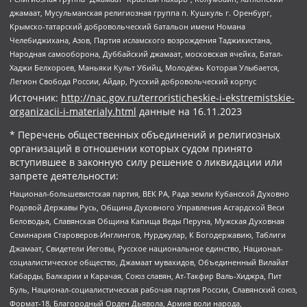
джамаат, Мусульманская религиозная группа п. Кушкуль г. Оренбург,
Крымско-татарский добровольческий батальон имени Номана
Челебиджихана, Азов, Партия исламского возрождения Таджикистана,
Народная самооборона, Дуббайский джамаат, московская ячейка, Батал-
Хаджи Белхороев, Маньяки Культ Убийц, Молодёжь Которая Улыбается,
Легион Свобода России, Айдар, Русский добровольческий корпус
Источник:
http://nac.gov.ru/terroristicheskie-i-ekstremistskie-
organizacii-i-materialy.html
данные на
16.11.2023
* Перечень общественных объединений и религиозных
организаций в отношении которых судом принято
вступившее в законную силу решение о ликвидации или
запрете деятельности:
Национал-большевистская партия, ВЕК РА, Рада земли Кубанской Духовно
Родовой Державы Русь, Община Духовного Управления Асгардской Веси
Беловодья, Славянская Община Капища Веды Перуна, Мужская Духовная
Семинария Староверов-Инглингов, Нурджулар, К Богодержавию, Таблиги
Джамаат, Свидетели Иеговы, Русское национальное единство, Национал-
социалистическое общество, Джамаат мувахидов, Объединенный Вилайат
Кабарды, Балкарии и Карачая, Союз славян, Ат-Такфир Валь-Хиджра, Пит
Буль, Национал-социалистическая рабочая партия России, Славянский союз,
Формат-18, Благородный Орден Дьявола, Армия воли народа,