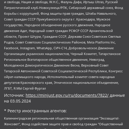
и свобода, Нация и свобода, W.H.С., Фалунь Дафа, Иртыш Ultras, Русский
Патриотический клуб-Новокузнецк/РПК, Сибирский державный союз, Фонд
борьбы с коррупцией, Фонд защиты прав граждан, Штабы Навального,
Совет граждан СССР Прикубанского округа г. Краснодара, Мужское
государство, Народное объединение русского движения, Народное
движение Адат, Народный совет граждан РСФСР СССР Архангельской
области, Проект Штурм, Граждане СССР, Держава Союз Советских Светлых
Родов, Совет Советских Социалистических Районов, Meta Platforms Inc,
Facebook, Instagram, WhatsApp, СИЧ-С14, Добровольческое Движение
Организации украинских националистов, Черный Комитет, Татарстанское
Региональное Всетатарское общественное движение, Невоград,
Молодежное Демократическое Движение Весна, Верховный Совет
Татарской Автономной Советской Социалистической Республики, Конгресс
ойрат-калмыцкого народа, Исполнительный комитет совета народных
депутатов Красноярского края, Этническое национальное объединение,
ЛГБТ, Я.МЫ Сергей Фургал
Источник:
https://minjust.gov.ru/ru/documents/7822/
данные
на
03.05.2024
* Реестр иностранных агентов:
Калининградская региональная общественная организация "Экозащита!-Женсовет", Фонд содействия защите прав и свобод граждан "Общественный вердикт", Фонд "Институт Развития Свободы Информации", Частное учреждение "Информационное агентство МЕМО. РУ", Региональная общественная организация "Общественная комиссия по сохранению наследия академика Сахарова", Фонд поддержки свободы прессы, Санкт-Петербургская общественная правозащитная организация "Гражданский контроль", Межрегиональная общественная организация "Информационно-просветительский центр "Мемориал", Региональный Фонд "Центр Защиты Прав Средств Массовой Информации", с 05.12.2023 Фонд "Центр Защиты Прав Средств массовой информации", Региональная общественная благотворительная организация помощи беженцам и мигрантам "Гражданское содействие", Негосударственное образовательное учреждение дополнительного профессионального образования (повышение квалификации) специалистов "АКАДЕМИЯ ПО ПРАВАМ ЧЕЛОВЕКА", Свердловская региональная общественная организация "Сутяжник", Автономная некоммерческая организация "Центр независимых социологических исследований", Союз общественных объединений "Российский исследовательский центр по правам человека", Региональное общественное учреждение научно-информационный центр "МЕМОРИАЛ", Некоммерческая организация "Фонд защиты гласности", Автономная некоммерческая организация "Институт прав человека", Городская общественная организация "Екатеринбургское общество "МЕМОРИАЛ", Городская общественная организация "Рязанское историко-просветительское и правозащитное общество "Мемориал" (Рязанский Мемориал), Челябинский региональный орган общественной самодеятельности – женское общественное объединение "Женщины Евразии", Челябинский региональный орган общественной самодеятельности "Уральская правозащитная группа", Фонд содействия защите здоровья и социальной справедливости имени Андрея Рылькова, Автономная Некоммерческая Организация "Аналитический Центр Юрия Левады", Автономная некоммерческая организация социальной поддержки населения "Проект Апрель", Региональная общественная организация помощи женщинам и детям, находящимся в кризисной ситуации "Информационно-методический центр "Анна", Фонд содействия развитию массовых коммуникаций и правовому просвещению "Так-так-Так", Фонд содействия устойчивому развитию "Серебряная тайга", Свердловский региональный общественный фонд социальных проектов "Новое время", "Idel.Реалии", Кавказ.Реалии, Крым.Реалии, Телеканал Настоящее Время, Татаро-башкирская служба Радио Свобода (Azatliq Radiosi), Радио Свободная Европа/Радио Свобода (PCE/PC), "Сибирь.Реалии", "Фактограф", Благотворительный фонд помощи осужденным и их семьям, Автономная некоммерческая организация "Институт глобализации и социальных движений", Фонд "В защиту прав заключенных", Частное учреждение "Центр поддержки и содействия развитию средств массовой информации", Пензенский региональный общественный благотворительный фонд "Гражданский союз", "Север.Реалии", Некоммерческая организация Фонд "Правовая инициатива", Общество с ограниченной ответственностью "Радио Свободная Европа/Радио Свобода", Чешское информационное агентство "MEDIUM-ORIENT", Красноярская региональная общественная организация "Мы против СПИДа", Камалягин Денис Николаевич, Маркелов Сергей Евгеньевич, Пономарев Лев Александрович, Савицкая Людмила Алексеевна, Автономная некоммерческая организация "Центр по работе с проблемой насилия "НАСИЛИЮ.НЕТ", Межрегиональный профессиональный союз работников здравоохранения "Альянс врачей", Юридическое лицо, зарегистрированное в Латвийской Республике, SIA "Medusa Project" (регистрационный номер 40103797863, дата регистрации 10.06.2014), Некоммерческая организация "Фонд по борьбе с коррупцией", Автономная некоммерческая организация "Институт права и публичной политики", Баданин Роман Сергеевич, Гликин Максим Александрович, Железнова Мария Михайловна, Лукьянова Юлия Сергеевна, Маетная Елизавета Витальевна, Маняхин Петр Борисович, Чуракова Ольга Владимировна, Ярош Юлия Петровна, Юридическое лицо "The Insider SIA", зарегистрированное в Риге, Латвийская Республика (дата регистрации 26.06.2015), являющееся администратором доменного имени интернет-издания "The Insider SIA", https://theins.ru, Постернак Алексей Евгеньевич, Рубин Михаил Аркадьевич, Анин Роман Александрович, Юридическое лицо Istories fonds, зарегистрированное в Латвийской Республике (регистрационный номер 50008295751, дата регистрации 24.02.2020), Великовский Дмитрий Александрович, Долинина Ирина Николаевна, Мароховская Алеся Алексеевна, Шлейнов Роман Юрьевич, Шмагун Олеся Валентиновна, Общество с ограниченной ответственностью "Альтаир 2021", Общество с ограниченной ответственностью "Вега 2021", Общество с ограниченной ответственностью "Главный редактор 2021", Общество с ограниченной ответственностью "Ромашки монолит", Важенков Артем Валерьевич, Ивановская областная общественная организация "Центр гендерных исследований", Гурман Юрий Альбертович, Медиапроект "ОВД-Инфо", Егоров Владимир Владимирович, Жилинский Владимир Александрович, Общество с ограниченной ответственностью "ЗП", Иванова София Юрьевна, Карезина Инна Павловна, Кильтау Екатерина Викторовна, Петров Алексей Викторович, Пискунов Сергей Евгеньевич, Смирнов Сергей Сергеевич, Тихонов Михаил Сергеевич, Общество с ограниченной ответственностью "ЖУРНАЛИСТ-ИНОСТРАННЫЙ АГЕНТ", Арапова Галина Юрьевна, Вольтская Татьяна Анатольевна, Американская компания "Mason G.E.S. Anonymous Foundation" (США), являющаяся владельцем интернет-издания https://mnews.world/, Компания "Stichting Bellingcat", зарегистрированная в Нидерландах (дата регистрации 11.07.2018), Захаров Андрей Вячеславович, Клепиковская Екатерина Дмитриевна, Общество с ограниченной ответственностью "МЕМО", Перл Роман Александрович, Симонов Евгений Алексеевич, Соловьева Елена Анатольевна, Сотников Даниил Владимирович, Сурначева Елизавета Дмитриевна, Автономная некоммерческая организация по защите прав человека и информированию населения "Якутия – Наше Мнение", Общество с ограниченной ответственностью "Москоу диджитал медиа", с 26.01.2023 Общество с ограниченной ответственностью "Чайка Белые сады", Ветошкина Валерия Валерьевна, Заговора Максим Александрович, Межрегиональное общественное движение "Российская ЛГБТ - сеть", Оленичев Максим Владимирович, Павлов Иван Юрьевич, Скворцова Елена Сергеевна, Общество с ограниченной ответственностью "Как бы инагент", Кочетков Игорь Викторович, Общество с ограниченной ответственностью "Честные выборы", Еланчик Олег Александрович, Общество с ограниченной ответственностью "Нобелевский призыв", Гималова Регина Эмилевна, Григорьев Андрей Валерьевич, Григорьева Алина Александровна, Ассоциация по содействию защите прав призывников, альтернативнослужащих и военнослужащих "Правозащитная группа "Гражданин.Армия.Право", Хисамова Регина Фаритовна, Автономная некоммерческая организация по реализации социально-правовых программ "Лилит", Дальневосточное общественное движение "Маяк", Санкт-Петербургская ЛГБТ-инициативная группа "Выход", Инициативная группа ЛГБТ+ "Реверс", Алексеев Андрей Викторович, Бекбулатова Таисия Львовна, Беляев Иван Михайлович, Владыкина Елена Сергеевна, Гельман Марат Александрович, Никульшина Вероника Юрьевна, Толоконникова Надежда Андреевна, Шендерович Виктор Анатольевич, Общество с ограниченной ответственностью "Данное сообщение", Общество с ограниченной ответственностью Издательский дом "Новая глава", Айнбиндер Александра Александровна, Московский комьюнити-центр для ЛГБТ+инициатив, Благотворительный фонд развития филантропии, Deutsche Welle (Германия, Kurt-Schumacher-Strasse 3, 53113 Bonn), Борзунова Мария Михайловна, Воробьев Виктор Викторович, Голубева Анна Львовна, Константинова Алла Михайловна, Малкова Ирина Владимировна, Мурадов Мурад Абдулгалимович, Осетинская Елизавета Николаевна, Понасенков Евгений Николаевич, Ганапольский Матвей Юрьевич, Киселев Евгений Алексеевич, Борухович Ирина Григорьевна, Дремин Иван Тимофеевич, Дубровский Дмитрий Викторович, Красноярская региональная общественная организация поддержки и развития альтернативных образовательных технологий и межкультурных коммуникаций "ИНТЕРРА", Маяковская Екатерина Алексеевна, Фейгин Марк Захарович, Филимонов Андрей Викторович, Дзугкоева Регина Николаевна, Доброхотов Роман Александрович, Дудь Юрий Александрович, Елкин Сергей Владимирович, Кругликов Кирилл Игоревич, Сабунаева Мария Леонидовна, Семенов Алексей Владимирович, Шаинян Карен Багратович, Шульман Екатерина Михайловна, Асафьев Артур Валерьевич, Вахштайн Виктор Семенович, Венедиктов Алексей Алексеевич, Лушникова Екатерина Евгеньевна, Волков Леонид Михайлович, Невзоров Александр Глебович, Пархоменко Сергей Борисович, Сироткин Ярослав Николаевич, Кара-Мурза Владимир Владимирович, Баранова Наталья Владимировна, Гозман Леонид Яковлевич, Кагарлицкий Борис Юльевич, Климарев Михаил Валерьевич, Милов Владимир Станиславович, Автономная некоммерческая организация Краснодарский центр современного искусства "Типография", Моргенштерн Алишер Тагирович, Соболь Любовь Эдуардовна, Общество с ограниченной ответственностью "ЛИЗА НОРМ", Каспаров Гарри Кимович, Ходорковский Михаил Борисович, Общество с ограниченной ответственностью "Апрельские тезисы", Данилович Ирина Брониславовна, Кашин Олег Владимирович, Петров Николай Владимирович, Пивоваров Алексей Владимирович, Соколов Михаил Владимирович, Цветкова Юлия Владимировна, Чичваркин Евгений Александрович, Комитет против пыток/Команда против пыток, Общество с ограниченной ответственностью "Первый научный", Общество с ограниченной ответственностью "Вертолет и ко", Белоцерковская Вероника Борисовна, Кац Максим Евгеньевич, Лазарева Татьяна Юрьевна, Шаведдинов Руслан Табризович, Яшин Илья Валерьевич, Общество с ограниченной ответственностью "Иноагент ААВ", Алешковский Дмитрий Петрович, Альбац Евгения Марковна, Быков Дмитрий Львович, Галямина Юлия Евгеньевна, Лойко Сергей Леонидович, Мартынов Кирилл Константинович, Медведев Сергей Александрович, Крашенинников Федор Геннадиевич, Гордеева Катерина Вл