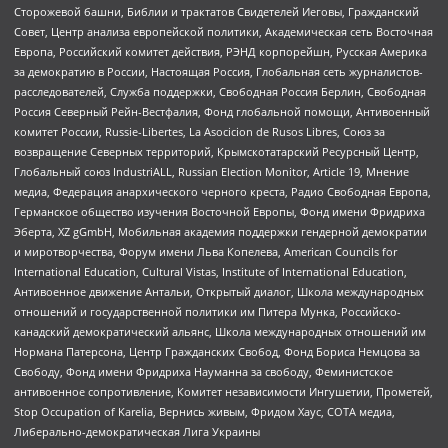
Сторожевой башни, Библии и трактатов Свидетелей Иеговы, Гражданский
Совет, Центр анализа европейской политики, Академическая сеть Восточная
Европа, Российский комитет действия, РЭНД корпорейшн, Русская Америка
за демократию в России, Настоящая Россия, Глобальная сеть журналистов-
расследователей, Служба поддержки, Свободная Россия Берлин, Свободная
Россия Северный Рейн-Вестфалия, Фонд глобальной помощи, Антивоенный
комитет России, Russie-Libertes, La Asocicion de Rusos Libres, Союз за
возвращение Северных территорий, Крымскотатарский Ресурсный Центр,
Глобальный союз IndustriALL, Russian Election Monitor, Article 19, Мнение
медиа, Федерация анархического черного креста, Радио Свободная Европа,
Германское общество изучения Восточной Европы, Фонд имени Фридриха
Эберта, XZ gGmbH, Мобильная академия поддержки гендерной демократии
и миротворчества, Форум имени Льва Копелева, American Councils for
International Education, Cultural Vistas, Institute of International Education,
Антивоенное движение Антальи, Открытый диалог, Школа международных
отношений и государственной политики им Питера Мунка, Российско-
канадский демократический альянс, Школа международных отношений им
Нормана Патерсона, Центр Гражданских Свобод, Фонд Бориса Немцова за
Свободу, Фонд имени Фридриха Науманна за свободу, Феминистское
антивоенное сопротивление, Комитет независимости Ингушетии, Прометей,
Stop Occupation of Karelia, Вернись живым, Фридом Хаус, СОТА медиа,
Либерально-демократическая Лига Украины