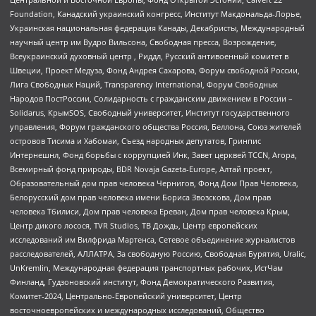
Foundation, Канадский украинский конгресс, Институт Макдональда-Лорье,
Украинская национальная федерация Канады, Декабристы, Международный
научный центр им Вудро Вильсона, Свободная пресса, Возрождение,
Всеукраинский духовный центр , Риддл, Русский антивоенный комитет в
Швеции, Проект Медуза, Фонд Андрея Сахарова, Форум свободной России,
Лига Свободных Наций, Transparеncy International, Форум Свободных
Народов ПостРоссии, Солидарность с гражданским движением в России –
Solidarus, КрымSOS, Свободный университет, Институт государственного
управления, Форум гражданского общества Россия, Беллона, Союз жителей
островов Тисима и Хабомаи, Съезд народных депутатов, Гринпис
Интернешнл, Фонд борьбы с коррупцией Инк, Завет церквей TCCN, Агора,
Всемирный фонд природы, BDR Novaja Gazeta-Europe, Алтай проект,
Образовательный дом прав человека Чернигов, Фонд Дом Прав Человека,
Белорусский дом прав человека имени Бориса Звозскова, Дом прав
человека Тбилиси, Дом прав человека Ереван, Дом прав человека Крым,
Центр дикого лосося, TVR Studios, ТВ Дождь, Центр европейских
исследований им Вилфрида Мартенса, Сетевое объединение журналистов
расследователей, АЛЛАТРА, За свободную Россию, Свободная Бурятия, Uralic,
UnKremlin, Международная федерация транспортных рабочих, ИстЧам
Финланд, Гудзоновский институт, Фонд Демократического Развития,
Комитет-2024, Центрально-Европейский университет, Центр
восточноевропейских и международных исследований, Общество