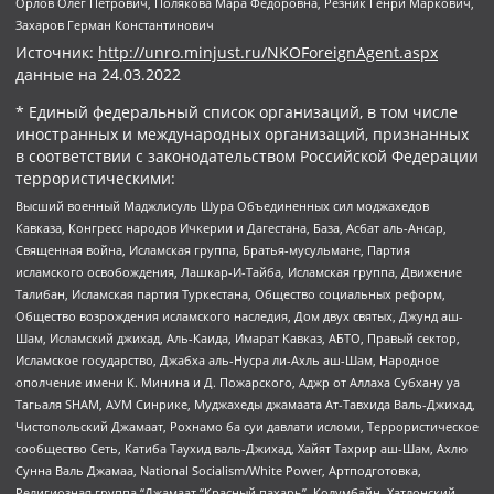
Орлов Олег Петрович, Полякова Мара Федоровна, Резник Генри Маркович,
Захаров Герман Константинович
Источник:
http://unro.minjust.ru/NKOForeignAgent.aspx
данные на
24.03.2022
* Единый федеральный список организаций, в том числе
иностранных и международных организаций, признанных
в соответствии с законодательством Российской Федерации
террористическими:
Высший военный Маджлисуль Шура Объединенных сил моджахедов
Кавказа, Конгресс народов Ичкерии и Дагестана, База, Асбат аль-Ансар,
Священная война, Исламская группа, Братья-мусульмане, Партия
исламского освобождения, Лашкар-И-Тайба, Исламская группа, Движение
Талибан, Исламская партия Туркестана, Общество социальных реформ,
Общество возрождения исламского наследия, Дом двух святых, Джунд аш-
Шам, Исламский джихад, Аль-Каида, Имарат Кавказ, АБТО, Правый сектор,
Исламское государство, Джабха аль-Нусра ли-Ахль аш-Шам, Народное
ополчение имени К. Минина и Д. Пожарского, Аджр от Аллаха Субхану уа
Тагьаля SHAM, АУМ Синрике, Муджахеды джамаата Ат-Тавхида Валь-Джихад,
Чистопольский Джамаат, Рохнамо ба суи давлати исломи, Террористическое
сообщество Сеть, Катиба Таухид валь-Джихад, Хайят Тахрир аш-Шам, Ахлю
Сунна Валь Джамаа, National Socialism/White Power, Артподготовка,
Религиозная группа “Джамаат “Красный пахарь”, Колумбайн, Хатлонский