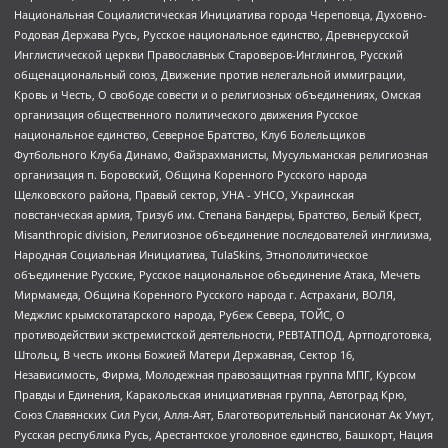
Национальная Социалистическая Инициатива города Череповца, Духовно-
Родовая Держава Русь, Русское национальное единство, Древнерусской
Инглистической церкви Православных Староверов-Инглингов, Русский
общенациональный союз, Движение против нелегальной иммиграции,
Кровь и Честь, О свободе совести и о религиозных объединениях, Омская
организация общественного политического движения Русское
национальное единство, Северное Братство, Клуб Болельщиков
Футбольного Клуба Динамо, Файзрахманисты, Мусульманская религиозная
организация п. Боровский, Община Коренного Русского народа
Щелковского района, Правый сектор, УНА - УНСО, Украинская
повстанческая армия, Тризуб им. Степана Бандеры, Братство, Белый Крест,
Misanthropic division, Религиозное объединение последователей инглиизма,
Народная Социальная Инициатива, TulaSkins, Этнополитическое
объединение Русские, Русское национальное объединение Атака, Мечеть
Мирмамеда, Община Коренного Русского народа г. Астрахани, ВОЛЯ,
Меджлис крымскотатарского народа, Рубеж Севера, ТОЙС, О
противодействии экстремистской деятельности, РЕВТАТПОД, Артподготовка,
Штольц, В честь иконы Божией Матери Державная, Сектор 16,
Независимость, Фирма, Молодежная правозащитная группа МПГ, Курсом
Правды и Единения, Каракольская инициативная группа, Автоград Крю,
Союз Славянских Сил Руси, Алля-Аят, Благотворительный пансионат Ак Умут,
Русская республика Русь, Арестантское уголовное единство, Башкорт, Нация