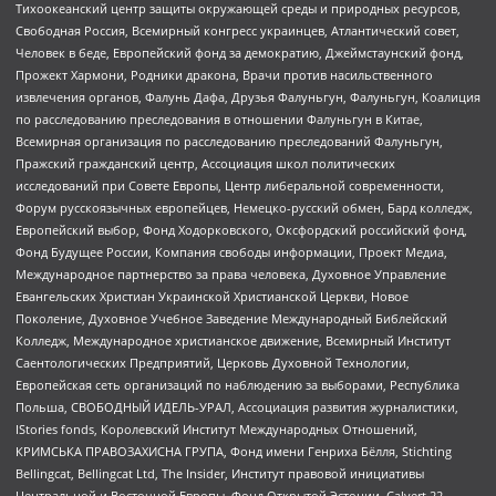
Тихоокеанский центр защиты окружающей среды и природных ресурсов,
Свободная Россия, Всемирный конгресс украинцев, Атлантический совет,
Человек в беде, Европейский фонд за демократию, Джеймстаунский фонд,
Прожект Хармони, Родники дракона, Врачи против насильственного
извлечения органов, Фалунь Дафа, Друзья Фалуньгун, Фалуньгун, Коалиция
по расследованию преследования в отношении Фалуньгун в Китае,
Всемирная организация по расследованию преследований Фалуньгун,
Пражский гражданский центр, Ассоциация школ политических
исследований при Совете Европы, Центр либеральной современности,
Форум русскоязычных европейцев, Немецко-русский обмен, Бард колледж,
Европейский выбор, Фонд Ходорковского, Оксфордский российский фонд,
Фонд Будущее России, Компания свободы информации, Проект Медиа,
Международное партнерство за права человека, Духовное Управление
Евангельских Христиан Украинской Христианской Церкви, Новое
Поколение, Духовное Учебное Заведение Международный Библейский
Колледж, Международное христианское движение, Всемирный Институт
Саентологических Предприятий, Церковь Духовной Технологии,
Европейская сеть организаций по наблюдению за выборами, Республика
Польша, СВОБОДНЫЙ ИДЕЛЬ-УРАЛ, Ассоциация развития журналистики,
IStories fonds, Королевский Институт Международных Отношений,
КРИМСЬКА ПРАВОЗАХИСНА ГРУПА, Фонд имени Генриха Бёлля, Stichting
Bellingcat, Bellingcat Ltd, The Insider, Институт правовой инициативы
Центральной и Восточной Европы, Фонд Открытой Эстонии, Calvert 22