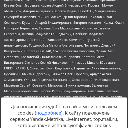
Для повышения удобства сайта мы используем
cookies (
подробнее
). К сайту подключены
сервисы Yandex.Metrika, LiveInternet, top.mail.ru,
Источник:
https://minjust.gov.ru/uploaded/files/reestr-
которые также используют файлы cookies
inostrannyih-agentov-22-03-2024.pdf
данные на
22.03.2024