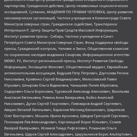
партнерства, Гражданское действие, Центр независимых социологических
исследований, Сутяжник, АКАДЕМИЯ ПО ПРАВАМ ЧЕЛОВЕКА, Центр развития
некоммерческих организаций, Частное учреждение в Калининграде Совета
Министров северных стран, Гражданское содействие, Трансперенси
Интернешнл-Р, Центр Защиты Прав Средств Массовой Информации,
Институт развития прессы - Сибирь, Частное учреждение в Санкт-
Петербурге Совета Министров Северных Стран, Фонд поддержки свободы
прессы, Гражданский контроль, Человек и Закон, Общественная комиссия
по сохранению наследия академика Сахарова, Информационное агентство
МЕМО. РУ, Институт региональной прессы, Институт Развития Свободы
Информации, Экозащита!-Женсовет, Общественный вердикт, Евразийская
антимонопольная ассоциация, Бедушев Петр Петрович, Дзугкоева Регина
Николаевна, Кривенко Сергей Владимирович, Милославский Павел
Юрьевич, Шнырова Ольга Вадимовна, Чанышева Лилия Айратовна,
Сидорович Ольга Борисовна, Туровский Александр Алексеевич, Васильева
Анастасия Евгеньевна, Ривина Анна Валерьевна, Бойко Анатолий
Николаевич, Дугин Сергей Георгиевич, Пивоваров Андрей Сергеевич,
Аверин Виталий Евгеньевич, Барахоев Магомед Бекханович, Шарипков
Олег Викторович, Мошель Ирина Ароновна, Шведов Григорий Сергеевич,
Пономарев Лев Александрович, Каргалицкий Борис Юльевич, Созаев
Валерий Валерьевич, Исламов Тимур Рифгатович, Романова Ольга
Евгеньевна, Щаров Сергей Алексадрович, Цирульников Борис Альбертович,