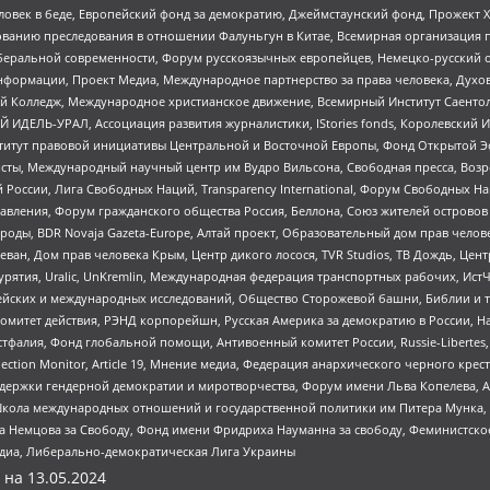
еловек в беде, Европейский фонд за демократию, Джеймстаунский фонд, Прожект
дованию преследования в отношении Фалуньгун в Китае, Всемирная организация 
беральной современности, Форум русскоязычных европейцев, Немецко-русский о
формации, Проект Медиа, Международное партнерство за права человека, Духов
 Колледж, Международное христианское движение, Всемирный Институт Саентол
 ИДЕЛЬ-УРАЛ, Ассоциация развития журналистики, IStories fonds, Королевск
r, Институт правовой инициативы Центральной и Восточной Европы, Фонд Открытой Э
ты, Международный научный центр им Вудро Вильсона, Свободная пресса, Возро
России, Лига Свободных Наций, Transparеncy International, Форум Свободных Н
правления, Форум гражданского общества Россия, Беллона, Союз жителей острово
роды, BDR Novaja Gazeta-Europe, Алтай проект, Образовательный дом прав челов
еван, Дом прав человека Крым, Центр дикого лосося, TVR Studios, ТВ Дождь, Це
урятия, Uralic, UnKremlin, Международная федерация транспортных рабочих, Ист
ейских и международных исследований, Общество Сторожевой башни, Библии и тр
омитет действия, РЭНД корпорейшн, Русская Америка за демократию в России, Н
фалия, Фонд глобальной помощи, Антивоенный комитет России, Russie-Libertes, L
lection Monitor, Article 19, Мнение медиа, Федерация анархического черного кр
и гендерной демократии и миротворчества, Форум имени Льва Копелева, American C
г, Школа международных отношений и государственной политики им Питера Мунка
 Немцова за Свободу, Фонд имени Фридриха Науманна за свободу, Феминистско
медиа, Либерально-демократическая Лига Украины
 на
13.05.2024