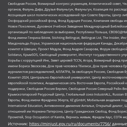
Свободная Россия, Всемирный конгресс украинцев, Атлантический совет, Ч
органов, Фалунь Дафа, Друзья Фалуньгун, Фалуньгун, Коалиция по рассле
Ассоциация школ политических исследований при Совете Европы, Центр ли
Оксфордский российский фонд, Фонд Будущее России, Компания свободы ин
Новое Поколение, Духовное Учебное Заведение Международный Библейский
организаций по наблюдению за выборами, Республика Польша, СВОБОДНЫЙ
Фонд имени Генриха Бёлля, Stichting Bellingcat, Bellingcat Ltd, The Inside
Макдональда-Лорье, Украинская национальная федерация Канады, Декабрис
комитет в Швеции, Проект Медуза, Фонд Андрея Сахарова, Форум свободной 
Solidarus, КрымSOS, Свободный университет, Институт государственного у
борьбы с коррупцией Инк, Завет церквей TCCN, Агора, Всемирный фонд при
имени Бориса Звозскова, Дом прав человека Тбилиси, Дом прав человека Ер
журналистов расследователей, АЛЛАТРА, За свободную Россию, Свободная Б
Комитет-2024, Центрально-Европейский университет, Центр восточноевроп
европейской политики, Академическая сеть Восточная Европа, Российский к
поддержки, Свободная Россия Берлин, Свободная Россия Северный Рейн-Вест
Крымскотатарский Ресурсный Центр, Глобальный союз IndustriALL, Russian E
Европы, Фонд имени Фридриха Эберта, XZ gGmbH, Мобильная академия поддержк
International Education, Антивоенное движение Антальи, Открытый диало
отношений им Нормана Патерсона, Центр Гражданских Свобод, Фонд Бориса
Прометей, Stop Occupation of Karelia, Вернись живым, Фридом Хаус, СОТА 
Источник:
https://minjust.gov.ru/ru/documents/7756/
данные