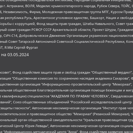
 г. Астрахани, ВОЛЯ, Меджлис крымскотатарского народа, Рубеж Севера, ТОЙС, 
6, Независимость, Фирма, Молодежная правозащитная группа МПГ, Курсом Правд
ая республика Русь, Арестантское уголовное единство, Башкорт, Нация и свобода,
орьбы с коррупцией, Фонд защиты прав граждан, Штабы Навального, Совет гражд
ный совет граждан РСФСР СССР Архангельской области, Проект Штурм, Граждане 
tsApp, СИЧ-С14, Добровольческое Движение Организации украинских националисто
ный Совет Татарской Автономной Советской Социалистической Республики, Кон
БТ, Я.МЫ Сергей Фургал
 на
03.05.2024
мная некоммерческая организация "Центр по работе с проблемой насилия "НАСИЛИЮ.НЕТ", Межрегиональный профессиональный союз работников здравоохранения "Альянс врачей", Юридическое лицо, зарегистрированное в Латвийской Республике, SIA "Medusa Project" (регистрационный номер 40103797863, дата регистрации 10.06.2014), Некоммерческая организация "Фонд по борьбе с коррупцией", Автономная некоммерческая организация "Институт права и публичной политики", Баданин Роман Сергеевич, Гликин Максим Александрович, Железнова Мария Михайловна, Лукьянова Юлия Сергеевна, Маетная Елизавета Витальевна, Маняхин Петр Борисович, Чуракова Ольга Владимировна, Ярош Юлия Петровна, Юридическое лицо "The Insider SIA", зарегистрированное в Риге, Латвийская Республика (дата регистрации 26.06.2015), являющееся администратором доменного имени интернет-издания "The Insider SIA", https://theins.ru, Постернак Алексей Евгеньевич, Рубин Михаил Аркадьевич, Анин Роман Александрович, Юридическое лицо Istories fonds, зарегистрированное в Латвийской Республике (регистрационный номер 50008295751, дата регистрации 24.02.2020), Великовский Дмитрий Александрович, Долинина Ирина Николаевна, Мароховская Алеся Алексеевна, Шлейнов Роман Юрьевич, Шмагун Олеся Валентиновна, Общество с ограниченной ответственностью "Альтаир 2021", Общество с ограниченной ответственностью "Вега 2021", Общество с ограниченной ответственностью "Главный редактор 2021", Общество с ограниченной ответственностью "Ромашки монолит", Важенков Артем Валерьевич, Ивановская областная общественная организация "Центр гендерных исследований", Гурман Юрий Альбертович, Медиапроект "ОВД-Инфо", Егоров Владимир Владимирович, Жилинский Владимир Александрович, Общество с ограниченной ответственностью "ЗП", Иванова София Юрьевна, Карезина Инна Павловна, Кильтау Екатерина Викторовна, Петров Алексей Викторович, Пискунов Сергей Евгеньевич, Смирнов Сергей Сергеевич, Тихонов Михаил Сергеевич, Общество с ограниченной ответственностью "ЖУРНАЛИСТ-ИНОСТРАННЫЙ АГЕНТ", Арапова Галина Юрьевна, Вольтская Татьяна Анатольевна, Американская компания "Mason G.E.S. Anonymous Foundation" (США), являющаяся владельцем интернет-издания https://mnews.world/, Компания "Stichting Bellingcat", зарегистрированная в Нидерландах (дата регистрации 11.07.2018), Захаров Андрей Вячеславович, Клепиковская Екатерина Дмитриевна, Общество с ограниченной ответственностью "МЕМО", Перл Роман Александрович, Симонов Евгений Алексеевич, Соловьева Елена Анатольевна, Сотников Даниил Владимирович, Сурначева Елизавета Дмитриевна, Автономная некоммерческая организация по защите прав человека и информированию населения "Якутия – Наше Мнение", Общество с ограниченной ответственностью "Москоу диджитал медиа", с 26.01.2023 Общество с ограниченной ответственностью "Чайка Белые сады", Ветошкина Валерия Валерьевна, Заговора Максим Александрович, Межрегиональное общественное движение "Российская ЛГБТ - сеть", Оленичев Максим Владимирович, Павлов Иван Юрьевич, Скворцова Елена Сергеевна, Общество с ограниченной ответственностью "Как бы инагент", Кочетков Игорь Викторович, Общество с ограниченной ответственностью "Честные выборы", Еланчик Олег Александрович, Общество с ограниченной ответственностью "Нобелевский призыв", Гималова Регина Эмилевна, Григорьев Андрей Валерьевич, Григорьева Алина Александровна, Ассоциация по содействию защите прав призывников, альтернативнослужащих и военнослужащих "Правозащитная группа "Гражданин.Армия.Право", Хисамова Регина Фаритовна, Автономная некоммерческая организация по реализации социально-правовых программ "Лилит", Дальн