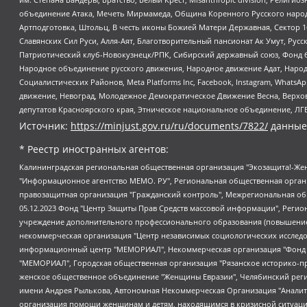
объединение Атака, Мечеть Мирмамеда, Община Коренного Русского народа
Артподготовка, Штольц, В честь иконы Божией Матери Державная, Сектор 1
Славянских Сил Руси, Алля-Аят, Благотворительный пансионат Ак Умут, Русск
Патриотический клуб-Новокузнецк/РПК, Сибирский державный союз, Фонд б
Народное объединение русского движения, Народное движение Адат, Народ
Социалистических Районов, Meta Platforms Inc, Facebook, Instagram, Wha
движение, Невоград, Молодежное Демократическое Движение Весна, Верхов
депутатов Красноярского края, Этническое национальное объединение, ЛГ
Источник:
https://minjust.gov.ru/ru/documents/7822/
данные
* Реестр иностранных агентов:
Калининградская региональная общественная организация "Экозащита!-Женсовет", Фонд содействия защите прав и свобод граждан "Общественный вердикт", Фонд "Институт Развития Свободы Информации", Частное учреждение "Информационное агентство МЕМО. РУ", Региональная общественная организация "Общественная комиссия по сохранению наследия академика Сахарова", Фонд поддержки свободы прессы, Санкт-Петербургская общественная правозащитная организация "Гражданский контроль", Межрегиональная общественная организация "Информационно-просветительский центр "Мемориал", Региональный Фонд "Центр Защиты Прав Средств Массовой Информации", с 05.12.2023 Фонд "Центр Защиты Прав Средств массовой информации", Региональная общественная благотворительная организация помощи беженцам и мигрантам "Гражданское содействие", Негосударственное образовательное учреждение дополнительного профессионального образования (повышение квалификации) специалистов "АКАДЕМИЯ ПО ПРАВАМ ЧЕЛОВЕКА", Свердловская региональная общественная организация "Сутяжник", Автономная некоммерческая организация "Центр независимых социологических исследований", Союз общественных объединений "Российский исследовательский центр по правам человека", Региональное общественное учреждение научно-информационный центр "МЕМОРИАЛ", Некоммерческая организация "Фонд защиты гласности", Автономная некоммерческая организация "Институт прав человека", Городская общественная организация "Екатеринбургское общество "МЕМОРИАЛ", Городская общественная организация "Рязанское историко-просветительское и правозащитное общество "Мемориал" (Рязанский Мемориал), Челябинский региональный орган общественной самодеятельности – женское общественное объединение "Женщины Евразии", Челябинский региональный орган общественной самодеятельности "Уральская правозащитная группа", Фонд содействия защите здоровья и социальной справедливости имени Андрея Рылькова, Автономная Некоммерческая Организация "Аналитический Центр Юрия Левады", Автономная некоммерческая организация социальной поддержки населения "Проект Апрель", Региональная общественная организация помощи женщинам и детям, находящимся в кризисной ситуации "Информационно-методический центр "Анна", Фонд содействия развитию массовых коммуникаций и правовому просвещению "Так-так-Так", Фонд содействия устойчивому развитию "Серебряная тайга", Свердловский региональный общественный фонд социальных проектов "Новое время", "Idel.Реалии", Кавказ.Реалии, Крым.Реалии, Телеканал Настоящее Время, Татаро-башкирская служба Радио Свобода (Azatliq Radiosi), Радио Свободная Европа/Радио Свобода (PCE/PC), "Сибирь.Реалии", "Фактограф", Благотворительный фонд помощи осужденным и их семьям, Автономная некоммерческая организация "Институт глобализации и социальных движений", Фонд "В защиту прав заключенных", Частное учреждение "Центр поддержки и содействия развитию средств массовой информации", Пензенский региональный общественный благотворительный фонд "Гражданский союз", "Север.Реалии", Некоммерческая организация Фонд "Правовая инициатива", Общество с ограниченной ответственностью "Радио Свободная Европа/Радио Свобода", Чешское информационное агентство "MEDIUM-ORIENT", Красноярская региональная общественная организация "Мы против СПИДа", Камалягин Денис Николаевич, Маркелов Сергей Евгеньевич, Пономарев Лев Александрович, Савицкая Людмила Алексеевна, Автоно