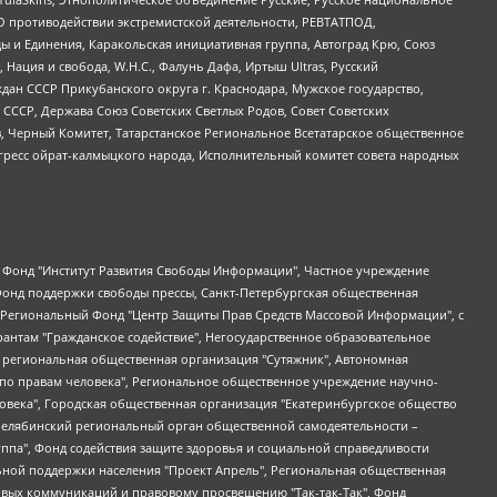
О противодействии экстремистской деятельности, РЕВТАТПОД,
ы и Единения, Каракольская инициативная группа, Автоград Крю, Союз
 Нация и свобода, W.H.С., Фалунь Дафа, Иртыш Ultras, Русский
ан СССР Прикубанского округа г. Краснодара, Мужское государство,
СССР, Держава Союз Советских Светлых Родов, Совет Советских
в, Черный Комитет, Татарстанское Региональное Всетатарское общественное
гресс ойрат-калмыцкого народа, Исполнительный комитет совета народных
евосточное общественное движение "Маяк", Санкт-Петербургская ЛГБТ-инициативная группа "Выход", Инициативная группа ЛГБТ+ "Реверс", Алексеев Андрей Викторович, Бекбулатова Таисия Львовна, Беляев Иван Михайлович, Владыкина Елена Сергеевна, Гельман Марат Александрович, Никульшина Вероника Юрьевна, Толоконникова Надежда Андреевна, Шендерович Виктор Анатольевич, Общество с ограниченной ответственностью "Данное сообщение", Общество с ограниченной ответственностью Издательский дом "Новая глава", Айнбиндер Александра Александровна, Московский комьюнити-центр для ЛГБТ+инициатив, Благотворительный фонд развития филантропии, Deutsche Welle (Германия, Kurt-Schumacher-Strasse 3, 53113 Bonn), Борзунова Мария Михайловна, Воробьев Виктор Викторович, Голубева Анна Львовна, Константинова Алла Михайловна, Малкова Ирина Владимировна, Мурадов Мурад Абдулгалимович, Осетинская Елизавета Николаевна, Понасенков Евгений Николаевич, Ганапольский Матвей Юрьевич, Киселев Евгений Алексеевич, Борухович Ирина Григорьевна, Дремин Иван Тимофеевич, Дубровский Дмитрий Викторович, Красноярская региональная общественная организация поддержки и развития альтернативных образовательных технологий и межкультурных коммуникаций "ИНТЕРРА", Маяковская Екатерина Алексеевна, Фейгин Марк Захарович, Филимонов Андрей Викторович, Дзугкоева Регина Николаевна, Доброхотов Роман Александрович, Дудь Юрий Александрович, Елкин Сергей Владимирович, Кругликов Кирилл Игоревич, Сабунаева Мария Леонидовна, Семенов Алексей Владимирович, Шаинян Карен Багратович, Шульман Екатерина Михайловна, Асафьев Артур Валерьевич, Вахштайн Виктор Семенович, Венедиктов Алексей Алексеевич, Лушникова Екатерина Евгеньевна, Волков Леонид Михайлович, Невзоров Александр Глебович, Пархоменко Сергей Борисович, Сироткин Ярослав Николаевич, Кара-Мурза Владимир Владимирович, Баранова Наталья Владимировна, Гозман Леонид Яковлевич, Кагарлицкий Борис Юльевич, Климарев Михаил Валерьевич, Милов Владимир Станиславович, Автономная некоммерческая организация Краснодарский центр современного искусства "Типография", Моргенштерн Алишер Тагирович, Соболь Любовь Эдуардовна, Общество с ограниченной ответственностью "ЛИЗА НОРМ", Каспаров Гарри Кимович, Ходорковский Михаил Борисович, Общество с ограниченной ответственностью "Апрельские тезисы", Данилович Ирина Брониславовна, Кашин Олег Владимирович, Петров Николай Владимирович, Пивоваров Алексей Владимирович, Соколов Михаил Владимирович, Цветкова Юлия Владимировна, Чичваркин Евгений Александрович, Комитет против пыток/Команда против пыток, Общество с ограниченной ответственностью "Первый научный", Общество с ограниченной ответственностью "Вертолет и ко", Белоцерковская Вероника Борисовна, Кац Максим Евгеньевич, Лазарева Татьяна Юрьевна, Шаведдинов Руслан Табризович, Яшин Илья Валерьевич, Общество с ограниченной ответственностью "Иноагент ААВ", Алешковский Дмитрий Петрович, Альбац Евгения Марковна, Быков Дмитрий Львович, Галямина Юлия Евгеньевна, Лойко Сергей Леонидович, Мартынов Кирилл Константинович, Медведев Сергей Александрович, Крашенинников Федор Геннадиевич, Гордеева Катерина Вл