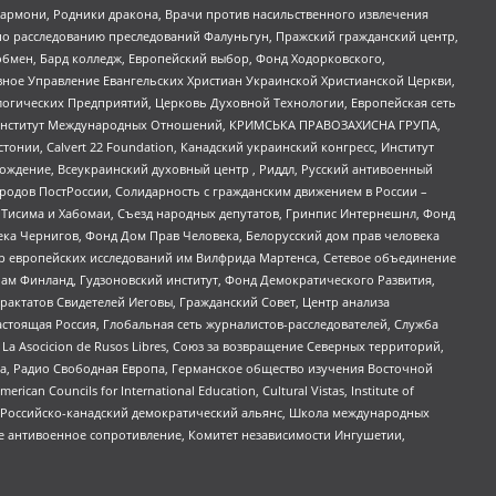
 Хармони, Родники дракона, Врачи против насильственного извлечения
по расследованию преследований Фалуньгун, Пражский гражданский центр,
бмен, Бард колледж, Европейский выбор, Фонд Ходорковского,
ное Управление Евангельских Христиан Украинской Христианской Церкви,
огических Предприятий, Церковь Духовной Технологии, Европейская сеть
ий Институт Международных Отношений, КРИМСЬКА ПРАВОЗАХИСНА ГРУПА,
стонии, Calvert 22 Foundation, Канадский украинский конгресс, Институт
ждение, Всеукраинский духовный центр , Риддл, Русский антивоенный
ародов ПостРоссии, Солидарность с гражданским движением в России –
в Тисима и Хабомаи, Съезд народных депутатов, Гринпис Интернешнл, Фонд
ека Чернигов, Фонд Дом Прав Человека, Белорусский дом прав человека
нтр европейских исследований им Вилфрида Мартенса, Сетевое объединение
Чам Финланд, Гудзоновский институт, Фонд Демократического Развития,
актатов Свидетелей Иеговы, Гражданский Совет, Центр анализа
астоящая Россия, Глобальная сеть журналистов-расследователей, Служба
a Asocicion de Rusos Libres, Союз за возвращение Северных территорий,
еста, Радио Свободная Европа, Германское общество изучения Восточной
ouncils for International Education, Cultural Vistas, Institute of
, Российско-канадский демократический альянс, Школа международных
е антивоенное сопротивление, Комитет независимости Ингушетии,