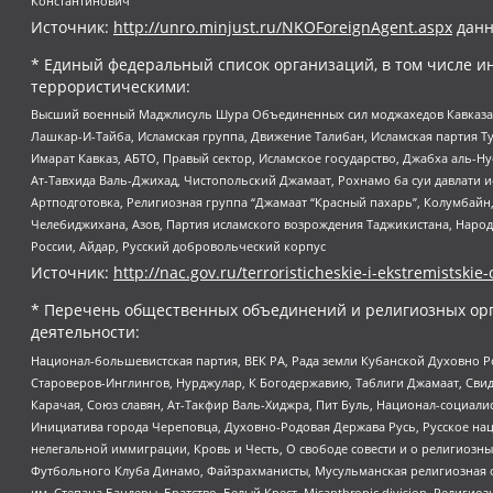
Константинович
Источник:
http://unro.minjust.ru/NKOForeignAgent.aspx
данн
* Единый федеральный список организаций, в том числе и
террористическими:
Высший военный Маджлисуль Шура Объединенных сил моджахедов Кавказа, Ко
Лашкар-И-Тайба, Исламская группа, Движение Талибан, Исламская партия Т
Имарат Кавказ, АБТО, Правый сектор, Исламское государство, Джабха аль-
Ат-Тавхида Валь-Джихад, Чистопольский Джамаат, Рохнамо ба суи давлати и
Артподготовка, Религиозная группа “Джамаат “Красный пахарь”, Колумбайн
Челебиджихана, Азов, Партия исламского возрождения Таджикистана, Народ
России, Айдар, Русский добровольческий корпус
Источник:
http://nac.gov.ru/terroristicheskie-i-ekstremistskie-
* Перечень общественных объединений и религиозных орг
деятельности:
Национал-большевистская партия, ВЕК РА, Рада земли Кубанской Духовно
Староверов-Инглингов, Нурджулар, К Богодержавию, Таблиги Джамаат, Сви
Карачая, Союз славян, Ат-Такфир Валь-Хиджра, Пит Буль, Национал-социал
Инициатива города Череповца, Духовно-Родовая Держава Русь, Русское н
нелегальной иммиграции, Кровь и Честь, О свободе совести и о религиоз
Футбольного Клуба Динамо, Файзрахманисты, Мусульманская религиозная о
им. Степана Бандеры, Братство, Белый Крест, Misanthropic division, Рели