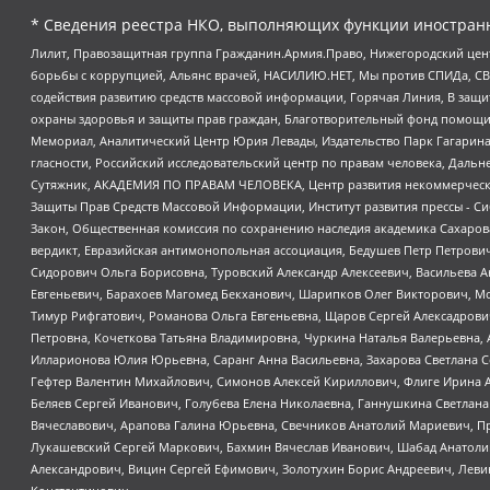
* Сведения реестра НКО, выполняющих функции иностранн
Лилит, Правозащитная группа Гражданин.Армия.Право, Нижегородский цент
борьбы с коррупцией, Альянс врачей, НАСИЛИЮ.НЕТ, Мы против СПИДа, СВЕ
содействия развитию средств массовой информации, Горячая Линия, В защ
охраны здоровья и защиты прав граждан, Благотворительный фонд помощи ос
Мемориал, Аналитический Центр Юрия Левады, Издательство Парк Гагарина
гласности, Российский исследовательский центр по правам человека, Даль
Сутяжник, АКАДЕМИЯ ПО ПРАВАМ ЧЕЛОВЕКА, Центр развития некоммерческих
Защиты Прав Средств Массовой Информации, Институт развития прессы - Си
Закон, Общественная комиссия по сохранению наследия академика Сахаров
вердикт, Евразийская антимонопольная ассоциация, Бедушев Петр Петрови
Сидорович Ольга Борисовна, Туровский Александр Алексеевич, Васильева А
Евгеньевич, Барахоев Магомед Бекханович, Шарипков Олег Викторович, М
Тимур Рифгатович, Романова Ольга Евгеньевна, Щаров Сергей Алексадрови
Петровна, Кочеткова Татьяна Владимировна, Чуркина Наталья Валерьевна, 
Илларионова Юлия Юрьевна, Саранг Анна Васильевна, Захарова Светлана 
Гефтер Валентин Михайлович, Симонов Алексей Кириллович, Флиге Ирина 
Беляев Сергей Иванович, Голубева Елена Николаевна, Ганнушкина Светлана
Вячеславович, Арапова Галина Юрьевна, Свечников Анатолий Мариевич, П
Лукашевский Сергей Маркович, Бахмин Вячеслав Иванович, Шабад Анатоли
Александрович, Вицин Сергей Ефимович, Золотухин Борис Андреевич, Леви