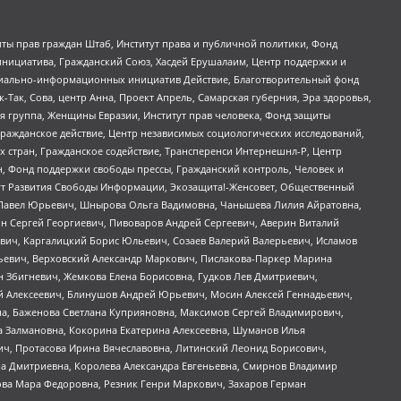
ты прав граждан Штаб, Институт права и публичной политики, Фонд
инициатива, Гражданский Союз, Хасдей Ерушалаим, Центр поддержки и
социально-информационных инициатив Действие, Благотворительный фонд
Так, Сова, центр Анна, Проект Апрель, Самарская губерния, Эра здоровья,
я группа, Женщины Евразии, Институт прав человека, Фонд защиты
Гражданское действие, Центр независимых социологических исследований,
стран, Гражданское содействие, Трансперенси Интернешнл-Р, Центр
н, Фонд поддержки свободы прессы, Гражданский контроль, Человек и
тут Развития Свободы Информации, Экозащита!-Женсовет, Общественный
й Павел Юрьевич, Шнырова Ольга Вадимовна, Чанышева Лилия Айратовна,
ин Сергей Георгиевич, Пивоваров Андрей Сергеевич, Аверин Виталий
вич, Каргалицкий Борис Юльевич, Созаев Валерий Валерьевич, Исламов
льевич, Верховский Александр Маркович, Пислакова-Паркер Марина
н Збигневич, Жемкова Елена Борисовна, Гудков Лев Дмитриевич,
й Алексеевич, Блинушов Андрей Юрьевич, Мосин Алексей Геннадьевич,
а, Баженова Светлана Куприяновна, Максимов Сергей Владимирович,
а Залмановна, Кокорина Екатерина Алексеевна, Шуманов Илья
ч, Протасова Ирина Вячеславовна, Литинский Леонид Борисович,
а Дмитриевна, Королева Александра Евгеньевна, Смирнов Владимир
ова Мара Федоровна, Резник Генри Маркович, Захаров Герман