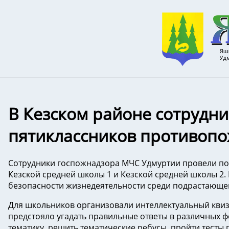
В Кезском районе сотрудн
пятиклассников противоп
Сотрудники госпожнадзора МЧС Удмуртии провели по
Кезской средней школы 1 и Кезской средней школы 2
безопасности жизнедеятельности среди подрастающег
Для школьников организовали интеллектуальный квиз,
предстояло угадать правильные ответы в различных ф
тематику, решить тематические ребусы, пройти тесты