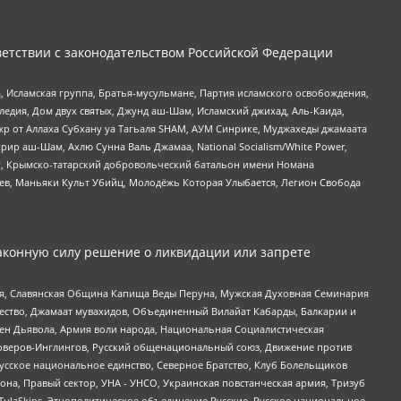
етствии с законодательством Российской Федерации
 Исламская группа, Братья-мусульмане, Партия исламского освобождения,
едия, Дом двух святых, Джунд аш-Шам, Исламский джихад, Аль-Каида,
жр от Аллаха Субхану уа Тагьаля SHAM, АУМ Синрике, Муджахеды джамаата
рир аш-Шам, Ахлю Сунна Валь Джамаа, National Socialism/White Power,
рг, Крымско-татарский добровольческий батальон имени Номана
оев, Маньяки Культ Убийц, Молодёжь Которая Улыбается, Легион Свобода
аконную силу решение о ликвидации или запрете
ья, Славянская Община Капища Веды Перуна, Мужская Духовная Семинария
щество, Джамаат мувахидов, Объединенный Вилайат Кабарды, Балкарии и
ден Дьявола, Армия воли народа, Национальная Социалистическая
роверов-Инглингов, Русский общенациональный союз, Движение против
усское национальное единство, Северное Братство, Клуб Болельщиков
а, Правый сектор, УНА - УНСО, Украинская повстанческая армия, Тризуб
 TulaSkins, Этнополитическое объединение Русские, Русское национальное