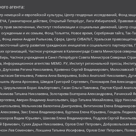
ого агента:
р немецкой и европейской культуры, Центр гендерных исследований, Фонд защи
ЧА, Гуманитарное действие, Открытый Петербург, Лига Избирателей, Правовая 
иту прав заключенных, Институт глобализации и социальных движений, Центр 
ужденным и их семьям, Фонд Тольятти, Новое время, Серебряная тайга, Так-Так-
, Фонд имени Андрея Рылькова, Сфера, Центр СИБАЛЬТ, Уральская правозащитна
невосточный центр развития гражданских инициатив и социального партнерства, 
 организаций, Частное учреждение в Калининграде Совета Министров северных 
бирь, Частное учреждение в Санкт-Петербурге Совета Министров Северных Стра
а, Информационное агентство МЕМО. РУ, Институт региональной прессы, Инсти
ч, Дзугкоева Регина Николаевна, Кривенко Сергей Владимирович, Милославски
настасия Евгеньевна, Ривина Анна Валерьевна, Бойко Анатолий Николаевич, Дуг
ошель Ирина Ароновна, Шведов Григорий Сергеевич, Пономарев Лев Александро
ч, Цирульников Борис Альбертович, Гасан Ольга Павловна, Паутов Юрий Анато
Акимова Татьяна Николаевна, Золотарева Екатерина Александровна, Рачинский Я
Сергеевна, Аверин Владимир Анатольевич, Щур Татьяна Михайловна, Щур Никола
Анатольевна, Мельникова Валентина Дмитриевна, Вититинова Елена Владимировн
 Алексеевна, Закс Елена Владимировна, Буртина Елена Юрьевна, Гендель Людмил
рохоров Вадим Юрьевич, Шахова Елена Владимировна, Подузов Сергей Васильеви
й Ефимович, Сухих Дарья Николаевна, Орлов Олег Петрович, Добровольская Анн
нсон Лев Семенович, Локшина Татьяна Иосифовна, Орлов Олег Петрович, Поляк