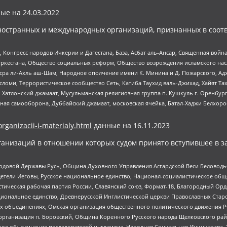
ые на
24.03.2022
ностранных и международных организаций, признанных в соотв
нгресс народов Ичкерии и Дагестана, База, Асбат аль-Ансар, Священная война,
уркестана, Общество социальных реформ, Общество возрождения исламского насл
Нусра ли-Ахль аш-Шам, Народное ополчение имени К. Минина и Д. Пожарского, Ад
сломи, Террористическое сообщество Сеть, Катиба Таухид валь-Джихад, Хайят Тах
, Хатлонский джамаат, Мусульманская религиозная группа п. Кушкуль г. Оренбу
ная самооборона, Дуббайский джамаат, московская ячейка, Батал-Хаджи Белхор
organizacii-i-materialy.html
данные на
16.11.2023
анизаций в отношении которых судом принято вступившее в з
 Родовой Державы Русь, Община Духовного Управления Асгардской Веси Беловод
детели Иеговы, Русское национальное единство, Национал-социалистическое об
истическая рабочая партия России, Славянский союз, Формат-18, Благородный Ор
ациональное единство, Древнерусской Инглистической церкви Православных Ста
ных объединениях, Омская организация общественного политического движения Р
рганизация п. Боровский, Община Коренного Русского народа Щелковского район
гиозное объединение последователей инглиизма, Народная Социальная Инициатива,